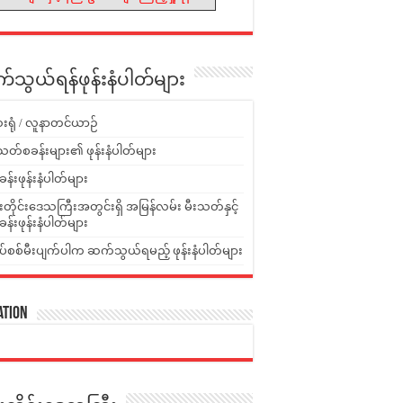
သွယ်ရန်ဖုန်းနံပါတ်များ
းရုံ / လူနာတင်ယာဉ်
သတ်စခန်းများ၏ ဖုန်းနံပါတ်များ
ခန်းဖုန်းနံပါတ်များ
ူးတိုင်းဒေသကြီးအတွင်းရှိ အမြန်လမ်း မီးသတ်နှင့်
ခန်းဖုန်းနံပါတ်များ
ပ်စစ်မီးပျက်ပါက ဆက်သွယ်ရမည့် ဖုန်းနံပါတ်များ
ation