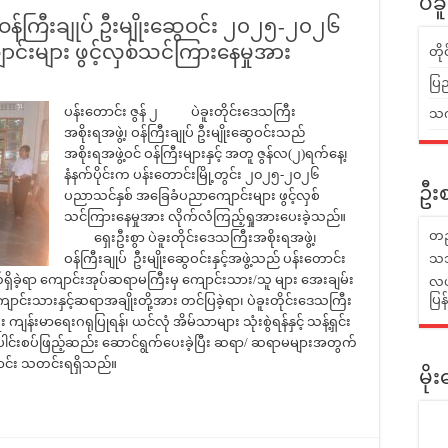
ပဲခ
၊ ဝန်ကြီးချုပ် ဦးမျိုးဆွေဝင်း ၂၀၂၅-၂၀၂၆
်းများ ဖွင့်လှစ်သင်ကြားနေမှုအား
တိ
ပြည
ပန်းတောင်း ဇွန် ၂ ပဲခူးတိုင်းဒေသကြီး
သက်
အစိုးရအဖွဲ့၊ ဝန်ကြီးချုပ် ဦးမျိုးဆွေဝင်းသည်
အစိုးရအဖွဲ့ဝင် ဝန်ကြီးများနှင့် အတူ ဇွန်လ(၂)ရက်နေ့၊
နံနက်ပိုင်းက ပန်းတောင်းမြို့တွင်း ၂၀၂၅-၂၀၂၆
ဦးစ
ပညာသင်နှစ် အခြေခံပညာကျောင်းများ ဖွင့်လှစ်
သင်ကြားနေမှုအား လိုက်လံကြည့်ရှုအားပေးခဲ့သည်။
တည
ရှေးဦးစွာ ပဲခူးတိုင်းဒေသကြီးအစိုးရအဖွဲ့၊
ဝန်ကြီးချုပ် ဦးမျိုးဆွေဝင်းနှင့်အဖွဲ့သည် ပန်းတောင်း
သဘ
ှိခဲ့ရာ ကျောင်းအုပ်ဆရာမကြီးမှ ကျောင်းသား/သူ များ အေးချမ်း
လယ်
ပြ
ောင်းသားနှင့်ဆရာအချိုးတို့အား တင်ပြခဲ့ရာ၊ ပဲခူးတိုင်းဒေသကြီး
ကျန်းမာရေးဂရုပြုရန်၊ ယင်လုံ အိမ်သာများ သုံးစွဲရန်နှင့် သန့်ရှင်း
ါင်းစပ်ဖြည့်ဆည်း ဆောင်ရွက်ပေးခဲ့ပြီး ဆရာ/ ဆရာမများအတွက်
ြောင်း သတင်းရရှိသည်။
မိ