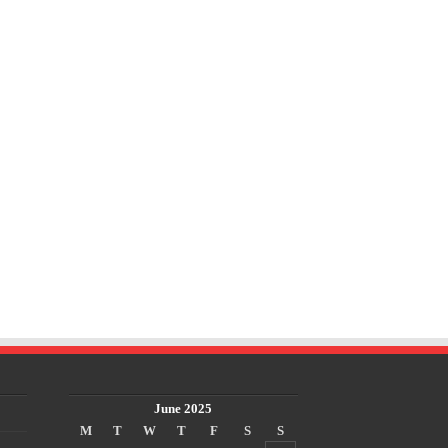
June 2025
M
T
W
T
F
S
S