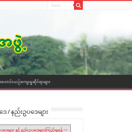
ေးဟောင်းယဉ်ကျေးမှုဆိုင်ရာများ
ဒေ / နည်းဥပဒေများ
ပဒေများ နှင့် နည်းဥပဒေများကြည့်ရှုရန် >>