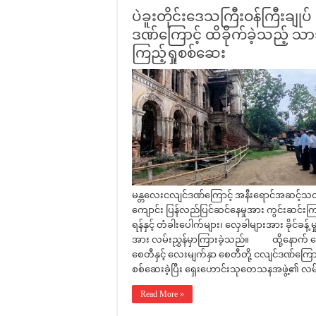
ပဲခူးတိုင်းဒေသကြီးဝန်ကြီးချုပ်
ဒဏ်ကြောင့် ထိခိုက်ခဲ့သည့်
ကြည့်ရှုစစ်ဆေး
မန္တလေးငလျင်ဒဏ်ကြောင့် အနီးရောင်အဆင့်သတ်
ကျောင်း ပြန်လည်ပြင်ဆင်နေမှုအား ကွင်းဆင်းက
ရန်နှင့် တံခါးပေါက်များ၊ လှေခါများအား ခိုင်ခန
အား လမ်းညွှန်မှာကြားခဲ့သည်။ ထို့နောက် မှ
စေတီနှင့် လေးမျက်နှာ စေတီတို့ ငလျင်ဒဏ်ကြောင့
စစ်ဆေးခဲ့ပြီး ရှေးဟောင်းသုတေသနအဖွဲ့၏ လမ်း
Read More »