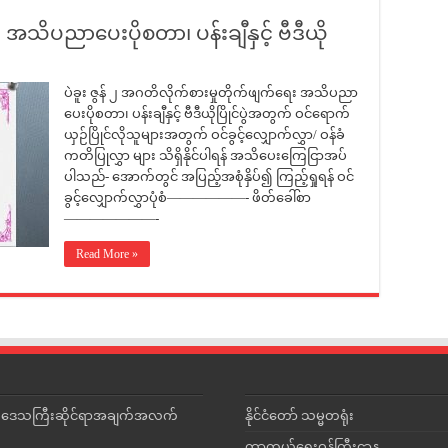
အသိပညာပေးပိုစတာ၊ ပန်းချီနှင့် ဗီဒီယို
ပဲခူး ဇွန် ၂ အဂတိလိုက်စားမှုတိုက်ဖျက်ရေး အသိပညာ
ပေးပိုစတာ၊ ပန်းချီနှင့် ဗီဒီယိုပြိုင်ပွဲအတွက် ဝင်ရောက်
ယှဉ်ပြိုင်လိုသူများအတွက် ဝင်ခွင့်လျှောက်လွှာ/ ဝန်ခံ
ကတိပြုလွှာ များ သိရှိနိုင်ပါရန် အသိပေးကြေငြာအပ်
ပါသည်- အောက်တွင် အပြည့်အစုံနှိပ်၍ ကြည့်ရှုရန် ဝင်
ခွင့်လျှောက်လွှာပုံစံ——————- ဖိတ်ခေါ်စာ
———————-
Read More »
င်းဒေသကြီးဆိုင်ရာအချက်အလက်
နိုင်ငံတော် သမ္မတရုံး
ကာကွယ်ရေးဝန်ကြီးဌာန