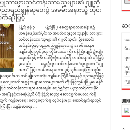
ာပြုသားဖွားသင်တန်းသား/သူများ၏ ဂျူတီ
 ပညာရည်ချွန်ဆုပေးပွဲ အခမ်းအနားသို့ တိုင်း
ချီးမြှင့်
ဆက်
ပြည် ဇွန် ၃ ပြည်မြို့၊ ခေတ္တရာရတနာခန်းမ၌
ယမန်နေ့ နံနက်ပိုင်းက အပတ်စဉ်(၃၁) သူနာပြုသားဖွား
သင်တန်းသား/သူများ၏ ဂျူတီကုတ်၊ ဦးဆောင်း
ဆေ
အပ်နှင်းပွဲနှင့် ပညာရည်ချွန်ဆုပေးပွဲ အခမ်းအနား
မီး
ကျင်းပပြုလုပ်ခဲ့ရာ တိုင်းဒေသကြီး ဝန်ကြီးချုပ် ဦးမျိုး
ဆွေဝင်းနှင့် ဇနီး ဒေါ်စိုးစိုးသက်တို့ တက်ရောက် ချီးမြှင့်
ရဲစ
ခဲ့သည်။ ရှေးဦးစွာ သင်တန်းသား/သူများက “ပျူ
ပဲခ
အက” ဖြင့် အခမ်းအနားအား ဖွင့်လှစ်ပေးခဲ့ကြသည်။
ရဲစ
ဆွေဝင်းက တစ်မျိုးသားလုံး ကျန်းမာကြံ့ခိုင်ရေးနှင့် ပညာရည်မြင့်
လျှ
ကျေးလက်အစွန်အဖျားဒေသများအထိ တိုးမြှင့်လွှမ်းခြုံမှုပေးနိုင်
သင်တန်းသားများ အေးချမ်း ပျော်ရွှင်စွာ ပညာသင်ကြားနိုင်
ချိန်နှင့်တစ်ပြေးညီ ပံပိုးဖြည့်ဆည်း ဆောင်ရွက်ပေးလျက်ရှိ
ွက် ကျန်းမာရေး စောင့်ရှောက်မှု လုပ်ငန်းများ ဆောင်ရွက်ရာတွင်
Don
ီးပြီး ကျန်းမာရေး …