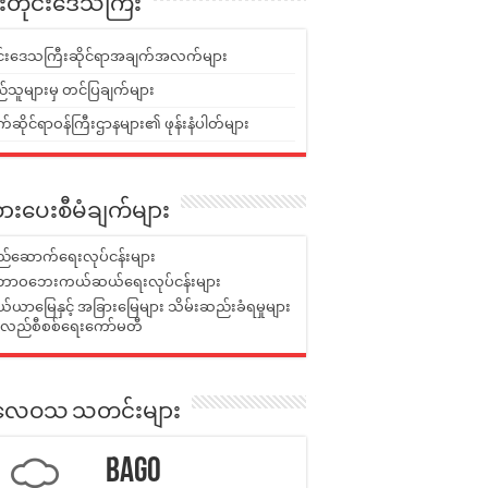
ူးတိုင်းဒေသကြီး
ုင်းဒေသကြီးဆိုင်ရာအချက်အလက်များ
်သူများမှ တင်ပြချက်များ
ဆိုင်ရာဝန်ကြီးဌာနများ၏ ဖုန်းနံပါတ်များ
ားပေးစီမံချက်များ
်ဆောက်ရေးလုပ်ငန်းများ
ာဝဘေးကယ်ဆယ်ရေးလုပ်ငန်းများ
ယာမြေနှင့် အခြားမြေများ သိမ်းဆည်းခံရမှုများ
န်လည်စီစစ်ရေးကော်မတီ
ုးလေဝသ သတင်းများ
Bago