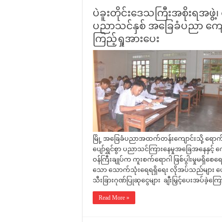
ပဲခူးတိုင်းဒေသကြီးအစိုးရအဖွဲ့
ပညာသင်နှစ် အခြေခံပညာ ကျောင
ကြည့်ရှုအားပေး
မြို့ အခြေခံပညာအထက်တန်းကျောင်းသို့ ရောက်ရ
ပျော်ရွှင်စွာ ပညာသင်ကြားနေမှုအခြေအနေနှင့် ကျ
ဝန်ကြီးချုပ်က ကူးစက်ရောဂါ ဖြစ်ပွါးမှုမရှိစေရေး 
သော သောက်သုံးရေရရှိရေး လိုအပ်သည်များ ပေ
သီးခြားဂုဏ်ပြုဆုငွေများ ချီးမြှင့်ပေးအပ်ခဲ့က
Read More »