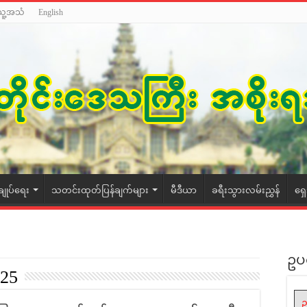
သူ့အသံ
English
ချုပ်ရေး
သတင်းထုတ်ပြန်ချက်များ
မီဒီယာ
ခရီးသွားလမ်းညွှန်
ရှ
ဥပ
025
ဥ