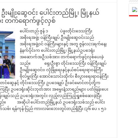
 ဦးမျိုးဆွေဝင်း ပေါင်းတည်မြို့၊ မြို့နယ်
တက်ရောက်ဖွင့်လှစ်
ပေါင်းတည် ဇွန် ၁ ပဲခူးတိုင်းဒေသကြီး
အစိုးရအဖွဲ့၊ ဝန်ကြီးချုပ် ဦးမျိုးဆွေဝင်းသည်
အစိုးရအဖွဲ့ဝင် ဝန်ကြီးများနှင့် အတူ ဇွန်လ(၁)ရက်နေ့၊
နံနက်ပိုင်းက ပေါင်းတည်မြို့၊ မြို့နယ်ဥပဒေရုံး
အဆောက်အဦသစ်အား တက်ရောက်ဖွင့်လှစ်ပေးခဲ့
သည်။ ရှေးဦးစွာ တိုင်းဒေသကြီး ဝန်ကြီးချုပ်
ဦးမျိုးဆွေဝင်း၊ လုံခြုံရေးနှင့်နယ်စပ်ရေးရာဝန်ကြီး
ဗိုလ်မှူးကြီး အောင်သောင်းထိုက်၊ စီးပွားရေးရာဝန်ကြီး
်ဆွေနှင့် တိုင်းဒေသကြီး ဥပဒေချုပ် ဦးခင်မောင်တင့်တို့က
ဲ့ကြပြီး ဥပဒေရုံးဆိုင်းဘုတ်အား အမွှေးနံ့သာရည်များ ပတ်ဖြန်းပေး
ချုပ်သည် ဥပဒေရုံးအတွင်း လှည့်လည်ကြည့်ရှုစစ်ဆေးခဲ့ပြီး
သည်။ အဆိုပါ ပေါင်းတည်မြို့နယ် ဥပဒေရုံးသစ်သည် ပေါင်း
က်သစ်၊ ရန်ကုန်-ပြည် ကားလမ်းဘေးတွင်တည်ရှိပြီး (၃၆ ပေ x ၅၁