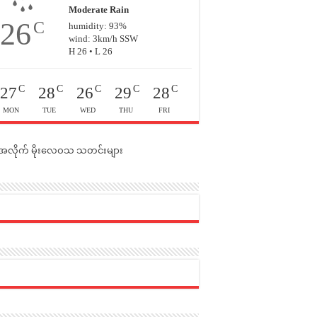
Moderate Rain
26
C
humidity: 93%
wind: 3km/h SSW
H 26 • L 26
C
C
C
C
C
27
28
26
29
28
MON
TUE
WED
THU
FRI
င်အလိုက် မိုးလေဝသ သတင်းများ