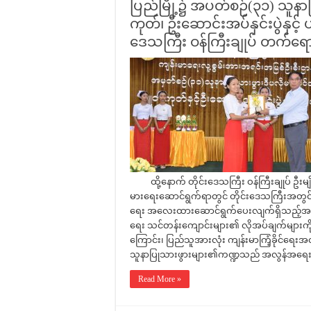
ပြည်မြို့၌ အပတ်စဉ်(၃၁) သူန
ကုတ်၊ ဦးဆောင်းအပ်နှင်းပွဲနှင့်
ဒေသကြီး ဝန်ကြီးချုပ် တက်ရောက်
ထို့နောက် တိုင်းဒေသကြီး ဝန်ကြီးချုပ် ဦးမျိုး
မားရေးဆောင်ရွက်ရာတွင် တိုင်းဒေသကြီးအတွင်း 
ရေး အလေးထားဆောင်ရွက်ပေးလျက်ရှိသည့်အပြင် 
ရေး သင်တန်းကျောင်းများ၏ လိုအပ်ချက်များကို အ
ကြောင်း၊ ပြည်သူအားလုံး ကျန်းမာကြံ့ခိုင်ရေးအတ
သူနာပြုသားဖွားများ၏ကဏ္ဍသည် အလွန်အရေးကြ
Read More »