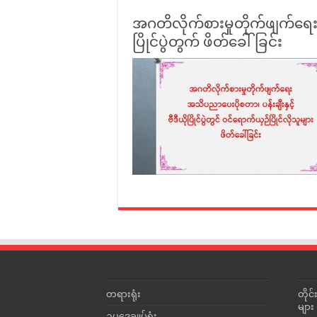
အဂတိလိုက်စားမှုတိုက်ဖျက်ရေး 
ပြိုင်ပွဲတွက် ဖိတ်ခေါ်ခြင်း
တရားရုံး
တို
များ
ဥပဒေချုပ်ရုံး