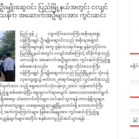
 ဦးမျိုးဆွေဝင်း ပြည်မြို့နယ်အတွင်း ငလျင်
 သာသနိက အဆောက်အဦများအား ကွင်းဆင်း
ပြည် ဇွန် ၂ ပဲခူးတိုင်းဒေသကြီးအစိုးရအဖွဲ့၊
ဝန်ကြီးချုပ် ဦးမျိုးဆွေဝင်းသည် အစိုးရအဖွဲ့ဝင်
ဝန်ကြီးများနှင့် အတူ ဇွန်လ(၁)ရက်နေ့၊ မွန်းလွဲပိုင်းက
ပြည်မြို့နယ်အတွင်း ငလျင်ဒဏ်ကြောင့် ထိခိုက်ခဲ့သည့်
သာသနိက အဆောက်အဦများအား ကွင်းဆင်းကြည့်ရှု
ခရို
စစ်ဆေးခဲ့သည်။ ရှေးဦးစွာ တိုင်းဒေသကြီး
ဝန်ကြီးချုပ် ဦးမျိုးဆွေဝင်းသည် ပြည်မြို့နယ်၊ သုံးပန်
လှကျေးရွာ၌ မတ်လ(၂၈)ရက်နေ့တွင် လှုပ်ခတ်ခဲ့သည့်
မှတ်ထား သည့် ရှေးဟောင်းသုံးပန်လှ(၂)ထပ် ဘုန်းတော်ကြီး
ြည့်ရှု စစ်ဆေးခဲ့ပြီး ရှေးမူလက်ရာမပျက် အလေးထားဆောင်ရွက်
့် မှုရှိစေရေး သံထောက်တိုင်များ တပ်ဆင်သွားရန် တာဝန်ရှိသူများ
ော်ဇာကျေးရွာ၊ သရေခေတ္တရာပျူမြို့ဟောင်းရှိ ဘောဘောကြီး
် အက်ကွဲကြောင်းများ ဖြစ်ပေါ်နေမှုအား ကွင်းဆင်းကြည့်ရှု
ညွှန်ချက်များအတိုင်း စနစ်တကျ ပြင်ဆင်သွားရန်၊ …