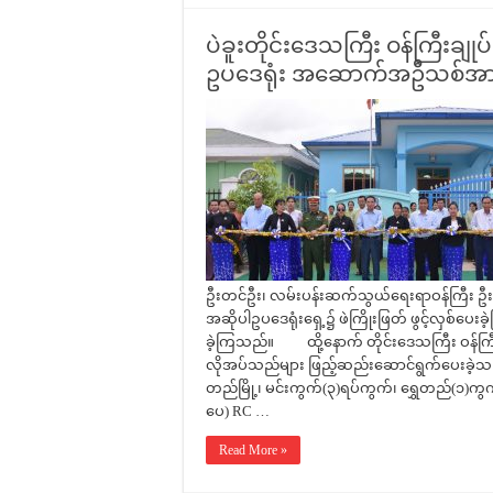
ပဲခူးတိုင်းဒေသကြီး ဝန်ကြီးချုပ်
ဥပဒေရုံး အဆောက်အဦသစ်အား 
ဦးတင်ဦး၊ လမ်းပန်းဆက်သွယ်ရေးရာဝန်ကြီး ဦးတင
အဆိုပါဥပဒေရုံးရှေ့၌ ဖဲကြိုးဖြတ် ဖွင့်လှစ်ပေးခ
ခဲ့ကြသည်။ ထို့နောက် တိုင်းဒေသကြီး ဝန်ကြီး
လိုအပ်သည်များ ဖြည့်ဆည်းဆောင်ရွက်ပေးခဲ့
တည်မြို့၊ မင်းကွက်(၃)ရပ်ကွက်၊ ရွှေတည်(၁)ကွ
ပေ) RC …
Read More »