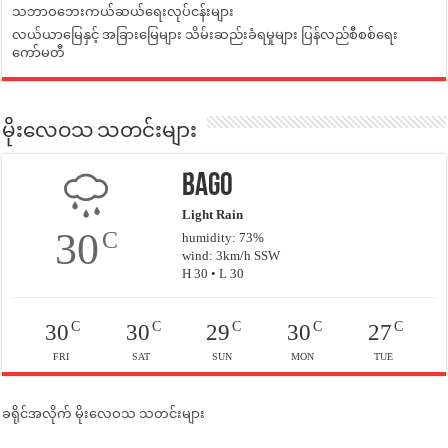
သဘာဝဘေးကယ်ဆယ်ရေးလုပ်ငန်းများ
လယ်ယာမြေနှင့် အခြားမြေများ သိမ်းဆည်းခံရမှုများ ပြန်လည်စီစစ်ရေး
ကော်မတီ
မိုးလေဝသ သတင်းများ
Bago
Light Rain
30
C
humidity: 73%
wind: 3km/h SSW
H 30 • L 30
C
C
C
C
C
30
30
29
30
27
FRI
SAT
SUN
MON
TUE
ခရိုင်အလိုက် မိုးလေဝသ သတင်းများ