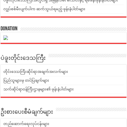
ပဲခူးတိုင်းဒေသကြီးအတွင်းရှိ အမြန်လမ်း မီးသတ်နှင့် ရဲစခန်းဖုန်းနံပါတ်များ
လျှပ်စစ်မီးပျက်ပါက ဆက်သွယ်ရမည့် ဖုန်းနံပါတ်များ
Donation
ပဲခူးတိုင်းဒေသကြီး
တိုင်းဒေသကြီးဆိုင်ရာအချက်အလက်များ
ပြည်သူများမှ တင်ပြချက်များ
သက်ဆိုင်ရာဝန်ကြီးဌာနများ၏ ဖုန်းနံပါတ်များ
ဦးစားပေးစီမံချက်များ
တည်ဆောက်ရေးလုပ်ငန်းများ