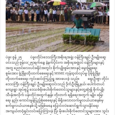
ပဲခူး ဇွန် ၂၅ ပဲခူးတိုင်းဒေသကြီးအစိုးရအဖွဲ့၊ ဝန်ကြီးချုပ် ဦးမျိုးဆွေ
ဝင်းသည် ဇွန်လ(၂၅)ရက်နေ့၊ နံနက်ပိုင်းက အစိုးရအဖွဲ့ဝင် ဝန်ကြီးများနှင့်
အတူ ညောင်လေးပင်ခရိုင်အတွင်း စိုက်ပျိုးစွမ်းအားနှင့် မွေးမြူရေး
စွမ်းအား ဖွံ့ဖြိုးတိုးတက်စေရေးနှင့် MSME ကုန်ထုတ်လုပ်မှု ပိုမိုဖွံ့ဖြိုး
တိုးတက်စေရေး ကွင်းဆင်းကြည့်ရှု အားပေးခဲ့ သည်။ ရှေးဦးစွာ တိုင်း
ဒေသကြီး ဝန်ကြီးချုပ် ဦးမျိုးဆွေဝင်းသည် ဒိုက်ဦးမြို့နယ်၊ ပေါက်တပင်
ကျေးရွာ အုပ်စု၌ ဒေသခံမိုးစပါးစိုက်တောင်သူများနှင့်တွေ့ဆုံ၍ စိုက်ပျိုး
သီးနှံအလိုက် ပန်းတိုင်အထွက်နှုန်း တိုးတက် ရရှိရေးအတွက် မျိုး၊ မြေ၊
ရေ၊ နည်း ကောင်းမွန်ပြည့်စုံစေရေးနှင့် မိရိုးဖလာလက်မှုလယ်ယာစနစ်မှ
စက်မှုလယ်ယာစနစ်သို့ မဖြစ်မနေ ပြောင်းလဲဆောင်ရွက်သွားနိုင်ရေး
အကျယ်တဝံ့ရှင်းလင်းပြောကြားခဲ့ ပြီး မိုးစပါးစိုက်တောင်သူများအား သွင်း