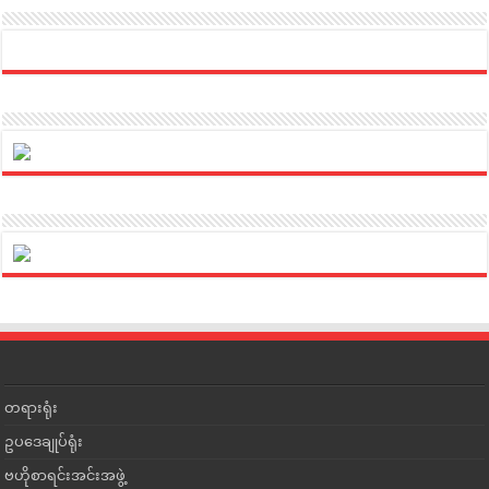
တရားရုံး
ဥပဒေချုပ်ရုံး
ဗဟိုစာရင်းအင်းအဖွဲ့