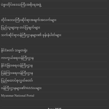
ပဲခူးတိုင်းဒေသကြီးအစိုးရအဖွဲ့
တိုင်းဒေသကြီးဆိုင်ရာအချက်အလက်များ
ပြည်သူများမှ တင်ပြချက်များ
သက်ဆိုင်ရာဝန်ကြီးဌာနများ၏ ဖုန်းနံပါတ်များ
နိုင်ငံတော် သမ္မတရုံး
ကာကွယ်ရေးဝန်ကြီးဌာန
နိုင်ငံခြားရေးဝန်ကြီးဌာန
ပြန်ကြားရေးဝန်ကြီးဌာန
ပြည်ထောင်စုလွှတ်တော်
ဝန်ကြီးဌာနများ၏WebSiteများ
Myanmar National Portal