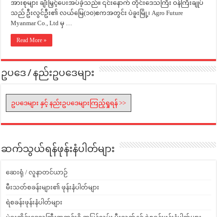
အားစုများ ချီးမြှင့်ပေးအပ်ခဲ့သည်။ ၎င်းနောက် တိုင်းဒေသကြီး ဝန်ကြီးချုပ်
သည် ဦးလွင်ဦး၏ လယ်မြေ(၁၀)ဧကအတွင်း ပဲခူးမြို့၊ Agro Future
Myanmar Co., Ltd မှ …
Read More »
ဥပဒေ / နည်းဥပဒေများ
ဥပဒေများ နှင့် နည်းဥပဒေများကြည့်ရှုရန် >>
ဆက်သွယ်ရန်ဖုန်းနံပါတ်များ
ဆေးရုံ / လူနာတင်ယာဉ်
မီးသတ်စခန်းများ၏ ဖုန်းနံပါတ်များ
ရဲစခန်းဖုန်းနံပါတ်များ