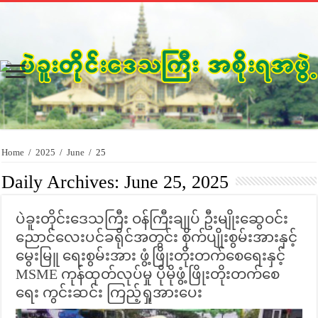
Home
/
2025
/
June
/
25
Daily Archives:
June 25, 2025
ပဲခူးတိုင်းဒေသကြီး ဝန်ကြီးချုပ် ဦးမျိုးဆွေဝင်း
ညောင်လေးပင်ခရိုင်အတွင်း စိုက်ပျိုးစွမ်းအားနှင့်
မွေးမြူ ရေးစွမ်းအား ဖွံ့ဖြိုးတိုးတက်စေရေးနှင့်
MSME ကုန်ထုတ်လုပ်မှု ပိုမိုဖွံ့ဖြိုးတိုးတက်စေ
ရေး ကွင်းဆင်း ကြည့်ရှုအားပေး