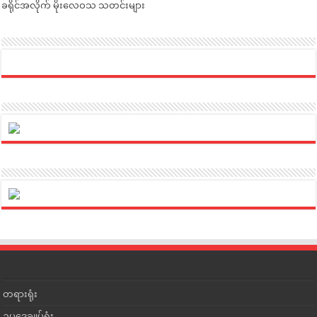
ခရိုင်အလိုက် မိုးလေဝသ သတင်းများ
တရားရုံး
ဥပဒေချုပ်ရုံး