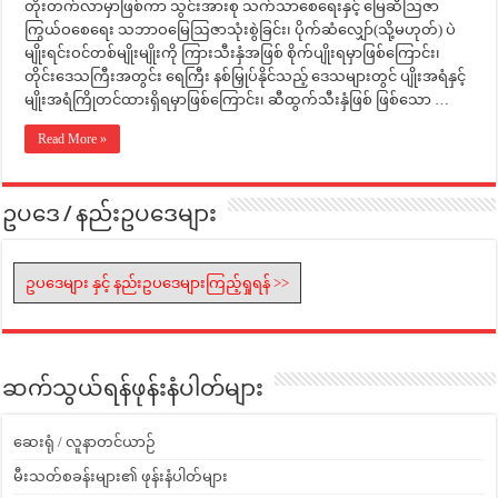
တိုးတက်လာမှာဖြစ်ကာ သွင်းအားစု သက်သာစေရေးနှင့် မြေဆီဩဇာ
ကြွယ်ဝစေရေး သဘာဝမြေဩဇာသုံးစွဲခြင်း၊ ပိုက်ဆံလျှော်(သို့မဟုတ်) ပဲ
မျိုးရင်းဝင်တစ်မျိုးမျိုးကို ကြားသီးနှံအဖြစ် စိုက်ပျိုးရမှာဖြစ်ကြောင်း၊
တိုင်းဒေသကြီးအတွင်း ရေကြီး နစ်မြှုပ်နိုင်သည့် ဒေသများတွင် ပျိုးအရံနှင့်
မျိုးအရံကြိုတင်ထားရှိရမှာဖြစ်ကြောင်း၊ ဆီထွက်သီးနှံဖြစ် ဖြစ်သော …
Read More »
ဥပဒေ / နည်းဥပဒေများ
ဥပဒေများ နှင့် နည်းဥပဒေများကြည့်ရှုရန် >>
ဆက်သွယ်ရန်ဖုန်းနံပါတ်များ
ဆေးရုံ / လူနာတင်ယာဉ်
မီးသတ်စခန်းများ၏ ဖုန်းနံပါတ်များ