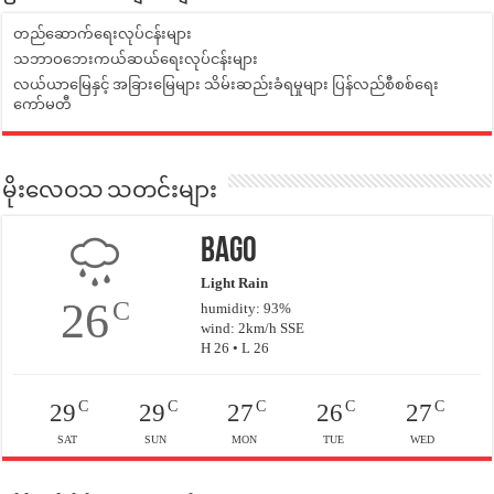
တည်ဆောက်ရေးလုပ်ငန်းများ
သဘာဝဘေးကယ်ဆယ်ရေးလုပ်ငန်းများ
လယ်ယာမြေနှင့် အခြားမြေများ သိမ်းဆည်းခံရမှုများ ပြန်လည်စီစစ်ရေး
ကော်မတီ
မိုးလေဝသ သတင်းများ
Bago
Light Rain
26
C
humidity: 93%
wind: 2km/h SSE
H 26 • L 26
C
C
C
C
C
29
29
27
26
27
SAT
SUN
MON
TUE
WED