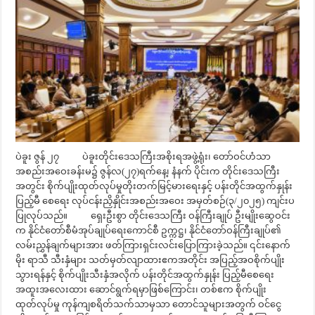
ပဲခူး ဇွန် ၂၇ ပဲခူးတိုင်းဒေသကြီးအစိုးရအဖွဲ့ရုံး၊ တော်ဝင်ဟံသာ
အစည်းအဝေးခန်းမ၌ ဇွန်လ(၂၇)ရက်နေ့၊ နံနက် ပိုင်းက တိုင်းဒေသကြီး
အတွင်း စိုက်ပျိုးထုတ်လုပ်မှုတိုးတက်မြင့်မားရေးနှင့် ပန်းတိုင်အထွက်နှုန်း
ပြည့်မီ စေရေး လုပ်ငန်းညှိနှိုင်းအစည်းအဝေး အမှတ်စဉ်(၃/၂၀၂၅) ကျင်းပ
ပြုလုပ်သည်။ ရှေးဦးစွာ တိုင်းဒေသကြီး ဝန်ကြီးချုပ် ဦးမျိုးဆွေဝင်း
က နိုင်ငံတော်စီမံအုပ်ချုပ်ရေးကောင်စီ ဥက္ကဋ္ဌ၊ နိုင်ငံတော်ဝန်ကြီးချုပ်၏
လမ်းညွှန်ချက်များအား ဖတ်ကြားရှင်းလင်းပြောကြားခဲ့သည်။ ၎င်းနောက်
မိုး ရာသီ သီးနှံများ သတ်မှတ်လျာထားဧကအတိုင်း အပြည့်အဝစိုက်ပျိုး
သွားရန်နှင့် စိုက်ပျိုးသီးနှံအလိုက် ပန်းတိုင်အထွက်နှုန်း ပြည့်မီစေရေး
အထူးအလေးထား ဆောင်ရွက်ရမှာဖြစ်ကြောင်း၊ တစ်ဧက စိုက်ပျိုး
ထုတ်လုပ်မှု ကုန်ကျစရိတ်သက်သာမှသာ တောင်သူများအတွက် ဝင်ငွေ