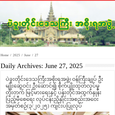
Home
/
2025
/
June
/
27
Daily Archives:
June 27, 2025
ပဲခူးတိုင်းဒေသကြီးအစိုးရအဖွဲ့၊ ဝန်ကြီးချုပ် ဦး
မျိုးဆွေဝင်း ဦးဆောင်၍ စိုက်ပျိုးထုတ်လုပ်မှု
တိုးတက် မြင့်မားရေးနှင့် ပန်းတိုင်အထွက်နှုန်း
ပြည့်မီစေရေး လုပ်ငန်းညှိနှိုင်းအစည်းအဝေး
အမှတ်စဉ်(၃/၂၀၂၅) ကျင်းပပြုလုပ်