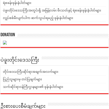
ရဲစခန်းဖုန်းနံပါတ်များ
ပဲခူးတိုင်းဒေသကြီးအတွင်းရှိ အမြန်လမ်း မီးသတ်နှင့် ရဲစခန်းဖုန်းနံပါတ်များ
လျှပ်စစ်မီးပျက်ပါက ဆက်သွယ်ရမည့် ဖုန်းနံပါတ်များ
Donation
ပဲခူးတိုင်းဒေသကြီး
တိုင်းဒေသကြီးဆိုင်ရာအချက်အလက်များ
ပြည်သူများမှ တင်ပြချက်များ
သက်ဆိုင်ရာဝန်ကြီးဌာနများ၏ ဖုန်းနံပါတ်များ
ဦးစားပေးစီမံချက်များ