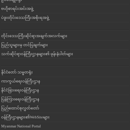
ဗဟိုစာရင်းအင်းအဖွဲ့
ပဲခူးတိုင်းဒေသကြီးအစိုးရအဖွဲ့
တိုင်းဒေသကြီးဆိုင်ရာအချက်အလက်များ
ပြည်သူများမှ တင်ပြချက်များ
သက်ဆိုင်ရာဝန်ကြီးဌာနများ၏ ဖုန်းနံပါတ်များ
နိုင်ငံတော် သမ္မတရုံး
ကာကွယ်ရေးဝန်ကြီးဌာန
နိုင်ငံခြားရေးဝန်ကြီးဌာန
ပြန်ကြားရေးဝန်ကြီးဌာန
ပြည်ထောင်စုလွှတ်တော်
ဝန်ကြီးဌာနများ၏WebSiteများ
Myanmar National Portal