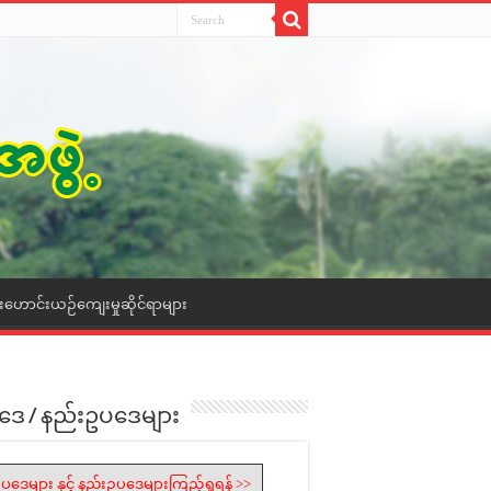
ေးဟောင်းယဉ်ကျေးမှုဆိုင်ရာများ
ဒေ / နည်းဥပဒေများ
ပဒေများ နှင့် နည်းဥပဒေများကြည့်ရှုရန် >>