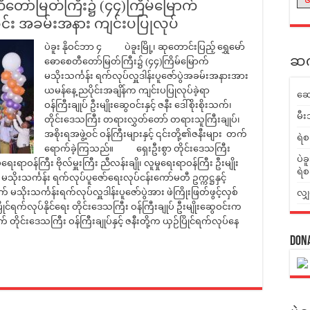
ီတော်မြတ်ကြီး၌ (၄၄)ကြိမ်မြောက်
ခြင်း အခမ်းအနား ကျင်းပပြုလုပ်
ပဲခူး နိုဝင်ဘာ ၄ ပဲခူးမြို့၊ ဆုတောင်းပြည့် ရွှေမော်
ဆက်
ဓောစေတီတော်မြတ်ကြီး၌ (၄၄)ကြိမ်မြောက်
မသိုးသင်္ကန်း ရက်လုပ်လှူဒါန်းပူဇော်ပွဲအခမ်းအနားအား
ယမန်နေ့ ညပိုင်းအချိန်က ကျင်းပပြုလုပ်ခဲ့ရာ
ဆေ
ဝန်ကြီးချုပ် ဦးမျိုးဆွေဝင်းနှင့် ဇနီး ဒေါ်စိုးစိုးသက်၊
မီး
တိုင်းဒေသကြီး တရားလွှတ်တော် တရားသူကြီးချုပ်၊
အစိုးရအဖွဲ့ဝင် ဝန်ကြီးများနှင့် ၎င်းတို့၏ဇနီးများ တက်
ရဲစ
ရောက်ခဲ့ကြသည်။ ရှေးဦးစွာ တိုင်းဒေသကြီး
ပဲခ
ပ်ရေးရာဝန်ကြီး ဗိုလ်မှူးကြီး ညီလန်းချို၊ လူမှုရေးရာဝန်ကြီး ဦးမျိုး
ရဲစ
ုး၊ မသိုးသင်္ကန်း ရက်လုပ်ပူဇော်ရေးလုပ်ငန်းကော်မတီ ဥက္ကဋ္ဌနှင့်
သိုးသင်္ကန်းရက်လုပ်လှူဒါန်းပူဇော်ပွဲအား ဖဲကြိုးဖြတ်ဖွင့်လှစ်
လျှ
ဉ်ပြိုင်ရက်လုပ်နိုင်ရေး တိုင်းဒေသကြီး ဝန်ကြီးချုပ် ဦးမျိုးဆွေဝင်းက
ုင်းဒေသကြီး ဝန်ကြီးချုပ်နှင့် ဇနီးတို့က ယှဉ်ပြိုင်ရက်လုပ်နေ
Don