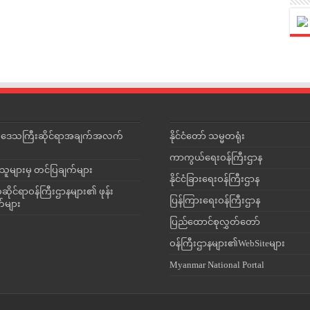
င်းဒေသကြီးဆိုင်ရာအချက်အလက်
နိုင်ငံတော် သမ္မတရုံး
ကာကွယ်ရေးဝန်ကြီးဌာန
သူများမှ တင်ပြချက်များ
နိုင်ငံခြားရေးဝန်ကြီးဌာန
ိုင်ရာဝန်ကြီးဌာနများ၏ ဖုန်း
ပြန်ကြားရေးဝန်ကြီးဌာန
တ်များ
ပြည်ထောင်စုလွှတ်တော်
ဝန်ကြီးဌာနများ၏WebSiteများ
Myanmar National Portal