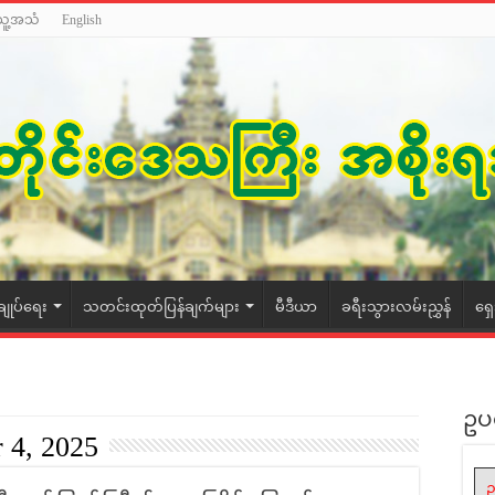
သူ့အသံ
English
ချုပ်ရေး
သတင်းထုတ်ပြန်ချက်များ
မီဒီယာ
ခရီးသွားလမ်းညွှန်
ရှ
ဥပ
 4, 2025
ဥ