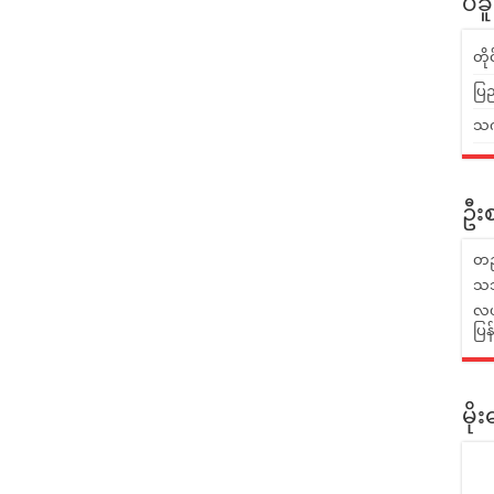
ပဲခ
တိ
ပြည
သက်
ဦးစ
တည
သဘ
လယ်
ပြ
မိ