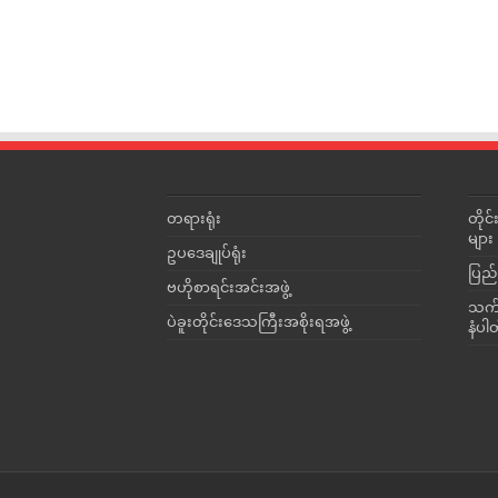
တရားရုံး
တို
များ
ဥပဒေချုပ်ရုံး
ပြည်
ဗဟိုစာရင်းအင်းအဖွဲ့
သက်ဆ
ပဲခူးတိုင်းဒေသကြီးအစိုးရအဖွဲ့
နံပါ