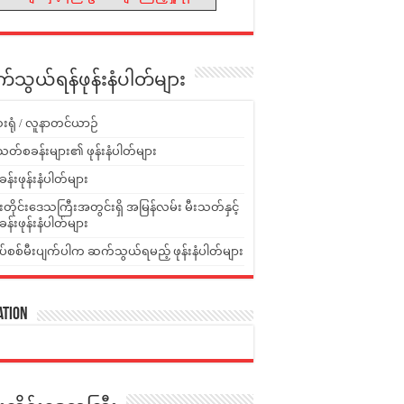
သွယ်ရန်ဖုန်းနံပါတ်များ
းရုံ / လူနာတင်ယာဉ်
သတ်စခန်းများ၏ ဖုန်းနံပါတ်များ
ခန်းဖုန်းနံပါတ်များ
ူးတိုင်းဒေသကြီးအတွင်းရှိ အမြန်လမ်း မီးသတ်နှင့်
ခန်းဖုန်းနံပါတ်များ
ပ်စစ်မီးပျက်ပါက ဆက်သွယ်ရမည့် ဖုန်းနံပါတ်များ
ation