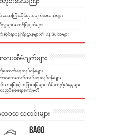
ူးတိုင်းဒေသကြီး
ုင်းဒေသကြီးဆိုင်ရာအချက်အလက်များ
်သူများမှ တင်ပြချက်များ
ဆိုင်ရာဝန်ကြီးဌာနများ၏ ဖုန်းနံပါတ်များ
ားပေးစီမံချက်များ
်ဆောက်ရေးလုပ်ငန်းများ
ာဝဘေးကယ်ဆယ်ရေးလုပ်ငန်းများ
ယာမြေနှင့် အခြားမြေများ သိမ်းဆည်းခံရမှုများ
န်လည်စီစစ်ရေးကော်မတီ
ုးလေဝသ သတင်းများ
Bago