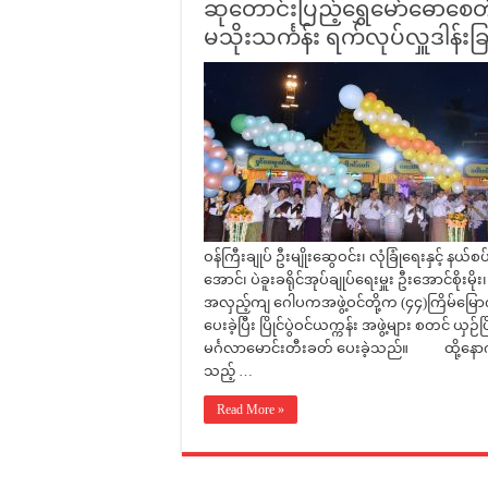
ဆုတောင်းပြည့်ရွှေမော်ဓောစေတ
မသိုးသင်္ကန်း ရက်လုပ်လှူဒါန်း
ဝန်ကြီးချုပ် ဦးမျိုးဆွေဝင်း၊ လုံခြုံရေးနှင့် နယ်စ
အောင်၊ ပဲခူးခရိုင်အုပ်ချုပ်ရေးမှူး ဦးအောင်စိုးမိ
အလှည့်ကျ ဂေါပကအဖွဲ့ဝင်တို့က (၄၄)ကြိမ်မြောက် မ
ပေးခဲ့ပြီး ပြိုင်ပွဲဝင်ယက္ကန်း အဖွဲ့များ စတင် ယှ
မင်္ဂလာမောင်းတီးခတ် ပေးခဲ့သည်။ ထို့နောက် တိ
သည့် …
Read More »