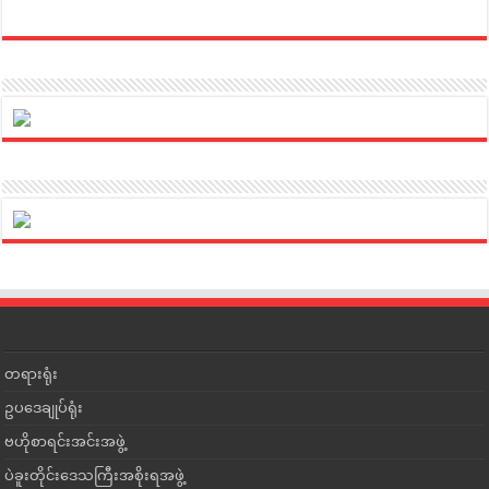
တရားရုံး
ဥပဒေချုပ်ရုံး
ဗဟိုစာရင်းအင်းအဖွဲ့
ပဲခူးတိုင်းဒေသကြီးအစိုးရအဖွဲ့