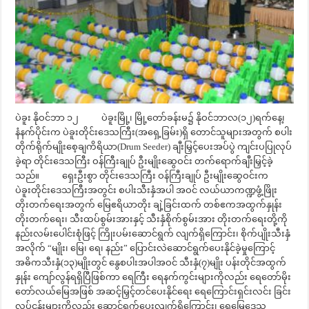
ပဲခူး နိုဝင်ဘာ ၁၂ ပဲခူးမြို့၊ မြို့တော်ခန်းမ၌ နိုဝင်ဘာလ(၁၂)ရက်နေ့၊
နံနက်ပိုင်းက ပဲခူးတိုင်းဒေသကြီး(အရှေ့ခြမ်း)ရှိ တောင်သူများအတွက် စပါး
တိုက်ရိုက်မျိုးစေ့ချကိရိယာ(Drum Seeder) ချီးမြှင့်ပေးအပ်ပွဲ ကျင်းပပြုလုပ်
ခဲ့ရာ တိုင်းဒေသကြီး ဝန်ကြီးချုပ် ဦးမျိုးဆွေဝင်း တက်ရောက်ချီးမြှင့်ခဲ့
သည်။ ရှေးဦးစွာ တိုင်းဒေသကြီး ဝန်ကြီးချုပ် ဦးမျိုးဆွေဝင်းက
ပဲခူးတိုင်းဒေသကြီးအတွင်း စပါးသီးနှံအပါ အဝင် လယ်ယာကဏ္ဍဖွံ့ဖြိုး
တိုးတက်ရေးအတွက် မြေဧရိယာတိုး ချဲ့ခြင်းထက် တစ်ဧကအထွက်နှုန်း
တိုးတက်ရေး၊ သီးထပ်စွမ်းအားနှင့် သီးနှံစိုက်စွမ်းအား တိုးတက်ရေးတို့ကို
နည်းလမ်းပေါင်းစုံဖြင့် ကြိုးပမ်းဆောင်ရွက် လျက်ရှိကြောင်း၊ စိုက်ပျိုးသီးနှံ
အလိုက် “မျိုး၊ မြေ၊ ရေ၊ နည်း” ပြောင်းလဲဆောင်ရွက်ပေးနိုင်ခဲ့မှုကြောင့်
အဓိကသီးနှံ(၁၃)မျိုးတွင် နွေစပါးအပါအဝင် သီးနှံ(၇)မျိုး ပန်းတိုင်အထွက်
နှုန်း ကျော်လွန်ရရှိပြီဖြစ်ကာ ရေကြီး ရေနက်ကွင်းများကိုလည်း ရေတော်မိုး
တော်လယ်မြေအဖြစ် အဆင့်မြှင့်တင်ပေးနိုင်ရေး ရေကြောင်းရှင်းလင်း ခြင်း
လုပ်ငန်းများကိုလည်း ဆောင်ရွက်ပေးလျက်ရှိကြောင်း၊ ရေမြေဒေသ