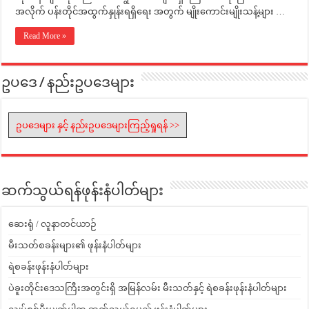
အလိုက် ပန်းတိုင်အထွက်နှုန်းရရှိရေး အတွက် မျိုးကောင်းမျိုးသန့်များ …
Read More »
ဥပဒေ / နည်းဥပဒေများ
ဥပဒေများ နှင့် နည်းဥပဒေများကြည့်ရှုရန် >>
ဆက်သွယ်ရန်ဖုန်းနံပါတ်များ
ဆေးရုံ / လူနာတင်ယာဉ်
မီးသတ်စခန်းများ၏ ဖုန်းနံပါတ်များ
ရဲစခန်းဖုန်းနံပါတ်များ
ပဲခူးတိုင်းဒေသကြီးအတွင်းရှိ အမြန်လမ်း မီးသတ်နှင့် ရဲစခန်းဖုန်းနံပါတ်များ