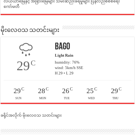
လယ်ယာမြေနှင့် အခြားမြေများ သိမ်းဆည်းခံရမှုများ ပြန်လည်စီစစ်ရေး
ကော်မတီ
မိုးလေဝသ သတင်းများ
Bago
Light Rain
29
C
humidity: 76%
wind: 5km/h SSE
H 29 • L 29
C
C
C
C
C
29
28
26
25
29
SUN
MON
TUE
WED
THU
ခရိုင်အလိုက် မိုးလေဝသ သတင်းများ