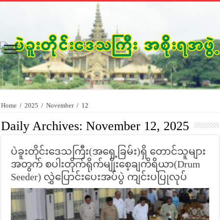
Home
/
2025
/
November
/
12
Daily Archives:
November 12, 2025
ပဲခူးတိုင်းဒေသကြီး(အရှေ့ခြမ်း)ရှိ တောင်သူများ
အတွက် စပါးတိုက်ရိုက်မျိုးစေ့ချကိရိယာ(Drum
Seeder) လွှဲပြောင်းပေးအပ်ပွဲ ကျင်းပပြုလုပ်