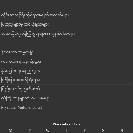
တိုင်းဒေသကြီးဆိုင်ရာအချက်အလက်များ
ပြည်သူများမှ တင်ပြချက်များ
သက်ဆိုင်ရာဝန်ကြီးဌာနများ၏ ဖုန်းနံပါတ်များ
နိုင်ငံတော် သမ္မတရုံး
ကာကွယ်ရေးဝန်ကြီးဌာန
နိုင်ငံခြားရေးဝန်ကြီးဌာန
ပြန်ကြားရေးဝန်ကြီးဌာန
ပြည်ထောင်စုလွှတ်တော်
ဝန်ကြီးဌာနများ၏WebSiteများ
Myanmar National Portal
November 2025
M
T
W
T
F
S
S