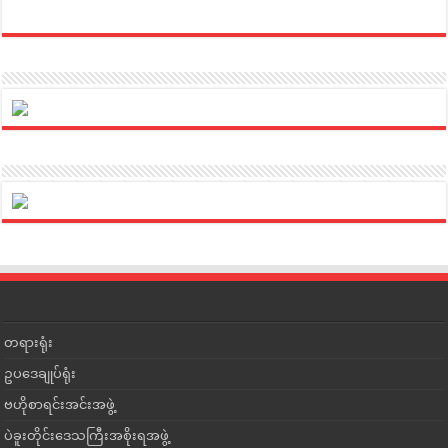
တရားရုံး
ဥပဒေချုပ်ရုံး
ဗဟိုစာရင်းအင်းအဖွဲ့
ပဲခူးတိုင်းဒေသကြီးအစိုးရအဖွဲ့