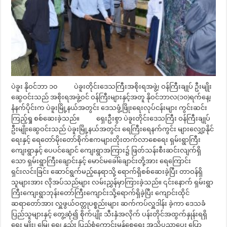
ပဲခူး နိုဝင်ဘာ ၁၀ ပဲခူးတိုင်းဒေသကြီးအစိုးရအဖွဲ့၊ ဝန်ကြီးချုပ် ဦးမျိုး
ဆွေဝင်းသည် အစိုးရအဖွဲ့ဝင် ဝန်ကြီးများနှင့်အတူ နိုဝင်ဘာလ(၁၀)ရက်နေ့၊
နံနက်ပိုင်းက ပဲခူးမြို့နယ်အတွင်း ဒေသဖွံ့ဖြိုးရေးလုပ်ငန်းများ ကွင်းဆင်း
ကြည့်ရှု စစ်ဆေးခဲ့သည်။ ရှေးဦးစွာ ပဲခူးတိုင်းဒေသကြီး ဝန်ကြီးချုပ်
ဦးမျိုးဆွေဝင်းသည် ပဲခူးမြို့နယ်အတွင်း ရေကြီးရေနက်ကွင်း များလျှော့နိုင်
ရေးနှင့် ရေတော်မိုးတော်စိုက်ဧကများတိုးတက်လာစေရေး ရှမ်းရွာကြီး
ကျေးရွာနှင့် ပေပင်ချောင် ကျေးရွာအကြား၌ ဖြတ်သန်းစီးဆင်းလျက်ရှိ
သော ရှမ်းရွာကြီးချောင်းနှင့် မောင်မခေါ်ချောင်းတို့အား ရေကြောင်း
ရှင်းလင်းခြင်း ဆောင်ရွက်မည့်နေရာသို့ ရောက်ရှိစစ်ဆေးခဲ့ပြီး တာဝန်ရှိ
သူများအား လိုအပ်သည်များ လမ်းညွှန်မှာကြားခဲ့သည်။ ၎င်းနောက် ရှမ်းရွာ
ကြီးကျေးရွာဘုန်းတော်ကြီးကျောင်းသို့ရောက်ရှိခဲ့ပြီး ကျောင်းထိုင်
ဆရာတော်အား လှူဖွယ်ဝတ္တုပစ္စည်းများ ဆက်ကပ်လှူဒါန်း ခဲ့ကာ ဒေသခံ
ပြည်သူများနှင့် တွေ့ဆုံ၍ စိုက်ပျိုး သီးနှံအလိုက် ပန်းတိုင်အထွက်နှုန်းရရှိ
ရေး မျိုး၊ မြေ၊ ရေ၊ နည်း ပြည့်စုံကောင်းမွန်စေရေး အသိပညာပေး ပြော