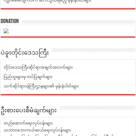
လျှပ်စစ်မီးပျက်ပါက ဆက်သွယ်ရမည့် ဖုန်းနံပါတ်များ
Donation
ပဲခူးတိုင်းဒေသကြီး
တိုင်းဒေသကြီးဆိုင်ရာအချက်အလက်များ
ပြည်သူများမှ တင်ပြချက်များ
သက်ဆိုင်ရာဝန်ကြီးဌာနများ၏ ဖုန်းနံပါတ်များ
ဦးစားပေးစီမံချက်များ
တည်ဆောက်ရေးလုပ်ငန်းများ
သဘာဝဘေးကယ်ဆယ်ရေးလုပ်ငန်းများ