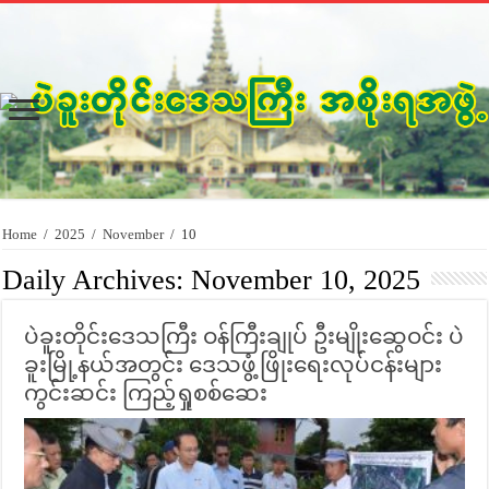
Home
/
2025
/
November
/
10
Daily Archives:
November 10, 2025
ပဲခူးတိုင်းဒေသကြီး ဝန်ကြီးချုပ် ဦးမျိုးဆွေဝင်း ပဲ
ခူးမြို့နယ်အတွင်း ဒေသဖွံ့ဖြိုးရေးလုပ်ငန်းများ
ကွင်းဆင်း ကြည့်ရှုစစ်ဆေး