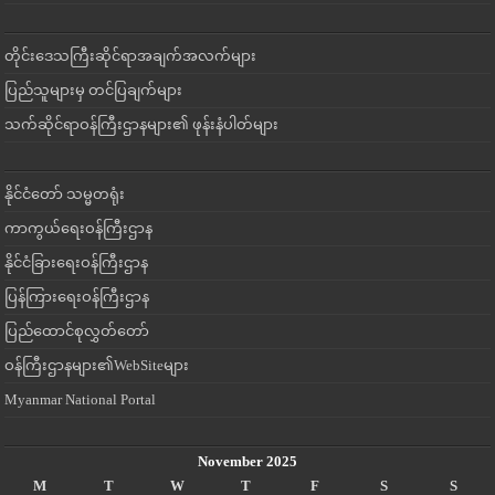
တိုင်းဒေသကြီးဆိုင်ရာအချက်အလက်များ
ပြည်သူများမှ တင်ပြချက်များ
သက်ဆိုင်ရာဝန်ကြီးဌာနများ၏ ဖုန်းနံပါတ်များ
နိုင်ငံတော် သမ္မတရုံး
ကာကွယ်ရေးဝန်ကြီးဌာန
နိုင်ငံခြားရေးဝန်ကြီးဌာန
ပြန်ကြားရေးဝန်ကြီးဌာန
ပြည်ထောင်စုလွှတ်တော်
ဝန်ကြီးဌာနများ၏WebSiteများ
Myanmar National Portal
November 2025
M
T
W
T
F
S
S