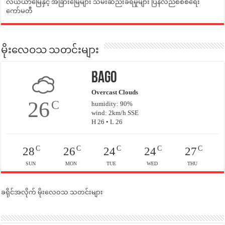
လယ်ယာမြေနှင့် အခြားမြေများ သိမ်းဆည်းခံရမှုများ ပြန်လည်စီစစ်ရေး
ကော်မတီ
မိုးလေဝသ သတင်းများ
Bago
Overcast Clouds
26
C
humidity: 90%
wind: 2km/h SSE
H 26 • L 26
C
C
C
C
C
28
26
24
24
27
SUN
MON
TUE
WED
THU
ခရိုင်အလိုက် မိုးလေဝသ သတင်းများ