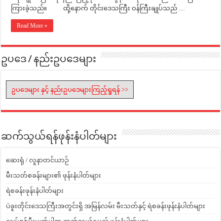
ကြားခဲ့သည်။ ထို့နောက် တိုင်းဒေသကြီး ဝန်ကြီးချုပ်သည် …
Read More »
ဥပဒေ / နည်းဥပဒေများ
ဥပဒေများ နှင့် နည်းဥပဒေများကြည့်ရှုရန် >>
ဆက်သွယ်ရန်ဖုန်းနံပါတ်များ
ဆေးရုံ / လူနာတင်ယာဉ်
မီးသတ်စခန်းများ၏ ဖုန်းနံပါတ်များ
ရဲစခန်းဖုန်းနံပါတ်များ
ပဲခူးတိုင်းဒေသကြီးအတွင်းရှိ အမြန်လမ်း မီးသတ်နှင့် ရဲစခန်းဖုန်းနံပါတ်များ