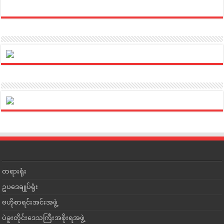
တရားရုံး
ဥပဒေချုပ်ရုံး
ဗဟိုစာရင်းအင်းအဖွဲ့
ပဲခူးတိုင်းဒေသကြီးအစိုးရအဖွဲ့