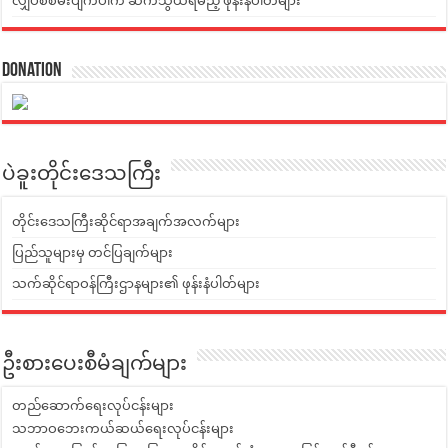
လျှပ်စစ်မီးပျက်ပါက ဆက်သွယ်ရမည့် ဖုန်းနံပါတ်များ
Donation
ပဲခူးတိုင်းဒေသကြီး
တိုင်းဒေသကြီးဆိုင်ရာအချက်အလက်များ
ပြည်သူများမှ တင်ပြချက်များ
သက်ဆိုင်ရာဝန်ကြီးဌာနများ၏ ဖုန်းနံပါတ်များ
ဦးစားပေးစီမံချက်များ
တည်ဆောက်ရေးလုပ်ငန်းများ
သဘာဝဘေးကယ်ဆယ်ရေးလုပ်ငန်းများ