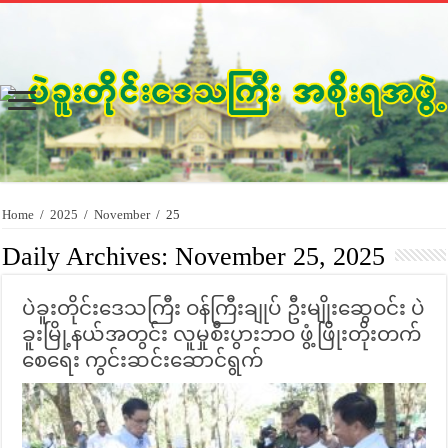
Home
/
2025
/
November
/
25
Daily Archives:
November 25, 2025
ပဲခူးတိုင်းဒေသကြီး ဝန်ကြီးချုပ် ဦးမျိုးဆွေဝင်း ပဲ
ခူးမြို့နယ်အတွင်း လူမှုစီးပွားဘဝ ဖွံ့ဖြိုးတိုးတက်
စေရေး ကွင်းဆင်းဆောင်ရွက်