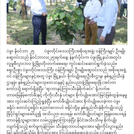
ပဲခူး နိုဝင်ဘာ ၂၅ ပဲခူးတိုင်းဒေသကြီးအစိုးရအဖွဲ့၊ ဝန်ကြီးချုပ် ဦးမျိုး
ဆွေဝင်းသည် နိုဝင်ဘာလ(၂၅)ရက်နေ့၊ နံနက်ပိုင်းက ပဲခူးမြို့နယ်အတွင်း
လူမှုစီးပွားဘဝ ဖွံ့ဖြိုးတိုးတက်စေရေး ကွင်းဆင်းဆောင်ရွက်ခဲ့သည်။
ရှေးဦးစွာ ပဲခူးတိုင်းဒေသကြီး ဝန်ကြီးချုပ် ဦးမျိုးဆွေဝင်းသည် အစိုးရအဖွဲ့
ဝင် ဝန်ကြီးများနှင့်အတူ ပဲခူး မြို့နယ်၊ စိုက်ပျိုးရေးဦးစီးဌာန၊ နှစ်ရှည်သီးနှံ
ဌာနခွဲ၊ နှစ်ရှည်ပင်များသုတေသနနှင့် နည်းပညာဖွံ့ဖြိုးရေးခြံ (အင်းတ
ကော်)သို့ ရောက်ရှိခဲ့ပြီး “ရာဘာနှင့်ကြားသီးနှံစိုက်ခင်း” ရိုဘက်စ
တာ(မြေနိမ့်ကော်ဖီ)နှင့် ကိုကိုးသီးနှံ ပင်များ စိုက်ပျိုးအောင်မြင်ဖြစ်ထွန်းနေမှု
အား ကွင်းဆင်းကြည့်ရှုခဲ့ပြီး ကော်ဖီပျိုးပင်အား စိုက်ပျိုးပေးခဲ့ကာ ပဲခူး
ခရိုင်၊ တောင်ငူခရိုင်၊ ညောင်လေးပင် ခရိုင်တို့မှ နှစ်ရှည်သီးနှံစိုက်ပျိုးသည့်
ခြံပိုင်ရှင်များခေါ်ယူ၍ အသိပညာ ပေးရန်၊ ကော်ဖီပျိုးပင်များ ဖြန့်ဝေပေးရန်
တာဝန်ရှိသူများအား လမ်းညွှန်မှာကြားခဲ့ပြီး နိုင်ငံအသီးသီးမှ စိုက်ပျိုး
လျက်ရှိသည့် စက်မှုကုန်ကြမ်း သီးနှံရာဘာပင်များအား မျိုးကိုင်းပွားနည်း
ဖြင့် မျိုးထိန်းသိမ်း စိုက်ခင်းအား ကြည့်ရှုစစ်ဆေးခဲ့သည်။ ၎င်းနောက်