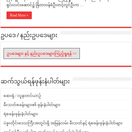
ရှင်းလင်းဆောင်၌ ခြံတာဝန်ခံဦးတင့်လွင်ဦးက …
Read More »
ဥပဒေ / နည်းဥပဒေများ
ဥပဒေများ နှင့် နည်းဥပဒေများကြည့်ရှုရန် >>
ဆက်သွယ်ရန်ဖုန်းနံပါတ်များ
ဆေးရုံ / လူနာတင်ယာဉ်
မီးသတ်စခန်းများ၏ ဖုန်းနံပါတ်များ
ရဲစခန်းဖုန်းနံပါတ်များ
ပဲခူးတိုင်းဒေသကြီးအတွင်းရှိ အမြန်လမ်း မီးသတ်နှင့် ရဲစခန်းဖုန်းနံပါတ်များ