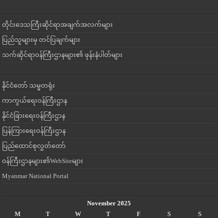
တိုင်းဒေသကြီးဆိုင်ရာအချက်အလက်များ
ပြည်သူများမှ တင်ပြချက်များ
သက်ဆိုင်ရာဝန်ကြီးဌာနများ၏ ဖုန်းနံပါတ်များ
နိုင်ငံတော် သမ္မတရုံး
ကာကွယ်ရေးဝန်ကြီးဌာန
နိုင်ငံခြားရေးဝန်ကြီးဌာန
ပြန်ကြားရေးဝန်ကြီးဌာန
ပြည်ထောင်စုလွှတ်တော်
ဝန်ကြီးဌာနများ၏WebSiteများ
Myanmar National Portal
November 2025
M
T
W
T
F
S
S