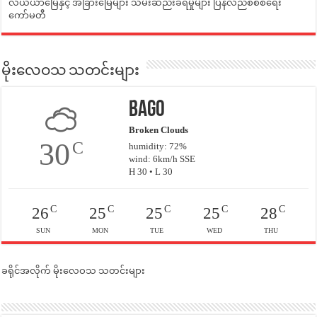
လယ်ယာမြေနှင့် အခြားမြေများ သိမ်းဆည်းခံရမှုများ ပြန်လည်စီစစ်ရေး
ကော်မတီ
မိုးလေဝသ သတင်းများ
Bago
Broken Clouds
30
C
humidity: 72%
wind: 6km/h SSE
H 30 • L 30
C
C
C
C
C
26
25
25
25
28
SUN
MON
TUE
WED
THU
ခရိုင်အလိုက် မိုးလေဝသ သတင်းများ