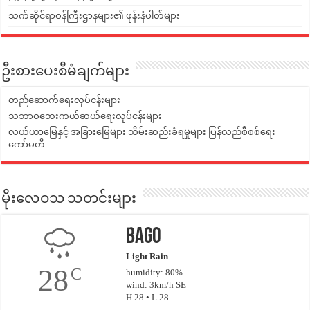
သက်ဆိုင်ရာဝန်ကြီးဌာနများ၏ ဖုန်းနံပါတ်များ
ဦးစားပေးစီမံချက်များ
တည်ဆောက်ရေးလုပ်ငန်းများ
သဘာဝဘေးကယ်ဆယ်ရေးလုပ်ငန်းများ
လယ်ယာမြေနှင့် အခြားမြေများ သိမ်းဆည်းခံရမှုများ ပြန်လည်စီစစ်ရေး
ကော်မတီ
မိုးလေဝသ သတင်းများ
Bago
Light Rain
28
C
humidity: 80%
wind: 3km/h SE
H 28 • L 28