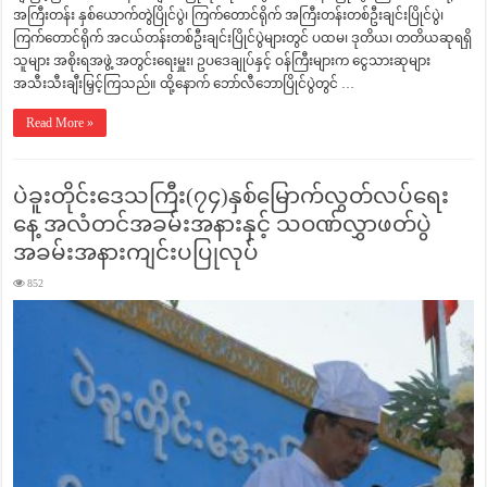
အကြီးတန်း နှစ်ယောက်တွဲပြိုင်ပွဲ၊ ကြက်တောင်ရိုက် အကြီးတန်းတစ်ဦးချင်းပြိုင်ပွဲ၊
ကြက်တောင်ရိုက် အငယ်တန်းတစ်ဦးချင်းပြိုင်ပွဲများတွင် ပထမ၊ ဒုတိယ၊ တတိယဆုရရှိ
သူများ အစိုးရအဖွဲ့ အတွင်းရေးမှူး၊ ဥပဒေချုပ်နှင့် ဝန်ကြီးများက ငွေသားဆုများ
အသီးသီးချီးမြှင့်ကြသည်။ ထို့နောက် ဘော်လီဘောပြိုင်ပွဲတွင် …
Read More »
ပဲခူးတိုင်းဒေသကြီး(၇၄)နှစ်မြောက်လွတ်လပ်ရေး
နေ့ အလံတင်အခမ်းအနားနှင့် သဝဏ်လွှာဖတ်ပွဲ
အခမ်းအနားကျင်းပပြုလုပ်
852