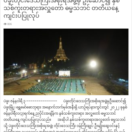
ပဲခူးတိုင်းဒေသကြီးအစိုးရအဖွဲ့မှ ဦးဆောင်၍ နှစ်
သစ်ကူးတရားအလှူတော် ဓမ္မသဘင် တတိယနေ့
ကျင်းပပြုလုပ်
806
ပဲခူး ဇန်နဝါရီ ၃ =============== ပဲခူးတိုင်းဒေသကြီးအစိုးရအဖွဲ့မှဦးဆောင်၍
ပဲခူးမြို့၊ ရွှေမော်ဓောဘုရား အ‌နောက်ဘက်မုခ်အနီးရှိ ယာဉ်ရပ်နားကွင်းတွင် ၂၀၂၂ ခုနှစ်
ဇန်နဝါရီလ(၃)ရက်နေ့ ညပိုင်းအချိန်က နှစ်သစ်ကူးတရား အလှူတော် ဓမ္မသဘင်
တတိယနေ့ ကျင်းပပြုလုပ်သည်။ အဆိုပါ နှစ်သစ်ကူးတရားအလှူတော် ဓမ္မသဘင်
သို့ ပဲခူးတိုင်းဒေသကြီးအစိုးရအဖွဲ့၊ တိုင်းဒေသကြီး ဝန်ကြီးချုပ် ဦးမျိုးဆွေဝင်းနှင့်
ဝန်ကြီးများ၊ ဥပဒေချုပ်၊ အစိုးရအဖွဲ့ အတွင်းရေးမှူးနှင့် တိုင်းဒေသကြီး၊ ခရိုင်၊ မြို့နယ်