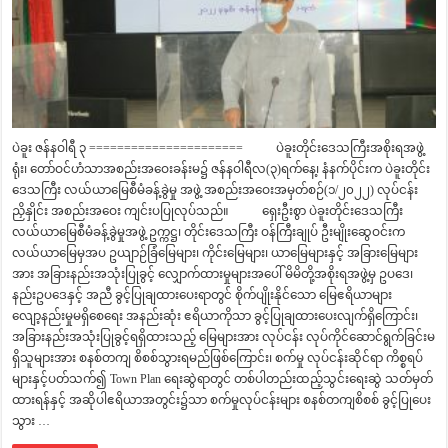
ပဲခူး ဇန်နဝါရီ ၃ ====================== ပဲခူးတိုင်းဒေသကြီးအစိုးရအဖွဲ့
ရုံး၊ တော်ဝင်ဟံသာအစည်းအဝေးခန်းမ၌ ဇန်နဝါရီလ(၃)ရက်နေ့၊ နံနက်ပိုင်းက ပဲခူးတိုင်း
ဒေသကြီး လယ်ယာမြေစီမံခန့်ခွဲမှု အဖွဲ့ အစည်းအဝေးအမှတ်စဉ်(၁/၂၀၂၂) လုပ်ငန်း
ညှိနှိုင်း အစည်းအဝေး ကျင်းပပြုလုပ်သည်။ ရှေးဦးစွာ ပဲခူးတိုင်းဒေသကြီး
လယ်ယာမြေစီမံခန့်ခွဲမှုအဖွဲ့ ဥက္ကဋ္ဌ၊ တိုင်းဒေသကြီး ဝန်ကြီးချုပ် ဦးမျိုးဆွေဝင်းက
လယ်ယာမြေမှအပ ဥယျာဉ်ခြံမြေများ၊ ကိုင်းမြေများ၊ ယာမြေများနှင့် အခြားမြေများ
အား အခြားနည်းအသုံးပြုခွင့် လျှောက်ထားမှုများအပေါ် မိမိတို့အစိုးရအဖွဲ့မှ ဥပဒေ၊
နည်းဥပဒေနှင့် အညီ ခွင့်ပြုချထားပေးရာတွင် စိုက်ပျိုးနိုင်သော မြေဧရိယာများ
လျော့နည်းမှုမရှိစေရေး အနည်းဆုံး ဧရိယာကိုသာ ခွင့်ပြုချထားပေးလျက်ရှိကြောင်း၊
အခြားနည်းအသုံးပြုခွင့်ရရှိထားသည့် မြေများအား လုပ်ငန်း လုပ်ကိုင်ဆောင်ရွက်ခြင်းမ
ရှိသူများအား စနစ်တကျ စိစစ်သွားရမည်ဖြစ်ကြောင်း၊ စက်မှု လုပ်ငန်းဆိုင်ရာ ကိစ္စရပ်
များနှင့်ပတ်သက်၍ Town Plan ရေးဆွဲရာတွင် တစ်ပါတည်းထည့်သွင်းရေးဆွဲ သတ်မှတ်
ထားရန်နှင့် အဆိုပါဧရိယာအတွင်း၌သာ စက်မှုလုပ်ငန်းများ စနစ်တကျစိစစ် ခွင့်ပြုပေး
သွား …