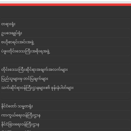
တရားရုံး
ဥပဒေချုပ်ရုံး
ဗဟိုစာရင်းအင်းအဖွဲ့
ပဲခူးတိုင်းဒေသကြီးအစိုးရအဖွဲ့
တိုင်းဒေသကြီးဆိုင်ရာအချက်အလက်များ
ပြည်သူများမှ တင်ပြချက်များ
သက်ဆိုင်ရာဝန်ကြီးဌာနများ၏ ဖုန်းနံပါတ်များ
နိုင်ငံတော် သမ္မတရုံး
ကာကွယ်ရေးဝန်ကြီးဌာန
နိုင်ငံခြားရေးဝန်ကြီးဌာန