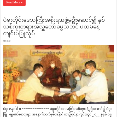
Read More »
ပဲခူးတိုင်းဒေသကြီးအစိုးရအဖွဲ့မှဦးဆောင်၍ နှစ်
သစ်ကူးတရားအလှူတော်ဓမ္မသဘင် ပထမနေ့
ကျင်းပပြုလုပ်
830
ပဲခူး ဇန္နဝါရီ ၁ =============== ပဲခူးတိုင်းဒေသကြီးအစိုးရအဖွဲ့မှဦးဆောင်၍ ပဲခူး
မြို့၊ ရွှေမော်ဓောဘုရား အ‌နောက်ဘက်မုခ်အနီးရှိ ယာဉ်ရပ်နားကွင်းတွင် ၂၀၂၂ခုနှစ် ဇန္န္