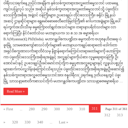
ဝါရီလ(၁)ရက်နေ့ ညပိုင်းအချိန်က နှစ်သစ်ကူးတရားအလှူတော်ဓမ္မသဘင် ပထမနေ့
ကျင်းပပြုလုပ် သည်။ အဆိုပါ နှစ်သစ်ကူးတရားအလှူတော်ဓမ္မသဘင်သို့ ပဲခူးတိုင်း
ဒေသကြီးအစိုးရ အဖွဲ့ဝင် ဝန်ကြီးများ၊ ဥပဒေချုပ်၊ တိုင်းဒေသကြီး၊ ခရိုင်၊ မြို့နယ်
အဆင့် ဌာနဆိုင်ရာများ၊ ရွှေမော်ဓောစေတီတော်မြတ်ကြီး၏ ဂေါပကအဖွဲ့များ၊ မြို့ပေါ်
ရပ်ကွက်အသီးသီးမှ ဓမ္မစင်္ကြာဝတ်ရွတ်အသင်းများ၊ တရားနာပရိတ်သတ်များ လာ
ရောက်ကြပြီး နိုင်ငံတော်သံဃ မဟာနာယက၊ သ.စ.သ.အ ဓမ္မာစရိယ၊
B.A(Myanmar)Q.PhD(India). မဟာဂန္ထဝါစကပဏ္ဍိတ၊ ဓမ္မကထိက ဗဟုဇနဟိတဓရ၊ ပဲ
ခူးမြို့ သာမဏေကျော်စာသင်တိုက်များ၏ မဟာနာယကချုပ်ဆရာတော် ဒေါက်တာ
အရှင်ဝိစက္ခဏာလင်္ကာရာဘိဝံသမှ နိဗ္ဗာန်ရောက်ကြောင်းတရားတော်များကို ဟောကြား
ကာ ပဲခူးတိုင်းဒေသကြီးအစိုးရအဖွဲ့နှင့် အလှူရှင်များကိုယ်စား လူမှုရေးရာဝန်ကြီး ဦး
အောင်မင်းနှင့် ဥပဒေချုပ်ဦးခင်မောင်တင့်တို့က ဓမ္မပူဇာအလှူငွေများနှင့် လှူဖွယ်ပစ္စည်း
များဆက်ကပ်လှူဒါန်းခဲ့ကြောင်းသိရသည်။ ပဲခူးတိုင်းဒေသကြီးအစိုးရအဖွဲ့မှဦးဆောင်၍
နှစ်သစ်ကူးတရားအလှူတော်ဓမ္မသဘင်အား ဇန္နဝါရီလ(၂)ရက်နေ့ ဒုတိယနေ့တွင် ပဲခူး
မြို့ သာသနာ့ဇောတိကစာသင်တိုက် မဟာဂန္ထဝါစကပဏ္ဍိတ၊ သာသနာ့ဓဇဓမ္မာစရိယ …
Read More »
311
« First
...
280
290
300
309
310
Page 311 of 361
312
313
»
320
330
340
...
Last »