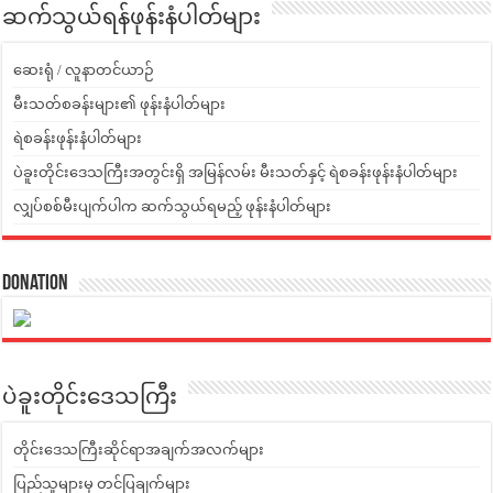
ဆက်သွယ်ရန်ဖုန်းနံပါတ်များ
ဆေးရုံ / လူနာတင်ယာဉ်
မီးသတ်စခန်းများ၏ ဖုန်းနံပါတ်များ
ရဲစခန်းဖုန်းနံပါတ်များ
ပဲခူးတိုင်းဒေသကြီးအတွင်းရှိ အမြန်လမ်း မီးသတ်နှင့် ရဲစခန်းဖုန်းနံပါတ်များ
လျှပ်စစ်မီးပျက်ပါက ဆက်သွယ်ရမည့် ဖုန်းနံပါတ်များ
Donation
ပဲခူးတိုင်းဒေသကြီး
တိုင်းဒေသကြီးဆိုင်ရာအချက်အလက်များ
ပြည်သူများမှ တင်ပြချက်များ