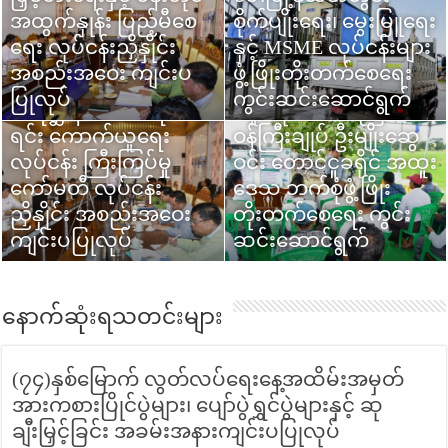
ရက်(၁၀၀)စီမံချက်ဖြင့်
အထွက်နှုန်း ပြည့်မီစေ
ဝန်ကြီးချုပ် ဦးမျိုးဆွေ
စိုက်ပျိုးရေး၊ မွေးမြူရေး
လက်မှု ကုန်ထုတ်လုပ်
ပြည်မြို့၌ ရန်ကုန်-ပြည်
ရေး လုပ်ငန်းညှိနှိုင်း
ဝင်း အမြန်သွားရေယာဉ်
နှင့် MSME လုပ်ငန်းများ
ငန်းများ ဖွံ့ဖြိုးတိုးတက်
ရထားလမ်းပိုင်းတွင်
ပဲခူးတိုင်းဒေသကြီး
အစည်းအဝေး ကျင်းပ
(Fiber Glass Boat)
ဖွံ့ဖြိုးတိုးတက်စေရေး
စေရေး ကွင်းဆင်း
ပဲခူးတိုင်းဒေသကြီး
အမှတ်(၇၃) အဆန်/
ဝန်ကြီးချုပ် ဦးမျိုးဆွေ
ပြုလုပ်
လွှဲပြောင်းပေးအပ်
ကွင်းဆင်းဆောင်ရွက်
ဆောင်ရွက်
တိရစ္ဆာန်ကောင်ရေစာ
အမှတ်(၇၄)အစုန်အဖြစ်
ပဲခူးတိုင်းဒေသကြီး
ဝင်း ပဲခူးတိုင်း(အနောက်
ရင်း ကောက်ယူရေး
ခေတ်မီ DEMU ရထားတွဲ
ဝန်ကြီးချုပ် ဦးမျိုးဆွေ
ခြမ်း)စိုက်ပျိုးရေး၊
လုပ်ငန်း ကြီးကြပ်မှု
ဆိုင်းအသစ်များဖြင့်
ဝင်း တောင်ငူခရိုင် အထူး
မွေးမြူရေးနှင့်ဒေသ
ကော်မတီ လုပ်ငန်း
စတင်ပြေးဆွဲခြင်း ဖွင့်ပွဲ
ဒေသ ဘက်စုံဖွံ့ဖြိုး
ဖွံ့ဖြိုးရေးလုပ်ငန်းများ
ညှိနှိုင်း အစည်းအဝေး
အခမ်းအနား ကျင်းပ
တိုးတက်စေရေး ကွင်း
ကွင်းဆင်းကြည့်ရှု
ကျင်းပပြုလုပ်
ပြုလုပ်
ဆင်းဆောင်ရွက်
စစ်ဆေး
နောက်ဆုံးရသတင်းများ
(၇၄)နှစ်မြောက် လွတ်လပ်ရေးနေ့အထိမ်းအမှတ်
အားကစားပြိုင်ပွဲများ၊ ပျော်ပွဲရွှင်ပွဲများနှင့် ဆု
ချီးမြှင့်ခြင်း အခမ်းအနားကျင်းပပြုလုပ်