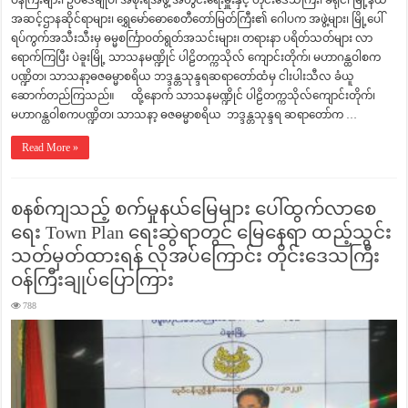
အဆင့်ဌာနဆိုင်ရာများ၊ ရွှေမော်ဓောစေတီတော်မြတ်ကြီး၏ ဂေါပက အဖွဲ့များ၊ မြို့ပေါ်
ရပ်ကွက်အသီးသီးမှ ဓမ္မစင်္ကြာဝတ်ရွတ်အသင်းများ၊ တရားနာ ပရိတ်သတ်များ လာ
ရောက်ကြပြီး ပဲခူးမြို့ သာသနမဏ္ဍိုင် ပါဠိတက္ကသိုလ် ကျောင်းတိုက်၊ မဟာဂန္ထဝါစက
ပဏ္ဍိတ၊ သာသနာ့ဓဇဓမ္မာစရိယ ဘဒ္ဒန္တသုန္ဒရဆရာတော်ထံမှ ငါးပါးသီလ ခံယူ
ဆောက်တည်ကြသည်။ ထို့နောက် သာသနမဏ္ဍိုင် ပါဠိတက္ကသိုလ်ကျောင်းတိုက်၊
မဟာဂန္ထဝါစကပဏ္ဍိတ၊ သာသနာ့ ဓဇဓမ္မာစရိယ ဘဒ္ဒန္တသုန္ဒရ ဆရာတော်က …
Read More »
စနစ်ကျသည့် စက်မှုနယ်မြေများ ပေါ်ထွက်လာစေ
ရေး Town Plan ရေးဆွဲရာတွင် မြေနေရာ ထည့်သွင်း
သတ်မှတ်ထားရန် လိုအပ်ကြောင်း တိုင်းဒေသကြီး
ဝန်ကြီးချုပ်ပြောကြား
788