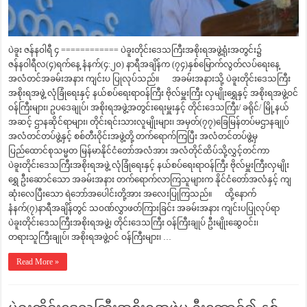
ပဲခူး ဇန်နဝါရီ ၄ ============ ပဲခူးတိုင်းဒေသကြီးအစိုးရအဖွဲ့ရုံးအတွင်း၌
ဇန်နဝါရီလ(၄)ရက်နေ့ နံနက်(၄:၂၀) နာရီအချိန်က (၇၄)နှစ်မြောက်လွတ်လပ်ရေးနေ့
အလံတင်အခမ်းအနား ကျင်းပ ပြုလုပ်သည်။ အခမ်းအနားသို့ ပဲခူးတိုင်းဒေသကြီး
အစိုးရအဖွဲ့ လုံခြုံရေးနှင့် နယ်စပ်ရေးရာဝန်ကြီး ဗိုလ်မှူးကြီး လှမျိုးရွှေနှင့် အစိုးရအဖွဲ့ဝင်
ဝန်ကြီးများ၊ ဥပဒေချုပ်၊ အစိုးရအဖွဲ့အတွင်းရေးမှူးနှင့် တိုင်းဒေသကြီး/ ခရိုင်/ မြို့နယ်
အဆင့် ဌာနဆိုင်ရာများ၊ တိုင်းရင်းသားလူမျိုးများ၊ အမှတ်(၇၇)‌ခြေမြန်တပ်မဌာနချုပ်
အလံတင်တပ်ဖွဲ့နှင့် စစ်တီးဝိုင်းအဖွဲ့တို့ တက်ရောက်ကြပြီး အလံတင်တပ်ဖွဲ့မှ
ပြည်‌ထောင်စုသမ္မတ မြန်မာနိုင်ငံတော်အလံအား အလံတိုင်ထိပ်သို့လွှင့်တင်ကာ
ပဲခူးတိုင်းဒေသကြီးအစိုးရအဖွဲ့ လုံခြုံရေးနှင့် နယ်စပ်ရေးရာဝန်ကြီး ဗိုလ်မှူးကြီးလှမျိုး
ရွှေ ဦးဆောင်သော အခမ်းအနား တက်ရောက်လာကြသူများက နိုင်ငံတော်အလံနှင့် ကျ
ဆုံးလေပြီးသော ရဲဘော်အပေါင်းတို့အား အလေးပြုကြသည်။ ထို့နောက်
နံနက်(၇)နာရီအချိန်တွင် သဝဏ်လွှာဖတ်ကြားခြင်း အခမ်းအနား ကျင်းပပြုလုပ်ရာ
ပဲခူးတိုင်းဒေသကြီးအစိုးရအဖွဲ့၊ တိုင်းဒေသကြီး ဝန်ကြီးချုပ် ဦးမျိုးဆွေဝင်း၊
တရားသူကြီးချုပ်၊ အစိုးရအဖွဲ့ဝင် ဝန်ကြီးများ၊ …
Read More »