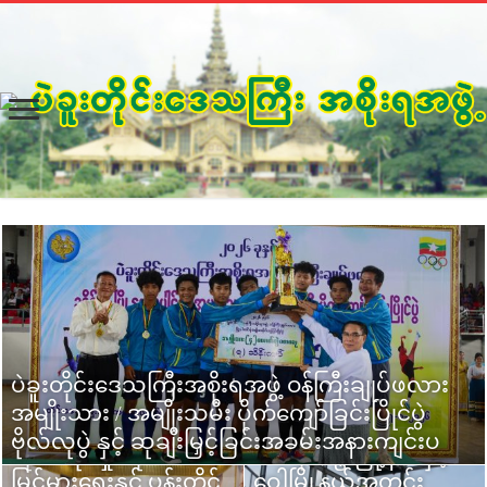
ပဲခူးတိုင်းဒေသကြီး
ပဲခူးတိုင်းဒေသကြီးအစိုးရအဖွဲ့ ဝန်ကြီးချုပ်ဖလား
ပဲခူးတိုင်းဒေသကြီးဝန်ကြီးချုပ် ဦးမျိုးဆွေဝင်း
ပဲခူးတိုင်းဒေသကြီး
ပဲခူးတိုင်းဒေသကြီး
ဝန်ကြီးချုပ် ဦးမျိုးဆွေ
အမျိုးသား / အမျိုးသမီး ပိုက်ကျော်ခြင်းပြိုင်ပွဲ
စိုက်ပျိုးစွမ်းအားတိုးတက်မြင့်မားစေရေး ကွင်းဆင်း
အတွင်း စိုက်ပျိုး
ဝန်ကြီးချုပ် ဦးမျိုးဆွေ
ဝင်း ပြည်မြို့နယ်အတွင်း
ဗိုလ်လုပွဲ နှင့် ဆုချီးမြှင့်ခြင်းအခမ်းအနားကျင်းပ
ဆောင်ရွက်
ထုတ်လုပ်မှု တိုးတက်
ဝင်း ဒိုက်ဦးမြို့နယ်နှင့်
စိုက်ပျိုးရေးနှင့်
နိုင်ငံတော်အစိုးရသစ်၏
မြှင့်မားရေးနှင့် ပန်းတိုင်
ပဲခူးတိုင်းဒေသကြီး
ဝေါမြို့နယ်အတွင်း
ပတ်သက်သည့် စက်မှု၊