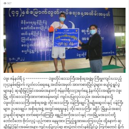
907
ပဲခူး ဇန်နဝါရီ ၄ =========== ပဲခူးတိုင်းဒေသကြီးအစိုးရအဖွဲ့မှ ကြီးမှူးကျင်းပသည့်
(၇၄)နှစ်မြောက် လွတ်လပ်ရေးနေ့ အထိမ်းအမှတ် အားကစားပြိုင်ပွဲများ၊ ပျော်ပွဲရွှင်ပွဲ
များနှင့် ဆုချီးမြှင့်ခြင်းအခမ်းအနားကို ဇန်နဝါရီလ(၄)ရက်နေ့ နံနက်ပိုင်းအချိန်က ပဲခူး
မြို့ တိုင်းဒေသကြီးအားကစားခန်းမတွင် ကျင်းပပြုလုပ်သည်။ အခမ်းအနားသို့
ပဲခူးတိုင်းဒေသကြီးအစိုးရအဖွဲ့၊ တိုင်းဒေသကြီး ဝန်ကြီးချုပ် ဦးမျိုးဆွေဝင်းနှင့် ဝန်ကြီး
များ၊ ဥပဒေချုပ်၊ အစိုးရအဖွဲ့ အတွင်းရေးမှူးနှင့် တိုင်းဒေသကြီး/ ခရိုင်/ မြိုနယ်အဆင့်
ဌာနဆိုင်ရာများ တက်ရောက်ခဲ့ကြပြီး ရွှေညီအကိုအသင်းနှင့် ကဝမြို့မအသင်းတို့
ဘော်လီဘော ဗိုလ်လုပွဲ ယှဉ်ကစား နေမှုအား ကြည့်ရှုအားပေးကြသည်။ ထို့နောက် ဆု
ချီးမြှင့်ခြင်းအခမ်းအနား ကျင်းပပြုလုပ်ရာ စားပွဲတင်တင်းနစ်ပြိုင်ပွဲ၊ ကြက်တောင် ရိုက်