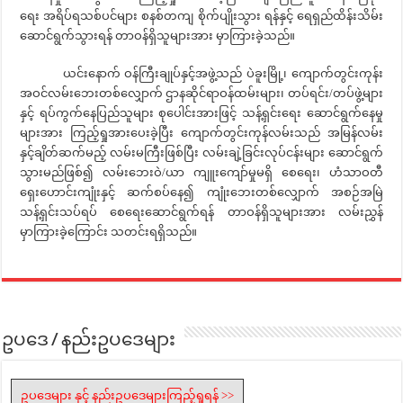
ရေး အရိပ်ရသစ်ပင်များ စနစ်တကျ စိုက်ပျိုးသွား ရန်နှင့် ရေရှည်ထိန်းသိမ်း
ဆောင်ရွက်သွားရန် တာဝန်ရှိသူများအား မှာကြားခဲ့သည်။
ယင်းနောက် ဝန်ကြီးချုပ်နှင့်အဖွဲ့သည် ပဲခူးမြို့၊ ကျောက်တွင်းကုန်း
အဝင်လမ်းဘေးတစ်လျှောက် ဌာနဆိုင်ရာဝန်ထမ်းများ၊ တပ်ရင်း/တပ်ဖွဲ့များ
နှင့် ရပ်ကွက်နေပြည်သူများ စုပေါင်းအားဖြင့် သန့်ရှင်းရေး ဆောင်ရွက်နေမှု
များအား ကြည့်ရှုအားပေးခဲ့ပြီး ကျောက်တွင်းကုန်လမ်းသည် အမြန်လမ်း
နှင့်ချိတ်ဆက်မည့် လမ်းမကြီးဖြစ်ပြီး လမ်းချဲ့ခြင်းလုပ်ငန်းများ ဆောင်ရွက်
သွားမည်ဖြစ်၍ လမ်းဘေးဝဲ/ယာ ကျူးကျော်မှုမရှိ စေရေး၊ ဟံသာဝတီ
ရှေးဟောင်းကျုံးနှင့် ဆက်စပ်နေ၍ ကျုံးဘေးတစ်လျှောက် အစဉ်အမြဲ
သန့်ရှင်းသပ်ရပ် စေရေးဆောင်ရွက်ရန် တာဝန်ရှိသူများအား လမ်းညွှန်
မှာကြားခဲ့ကြောင်း သတင်းရရှိသည်။
ဥပဒေ / နည်းဥပဒေများ
ဥပဒေများ နှင့် နည်းဥပဒေများကြည့်ရှုရန် >>