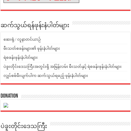
ဆက်သွယ်ရန်ဖုန်းနံပါတ်များ
ဆေးရုံ / လူနာတင်ယာဉ်
မီးသတ်စခန်းများ၏ ဖုန်းနံပါတ်များ
ရဲစခန်းဖုန်းနံပါတ်များ
ပဲခူးတိုင်းဒေသကြီးအတွင်းရှိ အမြန်လမ်း မီးသတ်နှင့် ရဲစခန်းဖုန်းနံပါတ်များ
လျှပ်စစ်မီးပျက်ပါက ဆက်သွယ်ရမည့် ဖုန်းနံပါတ်များ
Donation
ပဲခူးတိုင်းဒေသကြီး