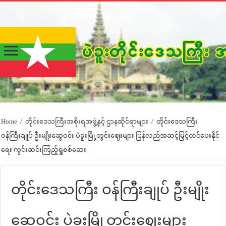
Home
/
တိုင်းဒေသကြီးအစိုးရအဖွဲ့နှင့် ဌာနဆိုင်ရာများ
/
တိုင်းဒေသကြီး
ဝန်ကြီးချုပ် ဦးမျိုးဆွေဝင်း ပဲခူးမြို့တွင်းဈေးများ ပြန်လည်အဆင့်မြှင့်တင်ပေးနိုင်
ရေး ကွင်းဆင်းကြည့်ရှုစစ်ဆေး
တိုင်းဒေသကြီး ဝန်ကြီးချုပ် ဦးမျိုး
ဆွေဝင်း ပဲခူးမြို့တွင်းဈေးများ