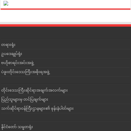
တရားရုံး
ဥပဒေချုပ်ရုံး
ဗဟိုစာရင်းအင်းအဖွဲ့
ပဲခူးတိုင်းဒေသကြီးအစိုးရအဖွဲ့
တိုင်းဒေသကြီးဆိုင်ရာအချက်အလက်များ
ပြည်သူများမှ တင်ပြချက်များ
သက်ဆိုင်ရာဝန်ကြီးဌာနများ၏ ဖုန်းနံပါတ်များ
နိုင်ငံတော် သမ္မတရုံး