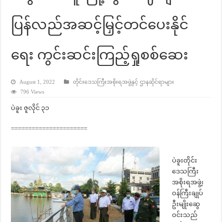
ပြန်လည်အဆင့်မြှင့်တင်ပေးနိုင်
ရေး ကွင်းဆင်းကြည့်ရှုစစ်ဆေး
August 1, 2022
တိုင်းဒေသကြီးအစိုးရအဖွဲ့နှင့် ဌာနဆိုင်ရာများ
796 Views
ပဲခူး ဇူလိုင် ၃၁
======================
ပဲခူးတိုင်း
ဒေသကြီး
အစိုးရအဖွဲ့၊
ဝန်ကြီးချုပ်
ဦးမျိုးဆွေ
ဝင်းသည်