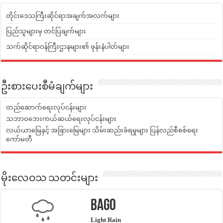
တိုင်းဒေသကြီးဆိုင်ရာအချက်အလက်များ
ပြည်သူများမှ တင်ပြချက်များ
သက်ဆိုင်ရာဝန်ကြီးဌာနများ၏ ဖုန်းနံပါတ်များ
ဦးစားပေးစီမံချက်များ
တည်ဆောက်ရေးလုပ်ငန်းများ
သဘာဝဘေးကယ်ဆယ်ရေးလုပ်ငန်းများ
လယ်ယာမြေနှင့် အခြားမြေများ သိမ်းဆည်းခံရမှုများ ပြန်လည်စီစစ်ရေး
ကော်မတီ
မိုးလေဝသ သတင်းများ
Bago
Light Rain