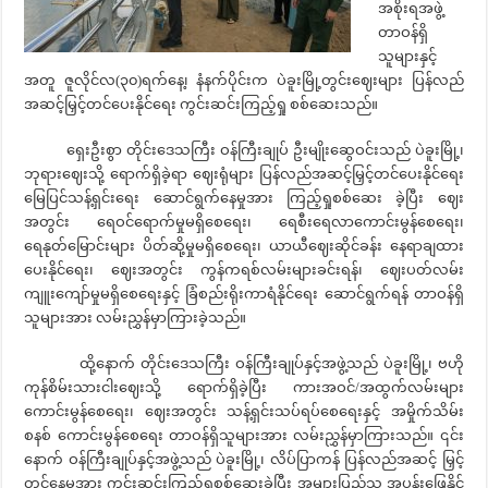
အစိုးရအဖွဲ့
တာဝန်ရှိ
သူများနှင့်
အတူ ဇူလိုင်လ(၃၀)ရက်နေ့၊ နံနက်ပိုင်းက ပဲခူးမြို့တွင်းဈေးများ ပြန်လည်
အဆင့်မြှင့်တင်ပေးနိုင်ရေး ကွင်းဆင်းကြည့်ရှု စစ်ဆေးသည်။
ရှေးဦးစွာ တိုင်းဒေသကြီး ဝန်ကြီးချုပ် ဦးမျိုးဆွေဝင်းသည် ပဲခူးမြို့၊
ဘုရားဈေးသို့ ရောက်ရှိခဲ့ရာ ဈေးရုံများ ပြန်လည်အဆင့်မြှင့်တင်ပေးနိုင်ရေး
မြေပြင်သန့်ရှင်းရေး ဆောင်ရွက်နေမှုအား ကြည့်ရှုစစ်ဆေး ခဲ့ပြီး ဈေး
အတွင်း ရေဝင်ရောက်မှုမရှိစေရေး၊ ရေစီးရေလာကောင်းမွန်စေရေး၊
ရေနုတ်မြောင်းများ ပိတ်ဆို့မှုမရှိစေရေး၊ ယာယီဈေးဆိုင်ခန်း နေရာချထား
ပေးနိုင်ရေး၊ ဈေးအတွင်း ကွန်ကရစ်လမ်းများခင်းရန်၊ ဈေးပတ်လမ်း
ကျူးကျော်မှုမရှိစေရေးနှင့် ခြံစည်းရိုးကာရံနိုင်ရေး ဆောင်ရွက်ရန် တာဝန်ရှိ
သူများအား လမ်းညွှန်မှာကြားခဲ့သည်။
ထို့နောက် တိုင်းဒေသကြီး ဝန်ကြီးချုပ်နှင့်အဖွဲ့သည် ပဲခူးမြို့၊ ဗဟို
ကုန်စိမ်းသားငါးဈေးသို့ ရောက်ရှိခဲ့ပြီး ကားအဝင်/အထွက်လမ်းများ
ကောင်းမွန်စေရေး၊ ဈေးအတွင်း သန့်ရှင်းသပ်ရပ်စေရေးနှင့် အမှိုက်သိမ်း
စနစ် ကောင်းမွန်စေရေး တာဝန်ရှိသူများအား လမ်းညွှန်မှာကြားသည်။ ၎င်း
နောက် ဝန်ကြီးချုပ်နှင့်အဖွဲ့သည် ပဲခူးမြို့၊ လိပ်ပြာကန် ပြန်လည်အဆင့် မြှင့်
တင်နေမှုအား ကွင်းဆင်းကြည့်ရှုစစ်ဆေးခဲ့ပြီး အများပြည်သူ အပန်းဖြေနိုင်