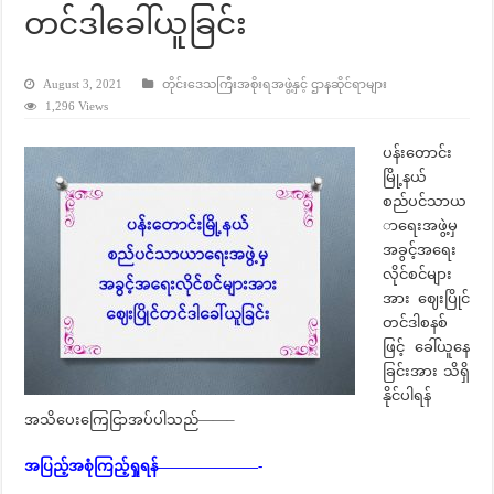
တင်ဒါခေါ်ယူခြင်း
August 3, 2021
တိုင်းဒေသကြီးအစိုးရအဖွဲ့နှင့် ဌာနဆိုင်ရာများ
1,296 Views
ပန်းတောင်း
မြို့နယ်
စည်ပင်သာယ
ာရေးအဖွဲ့မှ
အခွင့်အရေး
လိုင်စင်များ
အား ဈေးပြိုင်
တင်ဒါစနစ်
ဖြင့် ခေါ်ယူနေ
ခြင်းအား သိရှိ
နိုင်ပါရန်
အသိပေးကြေငြာအပ်ပါသည်——–
အပြည့်အစုံကြည့်ရှုရန်———————-