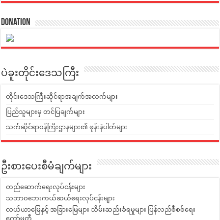
Donation
ပဲခူးတိုင်းဒေသကြီး
တိုင်းဒေသကြီးဆိုင်ရာအချက်အလက်များ
ပြည်သူများမှ တင်ပြချက်များ
သက်ဆိုင်ရာဝန်ကြီးဌာနများ၏ ဖုန်းနံပါတ်များ
ဦးစားပေးစီမံချက်များ
တည်ဆောက်ရေးလုပ်ငန်းများ
သဘာဝဘေးကယ်ဆယ်ရေးလုပ်ငန်းများ
လယ်ယာမြေနှင့် အခြားမြေများ သိမ်းဆည်းခံရမှုများ ပြန်လည်စီစစ်ရေး
ကော်မတီ