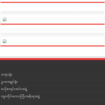
တရားရုံး
ဥပဒေချုပ်ရုံး
ဗဟိုစာရင်းအင်းအဖွဲ့
ပဲခူးတိုင်းဒေသကြီးအစိုးရအဖွဲ့