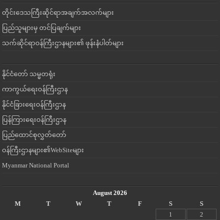
တိုင်းဒေသကြီးဆိုင်ရာအချက်အလက်များ
ပြည်သူများမှ တင်ပြချက်များ
သက်ဆိုင်ရာဝန်ကြီးဌာနများ၏ ဖုန်းနံပါတ်များ
နိုင်ငံတော် သမ္မတရုံး
ကာကွယ်ရေးဝန်ကြီးဌာန
နိုင်ငံခြားရေးဝန်ကြီးဌာန
ပြန်ကြားရေးဝန်ကြီးဌာန
ပြည်ထောင်စုလွှတ်တော်
ဝန်ကြီးဌာနများ၏WebSiteများ
Myanmar National Portal
August 2026
M
T
W
T
F
S
S
1
2