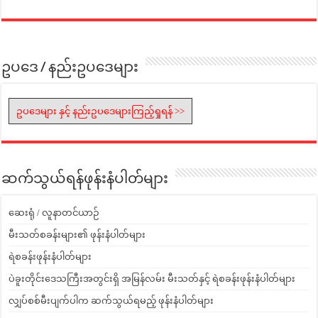
ဥပဒေ / နည်းဥပဒေများ
ဥပဒေများ နှင့် နည်းဥပဒေများကြည့်ရှုရန် >>
ဆက်သွယ်ရန်ဖုန်းနံပါတ်များ
ဆေးရုံ / လူနာတင်ယာဉ်
မီးသတ်စခန်းများ၏ ဖုန်းနံပါတ်များ
ရဲစခန်းဖုန်းနံပါတ်များ
ပဲခူးတိုင်းဒေသကြီးအတွင်းရှိ အမြန်လမ်း မီးသတ်နှင့် ရဲစခန်းဖုန်းနံပါတ်များ
လျှပ်စစ်မီးပျက်ပါက ဆက်သွယ်ရမည့် ဖုန်းနံပါတ်များ