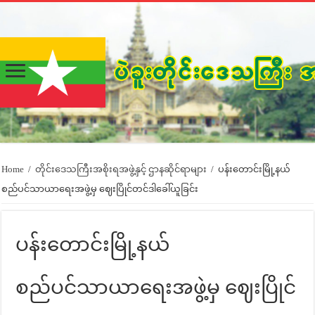
Home
/
တိုင်းဒေသကြီးအစိုးရအဖွဲ့နှင့် ဌာနဆိုင်ရာများ
/
ပန်းတောင်းမြို့နယ်
စည်ပင်သာယာရေးအဖွဲ့မှ ဈေးပြိုင်တင်ဒါခေါ်ယူခြင်း
ပန်းတောင်းမြို့နယ်
စည်ပင်သာယာရေးအဖွဲ့မှ ဈေးပြိုင်