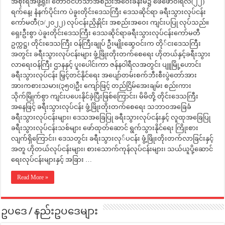
အစိုးရအဖွဲ့ရုံး၊ တော်ဝင်ဟံသာအစည်းအဝေးခန်းမ၌ ဖေဖော်ဝါရီလ(၂၂)
ရက်နေ့၊ နံနက်ပိုင်းက ပဲခူးတိုင်းဒေသကြီး ဒေသဆိုင်ရာ ခရီးသွားလုပ်ငန်း
ကော်မတီ(၁/၂၀၂၂) လုပ်ငန်းညှိနှိုင်း အစည်းအဝေး ကျင်းပပြု လုပ်သည်။
ရှေးဦးစွာ ပဲခူးတိုင်းဒေသကြီး ဒေသဆိုင်ရာခရီးသွားလုပ်ငန်းကော်မတီ
ဥက္ကဋ္ဌ၊ တိုင်းဒေသကြီး ဝန်ကြီးချုပ် ဦးမျိုးဆွေဝင်းက တို်ငးဒေသကြီး
အတွင်း ခရီးသွားလုပ်ငန်းများ ဖွံ့ဖြိုးတိုးတက်စေရေး ဟိုတယ်နှင့်ခရီးသွား
လာရေးဝန်ကြီး ဌာနနှင့် ပူးပေါင်းကာ ဇန်နဝါရီလအတွင်း ပျူမြို့ဟောင်း
ခရီးသွားလုပ်ငန်း မြှင့်တင်နိုင်ရေး အပျော်တမ်းစက်ဘီးစီးပွဲတော်အား
အားကစားသမား(၃၅၀)ဦး ကျော်ဖြင့် တည်ငြိမ်အေးချမ်း စည်းကား
သိုက်မြိုက်စွာ ကျင်းပပေးနိုင်ခဲ့ပြီးဖြစ်ကြောင်း၊ မိမိတို့ တိုင်းဒေသကြီး
အနေဖြင့် ခရီးသွားလုပ်ငန်း ဖွံ့ဖြိုးတိုးတက်စေရေး သဘာဝအခြေခံ
ခရီးသွားလုပ်ငန်းများ၊ ဒေသအခြေပြု ခရီးသွားလုပ်ငန်းနှင့် လူထုအခြေပြု
ခရီးသွားလုပ်ငန်းသစ်များ ဖော်ထုတ်ဆောင် ရွက်သွားနိုင်ရေး ကြိုးစား
လျက်ရှိကြောင်း၊ ဒေသတွင်း ခရီးသွားလု်ပငန်း ဖွံ့ဖြိုးတိုးတက်လာခြင်းနှင့်
အတူ ဟိုတယ်လုပ်ငန်းများ၊ စားသောက်ကုန်လုပ်ငန်းများ၊ သယ်ယူပို့ဆောင်
ရေးလုပ်ငန်းများနှင့် အခြား …
Read More »
ဥပဒေ / နည်းဥပဒေများ