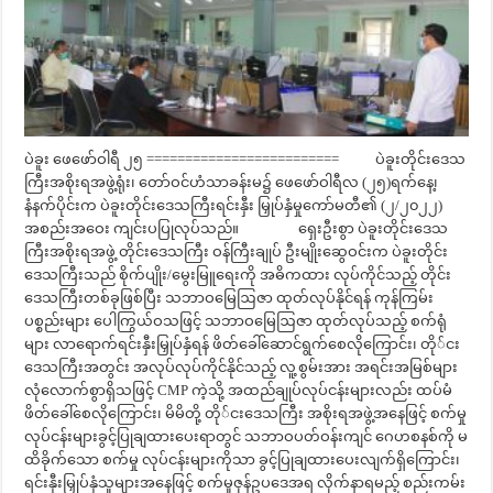
ပဲခူး ဖေဖော်ဝါရီ ၂၅ ========================= ပဲခူးတိုင်းဒေသ
ကြီးအစိုးရအဖွဲ့ရုံး၊ တော်ဝင်ဟံသာခန်းမ၌ ဖေဖော်ဝါရီလ (၂၅)ရက်နေ့၊
နံနက်ပိုင်းက ပဲခူးတိုင်းဒေသကြီးရင်းနှီး မြှုပ်နှံမှုကော်မတီ၏ (၂/၂၀၂၂)
အစည်းအဝေး ကျင်းပပြုလုပ်သည်။ ရှေးဦးစွာ ပဲခူးတိုင်းဒေသ
ကြီးအစိုးရအဖွဲ့ တိုင်းဒေသကြီး ဝန်ကြီးချုပ် ဦးမျိုးဆွေဝင်းက ပဲခူးတိုင်း
ဒေသကြီးသည် စိုက်ပျိုး/မွေးမြူရေးကို အဓိကထား လုပ်ကိုင်သည့် တိုင်း
ဒေသကြီးတစ်ခုဖြစ်ပြီး သဘာဝမြေဩဇာ ထုတ်လုပ်နိုင်ရန် ကုန်ကြမ်း
ပစ္စည်းများ ပေါကြွယ်ဝသဖြင့် သဘာဝမြေဩဇာ ထုတ်လုပ်သည့် စက်ရုံ
များ လာရောက်ရင်းနှီးမြှုပ်နှံရန် ဖိတ်ခေါ်ဆောင်ရွက်စေလိုကြောင်း၊ တို်ငး
ဒေသကြီးအတွင်း အလုပ်လုပ်ကိုင်နိုင်သည့် လူ့စွမ်းအား အရင်းအမြစ်များ
လုံလောက်စွာရှိသဖြင့် CMP ကဲ့သို့ အထည်ချုပ်လုပ်ငန်းများလည်း ထပ်မံ
ဖိတ်ခေါ်စေလိုကြောင်း၊ မိမိတို့ တို်ငးဒေသကြီး အစိုးရအဖွဲ့အနေဖြင့် စက်မှု
လုပ်ငန်းများခွင့်ပြုချထားပေးရာတွင် သဘာဝပတ်ဝန်းကျင် ဂေဟစနစ်ကို မ
ထိခိုက်သော စက်မှု လုပ်ငန်းများကိုသာ ခွင့်ပြုချထားပေးလျက်ရှိကြောင်း၊
ရင်းနှီးမြှုပ်နှံသူများအနေဖြင့် စက်မှုဇုန်ဥပဒေအရ လိုက်နာရမည့် စည်းကမ်း