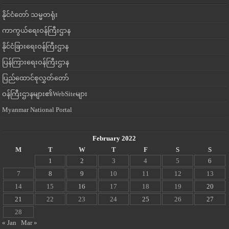
နိုင်ငံတော် သမ္မတရုံး
ကာကွယ်ရေးဝန်ကြီးဌာန
နိုင်ငံခြားရေးဝန်ကြီးဌာန
ပြန်ကြားရေးဝန်ကြီးဌာန
ပြည်ထောင်စုလွှတ်တော်
ဝန်ကြီးဌာနများ၏WebSiteများ
Myanmar National Portal
February 2022
M
T
W
T
F
S
S
1
2
3
4
5
6
7
8
9
10
11
12
13
14
15
16
17
18
19
20
21
22
23
24
25
26
27
28
« Jan
Mar »