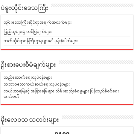
ပဲခူးတိုင်းဒေသကြီး
တိုင်းဒေသကြီးဆိုင်ရာအချက်အလက်များ
ပြည်သူများမှ တင်ပြချက်များ
သက်ဆိုင်ရာဝန်ကြီးဌာနများ၏ ဖုန်းနံပါတ်များ
ဦးစားပေးစီမံချက်များ
တည်ဆောက်ရေးလုပ်ငန်းများ
သဘာဝဘေးကယ်ဆယ်ရေးလုပ်ငန်းများ
လယ်ယာမြေနှင့် အခြားမြေများ သိမ်းဆည်းခံရမှုများ ပြန်လည်စီစစ်ရေး
ကော်မတီ
မိုးလေဝသ သတင်းများ