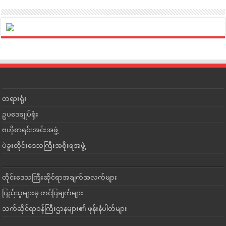
တရားရုံး
ဥပဒေချုပ်ရုံး
ဗဟိုစာရင်းအင်းအဖွဲ့
ပဲခူးတိုင်းဒေသကြီးအစိုးရအဖွဲ့
တိုင်းဒေသကြီးဆိုင်ရာအချက်အလက်များ
ပြည်သူများမှ တင်ပြချက်များ
သက်ဆိုင်ရာဝန်ကြီးဌာနများ၏ ဖုန်းနံပါတ်များ