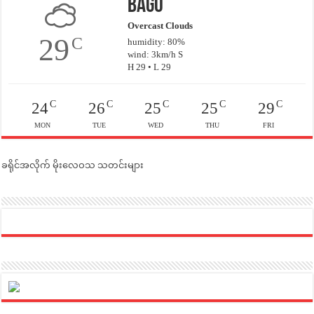
Bago
Overcast Clouds
29
C
humidity: 80%
wind: 3km/h S
H 29 • L 29
C
C
C
C
C
24
26
25
25
29
MON
TUE
WED
THU
FRI
ခရိုင်အလိုက် မိုးလေဝသ သတင်းများ