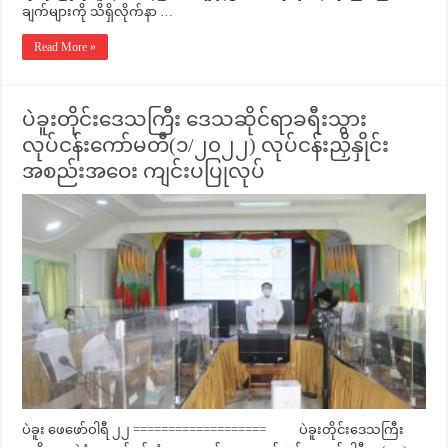
ချက်များကို သိရှိလိုက်နာ …
Read More »
ပဲခူးတိုင်းဒေသကြီး ဒေသဆိုင်ရာခရီးသွား
လုပ်ငန်းကော်မတီ(၁/၂၀၂၂) လုပ်ငန်းညှိနှိုင်း
အစည်းအဝေး ကျင်းပပြုလုပ်
ပဲခူး ဖေဖော်ဝါရီ ၂၂ =================== ပဲခူးတိုင်းဒေသကြီး