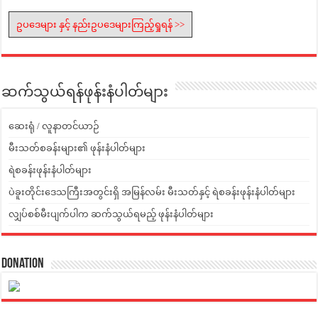
ဥပဒေများ နှင့် နည်းဥပဒေများကြည့်ရှုရန် >>
ဆက်သွယ်ရန်ဖုန်းနံပါတ်များ
ဆေးရုံ / လူနာတင်ယာဉ်
မီးသတ်စခန်းများ၏ ဖုန်းနံပါတ်များ
ရဲစခန်းဖုန်းနံပါတ်များ
ပဲခူးတိုင်းဒေသကြီးအတွင်းရှိ အမြန်လမ်း မီးသတ်နှင့် ရဲစခန်းဖုန်းနံပါတ်များ
လျှပ်စစ်မီးပျက်ပါက ဆက်သွယ်ရမည့် ဖုန်းနံပါတ်များ
Donation