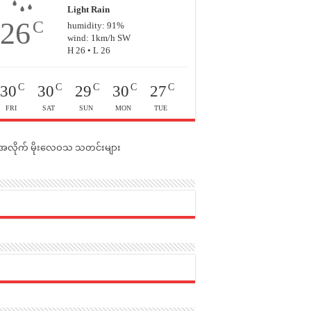
Light Rain
26
C
humidity: 91%
wind: 1km/h SW
H 26 • L 26
C
C
C
C
C
30
30
29
30
27
FRI
SAT
SUN
MON
TUE
င်အလိုက် မိုးလေဝသ သတင်းများ