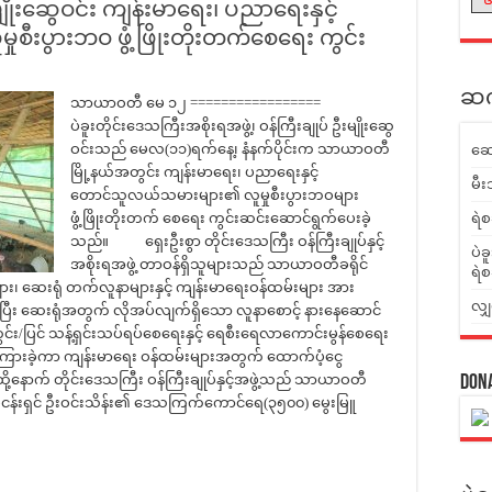
မျိုးဆွေဝင်း ကျန်းမာရေး၊ ပညာရေးနှင့်
းပွားဘဝ ဖွံ့ဖြိုးတိုးတက်စေရေး ကွင်း
ဆက်
သာယာဝတီ မေ ၁၂ =================
ပဲခူးတိုင်းဒေသကြီးအစိုးရအဖွဲ့၊ ဝန်ကြီးချုပ် ဦးမျိုးဆွေ
ဝင်းသည် မေလ(၁၁)ရက်နေ့၊ နံနက်ပိုင်းက သာယာဝတီ
ဆေ
မြို့နယ်အတွင်း ကျန်းမာရေး၊ ပညာရေးနှင့်
မီး
တောင်သူလယ်သမားများ၏ လူမှုစီးပွားဘဝများ
ဖွံ့ဖြိုးတိုးတက် စေရေး ကွင်းဆင်းဆောင်ရွက်ပေးခဲ့
ရဲစ
သည်။ ရှေးဦးစွာ တိုင်းဒေသကြီး ဝန်ကြီးချုပ်နှင့်
ပဲခ
အစိုးရအဖွဲ့ တာဝန်ရှိသူများသည် သာယာဝတီခရိုင်
ရဲစ
့်များ၊ ဆေးရုံ တက်လူနာများနှင့် ကျန်းမာရေးဝန်ထမ်းများ အား
လျှ
ခဲ့ပြီး ဆေးရုံအတွက် လိုအပ်လျက်ရှိသော လူနာစောင့် နားနေဆောင်
တွင်း/ပြင် သန့်ရှင်းသပ်ရပ်စေရေးနှင့် ရေစီးရေလာကောင်းမွန်စေရေး
ှာကြားခဲ့ကာ ကျန်းမာရေး ဝန်ထမ်းများအတွက် ထောက်ပံ့ငွေ
နောက် တိုင်းဒေသကြီး ဝန်ကြီးချုပ်နှင့်အဖွဲ့သည် သာယာဝတီ
Don
ပ်ငန်းရှင် ဦးဝင်းသိန်း၏ ဒေသကြက်ကောင်ရေ(၃၅၀၀) မွေးမြူ