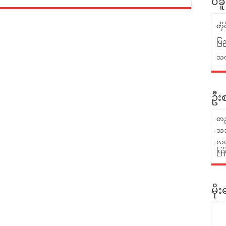
ပဲခ
တိ
ပြည
သက်
ဦးစ
တည
သဘ
လယ်
ပြ
မိ