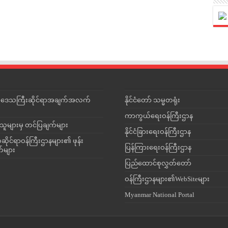
င်းဒေသကြီးဆိုင်ရာအချက်အလက်
နိုင်ငံတော် သမ္မတရုံး
ကာကွယ်ရေးဝန်ကြီးဌာန
သူများမှ တင်ပြချက်များ
နိုင်ငံခြားရေးဝန်ကြီးဌာန
ိုင်ရာဝန်ကြီးဌာနများ၏ ဖုန်း
ပြန်ကြားရေးဝန်ကြီးဌာန
တ်များ
ပြည်ထောင်စုလွှတ်တော်
ဝန်ကြီးဌာနများ၏WebSiteများ
Myanmar National Portal