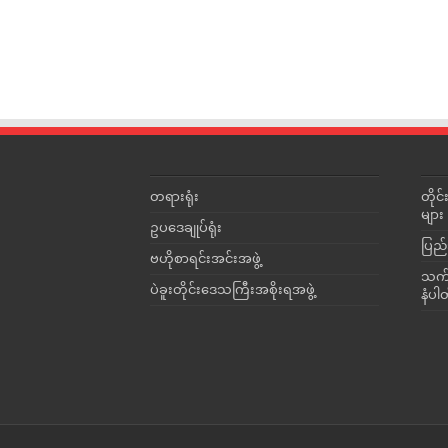
တရားရုံး
တို
များ
ဥပဒေချုပ်ရုံး
ပြည်
ဗဟိုစာရင်းအင်းအဖွဲ့
သက်ဆ
ပဲခူးတိုင်းဒေသကြီးအစိုးရအဖွဲ့
နံပါ