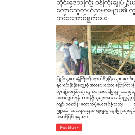
တိုင်းဒေသကြီး ဝန်ကြီးချုပ် ဦး
တောင်သူလယ်သမားများ၏ လူမှုစီ
ဆင်းဆောင်ရွက်ပေး
ပြည်သူ့ဆေးရုံကြီးသို့ရောက်ရှိခဲ့ပြီး လူနာစောင
ရင်းရင်းနှီးနှီးတွေ့ဆုံ အားပေးစကား ပြောကြား
တိုးချဲ့ပေးနိုင်ရေး တွက်ချက်တင်ပြရန်၊ ဆေးရုံ
ဆောင်ရွက်ရန် တာဝန်ရှိသူများအား လမ်းညွှန်မ
ကျပ်(၁၀)သိန်း ထောက်ပံ့ပေးအပ်ခဲ့သည်။ ထို့
မြို့နယ်၊ တောရာကုန်းကျေးရွာ၌ မွေးမြူရေးလု
အောင်မြင်နေမှုအား …
Read More »