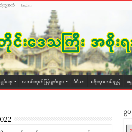
ည်သူ့အသံ
English
ချုပ်ရေး
သတင်းထုတ်ပြန်ချက်များ
မီဒီယာ
ခရီးသွားလမ်းညွှန်
ရှ
ဥပ
2022
ဥ