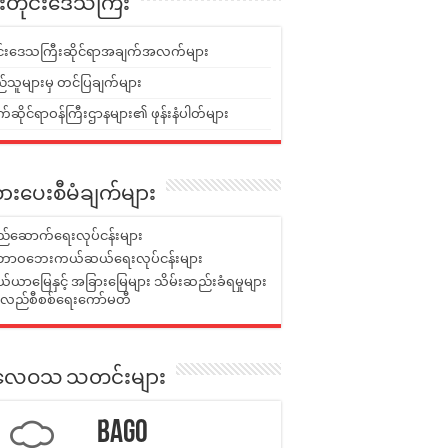
ူးတိုင်းဒေသကြီး
ုင်းဒေသကြီးဆိုင်ရာအချက်အလက်များ
်သူများမှ တင်ပြချက်များ
ဆိုင်ရာဝန်ကြီးဌာနများ၏ ဖုန်းနံပါတ်များ
ားပေးစီမံချက်များ
်ဆောက်ရေးလုပ်ငန်းများ
ာဝဘေးကယ်ဆယ်ရေးလုပ်ငန်းများ
ယာမြေနှင့် အခြားမြေများ သိမ်းဆည်းခံရမှုများ
န်လည်စီစစ်ရေးကော်မတီ
ုးလေဝသ သတင်းများ
Bago