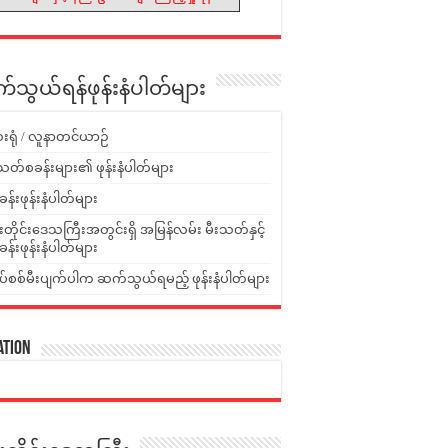
သွယ်ရန်ဖုန်းနံပါတ်များ
းရုံ / လူနာတင်ယာဉ်
သတ်စခန်းများ၏ ဖုန်းနံပါတ်များ
ခန်းဖုန်းနံပါတ်များ
ူးတိုင်းဒေသကြီးအတွင်းရှိ အမြန်လမ်း မီးသတ်နှင့်
ခန်းဖုန်းနံပါတ်များ
ပ်စစ်မီးပျက်ပါက ဆက်သွယ်ရမည့် ဖုန်းနံပါတ်များ
ation