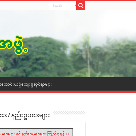
ေးဟောင်းယဉ်ကျေးမှုဆိုင်ရာများ
ဒေ / နည်းဥပဒေများ
ပဒေများ နှင့် နည်းဥပဒေများကြည့်ရှုရန် >>