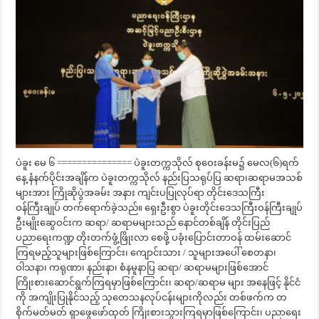
ပဲခူး မေ ၆ =============== ပဲခူးတက္ကသိုလ် စုဝေးခန်းမ၌ မေလ(၆)ရက်
နေ့ နံနက်ပိုင်းအချိန်က ပဲခူးတက္ကသိုလ် နည်းပြသရုပ်ပြ ဆရာ၊ဆရာမအသစ်
များအား ကြိုဆိုပွဲအခမ်း အနား ကျင်းပပြုလုပ်ရာ တိုင်းဒေသကြီး
ဝန်ကြီးချုပ် တက်ရောက်ခဲ့သည်။ ရှေးဦးစွာ ပဲခူးတိုင်းဒေသကြီးဝန်ကြီးချုပ်
ဦးမျိုးဆွေဝင်းက ဆရာ/ ဆရာမများသည် နောင်တစ်ချိန် တိုင်းပြည်
ပညာရေးကဏ္ဍ တိုးတက်ဖွံ့ဖြိုးလာ စေဖို့ ပခုံးပြောင်းတာဝန် ထမ်းဆောင်
ကြရမည့်သူများဖြစ်ကြောင်း၊ ကျောင်းသား / သူများအပေါ် စေတနာ၊
ဝါသနာ၊ ကရုဏာ၊ နည်းနာ၊ စံနမူနာပြ ဆရာ/ ဆရာမများဖြစ်အောင်
ကြိုးစားဆောင်ရွက်ကြရမှာဖြစ်ကြောင်း၊ ဆရာ/ဆရာမ များ အနေဖြင့် နိုင်ငံ
ကို အကျိုးပြုနိုင်သည့် သုတေသနလုပ်ငန်းများကိုလည်း တစ်ဖက်က တ
စိုက်မတ်မတ် ရှာဖွေဖော်ထုတ် ကြိုးစားသွားကြရမှာဖြစ်ကြောင်း၊ ပညာရေး