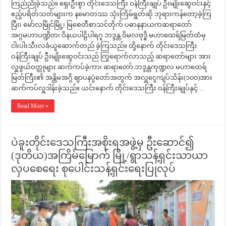
ကြည်ညိုခဲ့သည်။ ရှေးဦးစွာ တိုင်းဒေသကြီး ဝန်ကြီးချုပ် ဦးမျိုးဆွေဝင်းနှင့်
ဧည့်ပရိတ်သတ်များက နမောတဿ သုံးကြိမ်ရွတ်ဆို ဘုရားကန်တော့ခဲ့ကြ
ပြီး၊ မော်လမြိုင်မြို့၊ မြစေတီစာသင်တိုက် ပဓာနနာယကဆရာတော်
အဂ္ဂမဟာပဏ္ဍိတ၊ ဝိနယပါဠိပါရဂူ ဘဒ္ဒန္တ ဝိမလဗုဒ္ဓိ မဟာထေရ်မြတ်ထံမှ
ငါးပါးသီးလခံယူဆောက်တည် ခဲ့ကြသည်။ ထို့နောက် တိုင်းဒေသကြီး
ဝန်ကြီးချုပ် ဦးမျိုးဆွေဝင်းသည် ကြွရောက်လာသည့် ဆရာတော်များ အား
လှူဖွယ်ဝတ္တုများ ဆက်ကပ်ခဲ့ကာ၊ ဆရာတော် ဘဒ္ဒန္တကုဏ္ဍလ မဟာထေရ်
မြတ်ကြီး၏ အန္တိမအဂ္ဂိ ဈာပနပွဲတော်အတွက် အလှူငွေကျပ်သိန်း(၁၀၀)အား
ဆက်ကပ်လှူဒါန်းခဲ့သည်။ ယင်းနောက် တိုင်းဒေသကြီး ဝန်ကြီးချုပ်နှင့် …
Read More »
ပဲခူးတိုင်းဒေသကြီးအစိုးရအဖွဲ့မှ ဦးဆောင်၍
(ဒုတိယ)အကြိမ်မြောက် မြို့/ရွာသန့်ရှင်းသာယာ
လှပစေရေး စုပေါင်းသန့်ရှင်းရေးပြုလုပ်