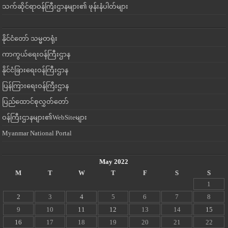
သက်ဆိုင်ရာဝန်ကြီးဌာနများ၏ ဖုန်းနံပါတ်များ
နိုင်ငံတော် သမ္မတရုံး
ကာကွယ်ရေးဝန်ကြီးဌာန
နိုင်ငံခြားရေးဝန်ကြီးဌာန
ပြန်ကြားရေးဝန်ကြီးဌာန
ပြည်ထောင်စုလွှတ်တော်
ဝန်ကြီးဌာနများ၏WebSiteများ
Myanmar National Portal
May 2022
M
T
W
T
F
S
S
1
2
3
4
5
6
7
8
9
10
11
12
13
14
15
16
17
18
19
20
21
22