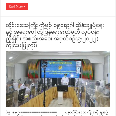
Read More »
တိုင်းဒေသကြီး ကိုဗစ်-၁၉ရောဂါ ထိန်းချုပ်ရေး
နှင့် အရေးပေါ် တုံ့ပြန်ရေးကော်မတီ လုပ်ငန်း
ညှိနှိုင်း အစည်းအဝေး အမှတ်စဉ်(၉/၂၀၂၂)
ကျင်းပပြုလုပ်
ပဲခူး မေ ၇ ==================== ပဲခူးတိုင်းဒေသကြီးအစိုးရအဖွဲ့