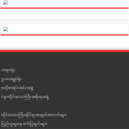
တရားရုံး
ဥပဒေချုပ်ရုံး
ဗဟိုစာရင်းအင်းအဖွဲ့
ပဲခူးတိုင်းဒေသကြီးအစိုးရအဖွဲ့
တိုင်းဒေသကြီးဆိုင်ရာအချက်အလက်များ
ပြည်သူများမှ တင်ပြချက်များ