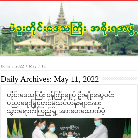
Home
/
2022
/
May
/
11
Daily Archives:
May 11, 2022
တိုင်းဒေသကြီး ဝန်ကြီးချုပ် ဦးမျိုးဆွေဝင်း
ပညာရေးမြှင့်တင်မှုသင်တန်းများအား
သွားရောက်ကြည့်ရှု့ အားပေးထောက်ပံ့