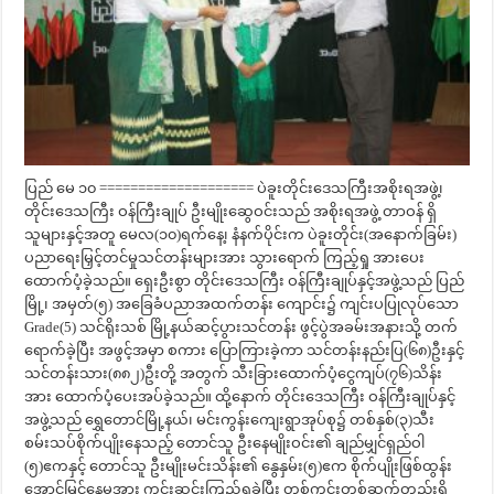
ပြည် မေ ၁၀ ==================== ပဲခူးတိုင်းဒေသကြီးအစိုးရအဖွဲ့၊
တိုင်းဒေသကြီး ဝန်ကြီးချုပ် ဦးမျိုးဆွေဝင်းသည် အစိုးရအဖွဲ့ တာဝန် ရှိ
သူများနှင့်အတူ မေလ(၁၀)ရက်နေ့၊ နံနက်ပိုင်းက ပဲခူးတိုင်း(အနောက်ခြမ်း)
ပညာရေးမြှင့်တင်မှုသင်တန်းများအား သွားရောက် ကြည့်ရှု အားပေး
ထောက်ပံ့ခဲ့သည်။ ရှေးဦးစွာ တိုင်းဒေသကြီး ဝန်ကြီးချုပ်နှင့်အဖွဲ့သည် ပြည်
မြို့၊ အမှတ်(၅) အခြေခံပညာအထက်တန်း ကျောင်း၌ ကျင်းပပြုလုပ်သော
Grade(5) သင်ရိုးသစ် မြို့နယ်ဆင့်ပွားသင်တန်း ဖွင့်ပွဲအခမ်းအနားသို့ တက်
ရောက်ခဲ့ပြီး အဖွင့်အမှာ စကား ပြောကြားခဲ့ကာ သင်တန်းနည်းပြ(၆၈)ဦးနှင့်
သင်တန်းသား(၈၈၂)ဦးတို့ အတွက် သီးခြားထောက်ပံ့ငွေကျပ်(၇၆)သိန်း
အား ထောက်ပံ့ပေးအပ်ခဲ့သည်။ ထို့နောက် တိုင်းဒေသကြီး ဝန်ကြီးချုပ်နှင့်
အဖွဲ့သည် ရွှေတောင်မြို့နယ်၊ မင်းကွန်းကျေးရွာအုပ်စု၌ တစ်နှစ်(၃)သီး
စမ်းသပ်စိုက်ပျိုးနေသည့် တောင်သူ ဦးနေမျိုးဝင်း၏ ချည်မျှင်ရှည်ဝါ
(၅)ဧကနှင့် တောင်သူ ဦးမျိုးမင်းသိန်း၏ နွေနှမ်း(၅)ဧက စိုက်ပျိုးဖြစ်ထွန်း
အောင်မြင်နေမှုအား ကွင်းဆင်းကြည့်ရှုခဲ့ပြီး တစ်ကွင်းတစ်ဆက်တည်းရှိ