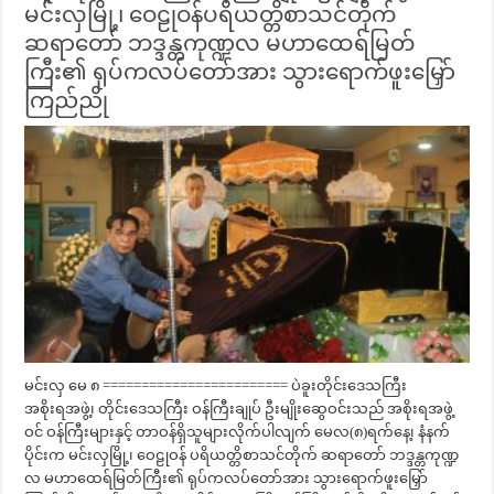
မင်းလှမြို့၊ ဝေဠုဝန်ပရိယတ္တိစာသင်တိုက်
ဆရာတော် ဘဒ္ဒန္တကုဏ္ဍလ မဟာထေရ်မြတ်
ကြီး၏ ရုပ်ကလပ်တော်အား သွားရောက်ဖူးမြှော်
ကြည်ညို
မင်းလှ မေ ၈ ======================== ပဲခူးတိုင်းဒေသကြီး
အစိုးရအဖွဲ့၊ တိုင်းဒေသကြီး ဝန်ကြီးချုပ် ဦးမျိုးဆွေဝင်းသည် အစိုးရအဖွဲ့
ဝင် ဝန်ကြီးများနှင့် တာဝန်ရှိသူများလိုက်ပါလျက် မေလ(၈)ရက်နေ့၊ နံနက်
ပိုင်းက မင်းလှမြို့၊ ဝေဠုဝန် ပရိယတ္တိစာသင်တိုက် ဆရာတော် ဘဒ္ဒန္တကုဏ္ဍ
လ မဟာထေရ်မြတ်ကြီး၏ ရုပ်ကလပ်တော်အား သွားရောက်ဖူးမြှော်