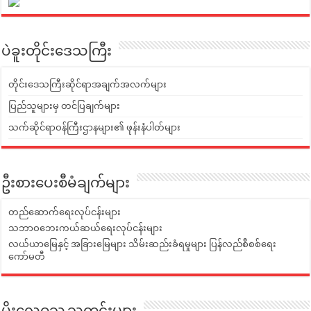
ပဲခူးတိုင်းဒေသကြီး
တိုင်းဒေသကြီးဆိုင်ရာအချက်အလက်များ
ပြည်သူများမှ တင်ပြချက်များ
သက်ဆိုင်ရာဝန်ကြီးဌာနများ၏ ဖုန်းနံပါတ်များ
ဦးစားပေးစီမံချက်များ
တည်ဆောက်ရေးလုပ်ငန်းများ
သဘာဝဘေးကယ်ဆယ်ရေးလုပ်ငန်းများ
လယ်ယာမြေနှင့် အခြားမြေများ သိမ်းဆည်းခံရမှုများ ပြန်လည်စီစစ်ရေး
ကော်မတီ