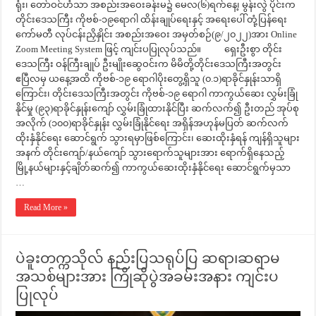
ရုံး၊ တော်ဝင်ဟံသာ အစည်းအဝေးခန်းမ၌ မေလ(၆)ရက်နေ့၊ မွန်းလွဲ ပိုင်းက
တိုင်းဒေသကြီး ကိုဗစ်-၁၉ရောဂါ ထိန်းချုပ်ရေးနှင့် အရေးပေါ် တုံ့ပြန်ရေး
ကော်မတီ လုပ်ငန်းညှိနှိုင်း အစည်းအဝေး အမှတ်စဉ်(၉/၂၀၂၂)အား Online
Zoom Meeting System ဖြင့် ကျင်းပပြုလုပ်သည်။ ရှေးဦးစွာ တိုင်း
ဒေသကြီး ဝန်ကြီးချုပ် ဦးမျိုးဆွေဝင်းက မိမိတို့တိုင်းဒေသကြီးအတွင်း
ဧပြီလမှ ယနေ့အထိ ကိုဗစ်-၁၉ ရောဂါပိုးတွေ့ရှိသူ (၀.၁)ရာခိုင်နှုန်းသာရှိ
ကြောင်း၊ တိုင်းဒေသကြီးအတွင်း ကိုဗစ်-၁၉ ရောဂါ ကာကွယ်ဆေး လွှမ်းခြုံ
နိုင်မှု (၉၃)ရာခိုင်နှုန်းကျော် လွှမ်းခြုံထားနိုင်ပြီး ဆက်လက်၍ ဦးတည် အုပ်စု
အလိုက် (၁၀၀)ရာခိုင်နှုန်း လွှမ်းခြုံနိုင်ရေး အရှိန်အဟုန်မပြတ် ဆက်လက်
ထိုးနှံနိုင်ရေး ဆောင်ရွက် သွားရမှာဖြစ်ကြောင်း၊ ဆေးထိုးနှံရန် ကျန်ရှိသူများ
အနက် တိုင်းကျော်/နယ်ကျော် သွားရောက်သူများအား ရောက်ရှိနေသည့်
မြို့နယ်များနှင့်ချိတ်ဆက်၍ ကာကွယ်ဆေးထိုးနှံနိုင်ရေး ဆောင်ရွက်မှသာ
…
Read More »
ပဲခူးတက္ကသိုလ် နည်းပြသရုပ်ပြ ဆရာ၊ဆရာမ
အသစ်များအား ကြိုဆိုပွဲအခမ်းအနား ကျင်းပ
ပြုလုပ်