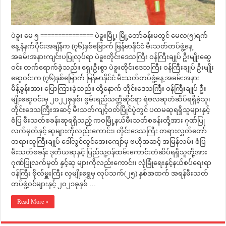
ပဲခူး မေ ၅ =============== ပဲခူးမြို့၊ မြို့တော်ခန်းမတွင် မေလ(၅)ရက်
နေ့ နံနက်ပိုင်းအချိန်က (၇၆)နှစ်မြောက် မြန်မာနိုင်ငံ မီးသတ်တပ်ဖွဲ့နေ့
အခမ်းအနားကျင်းပပြုလုပ်ရာ ပဲခူးတိုင်းဒေသကြီး ဝန်ကြီးချုပ် ဦးမျိုးဆွေ
ဝင်း တက်ရောက်ခဲ့သည်။ ရှေးဦးစွာ ပဲခူးတိုင်းဒေသကြီး ဝန်ကြီးချုပ် ဦးမျိုး
ဆွေဝင်းက (၇၆)နှစ်မြောက် မြန်မာနိုင်ငံ မီးသတ်တပ်ဖွဲ့နေ့ အခမ်းအနား
မိန့်ခွန်းအား ပြောကြားခဲ့သည်။ ထို့နောက် တိုင်းဒေသကြီး ဝန်ကြီးချုပ် ဦး
မျိုးဆွေဝင်းမှ ၂၀၂၂ခုနှစ်၊ စွမ်းရည်သတ္တိဆိုင်ရာ ရဲဗလဆုတံဆိပ်ရရှိခဲ့သူ၊
တိုင်းဒေသကြီးအဆင့် မီးသတ်ကျင့်ဝတ်ပြိုင်ပွဲတွင် ပထမဆုရရှိသူများနှင့်
စံပြ မီးသတ်စခန်းဆုရရှိသည့် ကဝမြို့နယ်မီးသတ်စခန်းတို့အား ဂုဏ်ပြု
လက်မှတ်နှင့် ဆုများကိုလည်းကောင်း၊ တိုင်းဒေသကြီး တရားလွှတ်တော်
တရားသူကြီးချုပ် ဒေါ်လွင်လွင်အေးကျော်မှ ဗဟိုအဆင့် အမြန်လမ်း စံပြ
မီးသတ်စခန်း ဒုတိယဆုနှင့် ပြည်သူ့ဝန်ထမ်းကောင်းတံဆိပ်ရရှိသူတို့အား
ဂုဏ်ပြုလက်မှတ် နှင့်ဆု များကိုလည်းကောင်း၊ လုံခြုံရေးနှင့်နယ်စပ်ရေးရာ
ဝန်ကြီး ဗိုလ်မှူးကြီး လှမျိုးရွှေမှ လုပ်သက်(၂၅) နှစ်အထက် အရန်မီးသတ်
တပ်ဖွဲ့ဝင်များနှင့် ၂၀၂၁ခုနှစ် …
Read More »