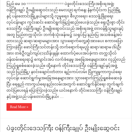
ပြည် မေ ၁၀ ================== ပဲခူးတိုင်းဒေသကြီးအစိုးရအဖွဲ့၊
ဝန်ကြီးချုပ် ဦးမျိုးဆွေဝင်းသည် မေလ(၉) ရက်နေ့၊ နံနက်ပိုင်းက ပြည်မြို့
နှင့် ပန်းတောင်းမြို့နယ်များသို့ လူမှုရေး၊ စီးပွားရေး၊ ဒေသဖွံ့ဖြိုးရေး
လုပ်ငန်းများ ကွင်းဆင်း ဆောင်ရွက်ဖြည့်ဆည်းပေးခဲ့သည်။ ရှေးဦးစွာ တိုင်း
ဒေသကြီး ဝန်ကြီးချုပ် ဦးမျိုးဆွေဝင်းသည် အစိုးရအဖွဲ့ တာဝန်ရှိသူများနှင့်
အတူ ပြည်တက္ကသိုလ်၊ ဘက်စုံသုံးခန်းမ၌ သရုပ်ပြ/နည်းပြ အသစ်ခန့်အပ်
ထားသည့် ဆရာ/ဆရာမများအား သွားရောက်တွေ့ဆုံအားပေး စကားပြော
ကြားခဲ့ပြီး ဖောင်ကြီးသင်တန်းသို့ တက်ရောက်ရမည့် ဆရာ/ဆရာမ (၆)ဦး
အား တစ်ဦလျှင်ကျပ်(၁)သိန်းနှုန်း ထောက်ပံ့ပေးအပ်ခဲ့ကာ တက္ကသိုလ်
ဝန်ထမ်းရေးရာ၌ ကျောင်းအပ် လက်ခံနေမှု အခြေအနေများအား လှည့်လည်
ကြည့်ရှုစစ်ဆေးခဲ့သည်။ ထို့နောက် တိုင်းဒေသကြီး ဝန်ကြီးချုပ်နှင့်အဖွဲ့
သည် ပြည်မြို့၊ နဝင်းချောင်းတံတား ချဉ်းကပ်လမ်း ပြိုကျမှုကာကွယ်ရေး
လုပ်ငန်း ဆောင်ရွက်မှုအခြေအနေများအား သွားရောက်ကြည့်ရှုစစ်ဆေးခဲ့
ပြီး ရေရှည် ကာကွယ်ရေးနည်းလမ်းအတွက် ဆောင်ရွက်နိုင်ရေး တွက်ချက်
တင်ပြပေးရန် ပြောကြားခဲ့သည်။ ယင်းနောက် တိုင်းဒေသကြီး ဝန်ကြီးချုပ်
နှင့်အဖွဲ့သည် ပန်းတောင်းမြို့နယ်၊ …
Read More »
ပဲခူးတိုင်းဒေသကြီး ဝန်ကြီးချုပ် ဦးမျိုးဆွေဝင်း