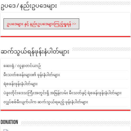
ဥပဒေ / နည်းဥပဒေများ
ဥပဒေများ နှင့် နည်းဥပဒေများကြည့်ရှုရန် >>
ဆက်သွယ်ရန်ဖုန်းနံပါတ်များ
ဆေးရုံ / လူနာတင်ယာဉ်
မီးသတ်စခန်းများ၏ ဖုန်းနံပါတ်များ
ရဲစခန်းဖုန်းနံပါတ်များ
ပဲခူးတိုင်းဒေသကြီးအတွင်းရှိ အမြန်လမ်း မီးသတ်နှင့် ရဲစခန်းဖုန်းနံပါတ်များ
လျှပ်စစ်မီးပျက်ပါက ဆက်သွယ်ရမည့် ဖုန်းနံပါတ်များ
Donation