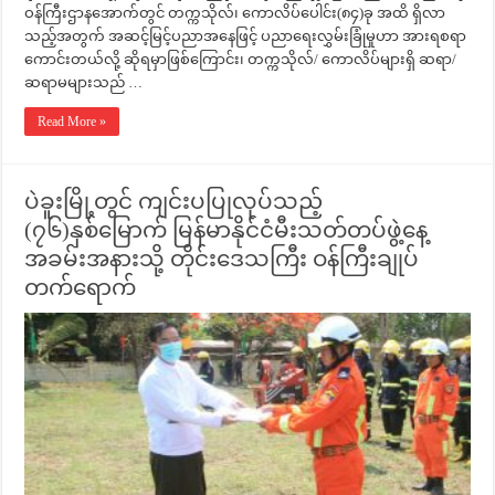
ဝန်ကြီးဌာနအောက်တွင် တက္ကသိုလ်၊ ကောလိပ်ပေါင်း(၈၄)ခု အထိ ရှိလာ
သည့်အတွက် အဆင့်မြင့်ပညာအနေဖြင့် ပညာရေးလွှမ်းခြုံမှုဟာ အားရစရာ
ကောင်းတယ်လို့ ဆိုရမှာဖြစ်ကြောင်း၊ တက္ကသိုလ်/ ကောလိပ်များရှိ ဆရာ/
ဆရာမများသည် …
Read More »
ပဲခူးမြို့တွင် ကျင်းပပြုလုပ်သည့်
(၇၆)နှစ်မြောက် မြန်မာနိုင်ငံမီးသတ်တပ်ဖွဲ့နေ့
အခမ်းအနားသို့ တိုင်းဒေသကြီး ဝန်ကြီးချုပ်
တက်ရောက်