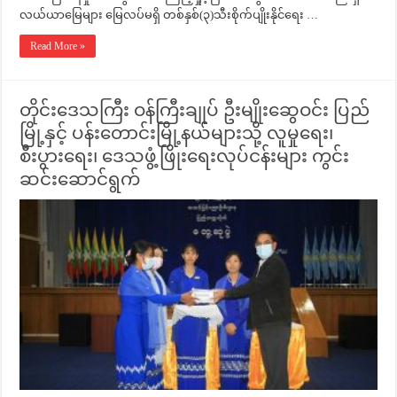
လယ်ယာမြေများ မြေလပ်မရှိ တစ်နှစ်(၃)သီးစိုက်ပျိုးနိုင်ရေး …
Read More »
တိုင်းဒေသကြီး ဝန်ကြီးချုပ် ဦးမျိုးဆွေဝင်း ပြည်
မြို့နှင့် ပန်းတောင်းမြို့နယ်များသို့ လူမှုရေး၊
စီးပွားရေး၊ ဒေသဖွံ့ဖြိုးရေးလုပ်ငန်းများ ကွင်း
ဆင်းဆောင်ရွက်