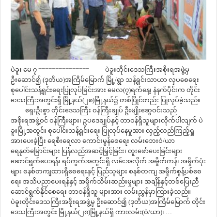
ပဲခူး မေ ၇ =============== ပဲခူးတိုင်းဒေသကြီးအစိုးရအဖွဲ့မှ
ဦးဆောင်၍ (ဒုတိယ)အကြိမ်မြောက် မြို့/ရွာ သန့်ရှင်းသာယာ လှပစေရေး
စုပေါင်းသန့်ရှင်းရေးပြုလုပ်ခြင်းအား မေလ(၇)ရက်နေ့၊ နံနက်ပိုင်းက တိုင်း
ဒေသကြီးအတွင်းရှိ မြို့နယ်(၂၈)မြို့နယ်၌ တစ်ပြိုင်တည်း ပြုလုပ်ခဲ့သည်။
ရှေးဦးစွာ တိုင်းဒေသကြီး ဝန်ကြီးချုပ် ဦးမျိုးဆွေဝင်းသည်
အစိုးရအဖွဲ့ဝင် ဝန်ကြီးများ၊ ဥပဒေချုပ်နှင့် တာဝန်ရှိသူများလိုက်ပါလျက် ပဲ
ခူးမြို့အတွင်း စုပေါင်းသန့်ရှင်းရေး ပြုလုပ်နေမှုအား လှည့်လည်ကြည့်ရှု
အားပေးခဲ့ပြီး ရေစီးရေလာ ကောင်းမွန်စေရေး လမ်းဘေးဝဲ/ယာ
ရေနုတ်မြောင်းများ ပြန်လည်အဆင့်မြှင့်ခြင်း၊ တူးဖော်ပေးခြင်းများ
ဆောင်ရွက်ပေးရန်၊ ရပ်ကွက်အတွင်းရှိ လမ်းအလိုက် အမှိုက်ကန်၊ အမှိုက်ပုံး
များ စနစ်တကျထားရှိစေရေးနှင့် ပြည်သူများ စနစ်တကျ အမှိုက်စွန့်ပစ်စေ
ရေး အသိပညာပေးရန်နှင့် အမှိုက်သိမ်းဆည်းမှုများ အချိန်နှင့်တစ်ပြေးညီ
ဆောင်ရွက်နိုင်စေရေး တာဝန်ရှိသူ များအား လမ်းညွှန်မှာကြားခဲ့သည်။
ပဲခူးတိုင်းဒေသကြီးအစိုးရအဖွဲ့မှ ဦးဆောင်၍ (ဒုတိယ)အကြိမ်မြောက် တိုင်း
ဒေသကြီးအတွင်း မြို့နယ်(၂၈)မြို့နယ်ရှိ ကားလမ်း(ဝဲ/ယာ)၊ …