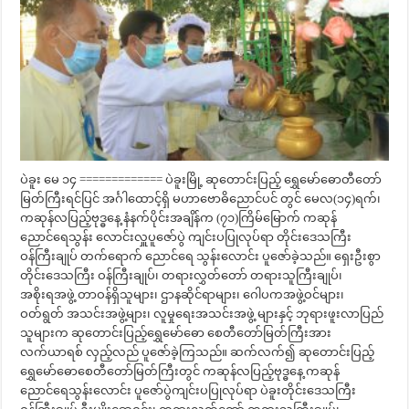
ပဲခူး မေ ၁၄ ============= ပဲခူးမြို့ ဆုတောင်းပြည့် ရွှေမော်ဓောတီတော်
မြတ်ကြီးရင်ပြင် အင်္ဂါ‌ထောင့်ရှိ မဟာဗောဓိညောင်ပင် တွင် မေလ(၁၄)ရက်၊
ကဆုန်လပြည့်ဗုဒ္ဓနေ့ နံနက်ပိုင်းအချိန်က (၇၁)ကြိမ်မြောက် ကဆုန်
ညောင်ရေသွန်း လောင်းလှူပူဇော်ပွဲ ကျင်းပပြုလုပ်ရာ တိုင်းဒေသကြီး
ဝန်ကြီးချုပ် တက်ရောက် ညောင်ရေ သွန်းလောင်း ပူဇော်ခဲ့သည်။ ရှေးဦးစွာ
တိုင်းဒေသကြီး ဝန်ကြီးချုပ်၊ တရားလွှတ်တော် တရားသူကြီးချုပ်၊
အစိုးရအဖွဲ့ တာဝန်ရှိသူများ၊ ဌာနဆိုင်ရာများ၊ ဂေါပကအဖွဲ့ဝင်များ၊
ဝတ်ရွတ် အသင်းအဖွဲ့များ၊ လူမှုရေးအသင်းအဖွဲ့ များနှင့် ဘုရားဖူးလာပြည်
သူများက ဆုတောင်းပြည့်ရွှေမော်ဓော စေတီတော်မြတ်ကြီးအား
လက်ယာရစ် လှည့်လည် ပူဇော်ခဲ့ကြသည်။ ဆက်လက်၍ ဆုတောင်းပြည့်
ရွှေမော်ဓောစေတီတော်မြတ်ကြီးတွင် ကဆုန်လပြည့်ဗုဒ္ဓနေ့ ကဆုန်
ညောင်ရေသွန်းလောင်း ပူဇော်ပွဲကျင်းပပြုလုပ်ရာ ပဲခူးတိုင်းဒေသကြီး