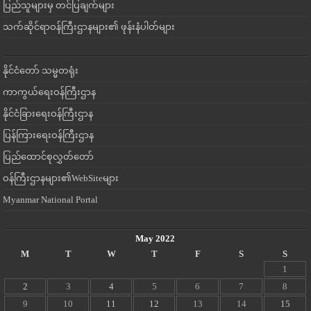
ပြည်သူများမှ တင်ပြချက်များ
သက်ဆိုင်ရာဝန်ကြီးဌာနများ၏ ဖုန်းနံပါတ်များ
နိုင်ငံတော် သမ္မတရုံး
ကာကွယ်ရေးဝန်ကြီးဌာန
နိုင်ငံခြားရေးဝန်ကြီးဌာန
ပြန်ကြားရေးဝန်ကြီးဌာန
ပြည်ထောင်စုလွှတ်တော်
ဝန်ကြီးဌာနများ၏WebSiteများ
Myanmar National Portal
May 2022
M
T
W
T
F
S
S
1
2
3
4
5
6
7
8
9
10
11
12
13
14
15