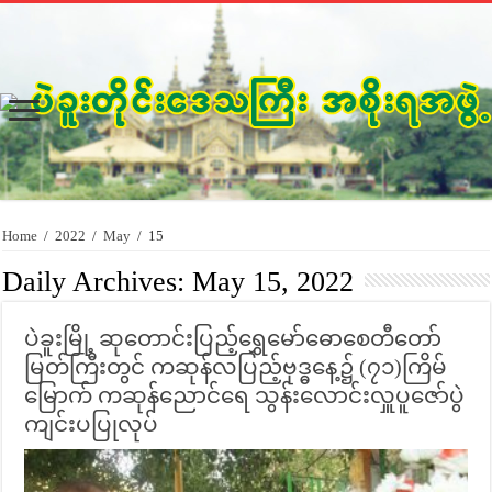
Home
/
2022
/
May
/
15
Daily Archives:
May 15, 2022
ပဲခူးမြို့ ဆုတောင်းပြည့်ရွှေမော်ဓောစေတီတော်
မြတ်ကြီးတွင် ကဆုန်လပြည့်ဗုဒ္ဓနေ့၌ (၇၁)ကြိမ်
မြောက် ကဆုန်ညောင်ရေ သွန်းလောင်းလှူပူဇော်ပွဲ
ကျင်းပပြုလုပ်