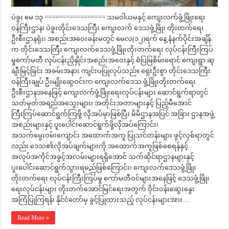
ပဲခူး မေ ၁၃ ================= သမဝါယမနှင့် ကျေးလက်ဖွံ့ဖြိုးရေး
ဝန်ကြီးဌာန၊ ပဲခူးတိုင်း‌ဒေသကြီး ကျေးလက် ဒေသဖွံ့ဖြိုး တိုးတက်ရေး
ဦးစီးဌာနရုံး၊ အစည်းအဝေးခန်းမတွင် မေလ(၁၂)ရက် နေ့ နံနက်ပိုင်းအချိန်
က တိုင်းဒေသကြီး ကျေးလက်ဒေသဖွံ့ဖြိုးတိုးတက်ရေး လုပ်ငန်းကြီးကြပ်
မှုကော်မတီ လုပ်ငန်းညှိနှိုင်းအစည်းအဝေးနှင့် စံပြမြစိမ်းရောင် ကျေးရွာ ဆု
ချီးမြင့်ခြင်း အခမ်းအနား ကျင်းပပြုလုပ်သည်။ ရှေးဦးစွာ တိုင်းဒေသကြီး
ဝန်ကြီးချုပ် ဦးမျိုးဆွေဝင်းက ကျေးလက်ဒေသ ဖွံ့ဖြိုးတိုးတက်ရေး
ဦးစီးဌာနအနေဖြင့် ကျေးလက်ဖွံ့ဖြိုးရေးလုပ်ငန်းများ ဆောင်ရွက်ရာတွင်
သတ်မှတ်အရည်အသွေးများ၊ အတိုင်းအတာများနှင့် ပြည့်မီအောင်
ကြီးကြပ်ဆောင်ရွက်ကြဖို့ လိုအပ်မှာဖြစ်ပြီး မိမိဌာနအပြင် အခြား ဌာနအဖွဲ့
အစည်းများနှင့် ပူးပေါင်းဆောင်ရွက်ဖို့လိုအပ်ကြောင်း၊
အသက်မွေးဝမ်းကျောင်း အထောက်အကူ ပြုသင်တန်းများ ဖွင့်လှစ်ရာတွင်
လည်း ဒေသ၏လိုအပ်ချက်များကို အထောက်အကူဖြစ်စေရန်နှင့်
အလုပ်အကိုင်အခွင့်အလမ်းများရရှိအောင် သက်ဆိုင်ရာဌာနများနှင့်
ပူးပေါင်းဆောင်ရွက်သွားရမည်ဖြစ်ကြောင်း၊ ကျေးလက်ဒေသဖွံ့ဖြိုး
တိုးတက်ရေး လုပ်ငန်းကြီးကြပ်မှု ကော်မတီဝင်များအနေဖြင့် ဒေသဖွံ့ဖြိုး
ရေးလုပ်ငန်းများ တိုးတက်အောင်မြင်ရေးအတွက် ဝိုင်းဝန်းဆွေးနွေး
အကြံပြုကြရန်၊ နိုင်ငံတော်မှ ခွင့်ပြုထားသည့် လုပ်ငန်းများအား …
Read More »