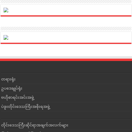
တရားရုံး
ဥပဒေချုပ်ရုံး
ဗဟိုစာရင်းအင်းအဖွဲ့
ပဲခူးတိုင်းဒေသကြီးအစိုးရအဖွဲ့
တိုင်းဒေသကြီးဆိုင်ရာအချက်အလက်များ