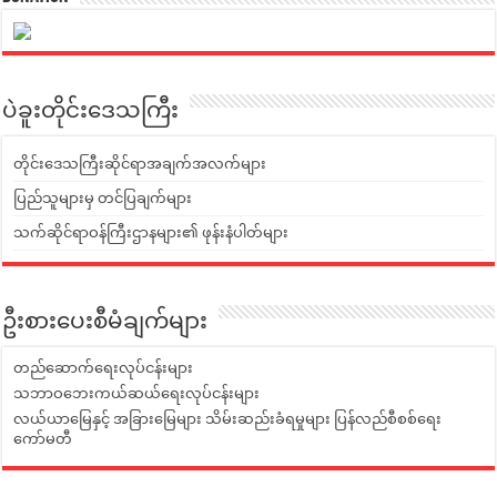
ပဲခူးတိုင်းဒေသကြီး
တိုင်းဒေသကြီးဆိုင်ရာအချက်အလက်များ
ပြည်သူများမှ တင်ပြချက်များ
သက်ဆိုင်ရာဝန်ကြီးဌာနများ၏ ဖုန်းနံပါတ်များ
ဦးစားပေးစီမံချက်များ
တည်ဆောက်ရေးလုပ်ငန်းများ
သဘာဝဘေးကယ်ဆယ်ရေးလုပ်ငန်းများ
လယ်ယာမြေနှင့် အခြားမြေများ သိမ်းဆည်းခံရမှုများ ပြန်လည်စီစစ်ရေး
ကော်မတီ