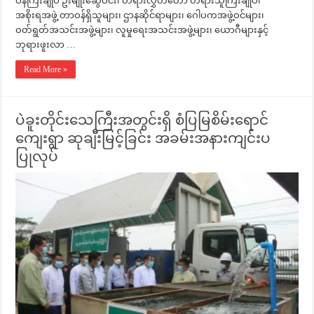
ဝန်ကြီးချုပ် ဦးမျိုးဆွေဝင်း၊ တရားလွှတ်တော် တရားသူကြီးချုပ်၊
အစိုးရအဖွဲ့ တာဝန်ရှိသူများ၊ ဌာနဆိုင်ရာများ၊ ဂေါပကအဖွဲ့ဝင်များ၊
ဝတ်ရွတ်အသင်းအဖွဲ့များ၊ လူမှုရေးအသင်းအဖွဲ့များ၊ ယောဂီများနှင့်
ဘုရားဖူးလာ …
Read More »
ပဲခူးတိုင်းသေကြီးအတွင်းရှိ စံပြမြစိမ်းရောင်
ကျေးရွာ ဆုချီးမြင့်ခြင်း အခမ်းအနားကျင်းပ
ပြုလုပ်