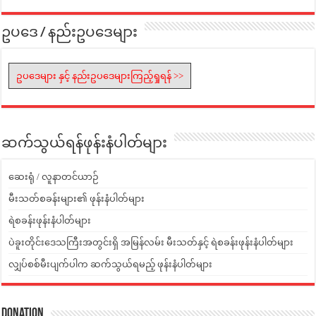
ဥပဒေ / နည်းဥပဒေများ
ဥပဒေများ နှင့် နည်းဥပဒေများကြည့်ရှုရန် >>
ဆက်သွယ်ရန်ဖုန်းနံပါတ်များ
ဆေးရုံ / လူနာတင်ယာဉ်
မီးသတ်စခန်းများ၏ ဖုန်းနံပါတ်များ
ရဲစခန်းဖုန်းနံပါတ်များ
ပဲခူးတိုင်းဒေသကြီးအတွင်းရှိ အမြန်လမ်း မီးသတ်နှင့် ရဲစခန်းဖုန်းနံပါတ်များ
လျှပ်စစ်မီးပျက်ပါက ဆက်သွယ်ရမည့် ဖုန်းနံပါတ်များ
Donation