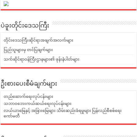
ပဲခူးတိုင်းဒေသကြီး
တိုင်းဒေသကြီးဆိုင်ရာအချက်အလက်များ
ပြည်သူများမှ တင်ပြချက်များ
သက်ဆိုင်ရာဝန်ကြီးဌာနများ၏ ဖုန်းနံပါတ်များ
ဦးစားပေးစီမံချက်များ
တည်ဆောက်ရေးလုပ်ငန်းများ
သဘာဝဘေးကယ်ဆယ်ရေးလုပ်ငန်းများ
လယ်ယာမြေနှင့် အခြားမြေများ သိမ်းဆည်းခံရမှုများ ပြန်လည်စီစစ်ရေး
ကော်မတီ