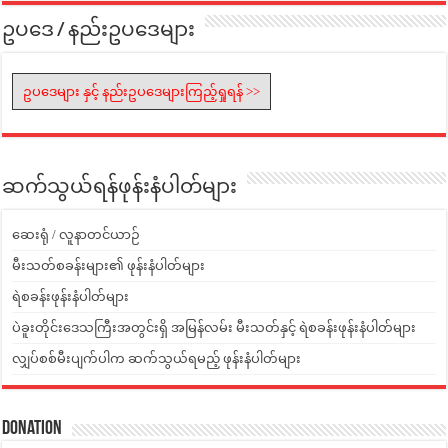
ဥပဒေ / နည်းဥပဒေများ
ဥပဒေများ နှင့် နည်းဥပဒေများကြည့်ရှုရန် >>
ဆက်သွယ်ရန်ဖုန်းနံပါတ်များ
ဆေးရုံ / လူနာတင်ယာဉ်
မီးသတ်စခန်းများ၏ ဖုန်းနံပါတ်များ
ရဲစခန်းဖုန်းနံပါတ်များ
ပဲခူးတိုင်းဒေသကြီးအတွင်းရှိ အမြန်လမ်း မီးသတ်နှင့် ရဲစခန်းဖုန်းနံပါတ်များ
လျှပ်စစ်မီးပျက်ပါက ဆက်သွယ်ရမည့် ဖုန်းနံပါတ်များ
Donation