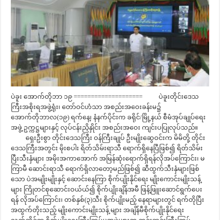
ပဲခူး အောက်တိုဘာ ၁၉ ==================== ပဲခူးတိုင်းဒေသ
ကြီးအစိုးရအဖွဲ့ရုံး၊ တော်ဝင်ဟံသာ အစည်းအဝေးခန်းမ၌
အောက်တိုဘာလ(၁၉) ရက်နေ့၊ နံနက်ပိုင်းက ခရိုင်/မြို့နယ် စီမံအုပ်ချုပ်ရေး
အဖွဲ့ ဥက္ကဋ္ဌများနှင့် လုပ်ငန်းညှိနှိုင်း အစည်းအဝေး ကျင်းပပြုလုပ်သည်။
ရှေးဦးစွာ တိုင်းဒေသကြီး ဝန်ကြီးချုပ် ဦးမျိုးဆွေဝင်းက မိမိတို့ တိုင်း
ဒေသကြီးအတွင်း မိုးစပါး ရိတ်သိမ်းရာသီ ရောက်ရှိနေပြီဖြစ်၍ ရိတ်သိမ်း
ပြီးသီးနှံများ အမိုးအကာအောက် အမြန်ဆုံးရောက်ရှိရန်လိုအပ်ကြောင်း၊ မ
ကြာမီ ဆောင်းရာသီ ရောက်ရှိလာတော့မည်ဖြစ်၍ ဆီထွက်သီးနှံများဖြစ်
သော ပဲအမျိုးမျိုးနှင့် ဆောင်းနေကြာ စိုက်ပျိုးနိုင်ရေး မျိုးကောင်းမျိုးသန့်
များ ကြိုတင်စုဆောင်းဝယ်ယ်၍ စိုက်ပျိုးချိန်အမီ ဖြန့်ဖြူးဆောင်ရွက်ပေး
ရန် လိုအပ်ကြောင်း၊ တစ်နှစ်(၃)သီး စိုက်ပျိုးမည့် နေရာများတွင် ရက်တိုပြီး
အထွက်တိုးသည့် မျိုးကောင်းမျိုးသန့် များ အချိန်မီစိုက်ပျိုးနိုင်ရေး