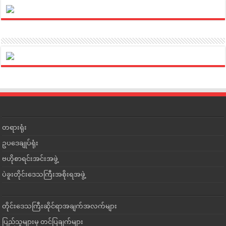
တရားရုံး
ဥပဒေချုပ်ရုံး
ဗဟိုစာရင်းအင်းအဖွဲ့
ပဲခူးတိုင်းဒေသကြီးအစိုးရအဖွဲ့
တိုင်းဒေသကြီးဆိုင်ရာအချက်အလက်များ
ပြည်သူများမှ တင်ပြချက်များ