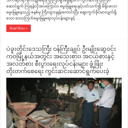
သက်ဆိုင်ရာ စိုက်ပျိုးရေးကြီးကြပ်မှုအဖွဲ့များက ကွင်းဆင်းကြီးကြပ်
ဆောင်ရွက် ကြရန်လိုအပ်ကြောင်း၊ မွေးမြူရေးနှင့်ပတ်သက်၍ မိရိုးဖလာ
မွေးမြူနေသည့် စနစ်မှ ကြီးထွားနှုန်းကောင်းပြီး ဈေးကွက်ခိုင်မာလျက်ရှိ
သော ဒေသကြက်မွေးမြူရေးလုပ်ငန်းများနှင့် …
Read More »
ပဲခူးတိုင်းဒေသကြီး ဝန်ကြီးချုပ် ဦးမျိုးဆွေဝင်း
ကဝမြို့နယ်အတွင်း အသေးစား၊ အငယ်စားနှင့်
အလတ်စား စီးပွားရေးလုပ်ငန်းများ ဖွံ့ဖြိုး
တိုးတက်စေရေး ကွင်းဆင်းဆောင်ရွက်ပေးခဲ့