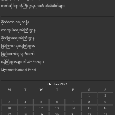
သက်ဆိုင်ရာဝန်ကြီးဌာနများ၏ ဖုန်းနံပါတ်များ
နိုင်ငံတော် သမ္မတရုံး
ကာကွယ်ရေးဝန်ကြီးဌာန
နိုင်ငံခြားရေးဝန်ကြီးဌာန
ပြန်ကြားရေးဝန်ကြီးဌာန
ပြည်ထောင်စုလွှတ်တော်
ဝန်ကြီးဌာနများ၏WebSiteများ
Myanmar National Portal
October 2022
M
T
W
T
F
S
S
1
2
3
4
5
6
7
8
9
10
11
12
13
14
15
16
17
18
19
20
21
22
23