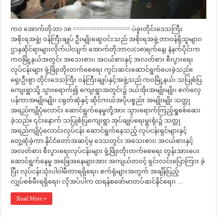
ကဝ အောက်တိုဘာ ၁၈ ================= ပဲခူးတိုင်းဒေသကြီး
အစိုးရအဖွဲ့၊ ဝန်ကြီးချုပ် ဦးမျိုးဆွေဝင်းသည် အစိုးရအဖွဲ့ တာဝန်ရှိသူများ၊
ဌာနဆိုင်ရာများလိုက်ပါလျက် အောက်တိုဘာလ(၁၈)ရက်နေ့၊ နံနက်ပိုင်းက
ကဝမြို့နယ်အတွင်း အသေးစား၊ အငယ်စားနှင့် အလတ်စား စီးပွားရေး
လုပ်ငန်းများ ဖွံ့ဖြိုးတိုးတက်စေရေး ကွင်းဆင်းဆောင်ရွက်ပေးခဲ့သည်။
ရှေးဦးစွာ တိုင်းဒေသကြီး ဝန်ကြီးချုပ်နှင့်အဖွဲ့သည် ကဝမြို့နယ်၊ သပြုစံပြ
ကျေးရွာသို့ သွားရောက်၍ ကျေးရွာအတွင်း၌ ဒယ်အိုးအမျိုးမျိုး၊ စက်လှေ
ပန်ကာအမျိုးမျိုး၊ ငရုတ်ဆုံနှင့် ဆိုင်ကယ်အပိုပစ္စည်း အမျိုးမျိုး သတ္တု
အရည်ကျိုပုံလောင်း ဆောင်ရွက်နေမှုတို့အား သွားရောက်ကြည့်ရှုစစ်ဆေး
ခဲ့သည်။ ၎င်းနောက် သပြုစံပြကျေးရွာ အုပ်ချုပ်ရေးမှူးရုံး၌ သတ္တု
အရည်ကျိုပုံလောင်းလုပ်ငန်း ဆောင်ရွက်နေသည့် လုပ်ငန်းရှင်များနှင့်
တွေ့ဆုံခဲ့ကာ နိုင်ငံတော်အဆင့်မှ ဒေသတွင်း အသေးစား၊ အငယ်စားနှင့်
အလတ်စား စီးပွားရေးလုပ်ငန်းများ ဖွံ့ဖြိုးတိုးတက်စေရေး တွန်းအားပေး
ဆောင်ရွက်နေမှု အခြေအနေများအား အကျယ်တဝင့် ရှင်းလင်းပြောကြား ခဲ့
ပြီး လုပ်ငန်းသုံးပါဝါမီတာရရှိရေး၊ စက်ရုံများအတွက် အချိန်ပြည့်
လျှပ်စစ်မီးရရှိရေး၊ လိုအပ်ပါက ထရန်စဖော်မာတပ်ဆင်နိုင်ရေး၊ …
Read More »