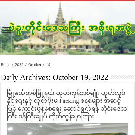
Home
/
2022
/
October
/
19
Daily Archives:
October 19, 2022
မြို့နယ်တစ်မြို့နယ် ထုတ်ကုန်တစ်မျိုး ထုတ်လုပ်
နိုင်ရေးနှင့် ထုတ်ပိုးမှု Packing စနစ်များ အဆင့်
မြင့် ကောင်းမွန်စေရေး ဆောင်ရွက်ရန် တိုင်းဒေသ
ကြီး ဝန်ကြီးချုပ် တိုက်တွန်းမှာကြား