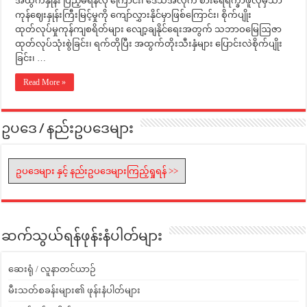
အထွက်နှုန်း ပြည့်မီရန်လို ကြောင်း၊ ဒေသအလိုက် စားရေရိက္ခာဖူလုံမှသာ
ကုန်ဈေးနှုန်းကြီးမြင့်မှုကို ကျော်လွှားနိုင်မှာဖြစ်ကြောင်း၊ စိုက်ပျိုး
ထုတ်လုပ်မှုကုန်ကျစရိတ်များ လျော့ချနိုင်ရေးအတွက် သဘာဝမြေဩဇာ
ထုတ်လုပ်သုံးစွဲခြင်း၊ ရက်တိုပြီး အထွက်တိုးသီးနှံများ ပြောင်းလဲစိုက်ပျိုး
ခြင်း၊ …
Read More »
ဥပဒေ / နည်းဥပဒေများ
ဥပဒေများ နှင့် နည်းဥပဒေများကြည့်ရှုရန် >>
ဆက်သွယ်ရန်ဖုန်းနံပါတ်များ
ဆေးရုံ / လူနာတင်ယာဉ်
မီးသတ်စခန်းများ၏ ဖုန်းနံပါတ်များ