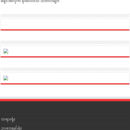
ခရိုင်အလိုက် မိုးလေဝသ သတင်းများ
တရားရုံး
ဥပဒေချုပ်ရုံး