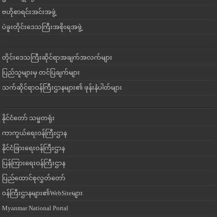
ဗဟိုစာရင်းအင်းအဖွဲ့
ပဲခူးတိုင်းဒေသကြီးအစိုးရအဖွဲ့
တိုင်းဒေသကြီးဆိုင်ရာအချက်အလက်များ
ပြည်သူများမှ တင်ပြချက်များ
သက်ဆိုင်ရာဝန်ကြီးဌာနများ၏ ဖုန်းနံပါတ်များ
နိုင်ငံတော် သမ္မတရုံး
ကာကွယ်ရေးဝန်ကြီးဌာန
နိုင်ငံခြားရေးဝန်ကြီးဌာန
ပြန်ကြားရေးဝန်ကြီးဌာန
ပြည်ထောင်စုလွှတ်တော်
ဝန်ကြီးဌာနများ၏WebSiteများ
Myanmar National Portal