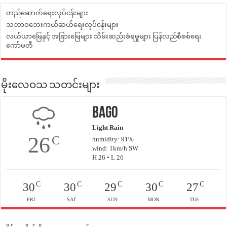
တည်ဆောက်ရေးလုပ်ငန်းများ
သဘာဝဘေးကယ်ဆယ်ရေးလုပ်ငန်းများ
လယ်ယာမြေနှင့် အခြားမြေများ သိမ်းဆည်းခံရမှုများ ပြန်လည်စီစစ်ရေး
ကော်မတီ
မိုးလေဝသ သတင်းများ
Bago
Light Rain
26
C
humidity: 91%
wind: 1km/h SW
H 26 • L 26
C
C
C
C
C
30
30
29
30
27
FRI
SAT
SUN
MON
TUE