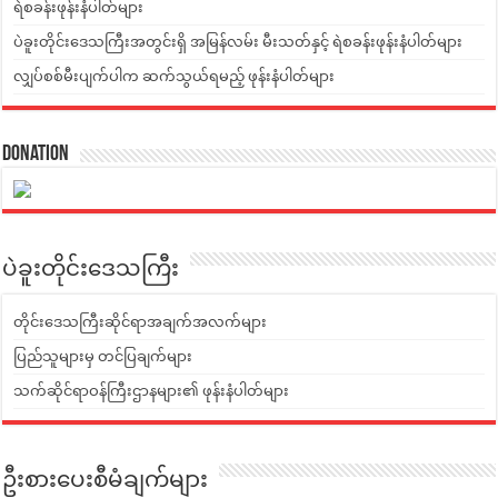
ရဲစခန်းဖုန်းနံပါတ်များ
ပဲခူးတိုင်းဒေသကြီးအတွင်းရှိ အမြန်လမ်း မီးသတ်နှင့် ရဲစခန်းဖုန်းနံပါတ်များ
လျှပ်စစ်မီးပျက်ပါက ဆက်သွယ်ရမည့် ဖုန်းနံပါတ်များ
Donation
ပဲခူးတိုင်းဒေသကြီး
တိုင်းဒေသကြီးဆိုင်ရာအချက်အလက်များ
ပြည်သူများမှ တင်ပြချက်များ
သက်ဆိုင်ရာဝန်ကြီးဌာနများ၏ ဖုန်းနံပါတ်များ
ဦးစားပေးစီမံချက်များ