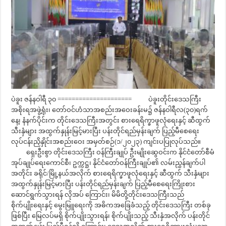
ပဲခူး ဇန်နဝါရီ ၃၀ ===================== ပဲခူးတိုင်းဒေသကြီး
အစိုးရအဖွဲ့ရုံး၊ တော်ဝင်ဟံသာအစည်းအဝေးခန်းမ၌ ဇန်နဝါရီလ(၃၀)ရက်
နေ့၊ နံနက်ပိုင်းက တိုင်းဒေသကြီးအတွင်း စားရေရိက္ခာဖူလုံရေးနှင့် ဆီထွက်
သီးနှံများ အထွက်နှုန်းမြင့်မားပြီး ပန်းတိုင်ရည်မှန်းချက် ပြည့်မီစေရေး
လုပ်ငန်းညှိနှိုင်းအစည်းဝေး အမှတ်စဉ်(၁/၂၀၂၃) ကျင်းပပြုလုပ်သည်။
ရှေးဦးစွာ တိုင်းဒေသကြီး ဝန်ကြီးချုပ် ဦးမျိုးဆွေဝင်းက နိုင်ငံတော်စီမံ
အုပ်ချုပ်ရေးကောင်စီ၊ ဥက္ကဋ္ဌ၊ နိုင်ငံတော်ဝန်ကြီးချုပ်၏ လမ်းညွှန်ချက်ပါ
အတိုင်း ခရိုင်/မြို့နယ်အလိုက် စားရေရိက္ခာဖူလုံရေးနှင့် ဆီထွက် သီးနှံများ
အထွက်နှုန်းမြင့်မားပြီး ပန်းတိုင်ရည်မှန်းချက် ပြည့်မီစေရေးကြိုးစား
ဆောင်ရွက်သွားရန် လိုအပ် ကြောင်း၊ မိမိတို့တိုင်းဒေသကြီးသည်
စိုက်ပျိုးရေးနှင့် မွေးမြူရေးကို အဓိကအခြေခံသည့် တိုင်းဒေသကြီး တစ်ခု
ဖြစ်ပြီး မြေလပ်မရှိ စိုက်ပျိုးသွားရန်၊ စိုက်ပျိုးသည့် သီးနှံအလိုက် ပန်းတိုင်