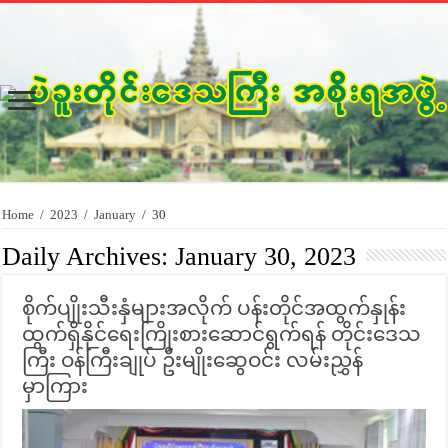
Home
/
2023
/
January
/
30
Daily Archives:
January 30, 2023
စိုက်ပျိုးသီးနှံများအလိုက် ပန်းတိုင်အထွက်နှုန်း
ထွက်ရှိနိုင်ရေးကြိုးစားဆောင်ရွက်ရန် တိုင်းဒေသ
ကြီး ဝန်ကြီးချုပ် ဦးမျိုးဆွေဝင်း လမ်းညွှန်
မှာကြား