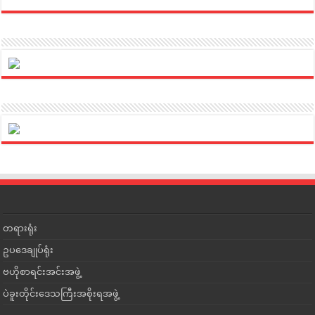
တရားရုံး
ဥပဒေချုပ်ရုံး
ဗဟိုစာရင်းအင်းအဖွဲ့
ပဲခူးတိုင်းဒေသကြီးအစိုးရအဖွဲ့