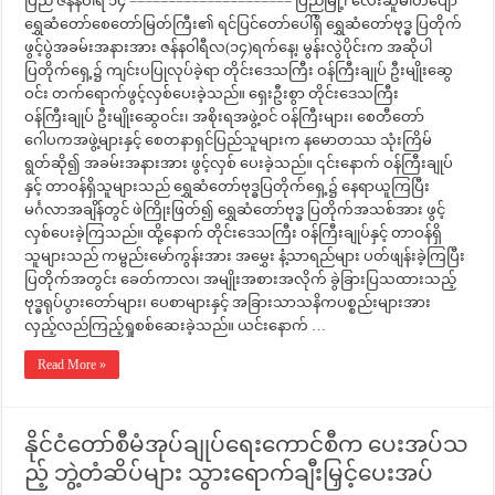
ပြည် ဇန်နဝါရီ ၁၄ ===================== ပြည်မြို့၊ လေးဆူဓါတ်ပျော်
ရွှေဆံတော်စေတော်မြတ်ကြီး၏ ရင်ပြင်တော်ပေါ်ရှိ ရွှေဆံတော်ဗုဒ္ဓ ပြတိုက်
ဖွင့်ပွဲအခမ်းအနားအား ဇန်နဝါရီလ(၁၄)ရက်နေ့၊ မွန်းလွဲပိုင်းက အဆိုပါ
ပြတိုက်ရှေ့၌ ကျင်းပပြုလုပ်ခဲ့ရာ တိုင်းဒေသကြီး ဝန်ကြီးချုပ် ဦးမျိုးဆွေ
ဝင်း တက်ရောက်ဖွင့်လှစ်ပေးခဲ့သည်။ ရှေးဦးစွာ တိုင်းဒေသကြီး
ဝန်ကြီးချုပ် ဦးမျိုးဆွေဝင်း၊ အစိုးရအဖွဲ့ဝင် ဝန်ကြီးများ၊ စေတီတော်
ဂေါပကအဖွဲ့များနှင့် စေတနာရှင်ပြည်သူများက နမောတဿ သုံးကြိမ်
ရွတ်ဆို၍ အခမ်းအနားအား ဖွင့်လှစ် ပေးခဲ့သည်။ ၎င်းနောက် ဝန်ကြီးချုပ်
နှင့် တာဝန်ရှိသူများသည် ရွှေဆံတော်ဗုဒ္ဓပြတိုက်ရှေ့၌ နေရာယူကြပြီး
မင်္ဂလာအချိန်တွင် ဖဲကြိုးဖြတ်၍ ရွှေဆံတော်ဗုဒ္ဓ ပြတိုက်အသစ်အား ဖွင့်
လှစ်ပေးခဲ့ကြသည်။ ထို့နောက် တိုင်းဒေသကြီး ဝန်ကြီးချုပ်နှင့် တာဝန်ရှိ
သူများသည် ကမ္ဗည်းမော်ကွန်းအား အမွှေး နံ့သာရည်များ ပတ်ဖျန်းခဲ့ကြပြီး
ပြတိုက်အတွင်း ခေတ်ကာလ၊ အမျိုးအစားအလိုက် ခွဲခြားပြသထားသည့်
ဗုဒ္ဓရုပ်ပွားတော်များ၊ ပေစာများနှင့် အခြားသာသနိကပစ္စည်းများအား
လှည့်လည်ကြည့်ရှုစစ်ဆေးခဲ့သည်။ ယင်းနောက် …
Read More »
နိုင်ငံတော်စီမံအုပ်ချုပ်ရေးကောင်စီက ပေးအပ်သ
ည့် ဘွဲ့တံဆိပ်များ သွားရောက်ချီးမြှင့်ပေးအပ်