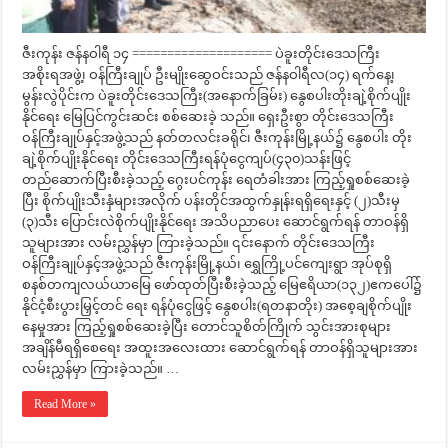
ဇီးကုန်း ဇန်နဝါရီ ၁၄ ==================== ပဲခူးတိုင်းဒေသကြီး
အစိုးရအဖွဲ့၊ ဝန်ကြီးချုပ် ဦးမျိုးဆွေဝင်းသည် ဇန်နဝါရီလ(၁၄) ရက်နေ့၊
မွန်းလွဲပိုင်းက ပဲခူးတိုင်းဒေသကြီး(အနောက်ခြမ်း) နွေစပါးတိုးချဲ့စိုက်ပျိုး
နိုင်ရေး မြေပြင်ကွင်းဆင်း စစ်ဆေးခဲ့ သည်။ ရှေးဦးစွာ တိုင်းဒေသကြီး
ဝန်ကြီးချုပ်နှင့်အဖွဲ့သည် နတ်တလင်းခရိုင်၊ ဇီးကုန်းမြို့နယ်၌ နွေစပါး တိုး
ချဲ့စိုက်ပျိုးနိုင်ရေး တိုင်းဒေသကြီးရန်ပုံငွေကျပ်(၄၃၀)သန်းဖြင့်
တည်ဆောက်ပြီးစီးခဲ့သည့် ဂွေးပင်ကုန်း ရေတံခါးအား ကြည့်ရှုစစ်ဆေးခဲ့
ပြီး စိုက်ပျိုးသီးနှံများအလိုက် ပန်းတိုင်အထွက်နှုန်းရရှိရေးနှင့် (၂)သီးမှ
(၃)သီး ပြောင်းလဲစိုက်ပျိုးနိုင်ရေး အသိပညာပေး ဆောင်ရွက်ရန် တာဝန်ရှိ
သူများအား လမ်းညွှန်မှာ ကြားခဲ့သည်။ ၎င်းနောက် တိုင်းဒေသကြီး
ဝန်ကြီးချုပ်နှင့်အဖွဲ့သည် ဇီးကုန်းမြို့နယ်၊ ရွှေကြို့ပင်ကျေးရွာ အုပ်စုရှိ
စနစ်တကျလယ်ယာမြေ ဖော်ထုတ်ပြီးစီးခဲ့သည့် မြေဧရိယာ(၁၃၂)ဧကပေါ်၌
နိုင်ငံ့စီးပွားမြှင့်တင် ရေး ရန်ပုံငွေဖြင့် နွေစပါး(ရတနာတိုး) အစေ့ချစိုက်ပျိုး
နေမှုအား ကြည့်ရှုစစ်ဆေးခဲ့ပြီး တောင်သူစိတ်ကြိုက် သွင်းအားစုများ
အချိန်မီရရှိစေရေး အထူးအလေးထား ဆောင်ရွက်ရန် တာဝန်ရှိသူများအား
လမ်းညွှန်မှာ ကြားခဲ့သည်။ …
Read More »