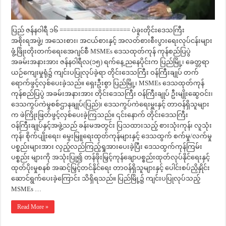
ပြည် ဇန်နဝါရီ ၁၆ ==================== ပဲခူးတိုင်းဒေသကြီး
အစိုးရအဖွဲ့၊ အသေးစား၊ အငယ်စားနှင့် အလတ်စားစီးပွားရေးလုပ်ငန်းများ
ဖွံ့ဖြိုးတိုးတက်ရေးအေဂျင်စီ MSMEs ဒေသထုတ်ကုန် ကုန်စည်ပြပွဲ
အခမ်းအနားအား ဇန်နဝါရီလ(၁၅) ရက်နေ့ ညနေပိုင်းက ပြည်မြို့၊ ခေတ္တရာ
ယဉ်ကျေးမှုရုံ၌ ကျင်းပပြုလုပ်ခဲ့ရာ တိုင်းဒေသကြီး ဝန်ကြီးချုပ် တက်
ရောက်ဖွင့်လှစ်ပေးခဲ့သည်။ ရှေးဦးစွာ ပြည်မြို့၊ MSMEs ဒေသထုတ်ကုန်
ကုန်စည်ပြပွဲ အခမ်းအနားအား တိုင်းဒေသကြီး ဝန်ကြီးချုပ် ဦးမျိုးဆွေဝင်း၊
ဒေသကွပ်ကဲမှုစစ်ဌာနချုပ်(ပြည်)၊ ဒေသကွပ်ကဲရေးမှူးနှင့် တာဝန်ရှိသူများ
က ဖဲကြိုးဖြတ်ဖွင့်လှစ်ပေးခဲ့ကြသည်။ ၎င်းနောက် တိုင်းဒေသကြီး
ဝန်ကြီးချုပ်နှင့်အဖွဲ့သည် ခန်းမအတွင်း ပြသထားသည့် စားသုံးကုန်၊ လူသုံး
ကုန်၊ စိုက်ပျိုးရေး၊ မွေးမြူရေးထုတ်ကုန်များနှင့် ဒေသထွက် စက်မှု/လက်မှု
ပစ္စည်းများအား လှည့်လည်ကြည့်ရှုအားပေးခဲ့ပြီး ဒေသထွက်ကုန်ကြမ်း
ပစ္စည်း များကို အသုံးပြု၍ တန်ဖိုးမြှင့်ကုန်ချောပစ္စည်းထုတ်လုပ်နိုင်ရေးနှင့်
ထုတ်ပိုးမှုစနစ် အဆင့်မြှင့်တင်နိုင်ရေး တာဝန်ရှိသူများနှင့် ပေါင်းစပ်ညှိနှိုင်း
ဆောင်ရွက်ပေးခဲ့ကြောင်း သိရှိရသည်။ ပြည်မြို့၌ ကျင်းပပြုလုပ်သည့်
MSMEs …
Read More »