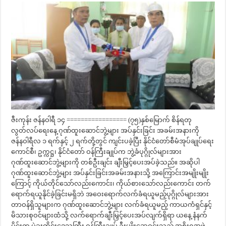
ဇီးကုန်း ဇန်နဝါရီ ၁၄ ================= (၇၅)နှစ်မြောက် စိန်ရတု
လွတ်လပ်ရေးနေ့ ဂုဏ်ထူးဆောင်ဘွဲ့များ အပ်နှင်းခြင်း အခမ်းအနားကို
ဇန်နဝါရီလ ၁ ရက်နှင့် ၂ ရက်တို့တွင် ကျင်းပခဲ့ပြီး နိုင်ငံတော်စီမံအုပ်ချုပ်ရေး
ကောင်စီ၊ ဥက္ကဋ္ဌ၊ နိုင်ငံတော် ဝန်ကြီးချုပ်က ဘွဲ့ခံပုဂ္ဂိုလ်များအား
ဂုဏ်ထူးဆောင်ဘွဲ့များကို တစ်ဦးချင်း ချီးမြှင့်ပေးအပ်ခဲ့သည်။ အဆိုပါ
ဂုဏ်ထူးဆောင်ဘွဲ့များ အပ်နှင်းခြင်းအခမ်းအနားသို့ အကြောင်းအမျိုးမျိုး
ကြောင့် ကိုယ်တိုင်သော်လည်းကောင်း၊ ကိုယ်စားသော်လည်းကောင်း တက်
ရောက်ရယူနိုင်ခဲ့ခြင်းမရှိဘဲ အဝေးရောက်လက်ခံရယူမည့်ပုဂ္ဂိုလ်များအား
တာဝန်ရှိသူများက ဂုဏ်ထူးဆောင်ဘွဲ့များ လက်ခံရယူမည့် ကာယကံရှင်နှင့်
မိသားစုဝင်များထံသို့ လက်ရောက်ချီးမြှင့်ပေးအပ်လျက်ရှိရာ ယနေ့ နံနက်
ပိုင်းက ပဲခူးတိုင်းဒေသကြီး ဝန်ကြီးချုပ် ဦးမျိုးဆွေဝင်းသည် အစိုးရအဖွဲ့