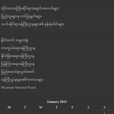
တိုင်းဒေသကြီးဆိုင်ရာအချက်အလက်များ
ပြည်သူများမှ တင်ပြချက်များ
သက်ဆိုင်ရာဝန်ကြီးဌာနများ၏ ဖုန်းနံပါတ်များ
နိုင်ငံတော် သမ္မတရုံး
ကာကွယ်ရေးဝန်ကြီးဌာန
နိုင်ငံခြားရေးဝန်ကြီးဌာန
ပြန်ကြားရေးဝန်ကြီးဌာန
ပြည်ထောင်စုလွှတ်တော်
ဝန်ကြီးဌာနများ၏WebSiteများ
Myanmar National Portal
January 2023
M
T
W
T
F
S
S
1