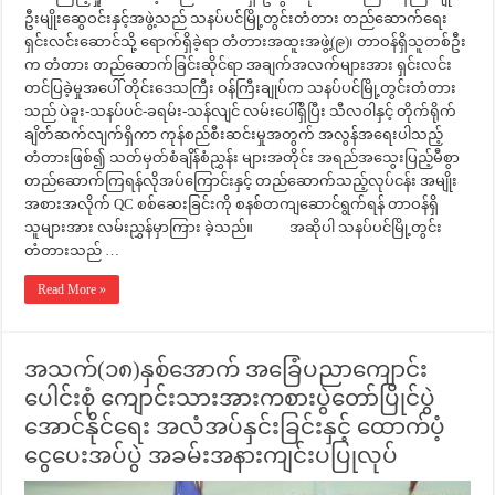
ဦးမျိုးဆွေဝင်းနှင့်အဖွဲ့သည် သနပ်ပင်မြို့တွင်းတံတား တည်ဆောက်ရေး
ရှင်းလင်းဆောင်သို့ ရောက်ရှိခဲ့ရာ တံတားအထူးအဖွဲ့(၉)၊ တာဝန်ရှိသူတစ်ဦး
က တံတား တည်ဆောက်ခြင်းဆိုင်ရာ အချက်အလက်များအား ရှင်းလင်း
တင်ပြခဲ့မှုအပေါ် တိုင်းဒေသကြီး ဝန်ကြီးချုပ်က သနပ်ပင်မြို့တွင်းတံတား
သည် ပဲခူး-သနပ်ပင်-ခရမ်း-သန်လျင် လမ်းပေါ်ရှိပြီး သီလဝါနှင့် တိုက်ရိုက်
ချိတ်ဆက်လျက်ရှိကာ ကုန်စည်စီးဆင်းမှုအတွက် အလွန်အရေးပါသည့်
တံတားဖြစ်၍ သတ်မှတ်စံချိန်စံညွှန်း များအတိုင်း အရည်အသွေးပြည့်မီစွာ
တည်ဆောက်ကြရန်လိုအပ်ကြောင်းနှင့် တည်ဆောက်သည့်လုပ်ငန်း အမျိုး
အစားအလိုက် QC စစ်ဆေးခြင်းကို စနစ်တကျဆောင်ရွက်ရန် တာဝန်ရှိ
သူများအား လမ်းညွှန်မှာကြား ခဲ့သည်။ အဆိုပါ သနပ်ပင်မြို့တွင်း
တံတားသည် …
Read More »
အသက်(၁၈)နှစ်အောက် အခြေံပညာကျောင်း
ပေါင်းစုံ ကျောင်းသားအားကစားပွဲတော်ပြိုင်ပွဲ
အောင်နိုင်ရေး အလံအပ်နှင်းခြင်းနှင့် ထောက်ပံ့
ငွေပေးအပ်ပွဲ အခမ်းအနားကျင်းပပြုလုပ်