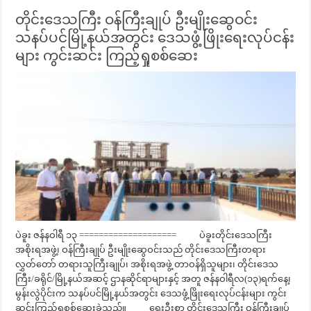
တိုင်းဒေသကြီး ဝန်ကြီးချုပ် ဦးမျိုးဆွေဝင်း
သနပ်ပင်မြို့နယ်အတွင်း ဒေသဖွံ့ဖြိုးရေးလုပ်ငန်း
များ ကွင်းဆင်း ကြည့်ရှုစစ်ဆေး
ပဲခူး ဇန်နဝါရီ ၁၃ ==================== ပဲခူးတိုင်းဒေသကြီး
အစိုးရအဖွဲ့၊ ဝန်ကြီးချုပ် ဦးမျိုးဆွေဝင်းသည် တိုင်းဒေသကြီးတရား
လွှတ်တော် တရားသူကြီးချုပ်၊ အစိုးရအဖွဲ့ တာဝန်ရှိသူများ၊ တိုင်းဒေသ
ကြီး/ခရိုင်/မြို့နယ်အဆင့် ဌာနဆိုင်ရာများနှင့် အတူ ဇန်နဝါရီလ(၁၃)ရက်နေ့၊
မွန်းလွဲပိုင်းက သနပ်ပင်မြို့နယ်အတွင်း ဒေသဖွံ့ဖြိုးရေးလုပ်ငန်းများ ကွင်း
ဆင်းကြည့်ရှုစစ်ဆေးခဲ့သည်။ ရှေးဦးစွာ တိုင်းဒေသကြီး ဝန်ကြီးချုပ်