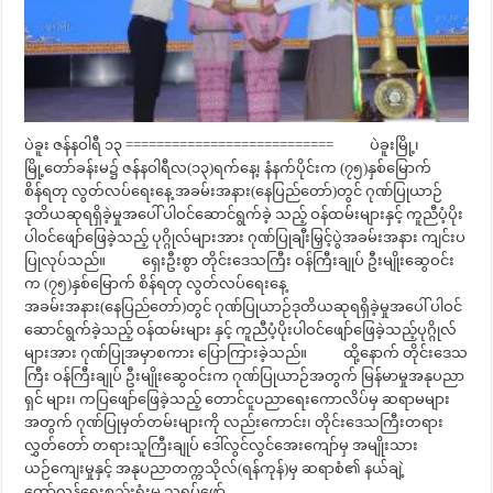
ပဲခူး ဇန်နဝါရီ ၁၃ =========================== ပဲခူးမြို့၊
မြို့တော်ခန်းမ၌ ဇန်နဝါရီလ(၁၃)ရက်နေ့၊ နံနက်ပိုင်းက (၇၅)နှစ်မြောက်
စိန်ရတု လွတ်လပ်ရေးနေ့ အခမ်းအနား(နေပြည်တော်)တွင် ဂုဏ်ပြုယာဉ်
ဒုတိယဆုရရှိခဲ့မှုအပေါ် ပါဝင်ဆောင်ရွက်ခဲ့ သည့် ဝန်ထမ်းများနှင့် ကူညီပံ့ပိုး
ပါဝင်ဖျော်ဖြေခဲ့သည့် ပုဂ္ဂိုလ်များအား ဂုဏ်ပြုချီးမြှင့်ပွဲအခမ်းအနား ကျင်းပ
ပြုလုပ်သည်။ ရှေးဦးစွာ တိုင်းဒေသကြီး ဝန်ကြီးချုပ် ဦးမျိုးဆွေဝင်း
က (၇၅)နှစ်မြောက် စိန်ရတု လွတ်လပ်ရေးနေ့
အခမ်းအနား(နေပြည်တော်)တွင် ဂုဏ်ပြုယာဉ်ဒုတိယဆုရရှိခဲ့မှုအပေါ် ပါဝင်
ဆောင်ရွက်ခဲ့သည့် ဝန်ထမ်းများ နှင့် ကူညီပံ့ပိုးပါဝင်ဖျော်ဖြေခဲ့သည့်ပုဂ္ဂိုလ်
များအား ဂုဏ်ပြုအမှာစကား ပြောကြားခဲ့သည်။ ထို့နောက် တိုင်းဒေသ
ကြီး ဝန်ကြီးချုပ် ဦးမျိုးဆွေဝင်းက ဂုဏ်ပြုယာဉ်အတွက် မြန်မာမှုအနုပညာ
ရှင် များ၊ ကပြဖျော်ဖြေခဲ့သည့် တောင်ငူပညာရေးကောလိပ်မှ ဆရာမများ
အတွက် ဂုဏ်ပြုမှတ်တမ်းများကို လည်းကောင်း၊ တိုင်းဒေသကြီးတရား
လွှတ်တော် တရားသူကြီးချုပ် ဒေါ်လွင်လွင်အေးကျော်မှ အမျိုးသား
ယဉ်ကျေးမှုနှင့် အနုပညာတက္ကသိုလ်(ရန်ကုန်)မှ ဆရာစံ၏ နယ်ချဲ့
တော်လှန်ရေးစည်းရုံးမှု သရုပ်ဖော် …