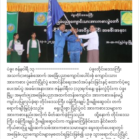
ပဲခူး ဇန်နဝါရီ ၁၃ ==================== ပဲခူးတိုင်းဒေသကြီး
အသက်(၁၈)နှစ်အောက် အခြေံပညာကျောင်းပေါင်းစုံ ကျောင်းသား
အားကစား ပွဲတော်ပြိုင်ပွဲ အောင်နိုင်ရေးအလံအပ်နှင်းခြင်းနှင့် ထောက်ပံ့ငွေ
ပေးအပ်ပွဲ အခမ်းအနားအား ဇန်နဝါရီလ (၁၃)ရက်နေ့၊ မွန်းလွဲပိုင်းက ပဲခူး
မြို့၊ အမှတ်(၅)အခြေခံပညာအထက်တန်းကျောင်း၊ အားကစားခန်းမ၌
ကျင်းပပြုလုပ်ခဲ့ရာ တိုင်းဒေသကြီး ဝန်ကြီးချုပ် ဦးမျိုးဆွေဝင်း တက်
ရောက်ချီးမြှင့်ခဲ့သည်။ ရှေးဦးစွာ ပြိုင်ပွဲဝင် အားကစားသများက
အားကစားနည်းအလိုက် မိတ်ဆက်ခဲ့ကြသည်။ ထို့နောက် တိုင်းဒေသ
ကြီး ဝန်ကြီးချုပ် ဦးမျိုးဆွေဝင်းက ကျန်းမာကြံ့ခိုင်သော နိုင်ငံတော်
ကိုယ်စားပြု မျိုးဆက်သစ်အားကစားသမားများ မွေးထုတ်ပေးရာတွင်
အခြေခံပညာကျောင်းများမှစတင်ရခြင်းဖြစ်၍ ယခု သွားရောက်ယဉ်ပြိုင်