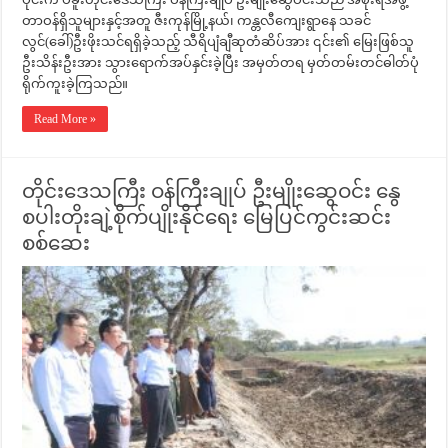
တာဝန်ရှိသူများနှင့်အတူ ဇီးကုန်မြို့နယ်၊ ကန္တလီကျေးရွာနေ သခင်
လွင်(ခေါ်)ဦးဖိုးသင်ရရှိခဲ့သည့် သီရိပျံချီဆုတံဆိပ်အား ၎င်း၏ မြေးဖြစ်သူ
ဦးသိန်းဦးအား သွားရောက်အပ်နှင်းခဲ့ပြီး အမှတ်တရ မှတ်တမ်းတင်ဓါတ်ပုံ
ရိုက်ကူးခဲ့ကြသည်။
Read More »
တိုင်းဒေသကြီး ဝန်ကြီးချုပ် ဦးမျိုးဆွေဝင်း နွေ
စပါးတိုးချဲ့စိုက်ပျိုးနိုင်ရေး မြေပြင်ကွင်းဆင်း
စစ်ဆေး