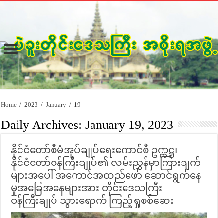
Home
/
2023
/
January
/
19
Daily Archives:
January 19, 2023
နိုင်ငံတော်စီမံအုပ်ချုပ်ရေးကောင်စီ ဥက္ကဋ္ဌ၊
နိုင်ငံတော်ဝန်ကြီးချုပ်၏ လမ်းညွှန်မှာကြားချက်
များအပေါ် အကောင်အထည်ဖော် ဆောင်ရွက်နေ
မှုအခြေအနေများအား တိုင်းဒေသကြီး
ဝန်ကြီးချုပ် သွားရောက် ကြည့်ရှုစစ်ဆေး