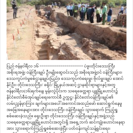
ပြည် ဇန်နဝါရီလ ၁၆ ===================== ပဲခူးတိုင်းဒေသကြီး
အစိုးရအဖွဲ့၊ ဝန်ကြီးချုပ် ဦးမျိုးဆွေဝင်းသည် အစိုးရအဖွဲ့ဝင် ဝန်ကြီးများ၊
ဒေသကွပ်ကဲမှုစစ်ဌာနချုပ်(ပြည်)၊ ဒေသကွပ်ကဲရေးမှူး ဗိုလ်မှူးချုပ် အောင်
နိုင်ဦး၊ တိုင်းဒေသကြီး/ ခရိုင်/ မြို့နယ်အဆင့် ဌာနဆိုင်ရာများနှင့်အတူ
ဇန်နဝါရီလ(၁၆)ရက်နေ့၊ မွန်းလွဲပိုင်းက သရေခေတ္တရာ ပျူမြို့ဟောင်း၌
နိုင်ငံတော်စီမံအုပ်ချုပ်ရေးကောင်စီ ဥက္ကဋ္ဌ၊ နိုင်ငံတော်ဝန်ကြီးချုပ်၏
လမ်းညွှန်မှာကြား ချက်များအပေါ် အကောင်အထည်ဖော် ဆောင်ရွက်နေမှု
အခြေအနေများအား တိုင်းဒေသကြီး ဝန်ကြီးချုပ် သွားရောက် ကြည့်ရှု
စစ်ဆေးခဲ့သည်။ ရှေးဦးစွာ တိုင်းဒေသကြီး ဝန်ကြီးချုပ်နှင့်အဖွဲ့သည်
သရေခေတ္တရာပျူမြို့ဟောင်းအတွင်းရှိ အရှေ့ဘက် ဆင်ကျုံးဟောင်းနေရာ
အား သွားရောက်ကြည့်ရှုစစ်ဆေးခဲ့ပြီး ပတ်ဝန်းကျင်သန့်ရှင်းရေး၊