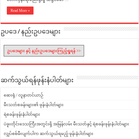
Read More »
ဥပဒေ / နည်းဥပဒေများ
ဥပဒေများ နှင့် နည်းဥပဒေများကြည့်ရှုရန် >>
ဆက်သွယ်ရန်ဖုန်းနံပါတ်များ
ဆေးရုံ / လူနာတင်ယာဉ်
မီးသတ်စခန်းများ၏ ဖုန်းနံပါတ်များ
ရဲစခန်းဖုန်းနံပါတ်များ
ပဲခူးတိုင်းဒေသကြီးအတွင်းရှိ အမြန်လမ်း မီးသတ်နှင့် ရဲစခန်းဖုန်းနံပါတ်များ
လျှပ်စစ်မီးပျက်ပါက ဆက်သွယ်ရမည့် ဖုန်းနံပါတ်များ