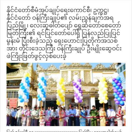
နိုင်ငံတော်စီမံအုပ်ချုပ်ရေးကောင်စီ၊ ဥက္ကဋ္ဌ၊
နိုင်ငံတော် ဝန်ကြီးချုပ်၏ လမ်းညွှန်ချက်အရ
ပြည်မြို့၊ လေးဆူဓါတ်ပျော် ရွှေဆံတော်စေတော်
မြတ်ကြီး၏ ရင်ပြင်တော်ပေါ်ရှိ ပြန်လည်ပြုပြင်
မွန်းမံ ပြီးစီးခဲ့သည့် ရှေးဟောင်းပြတိုက်အသစ်
အား တိုင်းဒေသကြီး ဝန်ကြီးချုပ် ဦးမျိုးဆွေဝင်း
ဖဲကြိုးဖြတ်ဖွင့်လှစ်ပေးခဲ့