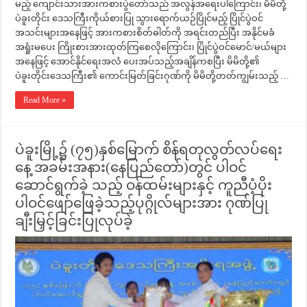
မည့် ကျောင်းသားအားကစားပွဲတော်သည် အလွန်အရေးပါကြောင်း၊ မိမိတို့
ပဲခူးတိုင်း ဒေသကြီးကိုယ်စားပြု သွားရောက်ယဉ်ပြိုင်မည့် ပြိုင်ပွဲဝင်
အသင်းများအနေဖြင့် အားကစားစိတ်ဓါတ်ကို အရင်းတည်ပြီး အနိုင်မခံ
အရှုံးမပေး ကြိုးစားအားထုတ်ကြစေလိုကြောင်း၊ ပြိုင်ပွဲဝင်မောင်/မယ်များ
အနေဖြင့် အောင်နိုင်ရေးအလံ ပေးအပ်သည့်အချိန်ကစပြီး မိမိတို့၏
ပဲခူးတိုင်းဒေသကြီး၏ ကောင်းမြတ်ခြင်းဂုဏ်ကို မိမိတို့တတ်ကျွမ်းသည့် …
Read More »
ပဲခူးမြို့၌ (၇၅)နှစ်မြောက် စိန်ရတုလွတ်လပ်ရေး
နေ့ အခမ်းအနား(နေပြည်တော်)တွင် ပါဝင်
ဆောင်ရွက်ခဲ့ သည့် ဝန်ထမ်းများနှင့် ကူညီပံ့ပိုး
ပါဝင်ဖျော်ဖြေခဲ့သည့်ပုဂ္ဂိုလ်များအား ဂုဏ်ပြု
ချီးမြှင့်ခြင်းပြုလုပ်ခဲ့