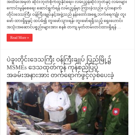
အထိမ်းအမှတ် ဆိုင်းဘုတ်စိုက်ထူနိုင်ရေး၊ လမ်းညွှန်ဆိုင်ဘုတ်နှင့် လမ်းများ
ကောင်းမွန်စေရေး ဆောင်ရွက်ရန် လမ်းညွှန်မှာ ကြားခဲ့သည်။ ၎င်းနောက်
တိုင်းဒေသကြီး ဝန်ကြီးချုပ်နှင့်အဖွဲ့သည် နန်းတော်အရှေ့ဘက်ရေကျုံး တူး
ဖော် ထားရှိမှုနှင့် ထပ်မံ၍ တူးဖော်သွားရန်၊ တူးဖော်ရရှိသည့် ရှေးဟောင်း
အသုံးအဆောင်ပစ္စည်းများအား စနစ် တကျ မှတ်တမ်းတင်ထားရှိရန် …
Read More »
ပဲခူးတိုင်းဒေသကြီး ဝန်ကြီးချုပ် ပြည်မြို့၌
MSMEs ဒေသထုတ်ကုန် ကုန်စည်ပြပွဲ
အခမ်းအနားအား တက်ရောက်ဖွင့်လှစ်ပေးခဲ့