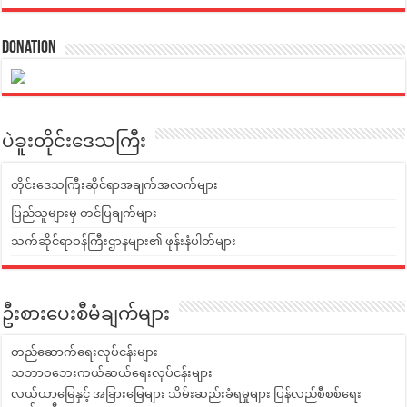
Donation
ပဲခူးတိုင်းဒေသကြီး
တိုင်းဒေသကြီးဆိုင်ရာအချက်အလက်များ
ပြည်သူများမှ တင်ပြချက်များ
သက်ဆိုင်ရာဝန်ကြီးဌာနများ၏ ဖုန်းနံပါတ်များ
ဦးစားပေးစီမံချက်များ
တည်ဆောက်ရေးလုပ်ငန်းများ
သဘာဝဘေးကယ်ဆယ်ရေးလုပ်ငန်းများ
လယ်ယာမြေနှင့် အခြားမြေများ သိမ်းဆည်းခံရမှုများ ပြန်လည်စီစစ်ရေး