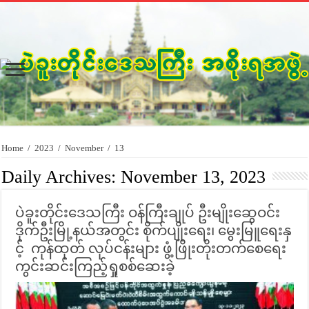
Home
/
2023
/
November
/
13
Daily Archives:
November 13, 2023
ပဲခူးတိုင်းဒေသကြီး ဝန်ကြီးချုပ် ဦးမျိုးဆွေဝင်း
ဒိုက်ဦးမြို့နယ်အတွင်း စိုက်ပျိုးရေး၊ မွေးမြူရေးနှ
င့် ကုန်ထုတ် လုပ်ငန်းများ ဖွံ့ဖြိုးတိုးတက်စေရေး
ကွင်းဆင်းကြည့်ရှုစစ်ဆေးခဲ့