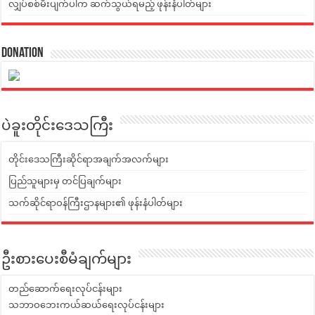
လျှပ်စစ်မီးပျက်ပါက ဆက်သွယ်ရမည့် ဖုန်းနံပါတ်များ
Donation
ပဲခူးတိုင်းဒေသကြီး
တိုင်းဒေသကြီးဆိုင်ရာအချက်အလက်များ
ပြည်သူများမှ တင်ပြချက်များ
သက်ဆိုင်ရာဝန်ကြီးဌာနများ၏ ဖုန်းနံပါတ်များ
ဦးစားပေးစီမံချက်များ
တည်ဆောက်ရေးလုပ်ငန်းများ
သဘာဝဘေးကယ်ဆယ်ရေးလုပ်ငန်းများ