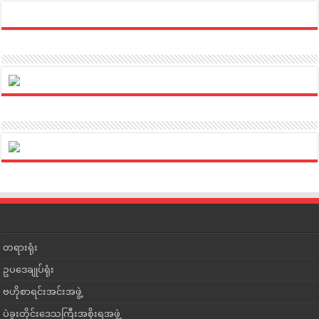
တရားရုံး
ဥပဒေချုပ်ရုံး
ဗဟိုစာရင်းအင်းအဖွဲ့
ပဲခူးတိုင်းဒေသကြီးအစိုးရအဖွဲ့