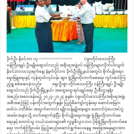
ဒိုက်ဦး နိုဝင်ဘာ ၁၃ ================ ပဲခူးတိုင်းဒေသကြီး
ဝန်ကြီးချုပ် ဦးမျိုးဆွေဝင်းသည် အစိုးရအဖွဲ့ဝင် ဝန်ကြီးများလိုက်ပါလျက်
နိုဝင်ဘာလ(၁၃)ရက်နေ့၊ နံနက်ပိုင်းက ဒိုက်ဦးမြို့နယ်အတွင်း စိုက်ပျိုးရေး၊
မွေးမြူရေးနှင့် ကုန်ထုတ်လုပ်ငန်း များ ဖွံ့ဖြိုးတိုးတက်စေရေး ကွင်းဆင်ကြ
ည့်ရှု စစ်ဆေးခဲ့သည်။ ရှေးဦးစွာ တိုင်းဒေသကြီး ဝန်ကြီးချုပ် ဦးမျိုး
ဆွေဝင်းသည် ဒိုက်ဦးမြို့နယ်၊ အထွေထွေအုပ်ချုပ်ရေး ဦးစီးဌာနရုံး
အစည်းအဝေးခန်းမ၌ ၂၀၂၃-၂၀၂၄ ခုနှစ်၊ ပဲခူးတိုင်းဒေသကြီးအစိုးရအဖွဲ့၊
အစီအစဉ်ဖြင့် ပန်းတိုင်အထွက်နှုန်း ပြည့်မီကျော်လွန်ရေး ဆောင်းမြေပဲ၊
မတ်ပဲ၊ ပဲတီစိမ်း အထွက်ကောင်း မျိုးသန့်မျိုးစေ့များ ထောက်ပံ့ပေးအပ်ပွဲ
အခမ်းအနားသို့ တက်ရောက်ခဲ့ပြီး စိုက်ပျိုးရေးကဏ္ဍ ဖွံ့ဖြိုးတိုးတက်စေ
ရေးနှင့် တောင်သူ လယ်သမားများ၏ လူမှုစီးပွားဘဝ ပိုမိုဖွံ့ဖြိုးတိုးတက်စေ
ရေး ဘက်စုံကြိုးပမ်း ဖြည့်ဆည်းဆောင်ရွက်ပေးနေမှု အခြေအနေများအား