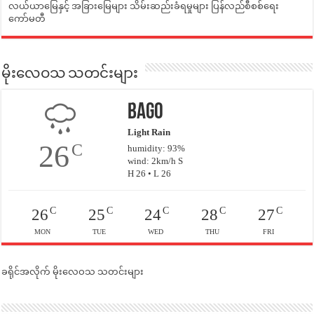
လယ်ယာမြေနှင့် အခြားမြေများ သိမ်းဆည်းခံရမှုများ ပြန်လည်စီစစ်ရေး
ကော်မတီ
မိုးလေဝသ သတင်းများ
Bago
Light Rain
26
C
humidity: 93%
wind: 2km/h S
H 26 • L 26
C
C
C
C
C
26
25
24
28
27
MON
TUE
WED
THU
FRI
ခရိုင်အလိုက် မိုးလေဝသ သတင်းများ