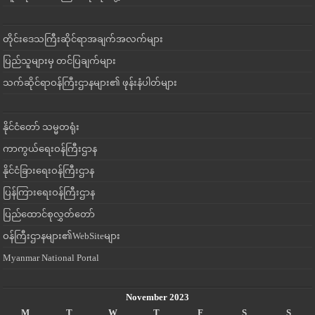
တိုင်းဒေသကြီးဆိုင်ရာအချက်အလက်များ
ပြည်သူများမှ တင်ပြချက်များ
သက်ဆိုင်ရာဝန်ကြီးဌာနများ၏ ဖုန်းနံပါတ်များ
နိုင်ငံတော် သမ္မတရုံး
ကာကွယ်ရေးဝန်ကြီးဌာန
နိုင်ငံခြားရေးဝန်ကြီးဌာန
ပြန်ကြားရေးဝန်ကြီးဌာန
ပြည်ထောင်စုလွှတ်တော်
ဝန်ကြီးဌာနများ၏WebSiteများ
Myanmar National Portal
November 2023
M
T
W
T
F
S
S