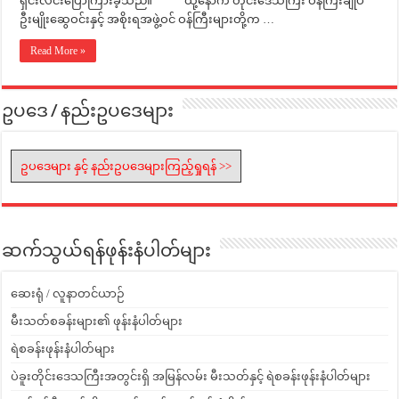
ရှင်းလင်းပြောကြားခဲ့သည်။ ထို့နောက် တိုင်းဒေသကြီး ဝန်ကြီးချုပ်
ဦးမျိုးဆွေဝင်းနှင့် အစိုးရအဖွဲ့ဝင် ဝန်ကြီးများတို့က …
Read More »
ဥပဒေ / နည်းဥပဒေများ
ဥပဒေများ နှင့် နည်းဥပဒေများကြည့်ရှုရန် >>
ဆက်သွယ်ရန်ဖုန်းနံပါတ်များ
ဆေးရုံ / လူနာတင်ယာဉ်
မီးသတ်စခန်းများ၏ ဖုန်းနံပါတ်များ
ရဲစခန်းဖုန်းနံပါတ်များ
ပဲခူးတိုင်းဒေသကြီးအတွင်းရှိ အမြန်လမ်း မီးသတ်နှင့် ရဲစခန်းဖုန်းနံပါတ်များ