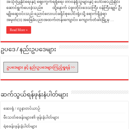
အသုံးပြုနိုင်ရေးနှင့် ဈေးကွက်ရရှိရေး တာဝန်ရှိသူများနှင့် ပေါင်းစပ်ညှိနှိုင်း
ဆောင်ရွက်ပေးခဲ့သည်။ ထို့နောက် ပဲခူးတိုင်းဒေသကြီး ဝန်ကြီးချုပ် ဦး
မျိုးဆွေဝင်းသည် ညောင်လေးပင်ခရိုင်စုပေါင်းရုံးသို့ ရောက်ရှိခဲ့ရာ
အမှတ်(၁) အခြေခံပညာအထက်တန်းကျောင်း၊ ကျောက်တံခါးမြို့မှ …
Read More »
ဥပဒေ / နည်းဥပဒေများ
ဥပဒေများ နှင့် နည်းဥပဒေများကြည့်ရှုရန် >>
ဆက်သွယ်ရန်ဖုန်းနံပါတ်များ
ဆေးရုံ / လူနာတင်ယာဉ်
မီးသတ်စခန်းများ၏ ဖုန်းနံပါတ်များ
ရဲစခန်းဖုန်းနံပါတ်များ