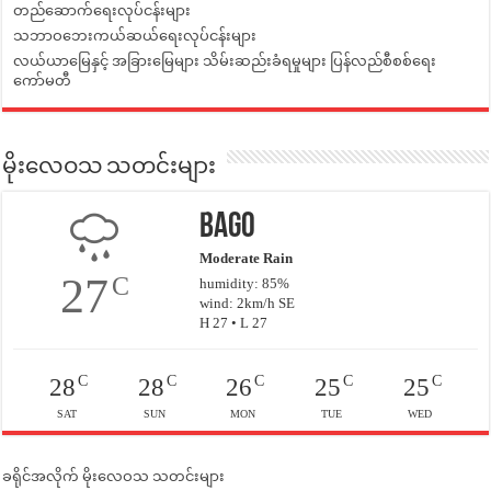
တည်ဆောက်ရေးလုပ်ငန်းများ
သဘာဝဘေးကယ်ဆယ်ရေးလုပ်ငန်းများ
လယ်ယာမြေနှင့် အခြားမြေများ သိမ်းဆည်းခံရမှုများ ပြန်လည်စီစစ်ရေး
ကော်မတီ
မိုးလေဝသ သတင်းများ
Bago
Moderate Rain
27
C
humidity: 85%
wind: 2km/h SE
H 27 • L 27
C
C
C
C
C
28
28
26
25
25
SAT
SUN
MON
TUE
WED
ခရိုင်အလိုက် မိုးလေဝသ သတင်းများ