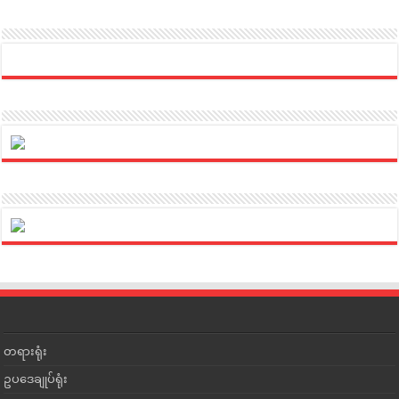
တရားရုံး
ဥပဒေချုပ်ရုံး