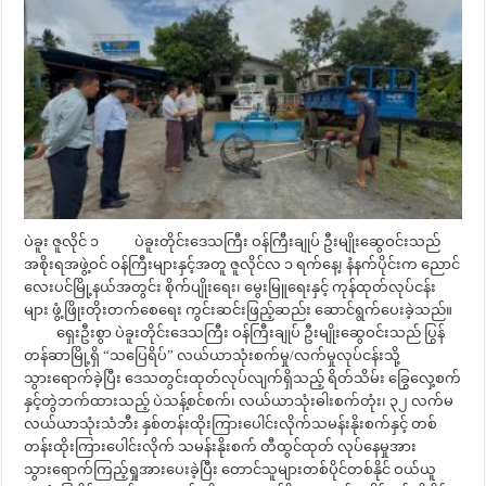
ပဲခူး ဇူလိုင် ၁ ပဲခူးတိုင်းဒေသကြီး ဝန်ကြီးချုပ် ဦးမျိုးဆွေဝင်းသည်
အစိုးရအဖွဲ့ဝင် ဝန်ကြီးများနှင့်အတူ ဇူလိုင်လ ၁ ရက်နေ့၊ နံနက်ပိုင်းက ညောင်
လေးပင်မြို့နယ်အတွင်း စိုက်ပျိုးရေး၊ မွေးမြူရေးနှင့် ကုန်ထုတ်လုပ်ငန်း
များ ဖွံ့ဖြိုးတိုးတက်စေရေး ကွင်းဆင်းဖြည့်ဆည်း ဆောင်ရွက်ပေးခဲ့သည်။
ရှေးဦးစွာ ပဲခူးတိုင်းဒေသကြီး ဝန်ကြီးချုပ် ဦးမျိုးဆွေဝင်းသည် ပြွန်
တန်ဆာမြို့ရှိ “သပြေရိပ်” လယ်ယာသုံးစက်မှု/လက်မှုလုပ်ငန်းသို့
သွားရောက်ခဲ့ပြီး ဒေသတွင်းထုတ်လုပ်လျက်ရှိသည့် ရိတ်သိမ်း ခြွေလှေ့စက်
နှင့်တွဲဘက်ထားသည့် ပဲသန့်စင်စက်၊ လယ်ယာသုံးဓါးစက်တုံး၊ ၃၂ လက်မ
လယ်ယာသုံးသံဘီး နှစ်တန်းထိုးကြားပေါင်းလိုက်သမန်းနိုးစက်နှင့် တစ်
တန်းထိုးကြားပေါင်းလိုက် သမန်းနိုးစက် တီထွင်ထုတ် လုပ်နေမှုအား
သွားရောက်ကြည့်ရှုအားပေးခဲ့ပြီး တောင်သူများတစ်ပိုင်တစ်နိုင် ဝယ်ယူ