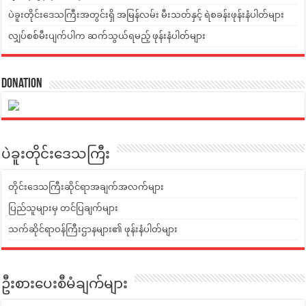
ပဲခူးတိုင်းဒေသကြီးအတွင်းရှိ အမြန်လမ်း မီးသတ်နှင့် ရဲစခန်းဖုန်းနံပါတ်များ
လျှပ်စစ်မီးပျက်ပါက ဆက်သွယ်ရမည့် ဖုန်းနံပါတ်များ
Donation
ပဲခူးတိုင်းဒေသကြီး
တိုင်းဒေသကြီးဆိုင်ရာအချက်အလက်များ
ပြည်သူများမှ တင်ပြချက်များ
သက်ဆိုင်ရာဝန်ကြီးဌာနများ၏ ဖုန်းနံပါတ်များ
ဦးစားပေးစီမံချက်များ