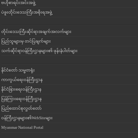
ဗဟိုစာရင်းအင်းအဖွဲ့
ပဲခူးတိုင်းဒေသကြီးအစိုးရအဖွဲ့
တိုင်းဒေသကြီးဆိုင်ရာအချက်အလက်များ
ပြည်သူများမှ တင်ပြချက်များ
သက်ဆိုင်ရာဝန်ကြီးဌာနများ၏ ဖုန်းနံပါတ်များ
နိုင်ငံတော် သမ္မတရုံး
ကာကွယ်ရေးဝန်ကြီးဌာန
နိုင်ငံခြားရေးဝန်ကြီးဌာန
ပြန်ကြားရေးဝန်ကြီးဌာန
ပြည်ထောင်စုလွှတ်တော်
ဝန်ကြီးဌာနများ၏WebSiteများ
Myanmar National Portal