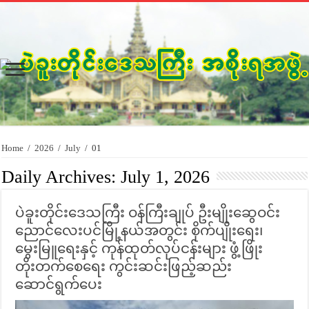
Home
/
2026
/
July
/
01
Daily Archives:
July 1, 2026
ပဲခူးတိုင်းဒေသကြီး ဝန်ကြီးချုပ် ဦးမျိုးဆွေဝင်း
ညောင်လေးပင်မြို့နယ်အတွင်း စိုက်ပျိုးရေး၊
မွေးမြူရေးနှင့် ကုန်ထုတ်လုပ်ငန်းများ ဖွံ့ဖြိုး
တိုးတက်စေရေး ကွင်းဆင်းဖြည့်ဆည်း
ဆောင်ရွက်ပေး