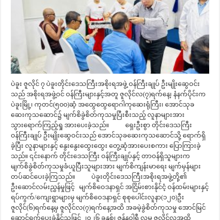
ပဲခူး ဇူလိုင် ၇ ပဲခူးတိုင်းဒေသကြီးအစိုးရအဖွဲ့ ဝန်ကြီးချုပ် ဦးမျိုးဆွေဝင်း
သည် အစိုးရအဖွဲ့ဝင် ဝန်ကြီးများနှင့်အတူ ဇူလိုင်လ(၇)ရက်နေ့၊ နံနက်ပိုင်းက
ပဲခူးမြို့၊ ကုတင်(၅၀၀)ဆံ့ အထွေထွေရောဂါကုဆေးရုံကြီး၊ အောင်သုခ
ဆေးကုသဆောင်၌ မျက်စိခွဲစိတ်ကုသမှုပြီးစီးသည့် လူနာများအား
သွားရောက်ကြည့်ရှု အားပေးခဲ့သည်။ ရှေးဦးစွာ တိုင်းဒေသကြီး
ဝန်ကြီးချုပ် ဦးမျိုးဆွေဝင်းသည် အောင်သုခဆေးကုသဆောင်သို့ ရောက်ရှိ
ခဲ့ပြီး လူနာများနှင့် နွေးနွေးထွေးထွေး တွေ့ဆုံအားပေးစကား ပြောကြားခဲ့
သည်။ ၎င်းနောက် တိုင်းဒေသကြီး ဝန်ကြီးချုပ်နှင့် တာဝန်ရှိသူများက
မျက်စိခွဲစိတ်ကုသမှုခံယူပြီးသူများအား မျက်စိကျန်းမာရေး မျက်မှန်များ
တပ်ဆင်ပေးခဲ့ကြသည်။ ပဲခူးတိုင်းဒေသကြီးအစိုးရအဖွဲ့တို့၏
ဦးဆောင်လမ်းညွှန်မှုဖြင့် မျက်စိဝေဒနာရှင် အငြိမ်းစားနိုင်ငံ့ ဝန်ထမ်းများနှင့်
ရပ်ကွက်/ကျေးရွာများမှ မျက်စိဝေဒနာရှင် စုစုပေါင်းလူနာ(၁၂၀)ဦး
ဇူလိုင်(၆)ရက်နေ့မှ ဇူလိုင်လ(၇)ရက်နေ့အထိ အခမဲ့ခွဲစိတ်ကုသမှု အောင်မြင်
ဆောင်ရွက်ပေးခဲ့နိုင်သဖြင့် ၂၀၂၆ ခုနှစ်၊ ဇန်နဝါရီ လမှ ဇူလိုင်လအထိ