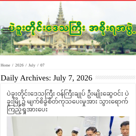
Home
/
2026
/
July
/
07
Daily Archives:
July 7, 2026
ပဲခူးတိုင်းဒေသကြီး ဝန်ကြီးချုပ် ဦးမျိုးဆွေဝင်း ပဲ
ခူးမြို့၌ မျက်စိခွဲစိတ်ကုသပေးမှုအား သွားရောက်
ကြည့်ရှုအားပေး