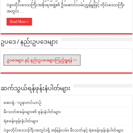
ပဲခူးတိုင်းဒေသကြီးအစိုးရအဖွဲ့၏ ဦးဆောင်လမ်းညွှန်မှုဖြင့် တိုင်းဒေသကြီး
အတွင်း …
Read More »
ဥပဒေ / နည်းဥပဒေများ
ဥပဒေများ နှင့် နည်းဥပဒေများကြည့်ရှုရန် >>
ဆက်သွယ်ရန်ဖုန်းနံပါတ်များ
ဆေးရုံ / လူနာတင်ယာဉ်
မီးသတ်စခန်းများ၏ ဖုန်းနံပါတ်များ
ရဲစခန်းဖုန်းနံပါတ်များ
ပဲခူးတိုင်းဒေသကြီးအတွင်းရှိ အမြန်လမ်း မီးသတ်နှင့် ရဲစခန်းဖုန်းနံပါတ်များ