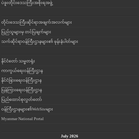
ပဲခူးတိုင်းဒေသကြီးအစိုးရအဖွဲ့
တိုင်းဒေသကြီးဆိုင်ရာအချက်အလက်များ
ပြည်သူများမှ တင်ပြချက်များ
သက်ဆိုင်ရာဝန်ကြီးဌာနများ၏ ဖုန်းနံပါတ်များ
နိုင်ငံတော် သမ္မတရုံး
ကာကွယ်ရေးဝန်ကြီးဌာန
နိုင်ငံခြားရေးဝန်ကြီးဌာန
ပြန်ကြားရေးဝန်ကြီးဌာန
ပြည်ထောင်စုလွှတ်တော်
ဝန်ကြီးဌာနများ၏WebSiteများ
Myanmar National Portal
July 2026