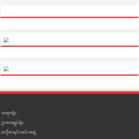
တရားရုံး
ဥပဒေချုပ်ရုံး
ဗဟိုစာရင်းအင်းအဖွဲ့