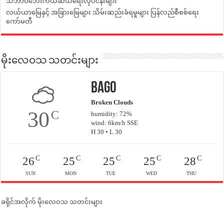
သဘာဝဘေးကယ်ဆယ်ရေးလုပ်ငန်းများ
လယ်ယာမြေနှင့် အခြားမြေများ သိမ်းဆည်းခံရမှုများ ပြန်လည်စီစစ်ရေး
ကော်မတီ
မိုးလေဝသ သတင်းများ
Bago
Broken Clouds
30
C
humidity: 72%
wind: 6km/h SSE
H 30 • L 30
C
C
C
C
C
26
25
25
25
28
SUN
MON
TUE
WED
THU
ခရိုင်အလိုက် မိုးလေဝသ သတင်းများ