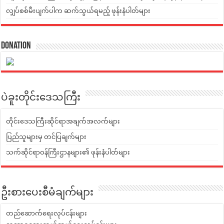
လျှပ်စစ်မီးပျက်ပါက ဆက်သွယ်ရမည့် ဖုန်းနံပါတ်များ
Donation
ပဲခူးတိုင်းဒေသကြီး
တိုင်းဒေသကြီးဆိုင်ရာအချက်အလက်များ
ပြည်သူများမှ တင်ပြချက်များ
သက်ဆိုင်ရာဝန်ကြီးဌာနများ၏ ဖုန်းနံပါတ်များ
ဦးစားပေးစီမံချက်များ
တည်ဆောက်ရေးလုပ်ငန်းများ