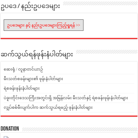
ဥပဒေ / နည်းဥပဒေများ
ဥပဒေများ နှင့် နည်းဥပဒေများကြည့်ရှုရန် >>
ဆက်သွယ်ရန်ဖုန်းနံပါတ်များ
ဆေးရုံ / လူနာတင်ယာဉ်
မီးသတ်စခန်းများ၏ ဖုန်းနံပါတ်များ
ရဲစခန်းဖုန်းနံပါတ်များ
ပဲခူးတိုင်းဒေသကြီးအတွင်းရှိ အမြန်လမ်း မီးသတ်နှင့် ရဲစခန်းဖုန်းနံပါတ်များ
လျှပ်စစ်မီးပျက်ပါက ဆက်သွယ်ရမည့် ဖုန်းနံပါတ်များ
Donation