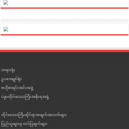
တရားရုံး
ဥပဒေချုပ်ရုံး
ဗဟိုစာရင်းအင်းအဖွဲ့
ပဲခူးတိုင်းဒေသကြီးအစိုးရအဖွဲ့
တိုင်းဒေသကြီးဆိုင်ရာအချက်အလက်များ
ပြည်သူများမှ တင်ပြချက်များ