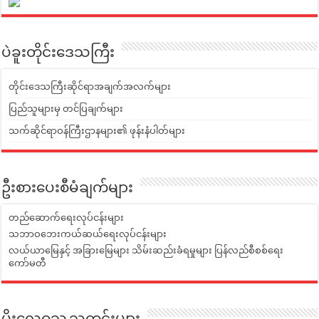
ပဲခူးတိုင်းဒေသကြီး
တိုင်းဒေသကြီးဆိုင်ရာအချက်အလက်များ
ပြည်သူများမှ တင်ပြချက်များ
သက်ဆိုင်ရာဝန်ကြီးဌာနများ၏ ဖုန်းနံပါတ်များ
ဦးစားပေးစီမံချက်များ
တည်ဆောက်ရေးလုပ်ငန်းများ
သဘာဝဘေးကယ်ဆယ်ရေးလုပ်ငန်းများ
လယ်ယာမြေနှင့် အခြားမြေများ သိမ်းဆည်းခံရမှုများ ပြန်လည်စီစစ်ရေး
ကော်မတီ