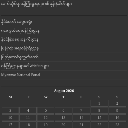
သက်ဆိုင်ရာဝန်ကြီးဌာနများ၏ ဖုန်းနံပါတ်များ
နိုင်ငံတော် သမ္မတရုံး
ကာကွယ်ရေးဝန်ကြီးဌာန
နိုင်ငံခြားရေးဝန်ကြီးဌာန
ပြန်ကြားရေးဝန်ကြီးဌာန
ပြည်ထောင်စုလွှတ်တော်
ဝန်ကြီးဌာနများ၏WebSiteများ
Myanmar National Portal
August 2026
M
T
W
T
F
S
S
1
2
3
4
5
6
7
8
9
10
11
12
13
14
15
16
17
18
19
20
21
22
23