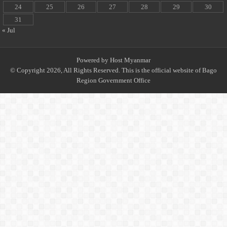
24
25
26
27
28
29
30
31
« Jul
Powered by
Host Myanmar
© Copyright 2026, All Rights Reserved. This is the official website of Bago
Region Government Office