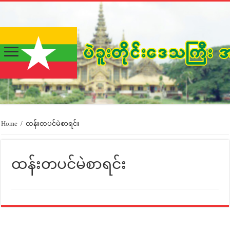
Home
/
ထန်းတပင်မဲစာရင်း
ထန်းတပင်မဲစာရင်း