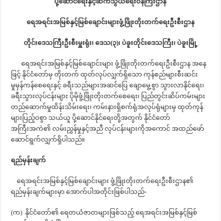
ပို့ဆောင်ရေးနှင့်ဆက်သွယ်ရေးဝန်ကြီးဌာန
ရေအရင်းအမြစ်နှင့်မြစ်ချောင်းများဖွံ့ဖြိုးတိုးတက်ရေးဦးစီးဌာန
တိုင်းဒေသကြီးဦးစီးမှူးရုံး၊ ဒေသ(၃)၊ ပဲခူးတိုင်းဒေသကြီး၊ ပဲခူးမြို့
ရေအရင်းအမြစ်နှင့်မြစ်ချောင်းများ ဖွံ့ဖြိုးတိုးတက်ရေးဦးစီးဌာန အနေ
ဖြင့် နိုင်ငံတော်မှ တိုးတက် ထုတ်လုပ်လျှက်ရှိသော ကုန်စည်များစီးဆင်း
မှုမှန်ကန်စေရေးနှင့် ခရီးသည်များအဆင်ပြေ ချောမွေ့စွာ သွားလာနိုင်ရေး၊
ခရီးသွားလုပ်ငန်းများ ပိုမိုဖွံ့ဖြိုးတိုးတက်စေရေး၊ ပြည်တွင်းဆိပ်ကမ်းများ
တည်ဆောက်မှုထိန်းသိမ်းရေး၊ ကမ်းနားရှိစက်ရုံအလုပ်ရုံများမှ ထုတ်ကုန်
များပြည့်ဝစွာ သယ်ယူ ပို့ဆောင်နိုင်ရေးတို့အတွက် နိုင်ငံတော်
အကြီးအကဲ၏ လမ်းညွှန်မှုနှင့်အညီ လုပ်ငန်းများကိုအကောင် အထည်ဖော်
ဆောင်ရွက်လျှက်ရှိပါသည်။
ရည်မှန်းချက်
ရေအရင်းအမြစ်နှင့်မြစ်ချောင်းများ ဖွံ့ဖြိုးတိုးတက်ရေးဦးစီးဌာန၏
ရည်မှန်းချက်များမှာ အောက်ပါအတိုင်းဖြစ်ပါသည်-
(က) နိုင်ငံတော်၏ ရေတယံဇာတများဖြစ်သည့် ရေအရင်းအမြစ်နှင့်မြစ်