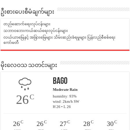
ဦးစားပေးစီမံချက်များ
တည်ဆောက်ရေးလုပ်ငန်းများ
သဘာဝဘေးကယ်ဆယ်ရေးလုပ်ငန်းများ
လယ်ယာမြေနှင့် အခြားမြေများ သိမ်းဆည်းခံရမှုများ ပြန်လည်စီစစ်ရေး
ကော်မတီ
မိုးလေဝသ သတင်းများ
Bago
Moderate Rain
26
C
humidity: 93%
wind: 2km/h SW
H 26 • L 26
C
C
C
C
C
26
26
27
28
30