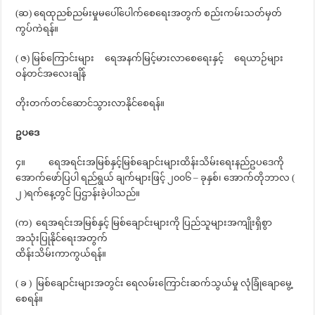
(ဆ) ရေထုညစ်ညမ်းမှုမပေါ်ပေါက်စေရေးအတွက် စည်းကမ်းသတ်မှတ်
ကွပ်ကဲရန်။
( ဇ) မြစ်ကြောင်းများ ရေအနက်မြင့်မားလာစေရေးနှင့် ရေယာဉ်များ
ဝန်တင်အလေးချိန်
တိုးတက်တင်ဆောင်သွားလာနိုင်စေရန်။
ဥပဒေ
၄။ ရေအရင်းအမြစ်နှင့်မြစ်ချောင်းများထိန်းသိမ်းရေးနည်ဥပဒေကို
အောက်ဖော်ပြပါ ရည်ရွယ် ချက်များဖြင့် ၂၀၀၆ – ခုနှစ်၊ အောက်တိုဘာလ (
၂ )ရက်နေ့တွင် ပြဌာန်းခဲ့ပါသည်။
(က) ရေအရင်းအမြစ်နှင့် မြစ်ချောင်းများကို ပြည်သူများအကျိုးရှိစွာ
အသုံးပြုနိုင်ရေးအတွက်
ထိန်းသိမ်းကာကွယ်ရန်။
( ခ ) မြစ်ချောင်းများအတွင်း ရေလမ်းကြောင်းဆက်သွယ်မှု လုံခြုံချောမွေ့
စေရန်။