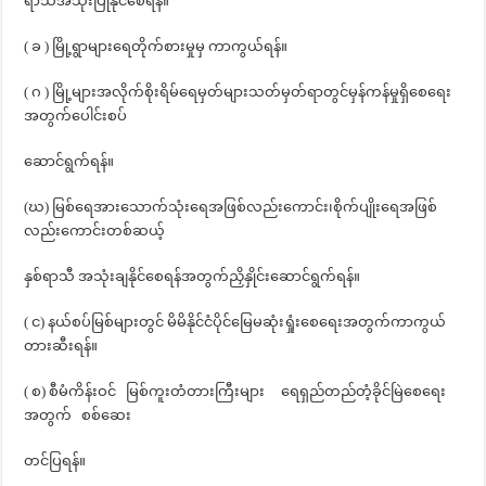
ရာသီအသုံးပြုနိုင်စေရန်။
( ခ ) မြို့ရွာများရေတိုက်စားမှုမှ ကာကွယ်ရန်။
( ဂ ) မြို့များအလိုက်စိုးရိမ်ရေမှတ်များသတ်မှတ်ရာတွင်မှန်ကန်မှုရှိစေရေး
အတွက်ပေါင်းစပ်
ဆောင်ရွက်ရန်။
(ဃ) မြစ်ရေအားသောက်သုံးရေအဖြစ်လည်းကောင်း၊စိုက်ပျိုးရေအဖြစ်
လည်းကောင်းတစ်ဆယ့်
နှစ်ရာသီ အသုံးချနိုင်စေရန်အတွက်ညှိနှိုင်းဆောင်ရွက်ရန်။
( င) နယ်စပ်မြစ်များတွင် မိမိနိုင်ငံပိုင်မြေမဆုံးရှုံးစေရေးအတွက်ကာကွယ်
တားဆီးရန်။
( စ) စီမံကိန်းဝင် မြစ်ကူးတံတားကြီးများ ရေရှည်တည်တံ့ခိုင်မြဲစေရေး
အတွက် စစ်ဆေး
တင်ပြရန်။