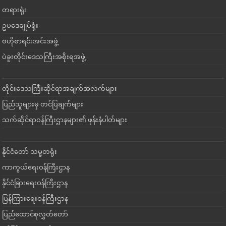
တရားရုံး
ဥပဒေချုပ်ရုံး
ဗဟိုစာရင်းအင်းအဖွဲ့
ပဲခူးတိုင်းဒေသကြီးအစိုးရအဖွဲ့
တိုင်းဒေသကြီးဆိုင်ရာအချက်အလက်များ
ပြည်သူများမှ တင်ပြချက်များ
သက်ဆိုင်ရာဝန်ကြီးဌာနများ၏ ဖုန်းနံပါတ်များ
နိုင်ငံတော် သမ္မတရုံး
ကာကွယ်ရေးဝန်ကြီးဌာန
နိုင်ငံခြားရေးဝန်ကြီးဌာန
ပြန်ကြားရေးဝန်ကြီးဌာန
ပြည်ထောင်စုလွှတ်တော်