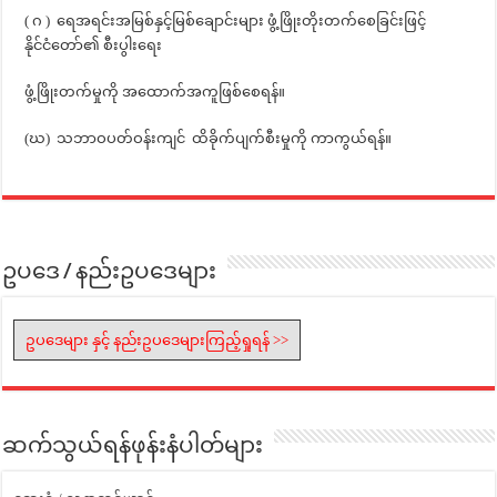
( ဂ ) ရေအရင်းအမြစ်နှင့်မြစ်ချောင်းများ ဖွံ့ဖြိုးတိုးတက်စေခြင်းဖြင့်
နိုင်ငံတော်၏ စီးပွါးရေး
ဖွံ့ဖြိုးတက်မှုကို အထောက်အကူဖြစ်စေရန်။
(ဃ) သဘာဝပတ်ဝန်းကျင် ထိခိုက်ပျက်စီးမှုကို ကာကွယ်ရန်။
ဥပဒေ / နည်းဥပဒေများ
ဥပဒေများ နှင့် နည်းဥပဒေများကြည့်ရှုရန် >>
ဆက်သွယ်ရန်ဖုန်းနံပါတ်များ