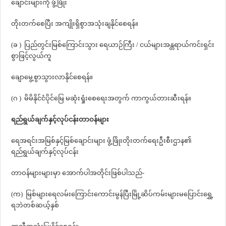
ချောင်းများကို ဖွံ့ဖြိုး
တိုးတက်စေပြီး အကျိုးရှိစွာအသုံးချနိုင်စေရန်။
(ခ ) ပြည်တွင်းမြစ်ကြောင်းသွား ရေယာဉ်ကြီး / ငယ်များအန္တရာယ်ကင်းရှင်း
စွာဖြင့်လွယ်ကူ
ချောမွေ့စွာသွားလာနိုင်စေရန်။
(ဂ ) မိမိနိုင်ငံပိုင်မြေ မဆုံးရှုံးစေရေးအတွက် ကာကွယ်တားဆီးရန်။
ရည်ရွယ်ချက်နှင့်လုပ်ငန်းတာဝန်များ
ရေအရင်းအမြစ်နှင့်မြစ်ချောင်းများ ဖွံ့ဖြိုးတိုးတက်ရေးဦးစီးဌာန၏
ရည်ရွယ်ချက်နှင့်လုပ်ငန်း
တာဝန်များများမှာ အောက်ပါအတိုင်းဖြစ်ပါသည်-
(က) မြစ်များရေလမ်းကြောင်းကောင်းမွန်ပြီးမြို့ဆိပ်ကမ်းများမပြောင်းရွှေ့
ရဘဲတစ်ဆယ့်နှစ်