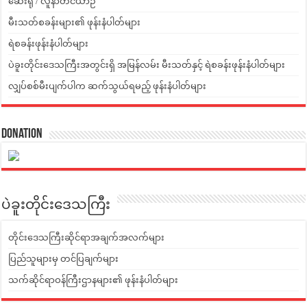
ဆေးရုံ / လူနာတင်ယာဉ်
မီးသတ်စခန်းများ၏ ဖုန်းနံပါတ်များ
ရဲစခန်းဖုန်းနံပါတ်များ
ပဲခူးတိုင်းဒေသကြီးအတွင်းရှိ အမြန်လမ်း မီးသတ်နှင့် ရဲစခန်းဖုန်းနံပါတ်များ
လျှပ်စစ်မီးပျက်ပါက ဆက်သွယ်ရမည့် ဖုန်းနံပါတ်များ
Donation
ပဲခူးတိုင်းဒေသကြီး
တိုင်းဒေသကြီးဆိုင်ရာအချက်အလက်များ
ပြည်သူများမှ တင်ပြချက်များ
သက်ဆိုင်ရာဝန်ကြီးဌာနများ၏ ဖုန်းနံပါတ်များ