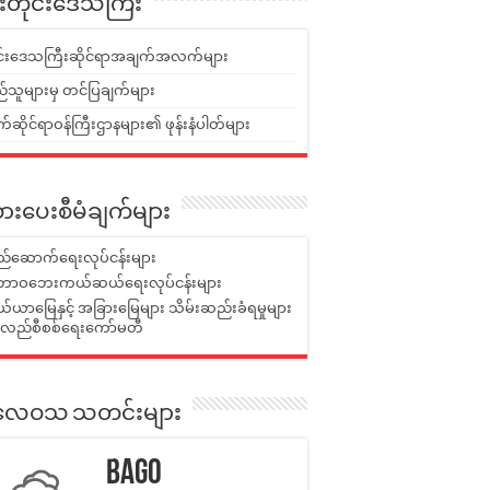
ူးတိုင်းဒေသကြီး
ုင်းဒေသကြီးဆိုင်ရာအချက်အလက်များ
်သူများမှ တင်ပြချက်များ
ဆိုင်ရာဝန်ကြီးဌာနများ၏ ဖုန်းနံပါတ်များ
ားပေးစီမံချက်များ
်ဆောက်ရေးလုပ်ငန်းများ
ာဝဘေးကယ်ဆယ်ရေးလုပ်ငန်းများ
ယာမြေနှင့် အခြားမြေများ သိမ်းဆည်းခံရမှုများ
န်လည်စီစစ်ရေးကော်မတီ
ုးလေဝသ သတင်းများ
Bago