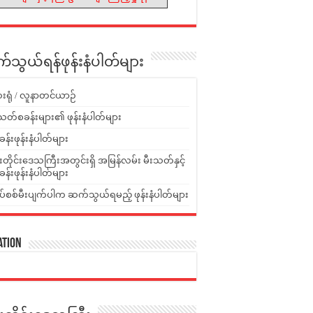
သွယ်ရန်ဖုန်းနံပါတ်များ
းရုံ / လူနာတင်ယာဉ်
သတ်စခန်းများ၏ ဖုန်းနံပါတ်များ
ခန်းဖုန်းနံပါတ်များ
ူးတိုင်းဒေသကြီးအတွင်းရှိ အမြန်လမ်း မီးသတ်နှင့်
ခန်းဖုန်းနံပါတ်များ
ပ်စစ်မီးပျက်ပါက ဆက်သွယ်ရမည့် ဖုန်းနံပါတ်များ
ation