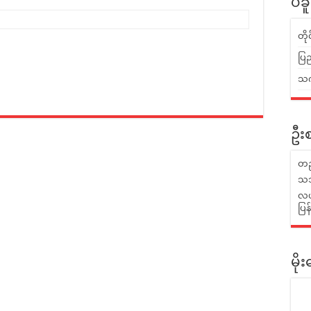
ပဲခ
တိ
ပြည
သက်
ဦးစ
တည
သဘ
လယ်
ပြ
မိ