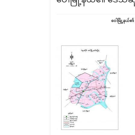
ဝေါမြို့နယ်