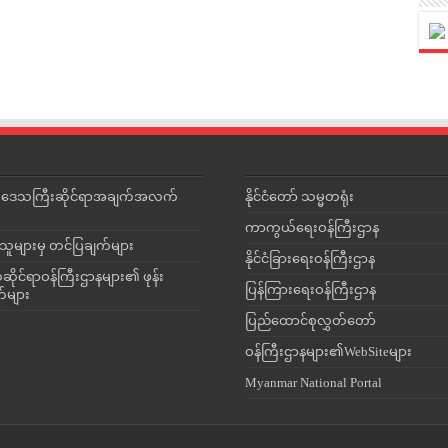
င်းဒေသကြီးဆိုင်ရာအချက်အလက်
နိုင်ငံတော် သမ္မတရုံး
ကာကွယ်ရေးဝန်ကြီးဌာန
သူများမှ တင်ပြချက်များ
နိုင်ငံခြားရေးဝန်ကြီးဌာန
ိုင်ရာဝန်ကြီးဌာနများ၏ ဖုန်း
ပြန်ကြားရေးဝန်ကြီးဌာန
တ်များ
ပြည်ထောင်စုလွှတ်တော်
ဝန်ကြီးဌာနများ၏WebSiteများ
Myanmar National Portal