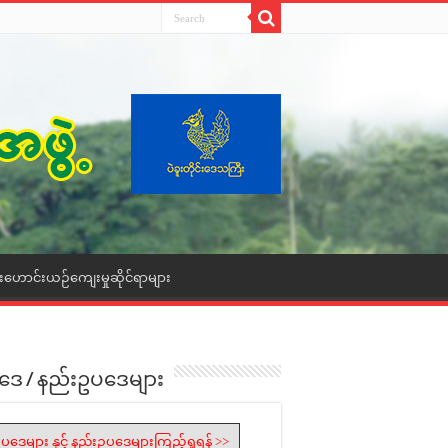
ေးဟောင်းယဉ်ကျေးမှုဆိုင်ရာများ
ဒေ / နည်းဥပဒေများ
ပဒေများ နှင့် နည်းဥပဒေများကြည့်ရှုရန် >>