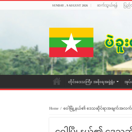
ဆက်သွယ်ရန်
ပြည်
SUNDAY , 9 AUGUST 2026
တိုင်းဒေသကြီး အစိုးရအဖွဲ့ရုံး
အုပ်
Home
/
ဝေါမြို့နယ်၏ ဒေသဆိုင်ရာအချက်အလက်
ဝေါမြို့နယ်၏ ဒေသ