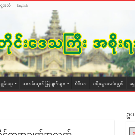
သူ့အသံ
English
ချုပ်ရေး
သတင်းထုတ်ပြန်ချက်များ
မီဒီယာ
ခရီးသွားလမ်းညွှန်
ရှ
ဥပ
ဆိုင်ရာအချက်အလက်
ဥ