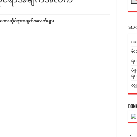
၏ ဒေသဆိုင်ရာအချက်အလက်များ
ဆက်
ဆေ
မီး
ရဲစ
ပဲခ
ရဲစ
လျှ
Don