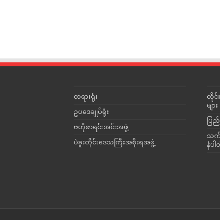
တရားရုံး
တို
များ
ဥပဒေချုပ်ရုံး
ပြည်
ဗဟိုစာရင်းအင်းအဖွဲ့
သက်ဆ
ပဲခူးတိုင်းဒေသကြီးအစိုးရအဖွဲ့
နံပါ