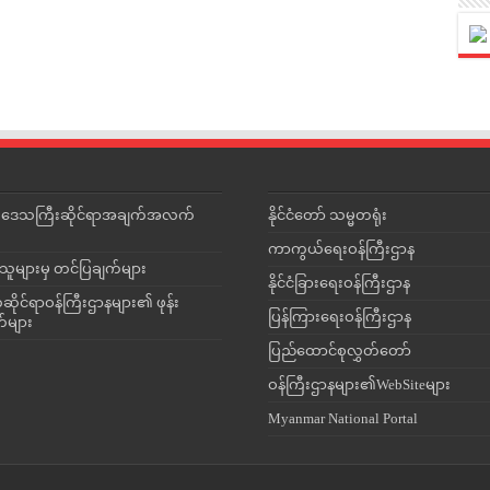
င်းဒေသကြီးဆိုင်ရာအချက်အလက်
နိုင်ငံတော် သမ္မတရုံး
ကာကွယ်ရေးဝန်ကြီးဌာန
သူများမှ တင်ပြချက်များ
နိုင်ငံခြားရေးဝန်ကြီးဌာန
ိုင်ရာဝန်ကြီးဌာနများ၏ ဖုန်း
ပြန်ကြားရေးဝန်ကြီးဌာန
တ်များ
ပြည်ထောင်စုလွှတ်တော်
ဝန်ကြီးဌာနများ၏WebSiteများ
Myanmar National Portal