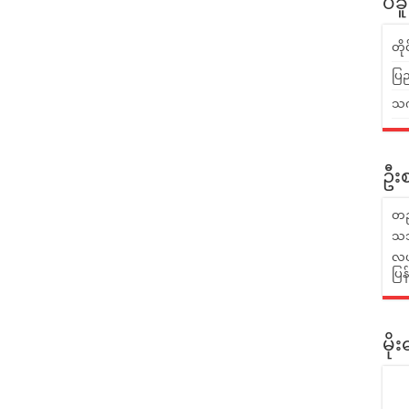
ပဲခ
တိ
ပြည
သက်
ဦးစ
တည
သဘ
လယ်
ပြ
မိ