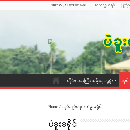
ဆက်သွယ်ရန်
ပြည်
FRIDAY , 7 AUGUST 2026
တိုင်းဒေသကြီး အစိုးရအဖွဲ့ရုံး
အုပ်
Home
/
အုပ်ချုပ်ရေး
/
ပဲခူးခရိုင်
ပဲခူးခရိုင်