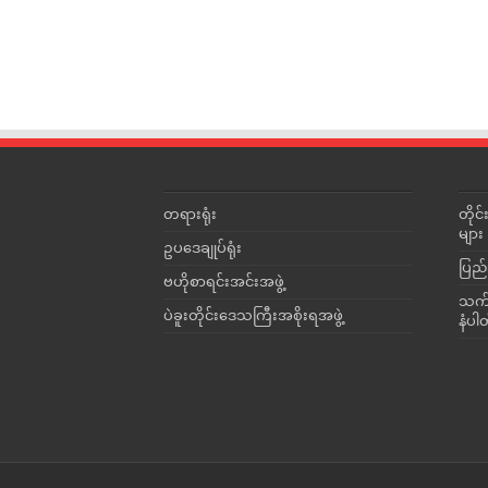
တရားရုံး
တို
များ
ဥပဒေချုပ်ရုံး
ပြည်
ဗဟိုစာရင်းအင်းအဖွဲ့
သက်ဆ
ပဲခူးတိုင်းဒေသကြီးအစိုးရအဖွဲ့
နံပါ