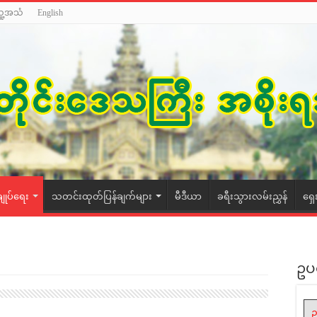
သူ့အသံ
English
ချုပ်ရေး
သတင်းထုတ်ပြန်ချက်များ
မီဒီယာ
ခရီးသွားလမ်းညွှန်
ရှေ
ဥပ
ဥ