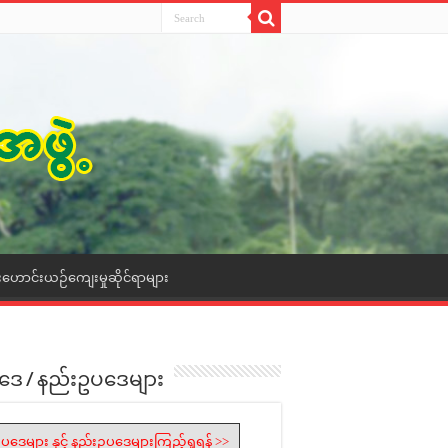
းဟောင်းယဉ်ကျေးမှုဆိုင်ရာများ
ဒေ / နည်းဥပဒေများ
ပဒေများ နှင့် နည်းဥပဒေများကြည့်ရှုရန် >>