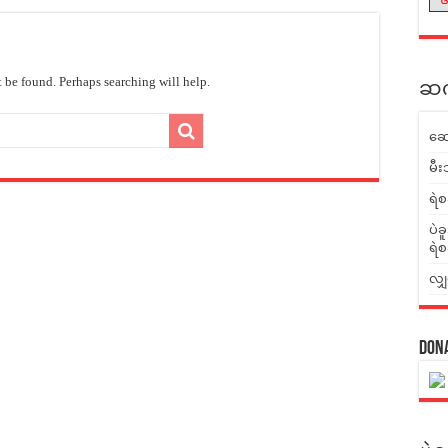
 be found. Perhaps searching will help.
ဆက်
ဆေ
မီး
ရဲစ
ပဲခ
ရဲစ
လျှ
Don