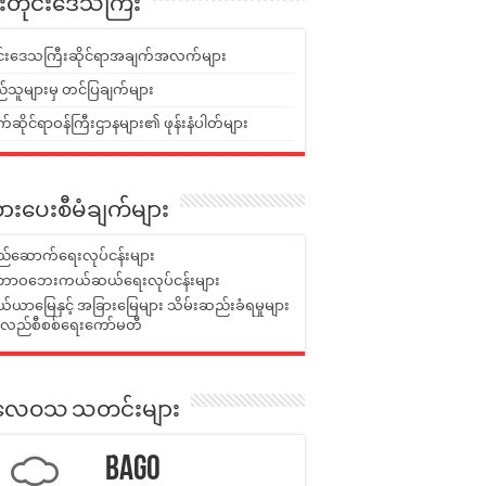
ူးတိုင်းဒေသကြီး
ုင်းဒေသကြီးဆိုင်ရာအချက်အလက်များ
်သူများမှ တင်ပြချက်များ
ဆိုင်ရာဝန်ကြီးဌာနများ၏ ဖုန်းနံပါတ်များ
ားပေးစီမံချက်များ
်ဆောက်ရေးလုပ်ငန်းများ
ာဝဘေးကယ်ဆယ်ရေးလုပ်ငန်းများ
ယာမြေနှင့် အခြားမြေများ သိမ်းဆည်းခံရမှုများ
န်လည်စီစစ်ရေးကော်မတီ
ုးလေဝသ သတင်းများ
Bago