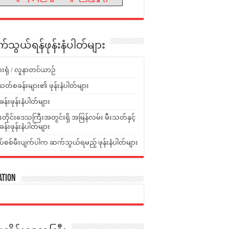
သွယ်ရန်ဖုန်းနံပါတ်များ
းရုံ / လူနာတင်ယာဉ်
သတ်စခန်းများ၏ ဖုန်းနံပါတ်များ
ခန်းဖုန်းနံပါတ်များ
ူးတိုင်းဒေသကြီးအတွင်းရှိ အမြန်လမ်း မီးသတ်နှင့်
ခန်းဖုန်းနံပါတ်များ
ပ်စစ်မီးပျက်ပါက ဆက်သွယ်ရမည့် ဖုန်းနံပါတ်များ
ation