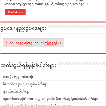
ကလေးကျေးရွာ၊ ကွင်းအမှတ်(၉၈၂)၌ ဆင်းသုခ(၁၁)ဧက နွေစပါး …
Read More »
ဥပဒေ / နည်းဥပဒေများ
ဥပဒေများ နှင့် နည်းဥပဒေများကြည့်ရှုရန် >>
ဆက်သွယ်ရန်ဖုန်းနံပါတ်များ
ဆေးရုံ / လူနာတင်ယာဉ်
မီးသတ်စခန်းများ၏ ဖုန်းနံပါတ်များ
ရဲစခန်းဖုန်းနံပါတ်များ
ပဲခူးတိုင်းဒေသကြီးအတွင်းရှိ အမြန်လမ်း မီးသတ်နှင့် ရဲစခန်းဖုန်းနံပါတ်များ