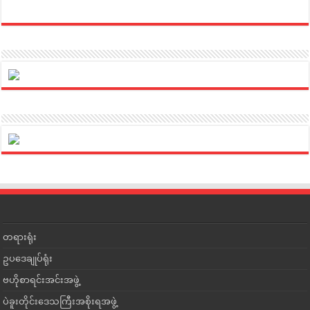
တရားရုံး
ဥပဒေချုပ်ရုံး
ဗဟိုစာရင်းအင်းအဖွဲ့
ပဲခူးတိုင်းဒေသကြီးအစိုးရအဖွဲ့