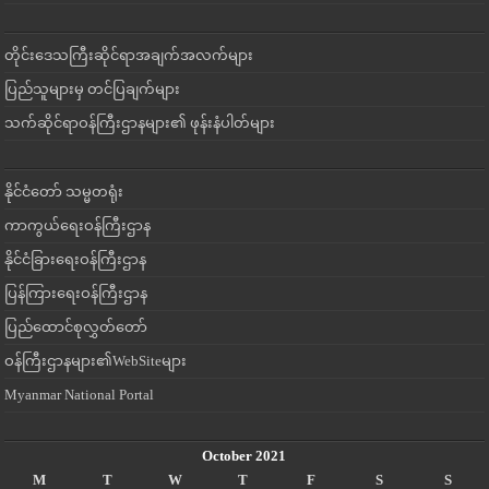
တိုင်းဒေသကြီးဆိုင်ရာအချက်အလက်များ
ပြည်သူများမှ တင်ပြချက်များ
သက်ဆိုင်ရာဝန်ကြီးဌာနများ၏ ဖုန်းနံပါတ်များ
နိုင်ငံတော် သမ္မတရုံး
ကာကွယ်ရေးဝန်ကြီးဌာန
နိုင်ငံခြားရေးဝန်ကြီးဌာန
ပြန်ကြားရေးဝန်ကြီးဌာန
ပြည်ထောင်စုလွှတ်တော်
ဝန်ကြီးဌာနများ၏WebSiteများ
Myanmar National Portal
October 2021
M
T
W
T
F
S
S