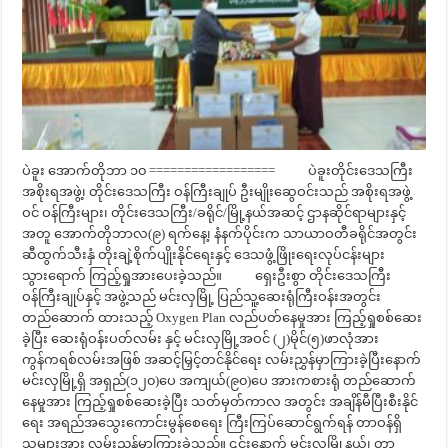
ပဲခူး အောက်တိုဘာ ၁၀ ================== ပဲခူးတိုင်းဒေသကြီး
အစိုးရအဖွဲ့၊ တိုင်းဒေသကြီး ဝန်ကြီးချုပ် ဦးမျိုးဆွေဝင်းသည် အစိုးရအဖွဲ့
ဝင် ဝန်ကြီးများ၊ တိုင်းဒေသကြီး/ခရိုင်/မြို့နယ်အဆင့် ဌာနဆိုင်ရာများနှင့်
အတူ အောက်တိုဘာလ(၉) ရက်နေ့၊ နံနက်ပိုင်းက သာယာဝတီခရိုင်အတွင်း
ဆီထွက်သီးနှံ တိုးချဲ့စိုက်ပျိုးနိုင်ရေးနှင့် ဒေသဖွံ့ဖြိုးရေးလုပ်ငန်းများ
သွားရောက် ကြည့်ရှုအားပေးခဲ့သည်။ ရှေးဦးစွာ တိုင်းဒေသကြီး
ဝန်ကြီးချုပ်နှင့် အဖွဲ့သည် မင်းလှမြို့ ပြည်သူ့ဆေးရုံကြီးဝန်းအတွင်း
တည်ဆောက် ထားသည့် Oxygen Plan လည်ပတ်နေမှုအား ကြည့်ရှုစစ်ဆေး
ခဲ့ပြီး ဆေးရုံဝန်းပတ်လမ်း နှင့် မင်းလှမြို့အဝင် (၂)မိုင်(၅)ဖာလုံအား
ကွန်ကရစ်လမ်းအဖြစ် အဆင့်မြှင့်တင်နိုင်ရေး လမ်းညွှန်မှာကြားခဲ့ပြီးနောက်
မင်းလှမြို့ရှိ အရှည်(၁၂၀)ပေ အကျယ်(၉၀)ပေ အားကစားရုံ တည်ဆောက်
နေမှုအား ကြည့်ရှုစစ်ဆေးခဲ့ပြီး သတ်မှတ်ကာလ အတွင်း အချိန်မီပြီးစီးနိုင်
ရေး အရည်အသွေးကောင်းမွန်စေရေး ကြီးကြပ်ဆောင်ရွက်ရန် တာဝန်ရှိ
သူများအား လမ်းညွှန်မှာကြားခဲ့သည်။ ၎င်းနောက် မင်းလှမြို့နယ်၊ တာ