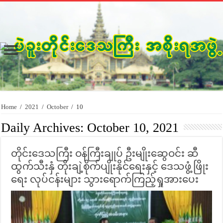
Home
/
2021
/
October
/
10
Daily Archives:
October 10, 2021
တိုင်းဒေသကြီး ဝန်ကြီးချုပ် ဦးမျိုးဆွေဝင်း ဆီ
ထွက်သီးနှံ တိုးချဲ့စိုက်ပျိုးနိုင်ရေးနှင့် ဒေသဖွံ့ဖြိုး
ရေး လုပ်ငန်းများ သွားရောက်ကြည့်ရှုအားပေး