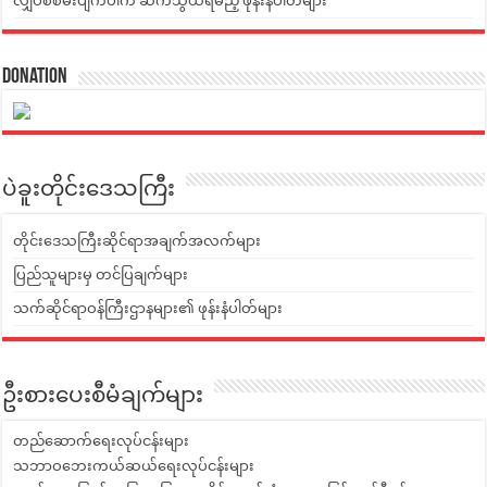
လျှပ်စစ်မီးပျက်ပါက ဆက်သွယ်ရမည့် ဖုန်းနံပါတ်များ
Donation
ပဲခူးတိုင်းဒေသကြီး
တိုင်းဒေသကြီးဆိုင်ရာအချက်အလက်များ
ပြည်သူများမှ တင်ပြချက်များ
သက်ဆိုင်ရာဝန်ကြီးဌာနများ၏ ဖုန်းနံပါတ်များ
ဦးစားပေးစီမံချက်များ
တည်ဆောက်ရေးလုပ်ငန်းများ
သဘာဝဘေးကယ်ဆယ်ရေးလုပ်ငန်းများ