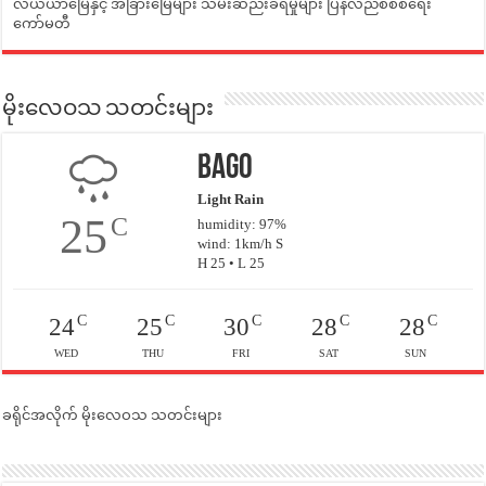
လယ်ယာမြေနှင့် အခြားမြေများ သိမ်းဆည်းခံရမှုများ ပြန်လည်စီစစ်ရေး
ကော်မတီ
မိုးလေဝသ သတင်းများ
Bago
Light Rain
25
C
humidity: 97%
wind: 1km/h S
H 25 • L 25
C
C
C
C
C
24
25
30
28
28
WED
THU
FRI
SAT
SUN
ခရိုင်အလိုက် မိုးလေဝသ သတင်းများ