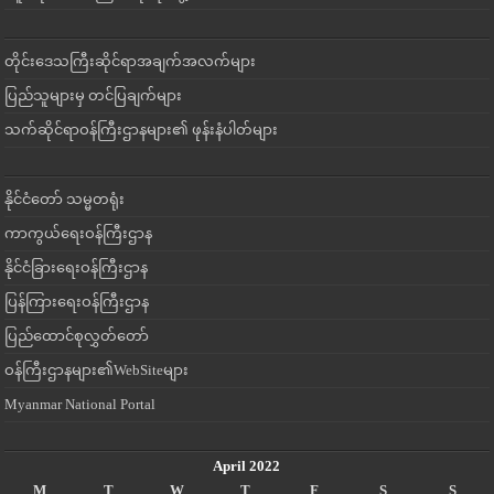
တိုင်းဒေသကြီးဆိုင်ရာအချက်အလက်များ
ပြည်သူများမှ တင်ပြချက်များ
သက်ဆိုင်ရာဝန်ကြီးဌာနများ၏ ဖုန်းနံပါတ်များ
နိုင်ငံတော် သမ္မတရုံး
ကာကွယ်ရေးဝန်ကြီးဌာန
နိုင်ငံခြားရေးဝန်ကြီးဌာန
ပြန်ကြားရေးဝန်ကြီးဌာန
ပြည်ထောင်စုလွှတ်တော်
ဝန်ကြီးဌာနများ၏WebSiteများ
Myanmar National Portal
April 2022
M
T
W
T
F
S
S