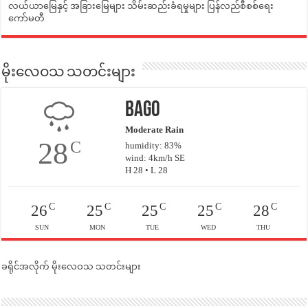
လယ်ယာမြေနှင့် အခြားမြေများ သိမ်းဆည်းခံရမှုများ ပြန်လည်စီစစ်ရေး
ကော်မတီ
မိုးလေဝသ သတင်းများ
Bago
Moderate Rain
28
C
humidity: 83%
wind: 4km/h SE
H 28 • L 28
C
C
C
C
C
26
25
25
25
28
SUN
MON
TUE
WED
THU
ခရိုင်အလိုက် မိုးလေဝသ သတင်းများ