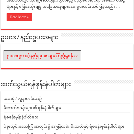
အနာဂတ်တွင် တိုးချဲ့ဆောင်ရွက်သွားမည့် ပညာရေးဆိုင်ရာ အဆောက်အဦ
များနှင့် မြေအသုံးချမှု အခြေအနေများအား ရှင်းလင်းတင်ပြခဲ့သည်။ …
Read More »
ဥပဒေ / နည်းဥပဒေများ
ဥပဒေများ နှင့် နည်းဥပဒေများကြည့်ရှုရန် >>
ဆက်သွယ်ရန်ဖုန်းနံပါတ်များ
ဆေးရုံ / လူနာတင်ယာဉ်
မီးသတ်စခန်းများ၏ ဖုန်းနံပါတ်များ
ရဲစခန်းဖုန်းနံပါတ်များ
ပဲခူးတိုင်းဒေသကြီးအတွင်းရှိ အမြန်လမ်း မီးသတ်နှင့် ရဲစခန်းဖုန်းနံပါတ်များ