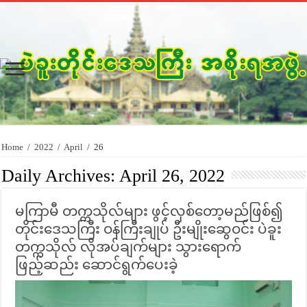
Home
/
2022
/
April
/
26
Daily Archives:
April 26, 2022
မကြာမီ တက္ကသိုလ်များ ဖွင့်လှစ်တော့မည်ဖြစ်၍
တိုင်းဒေသကြီး ဝန်ကြီးချုပ် ဦးမျိုးဆွေဝင်း ပဲခူး
တက္ကသိုလ် လိုအပ်ချက်များ သွားရောက်
ဖြည့်ဆည်း ဆောင်ရွက်ပေးခဲ့