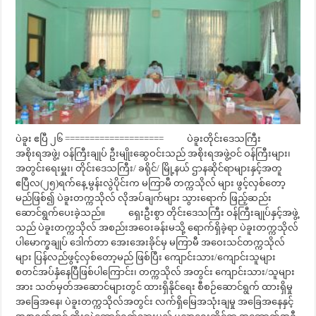
ပဲခူး ဧပြီ ၂၆ ==================== ပဲခူးတိုင်းဒေသကြီး
အစိုးရအဖွဲ့၊ ဝန်ကြီးချုပ် ဦးမျိုးဆွေဝင်းသည် အစိုးရအဖွဲ့ဝင် ဝန်ကြီးများ၊
အတွင်းရေးမှူး၊ တိုင်းဒေသကြီး/ ခရိုင်/ မြို့နယ် ဌာနဆိုင်ရာများနှင့်အတူ
ဧပြီလ(၂၅)ရက်နေ့ မွန်းလွဲပိုင်းက မကြာမီ တက္ကသိုလ် များ ဖွင့်လှစ်တော့
မည်ဖြစ်၍ ပဲခူးတက္ကသိုလ် လိုအပ်ချက်များ သွားရောက် ဖြည့်ဆည်း
ဆောင်ရွက်ပေးခဲ့သည်။ ရှေးဦးစွာ တိုင်းဒေသကြီး ဝန်ကြီးချုပ်နှင့်အဖွဲ့
သည် ပဲခူးတက္ကသိုလ် အစည်းအဝေးခန်းမသို့ ရောက်ရှိခဲ့ရာ ပဲခူးတက္ကသိုလ်
ပါမောက္ခချုပ် ဒေါက်တာ အေးအေးခိုင်မှ မကြာမီ အဝေးသင်တက္ကသိုလ်
များ ပြန်လည်ဖွင့်လှစ်တော့မည် ဖြစ်ပြီး ကျောင်းသား/ကျောင်းသူများ
စတင်အပ်နှံနေပြီဖြစ်ပါကြောင်း၊ တက္ကသိုလ် အတွင်း ကျောင်းသား/သူများ
အား သတ်မှတ်အဆောင်များတွင် ထားရှိနိုင်ရေး စီစဉ်ဆောင်ရွက် ထားရှိမှု
အခြေအနေ၊ ပဲခူးတက္ကသိုလ်အတွင်း လက်ရှိမြေအသုံးချမှု အခြေအနေနှင့်