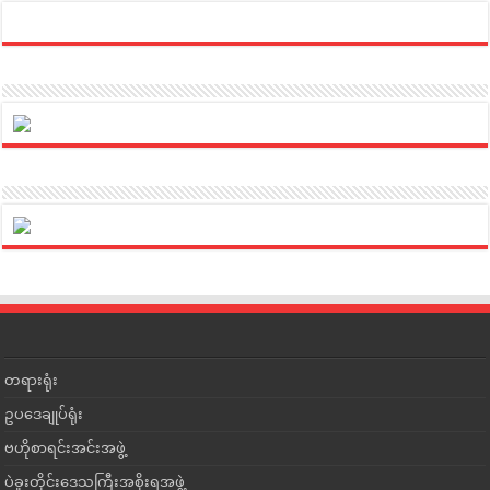
တရားရုံး
ဥပဒေချုပ်ရုံး
ဗဟိုစာရင်းအင်းအဖွဲ့
ပဲခူးတိုင်းဒေသကြီးအစိုးရအဖွဲ့