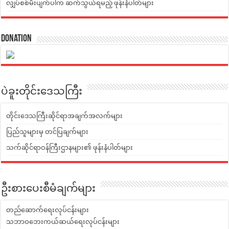
လျှပ်စစ်မီးပျက်ပါက ဆက်သွယ်ရမည့် ဖုန်းနံပါတ်များ
Donation
ပဲခူးတိုင်းဒေသကြီး
တိုင်းဒေသကြီးဆိုင်ရာအချက်အလက်များ
ပြည်သူများမှ တင်ပြချက်များ
သက်ဆိုင်ရာဝန်ကြီးဌာနများ၏ ဖုန်းနံပါတ်များ
ဦးစားပေးစီမံချက်များ
တည်ဆောက်ရေးလုပ်ငန်းများ
သဘာဝဘေးကယ်ဆယ်ရေးလုပ်ငန်းများ