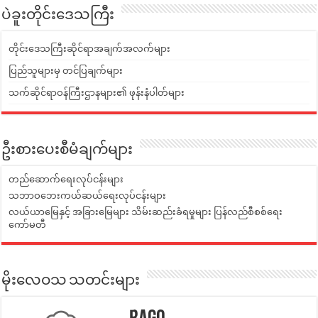
ပဲခူးတိုင်းဒေသကြီး
တိုင်းဒေသကြီးဆိုင်ရာအချက်အလက်များ
ပြည်သူများမှ တင်ပြချက်များ
သက်ဆိုင်ရာဝန်ကြီးဌာနများ၏ ဖုန်းနံပါတ်များ
ဦးစားပေးစီမံချက်များ
တည်ဆောက်ရေးလုပ်ငန်းများ
သဘာဝဘေးကယ်ဆယ်ရေးလုပ်ငန်းများ
လယ်ယာမြေနှင့် အခြားမြေများ သိမ်းဆည်းခံရမှုများ ပြန်လည်စီစစ်ရေး
ကော်မတီ
မိုးလေဝသ သတင်းများ