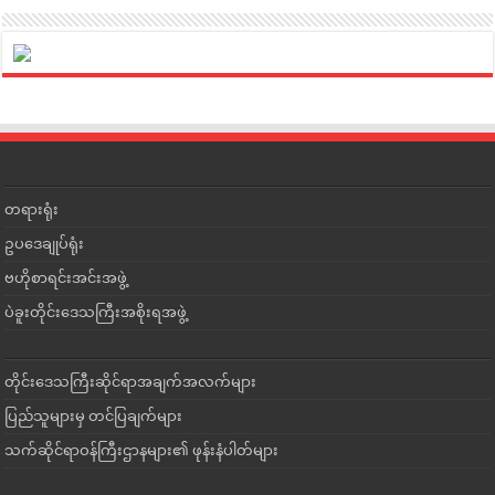
တရားရုံး
ဥပဒေချုပ်ရုံး
ဗဟိုစာရင်းအင်းအဖွဲ့
ပဲခူးတိုင်းဒေသကြီးအစိုးရအဖွဲ့
တိုင်းဒေသကြီးဆိုင်ရာအချက်အလက်များ
ပြည်သူများမှ တင်ပြချက်များ
သက်ဆိုင်ရာဝန်ကြီးဌာနများ၏ ဖုန်းနံပါတ်များ