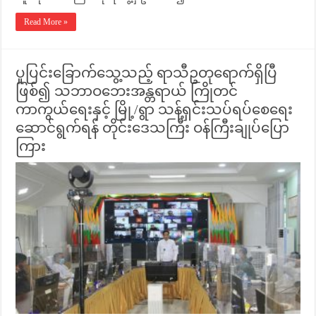
Read More »
ပူပြင်းခြောက်သွေ့သည့် ရာသီဥတုရောက်ရှိပြီ
ဖြစ်၍ သဘာဝဘေးအန္တရာယ် ကြိုတင်
ကာကွယ်ရေးနှင့် မြို့/ရွာ သန့်ရှင်းသပ်ရပ်စေရေး
ဆောင်ရွက်ရန် တိုင်းဒေသကြီး ဝန်ကြီးချုပ်ပြော
ကြား