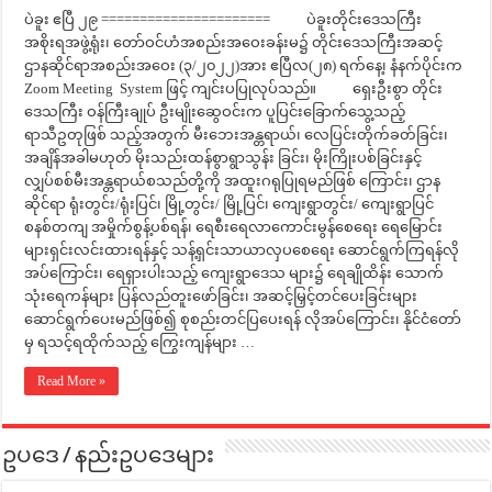
ပဲခူး ဧပြီ ၂၉ ====================== ပဲခူးတိုင်းဒေသကြီး
အစိုးရအဖွဲ့ရုံး၊ တော်ဝင်ဟံအစည်းအဝေးခန်းမ၌ တိုင်းဒေသကြီးအဆင့်
ဌာနဆိုင်ရာအစည်းအဝေး (၃/၂၀၂၂)အား ဧပြီလ(၂၈) ရက်နေ့၊ နံနက်ပိုင်းက
Zoom Meeting System ဖြင့် ကျင်းပပြုလုပ်သည်။ ရှေးဦးစွာ တိုင်း
ဒေသကြီး ဝန်ကြီးချုပ် ဦးမျိုးဆွေဝင်းက ပူပြင်းခြောက်သွေ့သည့်
ရာသီဥတုဖြစ် သည့်အတွက် မီးဘေးအန္တရာယ်၊ လေပြင်းတိုက်ခတ်ခြင်း၊
အချိန်အခါမဟုတ် မိုးသည်းထန်စွာရွာသွန်း ခြင်း၊ မိုးကြိုးပစ်ခြင်းနှင့်
လျှပ်စစ်မီးအန္တရာယ်စသည်တို့ကို အထူးဂရုပြုရမည်ဖြစ် ကြောင်း၊ ဌာန
ဆိုင်ရာ ရုံးတွင်း/ရုံးပြင်၊ မြို့တွင်း/ မြို့ပြင်၊ ကျေးရွာတွင်း/ ကျေးရွာပြင်
စနစ်တကျ အမှိုက်စွန့်ပစ်ရန်၊ ရေစီးရေလာကောင်းမွန်စေရေး ရေမြောင်း
များရှင်းလင်းထားရန်နှင့် သန့်ရှင်းသာယာလှပစေရေး ဆောင်ရွက်ကြရန်လို
အပ်ကြောင်း၊ ရေရှားပါးသည့် ကျေးရွာဒေသ များ၌ ရေချိုထိန်း သောက်
သုံးရေကန်များ ပြန်လည်တူးဖော်ခြင်း၊ အဆင့်မြှင့်တင်ပေးခြင်းများ
ဆောင်ရွက်ပေးမည်ဖြစ်၍ စုစည်းတင်ပြပေးရန် လိုအပ်ကြောင်း၊ နိုင်ငံတော်
မှ ရသင့်ရထိုက်သည့် ကြွေးကျန်များ …
Read More »
ဥပဒေ / နည်းဥပဒေများ