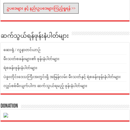
ဥပဒေများ နှင့် နည်းဥပဒေများကြည့်ရှုရန် >>
ဆက်သွယ်ရန်ဖုန်းနံပါတ်များ
ဆေးရုံ / လူနာတင်ယာဉ်
မီးသတ်စခန်းများ၏ ဖုန်းနံပါတ်များ
ရဲစခန်းဖုန်းနံပါတ်များ
ပဲခူးတိုင်းဒေသကြီးအတွင်းရှိ အမြန်လမ်း မီးသတ်နှင့် ရဲစခန်းဖုန်းနံပါတ်များ
လျှပ်စစ်မီးပျက်ပါက ဆက်သွယ်ရမည့် ဖုန်းနံပါတ်များ
Donation