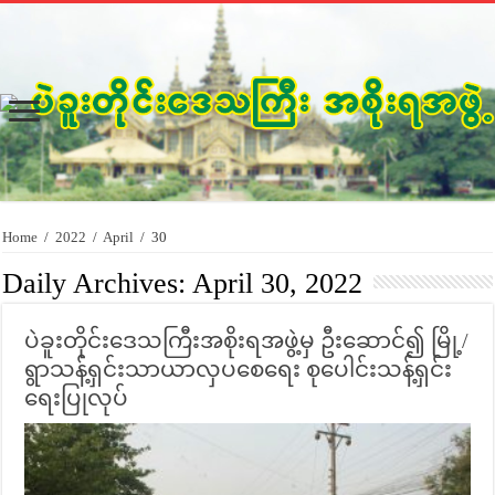
Home
/
2022
/
April
/
30
Daily Archives:
April 30, 2022
ပဲခူးတိုင်းဒေသကြီးအစိုးရအဖွဲ့မှ ဦးဆောင်၍ မြို့/
ရွာသန့်ရှင်းသာယာလှပစေရေး စုပေါင်းသန့်ရှင်း
ရေးပြုလုပ်