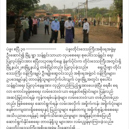
ပဲခူး ဧပြီ ၃၀ =============== ပဲခူးတိုင်းဒေသကြီးအစိုးရအဖွဲ့မှ
ဦးဆောင်၍ မြို့/ရွာ သန့်ရှင်းသာယာ လှပစေရေး စုပေါင်းသန့်ရှင်း ရေး
ပြုလုပ်ခြင်းအား ဧပြီလ(၃၀)ရက်နေ့၊ နံနက်ပိုင်းက တိုင်းဒေသကြီးအတွင်းရှိ
မြို့နယ်(၂၈)မြို့နယ်၌ တစ်ပြိုင်တည်း ပြုလုပ်ခဲ့သည်။ ရှေးဦးစွာ တိုင်း
ဒေသကြီး ဝန်ကြီးချုပ် ဦးမျိုးဆွေဝင်းသည် အစိုးရအဖွဲ့ဝင် ဝန်ကြီးများ၊
ဥပဒေချုပ်နှင့် တာဝန်ရှိသူများလိုက်ပါလျက် ပဲခူးမြို့အတွင်း စုပေါင်း
သန့်ရှင်းရေး ပြုလုပ်နေမှုအား လှည့်လည်ကြည့်ရှုအားပေးခဲ့ပြီး ရေစီး ရေ
လာ ကောင်းမွန်စေရေး လမ်းဘေးဝဲ/ယာ ရေနုတ်မြောင်းများ ပြန်လည်
အဆင့်မြှင့်တင်ရန်၊ ကွန်ကရစ်ပန်းခုံများ လမ်းဘေးဝဲ/ယာ တစ်ညီတစ်ညာ
တည်း ဖြစ်စေရေး ဆောင်ရွက်ရန်၊ လမ်းအလိုက် အမှိုက်ကန်၊ အမှိုက်ပုံးများ
စနစ်တကျထားရှိစေရေးနှင့် ပြည်သူများ စနစ်တကျ အမှိုက်စွန့်ပစ်စေရေး
အသိပညာပေးရန်နှင့် အမှိုက်သိမ်းဆည်းမှုများ အချိန်နှင့်တစ်ပြေးညီ
ဆောင်ရွက်နိုင်စေရေး တာဝန်ရှိသူ များအား လမ်းညွှန်မှာကြားခဲ့သည်။
ပဲခူးတိုင်းဒေသကြီးအစိုးရအဖွဲ့မှ ဦးဆောင်၍ …