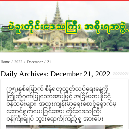
Home
/
2022
/
December
/
21
Daily Archives:
December 21, 2022
(၇၅)နှစ်မြောက် စိန်ရတုလွတ်လပ်ရေးနေ့ကို
ကြိုဆိုဂုဏ်ပြုသောအားဖြင့် အငြိမ်းစားနိုင်ငံ့
ဝန်ထမ်းများ အထူးကျန်းမာရေးစောင့်ရှောက်မှု
ဆောင်ရွက်ပေးခြင်းအား တိုင်းဒေသကြီး
ဝန်ကြီးချုပ် သွားရောက်ကြည့်ရှု အားပေး