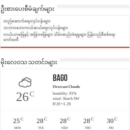
ဦးစားပေးစီမံချက်များ
တည်ဆောက်ရေးလုပ်ငန်းများ
သဘာဝဘေးကယ်ဆယ်ရေးလုပ်ငန်းများ
လယ်ယာမြေနှင့် အခြားမြေများ သိမ်းဆည်းခံရမှုများ ပြန်လည်စီစစ်ရေး
ကော်မတီ
မိုးလေဝသ သတင်းများ
Bago
Overcast Clouds
26
C
humidity: 91%
wind: 3km/h SW
H 26 • L 26
C
C
C
C
C
25
28
28
28
30
MON
TUE
WED
THU
FRI