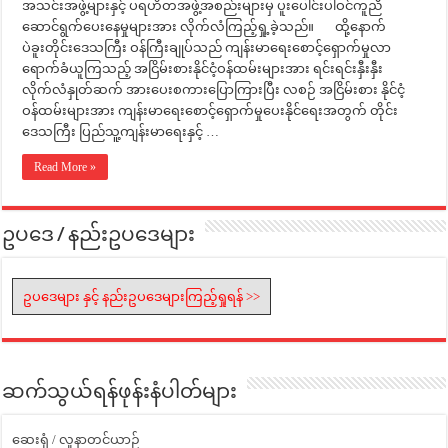
အသင်းအဖွဲ့များနှင့် ပရဟိတအဖွဲ့အစည်းများမှ ပူးပေါင်းပါဝင်ကူညီ
ဆောင်ရွက်ပေးနေမှုများအား လိုက်လံကြည့်ရှု့ခဲ့သည်။ ထို့နောက်
ပဲခူးတိုင်းဒေသကြီး ဝန်ကြီးချုပ်သည် ကျန်းမာရေးစောင့်ရှောက်မှုလာ
ရောက်ခံယူကြသည့် အငြိမ်းစားနိုင်ငံ့ဝန်ထမ်းများအား ရင်းရင်းနှီးနှီး
လိုက်လံနှုတ်ဆက် အားပေးစကားပြောကြားပြီး လစဉ် အငြိမ်းစား နိုင်ငံ့
ဝန်ထမ်းများအား ကျန်းမာရေးစောင့်ရှောက်မှုပေးနိုင်ရေးအတွက် တိုင်း
ဒေသကြီး ပြည်သူ့ကျန်းမာရေးနှင့် …
Read More »
ဥပဒေ / နည်းဥပဒေများ
ဥပဒေများ နှင့် နည်းဥပဒေများကြည့်ရှုရန် >>
ဆက်သွယ်ရန်ဖုန်းနံပါတ်များ
ဆေးရုံ / လူနာတင်ယာဉ်