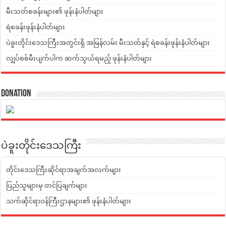
မီးသတ်စခန်းများ၏ ဖုန်းနံပါတ်များ
ရဲစခန်းဖုန်းနံပါတ်များ
ပဲခူးတိုင်းဒေသကြီးအတွင်းရှိ အမြန်လမ်း မီးသတ်နှင့် ရဲစခန်းဖုန်းနံပါတ်များ
လျှပ်စစ်မီးပျက်ပါက ဆက်သွယ်ရမည့် ဖုန်းနံပါတ်များ
Donation
ပဲခူးတိုင်းဒေသကြီး
တိုင်းဒေသကြီးဆိုင်ရာအချက်အလက်များ
ပြည်သူများမှ တင်ပြချက်များ
သက်ဆိုင်ရာဝန်ကြီးဌာနများ၏ ဖုန်းနံပါတ်များ