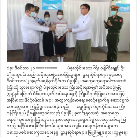
ပဲခူး ဒီဇင်ဘာ ၂၁ ========== ပဲခူးတိုင်းဒေသကြီး ဝန်ကြီးချုပ် ဦး
မျိုးဆွေဝင်းသည် အစိုးရအဖွဲ့တာဝန်ရှိသူများ၊ ဌာနဆိုင်ရာများ နှင့်အတူ
ဒီဇင်ဘာလ(၂၁)ရက်နေ့ နံနက်ပိုင်းက ပဲခူးမြို့၊ အထွေထွေရောဂါကုဆေးရုံ
ကြီးသို့ သွားရောက်၍ ပဲခူးတိုင်းဒေသကြီးအစိုးရအဖွဲ့၏အစီအစဉ်ဖြင့်
(၇၅)နှစ်မြောက် စိန်ရတုလွတ်လပ်ရေးနေ့ကို ကြိုဆိုဂုဏ်ပြုသောအားဖြင့်
အငြိမ်းစားနိုင်ငံ့ဝန်ထမ်းများ အထူးကျန်းမာရေးစောင့်ရှောက်မှု ဆောင်ရွက်
ပေးနေမှုအား ကြည့်ရှုအားပေးခဲ့သည်၊ ရှေးဦးစွာ ပဲခူးတိုင်းဒေသကြီး
ဝန်ကြီးချုပ် ဦးမျိုးဆွေဝင်းသည် ပဲခူးမြို့ ခုတင်(၅၀၀)ဆံ့ အထွေထွေ
ရောဂါကုဆေးရုံးကြီးတွင် ကျန်းမာရေးစောင့်ရှောက်မှု လာရောက်ခံယူကြ
သည့် အငြိမ်းစားနိုင်ငံ့ဝန်ထမ်း များအား ကျန်းမာရေးဝန်ထမ်းများက
စမ်းသပ်စစ်ဆေးကုသပေးနေမှု၊ ဌာနဆိုင်ရာများ၊ မြို့မိမြို့ဖများ၊ လူမှုရေး