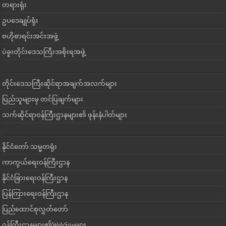
တရားရုံး
ဥပဒေချုပ်ရုံး
ဗဟိုစာရင်းအင်းအဖွဲ့
ပဲခူးတိုင်းဒေသကြီးအစိုးရအဖွဲ့
တိုင်းဒေသကြီးဆိုင်ရာအချက်အလက်များ
ပြည်သူများမှ တင်ပြချက်များ
သက်ဆိုင်ရာဝန်ကြီးဌာနများ၏ ဖုန်းနံပါတ်များ
နိုင်ငံတော် သမ္မတရုံး
ကာကွယ်ရေးဝန်ကြီးဌာန
နိုင်ငံခြားရေးဝန်ကြီးဌာန
ပြန်ကြားရေးဝန်ကြီးဌာန
ပြည်ထောင်စုလွှတ်တော်
ဝန်ကြီးဌာနများ၏WebSiteများ