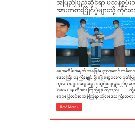
အပြည်ပြည်ဆိုင်ရာ မသန်စွမ်းသ
အားကစားပြိုင်ပွဲများသို့ တိုင်
နေ့ အထိမ်းအမှတ် အခြေခံပညာအဆင့် စာစီစာကုံး
ဒေသကြီး ဝန်ကြီးချုပ် ဦးမျိုးဆွေဝင်းက ဂုဏ်ပြုဆ
ကုလသမဂ္ဂအထွေထွေ အတွင်းရေးမှူးချုပ်မှ ပေးပ
Video Clip တို့အား ကြည့်ရှုခဲ့ကြသည်။ ထ
ဖျော်ဖြေတင်ဆက်ခဲ့ကြရာ တိုင်းဒေသကြီးတရား
Read More »