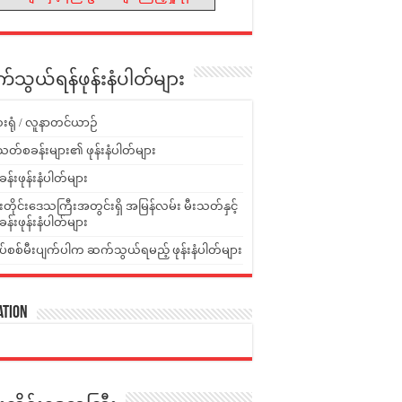
သွယ်ရန်ဖုန်းနံပါတ်များ
းရုံ / လူနာတင်ယာဉ်
သတ်စခန်းများ၏ ဖုန်းနံပါတ်များ
ခန်းဖုန်းနံပါတ်များ
ူးတိုင်းဒေသကြီးအတွင်းရှိ အမြန်လမ်း မီးသတ်နှင့်
ခန်းဖုန်းနံပါတ်များ
ပ်စစ်မီးပျက်ပါက ဆက်သွယ်ရမည့် ဖုန်းနံပါတ်များ
ation