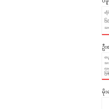
ပဲခ
တိ
ပြည
သက်
ဦးစ
တည
သဘ
လယ်
ပြ
မိ