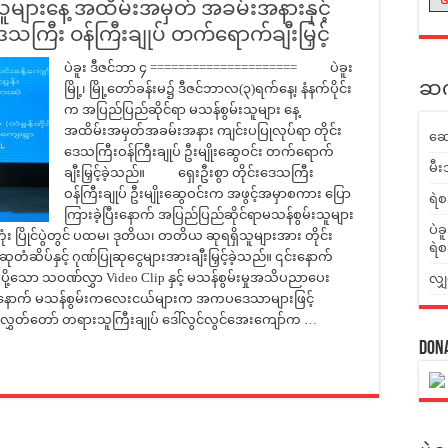
ူများနေ့ အထိမ်းအမှတ် အခမ်းအနားနှင့်
းဒေသကြီး ဝန်ကြီးချုပ် တက်ရောက်ချီးမြှင့်
ပဲခူး ဒီဇင်ဘာ ၄ ===================== ပဲခူး
ဆက်
မြို့၊ မြို့တော်ခန်းမ၌ ဒီဇင်ဘာလ(၃)ရက်နေ့၊ နံနက်ပိုင်း
က အပြည်ပြည်ဆိုင်ရာ မသန်စွမ်းသူများ နေ့
အထိမ်းအမှတ်အခမ်းအနား ကျင်းပပြုလုပ်ရာ တိုင်း
ဆေ
ဒေသကြီးဝန်ကြီးချုပ် ဦးမျိုးဆွေဝင်း တက်ရောက်
မီး
ချီးမြှင့်ခဲ့သည်။ ရှေးဦးစွာ တိုင်းဒေသကြီး
ဝန်ကြီးချုပ် ဦးမျိုးဆွေဝင်းက အဖွင့်အမှာစကား ပြော
ရဲစ
ကြားခဲ့ပြီးနောက် အပြည်ပြည်ဆိုင်ရာမသန်စွမ်းသူများ
ပဲခ
 ပြိုင်ပွဲတွင် ပထမ၊ ဒုတိယ၊ တတိယ ဆုရရှိသူများအား တိုင်း
ရဲစ
ုတံဆိပ်နှင့် ဂုဏ်ပြုဆုငွေများအားချီးမြှင့်ခဲ့သည်။ ၎င်းနောက်
ို့သော သဝဏ်လွှာ Video Clip နှင့် မသန်စွမ်းမှုအသိပညာပေး
လျှ
ို့နောက် မသန်စွမ်းကလေးငယ်များက အကပဒေသာများဖြင့်
လွှတ်တော် တရားသူကြီးချုပ် ဒေါ်လွင်လွင်အေးကျော်က …
Don