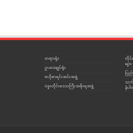
တရားရုံး
တို
များ
ဥပဒေချုပ်ရုံး
ပြည်
ဗဟိုစာရင်းအင်းအဖွဲ့
သက်ဆ
ပဲခူးတိုင်းဒေသကြီးအစိုးရအဖွဲ့
နံပါ