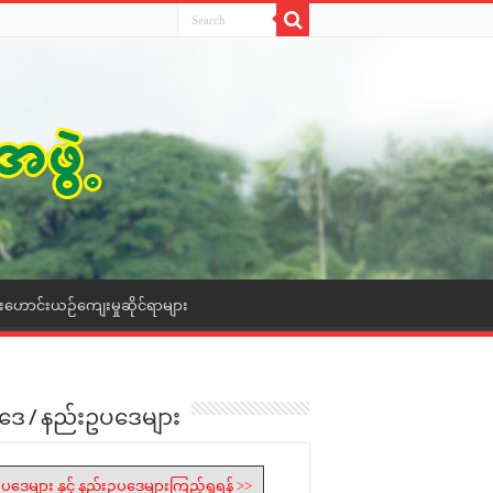
ေးဟောင်းယဉ်ကျေးမှုဆိုင်ရာများ
ဒေ / နည်းဥပဒေများ
ပဒေများ နှင့် နည်းဥပဒေများကြည့်ရှုရန် >>