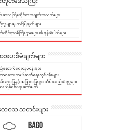
ူးတိုင်းဒေသကြီး
ုင်းဒေသကြီးဆိုင်ရာအချက်အလက်များ
်သူများမှ တင်ပြချက်များ
ဆိုင်ရာဝန်ကြီးဌာနများ၏ ဖုန်းနံပါတ်များ
ားပေးစီမံချက်များ
်ဆောက်ရေးလုပ်ငန်းများ
ာဝဘေးကယ်ဆယ်ရေးလုပ်ငန်းများ
ယာမြေနှင့် အခြားမြေများ သိမ်းဆည်းခံရမှုများ
န်လည်စီစစ်ရေးကော်မတီ
ုးလေဝသ သတင်းများ
Bago