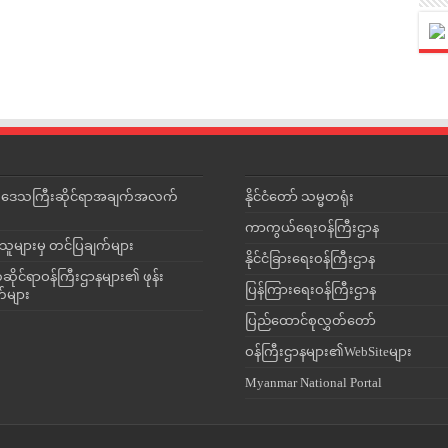
င်းဒေသကြီးဆိုင်ရာအချက်အလက်
နိုင်ငံတော် သမ္မတရုံး
ကာကွယ်ရေးဝန်ကြီးဌာန
သူများမှ တင်ပြချက်များ
နိုင်ငံခြားရေးဝန်ကြီးဌာန
ိုင်ရာဝန်ကြီးဌာနများ၏ ဖုန်း
ပြန်ကြားရေးဝန်ကြီးဌာန
တ်များ
ပြည်ထောင်စုလွှတ်တော်
ဝန်ကြီးဌာနများ၏WebSiteများ
Myanmar National Portal