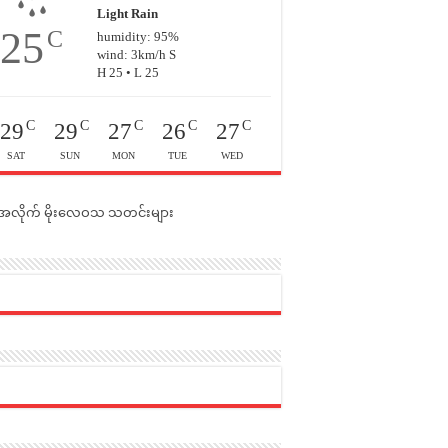
Light Rain
25
C
humidity: 95%
wind: 3km/h S
H 25 • L 25
C
C
C
C
C
29
29
27
26
27
SAT
SUN
MON
TUE
WED
င်အလိုက် မိုးလေဝသ သတင်းများ