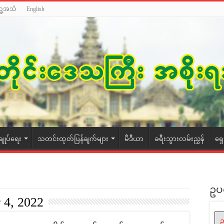
သူ့အသံ
English
ချုပ်ရေး
သတင်းထုတ်ပြန်ချက်များ
မီဒီယာ
ခရီးသွားလမ်းညွှန်
ရှ
ဥပ
 4, 2022
ဥ