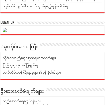
လျှပ်စစ်မီးပျက်ပါက ဆက်သွယ်ရမည့် ဖုန်းနံပါတ်များ
Donation
ပဲခူးတိုင်းဒေသကြီး
တိုင်းဒေသကြီးဆိုင်ရာအချက်အလက်များ
ပြည်သူများမှ တင်ပြချက်များ
သက်ဆိုင်ရာဝန်ကြီးဌာနများ၏ ဖုန်းနံပါတ်များ
ဦးစားပေးစီမံချက်များ
တည်ဆောက်ရေးလုပ်ငန်းများ