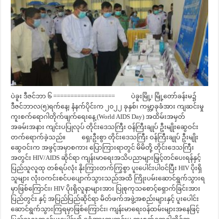
ပဲခူး ဒီဇင်ဘာ ၆ ================== ပဲခူးမြို့၊ မြို့တော်ခန်းမ၌
ဒီဇင်ဘာလ(၅)ရက်နေ့၊ နံနက်ပိုင်းက ၂၀၂၂ ခုနှစ်၊ ကမ္ဘာ့ခုခံအား ကျဆင်းမှု
ကူးစက်ရောဂါတိုက်ဖျက်ရေးနေ့ (World AIDS Day) အထိမ်းအမှတ်
အခမ်းအနား ကျင်းပပြုလုပ် တိုင်းဒေသကြီး ဝန်ကြီးချုပ် ဦးမျိုးဆွေဝင်း
တက်ရောက်ခဲ့သည်။ ရှေးဦးစွာ တိုင်းဒေသကြီး ဝန်ကြီးချုပ် ဦးမျိုး
ဆွေဝင်းက အဖွင့်အမှာစကား ပြောကြားရာတွင် မိမိတို့ တိုင်းဒေသကြီး
အတွင်း HIV/AIDS ဆိုင်ရာ ကျန်းမာရေးအသိပညာများမြှင့်တင်ပေးရန်နှင့်
ပြည်သူလူထု တစ်ရပ်လုံး နိုးကြားတက်ကြွစွာ ပူးပေါင်းပါဝင်ပြီး HIV ပိုးရှိ
သူများ လုံးဝကင်းစင်ပပျောက်သွားသည်အထိ ကြိုးပမ်းဆောင်ရွက်သွားရ
မှာဖြစ်ကြောင်း၊ HIV ပိုးရှိလူနာများအား ပြုစုကုသစောင့်ရှောက်ခြင်းအား
ပြည်တွင်း နှင့် အပြည်ပြည်ဆိုင်ရာ မိတ်ဖက်အဖွဲ့အစည်းများနှင့် ပူးပေါင်း
ဆောင်ရွက်သွားကြရမှာဖြစ်ကြောင်း၊ ကျန်းမာရေးဝန်ထမ်းများအနေဖြင့်