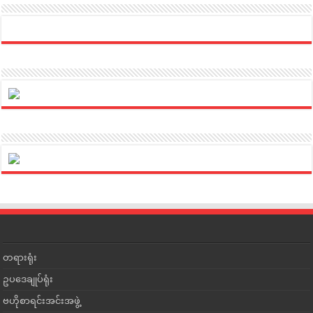
တရားရုံး
ဥပဒေချုပ်ရုံး
ဗဟိုစာရင်းအင်းအဖွဲ့