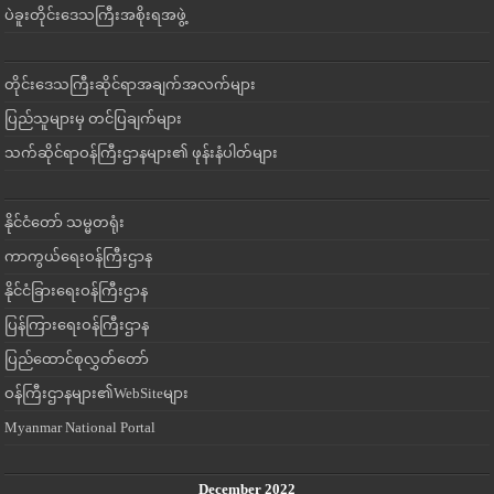
ပဲခူးတိုင်းဒေသကြီးအစိုးရအဖွဲ့
တိုင်းဒေသကြီးဆိုင်ရာအချက်အလက်များ
ပြည်သူများမှ တင်ပြချက်များ
သက်ဆိုင်ရာဝန်ကြီးဌာနများ၏ ဖုန်းနံပါတ်များ
နိုင်ငံတော် သမ္မတရုံး
ကာကွယ်ရေးဝန်ကြီးဌာန
နိုင်ငံခြားရေးဝန်ကြီးဌာန
ပြန်ကြားရေးဝန်ကြီးဌာန
ပြည်ထောင်စုလွှတ်တော်
ဝန်ကြီးဌာနများ၏WebSiteများ
Myanmar National Portal
December 2022