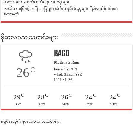
သဘာဝဘေးကယ်ဆယ်ရေးလုပ်ငန်းများ
လယ်ယာမြေနှင့် အခြားမြေများ သိမ်းဆည်းခံရမှုများ ပြန်လည်စီစစ်ရေး
ကော်မတီ
မိုးလေဝသ သတင်းများ
Bago
Moderate Rain
26
C
humidity: 91%
wind: 3km/h SSE
H 26 • L 26
C
C
C
C
C
29
28
26
24
24
SAT
SUN
MON
TUE
WED
ခရိုင်အလိုက် မိုးလေဝသ သတင်းများ