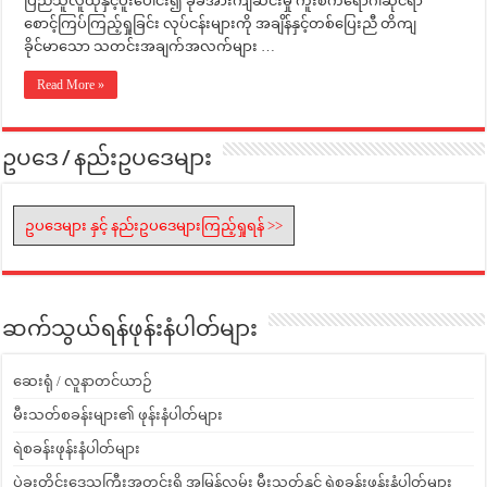
ပြည်သူလူထုနှင့်ပူးပေါင်း၍ ခုခံအားကျဆင်းမှု ကူးစက်ရောဂါဆိုင်ရာ
စောင့်ကြပ်ကြည့်ရှုခြင်း လုပ်ငန်းများကို အချိန်နှင့်တစ်ပြေးညီ တိကျ
ခိုင်မာသော သတင်းအချက်အလက်များ …
Read More »
ဥပဒေ / နည်းဥပဒေများ
ဥပဒေများ နှင့် နည်းဥပဒေများကြည့်ရှုရန် >>
ဆက်သွယ်ရန်ဖုန်းနံပါတ်များ
ဆေးရုံ / လူနာတင်ယာဉ်
မီးသတ်စခန်းများ၏ ဖုန်းနံပါတ်များ
ရဲစခန်းဖုန်းနံပါတ်များ
ပဲခူးတိုင်းဒေသကြီးအတွင်းရှိ အမြန်လမ်း မီးသတ်နှင့် ရဲစခန်းဖုန်းနံပါတ်များ