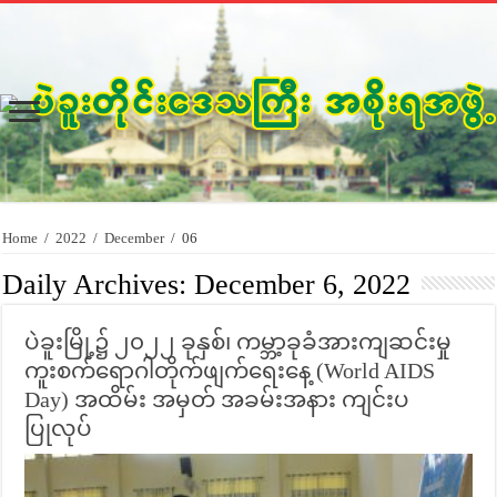
Home
/
2022
/
December
/
06
Daily Archives:
December 6, 2022
ပဲခူးမြို့၌ ၂၀၂၂ ခုနှစ်၊ ကမ္ဘာ့ခုခံအားကျဆင်းမှု
ကူးစက်ရောဂါတိုက်ဖျက်ရေးနေ့ (World AIDS
Day) အထိမ်း အမှတ် အခမ်းအနား ကျင်းပ
ပြုလုပ်