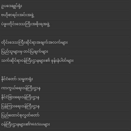
ဥပဒေချုပ်ရုံး
ဗဟိုစာရင်းအင်းအဖွဲ့
ပဲခူးတိုင်းဒေသကြီးအစိုးရအဖွဲ့
တိုင်းဒေသကြီးဆိုင်ရာအချက်အလက်များ
ပြည်သူများမှ တင်ပြချက်များ
သက်ဆိုင်ရာဝန်ကြီးဌာနများ၏ ဖုန်းနံပါတ်များ
နိုင်ငံတော် သမ္မတရုံး
ကာကွယ်ရေးဝန်ကြီးဌာန
နိုင်ငံခြားရေးဝန်ကြီးဌာန
ပြန်ကြားရေးဝန်ကြီးဌာန
ပြည်ထောင်စုလွှတ်တော်
ဝန်ကြီးဌာနများ၏WebSiteများ