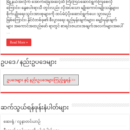
မြို့နယ်အလိုက် အောက်ခြေအဆင့်ထိ ကြီးကြပ်ဆောင်ရွက်ကြစေလို
ကြောင်း၊ နွေစပါးရာသီ တွင်လည်း လိုအပ်သော မျိုးကောင်းမျိုးသန့်များ၊
စိုက်ပျိုးရေးသွင်းအားစုများကို ထပ်မံပံ့ပိုးဆောင်ရွက်ပေး သွားမည်
ဖြစ်ကြောင်း၊ နိုင်ငံတစ်ခု၏ စီးပွားရေး ရည်မှန်းချက်များ၊ မျှော်မှန်းချက်
များ အကောင်အထည်ဖော် ရာတွင် စာရင်းဇယားအချက်အလက်များအပေါ်
…
Read More »
ဥပဒေ / နည်းဥပဒေများ
ဥပဒေများ နှင့် နည်းဥပဒေများကြည့်ရှုရန် >>
ဆက်သွယ်ရန်ဖုန်းနံပါတ်များ
ဆေးရုံ / လူနာတင်ယာဉ်