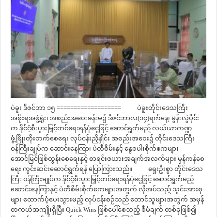
ပဲခူး ဒီဇင်ဘာ ၁၅ =================== ပဲခူးတိုင်းဒေသကြီး
အစိုးရအဖွဲ့ရုံး၊ အစည်းအဝေးခန်းမ၌ ဒီဇင်ဘာလ(၁၄)ရက်နေ့၊ မွန်းလွဲပိုင်း
က နိုင်ငံ့စီးပွားမြှင့်တင်ရေးရန်ပုံငွေဖြင့် ဆောင်ရွက်မည့် လယ်ယာကဏ္ဍ
ဖွံ့ဖြိုးတိုးတက်စေရေး လုပ်ငန်းညှိနှိုင်း အစည်းအဝေး၌ တိုင်းဒေသကြီး
ဝန်ကြီးချုပ်က ဆောင်းနေကြာ၊ ပဲတီစိမ်းနှင့် နွေစပါးစိုက်ဧကများ
အောင်မြင်ဖြစ်ထွန်းစေရေးနှင့် စာရင်းဇယားအချက်အလက်များ မှန်ကန်စေ
ရေး ကွင်းဆင်းဆောင်ရွက်ရန် ပြောကြားသည်။ ရှေးဦးစွာ တိုင်းဒေသ
ကြီး ဝန်ကြီးချုပ်က နိုင်ငံ့စီးပွားမြှင့်တင်ရေးရန်ပုံငွေဖြင့် ဆောင်ရွက်မည့်
ဆောင်းနေကြာနှင့် ပဲတီစိမ်းစိုက်ဧကများအတွက် လိုအပ်သည့် သွင်းအားစု
များ ထောက်ပံ့ပေးသွားမည့် လုပ်ငန်းစဉ်သည် တောင်သူများအတွက် အမှန်
တကယ်အကျိုးရှိပြီး Quick Wins ဖြစ်ပေါ်စေသည့် စီမံချက် တစ်ခုဖြစ်၍