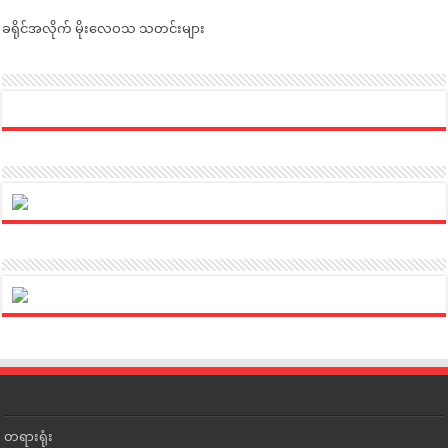
ခရိုင်အလိုက် မိုးလေဝသ သတင်းများ
တရားရုံး