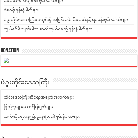
မီးသတ်စခန်းများ၏ ဖုန်းနံပါတ်များ
ရဲစခန်းဖုန်းနံပါတ်များ
ပဲခူးတိုင်းဒေသကြီးအတွင်းရှိ အမြန်လမ်း မီးသတ်နှင့် ရဲစခန်းဖုန်းနံပါတ်များ
လျှပ်စစ်မီးပျက်ပါက ဆက်သွယ်ရမည့် ဖုန်းနံပါတ်များ
Donation
ပဲခူးတိုင်းဒေသကြီး
တိုင်းဒေသကြီးဆိုင်ရာအချက်အလက်များ
ပြည်သူများမှ တင်ပြချက်များ
သက်ဆိုင်ရာဝန်ကြီးဌာနများ၏ ဖုန်းနံပါတ်များ