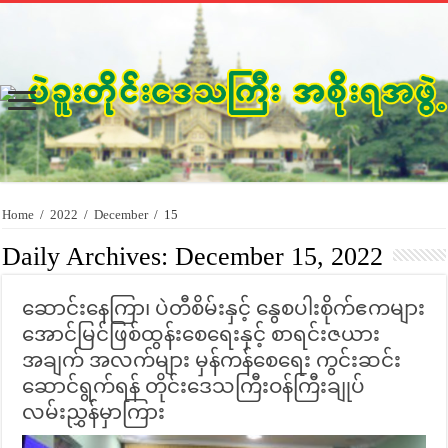
Home
/
2022
/
December
/
15
Daily Archives:
December 15, 2022
ဆောင်းနေကြာ၊ ပဲတီစိမ်းနှင့် နွေစပါးစိုက်ဧကများ
အောင်မြင်ဖြစ်ထွန်းစေရေးနှင့် စာရင်းဇယား
အချက် အလက်များ မှန်ကန်စေရေး ကွင်းဆင်း
ဆောင်ရွက်ရန် တိုင်းဒေသကြီးဝန်ကြီးချုပ်
လမ်းညွှန်မှာကြား