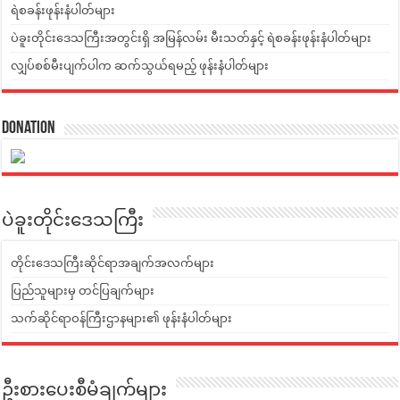
ရဲစခန်းဖုန်းနံပါတ်များ
ပဲခူးတိုင်းဒေသကြီးအတွင်းရှိ အမြန်လမ်း မီးသတ်နှင့် ရဲစခန်းဖုန်းနံပါတ်များ
လျှပ်စစ်မီးပျက်ပါက ဆက်သွယ်ရမည့် ဖုန်းနံပါတ်များ
Donation
ပဲခူးတိုင်းဒေသကြီး
တိုင်းဒေသကြီးဆိုင်ရာအချက်အလက်များ
ပြည်သူများမှ တင်ပြချက်များ
သက်ဆိုင်ရာဝန်ကြီးဌာနများ၏ ဖုန်းနံပါတ်များ
ဦးစားပေးစီမံချက်များ