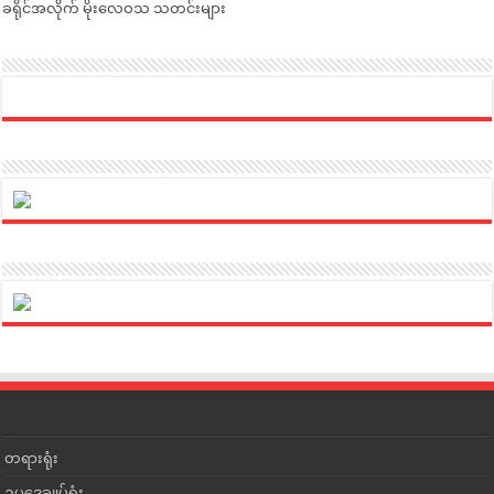
ခရိုင်အလိုက် မိုးလေဝသ သတင်းများ
တရားရုံး
ဥပဒေချုပ်ရုံး