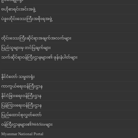
ဗဟိုစာရင်းအင်းအဖွဲ့
ပဲခူးတိုင်းဒေသကြီးအစိုးရအဖွဲ့
တိုင်းဒေသကြီးဆိုင်ရာအချက်အလက်များ
ပြည်သူများမှ တင်ပြချက်များ
သက်ဆိုင်ရာဝန်ကြီးဌာနများ၏ ဖုန်းနံပါတ်များ
နိုင်ငံတော် သမ္မတရုံး
ကာကွယ်ရေးဝန်ကြီးဌာန
နိုင်ငံခြားရေးဝန်ကြီးဌာန
ပြန်ကြားရေးဝန်ကြီးဌာန
ပြည်ထောင်စုလွှတ်တော်
ဝန်ကြီးဌာနများ၏WebSiteများ
Myanmar National Portal