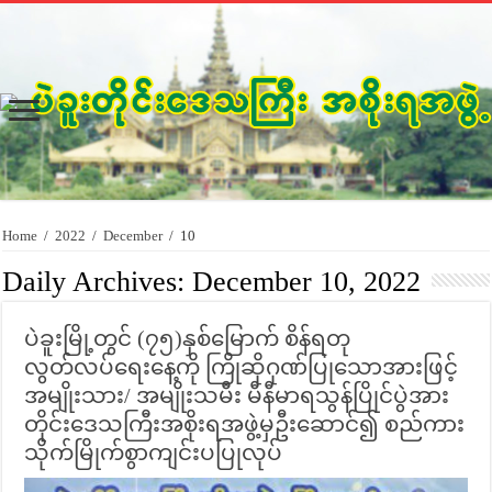
Home
/
2022
/
December
/
10
Daily Archives:
December 10, 2022
ပဲခူးမြို့တွင် (၇၅)နှစ်မြောက် စိန်ရတု
လွတ်လပ်ရေးနေ့ကို ကြိုဆိုဂုဏ်ပြုသောအားဖြင့်
အမျိုးသား/ အမျိုးသမီး မီနီမာရသွန်ပြိုင်ပွဲအား
တိုင်းဒေသကြီးအစိုးရအဖွဲ့မှဦးဆောင်၍ စည်ကား
သိုက်မြိုက်စွာကျင်းပပြုလုပ်