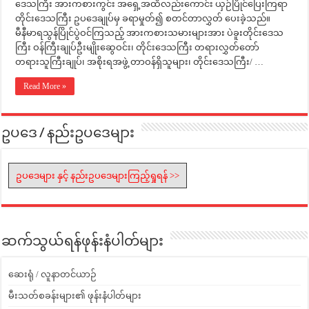
ဒေသကြီး အားကစားကွင်း အရှေ့အထိလည်းကောင်း ယှဉ်ပြိုင်ပြေးကြရာ
တိုင်းဒေသကြီး ဥပဒေချုပ်မှ ခရာမှုတ်၍ စတင်တာလွှတ် ပေးခဲ့သည်။
မီနီမာရသွန်ပြိုင်ပွဲဝင်ကြသည့် အားကစားသမားများအား ပဲခူးတိုင်းဒေသ
ကြီး ဝန်ကြီးချုပ်ဦးမျိုးဆွေဝင်း၊ တိုင်းဒေသကြီး တရားလွှတ်တော်
တရားသူကြီးချုပ်၊ အစိုးရအဖွဲ့ တာဝန်ရှိသူများ၊ တိုင်းဒေသကြီး/ …
Read More »
ဥပဒေ / နည်းဥပဒေများ
ဥပဒေများ နှင့် နည်းဥပဒေများကြည့်ရှုရန် >>
ဆက်သွယ်ရန်ဖုန်းနံပါတ်များ
ဆေးရုံ / လူနာတင်ယာဉ်
မီးသတ်စခန်းများ၏ ဖုန်းနံပါတ်များ