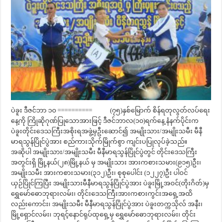
ပဲခူး ဒီဇင်ဘာ ၁၀ ========== (၇၅)နှစ်မြောက် စိန်ရတုလွတ်လပ်ရေး
နေ့ကို ကြိုဆိုဂုဏ်ပြုသောအားဖြင့် ဒီဇင်ဘာလ(၁၀)ရက်နေ့ နံနက်ပိုင်းက
ပဲခူးတိုင်းဒေသကြီးအစိုးရအဖွဲ့မှဦးဆောင်၍ အမျိုးသား/အမျိုးသမီး မီနီ
မာရသွန်ပြိုင်ပွဲအား စည်ကားသိုက်မြိုက်စွာ ကျင်းပပြုလုပ်ခဲ့သည်။
အဆိုပါ အမျိုးသား/အမျိုးသမီး မီနီမာရသွန်ပြိုင်ပွဲတွင် တိုင်းဒေသကြီး
အတွင်းရှိ မြို့နယ်(၂၈)မြို့နယ် မှ အမျိုးသား အားကစားသမား(၉၁၅)ဦး၊
အမျိုးသမီး အားကစားသမား(၃၁၂)ဦး၊ စုစုပေါင်း (၁၂၂၇)ဦး ပါဝင်
ယှဉ်ပြိုင်ကြပြီး အမျိုးသားမီနီမာရသွန်ပြိုင်ပွဲအား ပဲခူးမြို့အဝင်(တိုးဂိတ်)မှ
ရွှေမော်ဓောဘုရားလမ်း၊ တိုင်းဒေသကြီးအားကစားကွင်းအရှေ့အထိ
လည်းကောင်း၊ အမျိုးသမီး မီနီမာရသွန်ပြိုင်ပွဲအား ပဲခူးတက္ကသိုလ် အနီး၊
မြို့ရှောင်လမ်း၊ ဘုရင့်နောင်ရုပ်ထုရှေ့မှ ရွှေမော်ဓောဘုရားလမ်း၊ တိုင်း