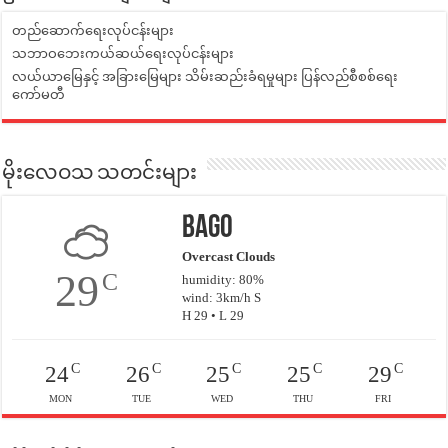
တည်ဆောက်ရေးလုပ်ငန်းများ
သဘာဝဘေးကယ်ဆယ်ရေးလုပ်ငန်းများ
လယ်ယာမြေနှင့် အခြားမြေများ သိမ်းဆည်းခံရမှုများ ပြန်လည်စီစစ်ရေး
ကော်မတီ
မိုးလေဝသ သတင်းများ
Bago
Overcast Clouds
29
C
humidity: 80%
wind: 3km/h S
H 29 • L 29
C
C
C
C
C
24
26
25
25
29
MON
TUE
WED
THU
FRI