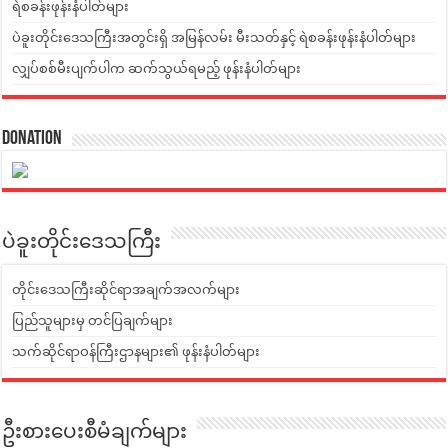
ရဲစခန်းဖုန်းနံပါတ်များ
ပဲခူးတိုင်းဒေသကြီးအတွင်းရှိ အမြန်လမ်း မီးသတ်နှင့် ရဲစခန်းဖုန်းနံပါတ်များ
လျှပ်စစ်မီးပျက်ပါက ဆက်သွယ်ရမည့် ဖုန်းနံပါတ်များ
Donation
ပဲခူးတိုင်းဒေသကြီး
တိုင်းဒေသကြီးဆိုင်ရာအချက်အလက်များ
ပြည်သူများမှ တင်ပြချက်များ
သက်ဆိုင်ရာဝန်ကြီးဌာနများ၏ ဖုန်းနံပါတ်များ
ဦးစားပေးစီမံချက်များ