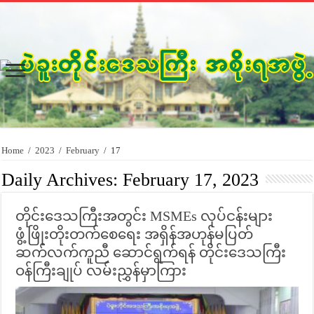
Home
/
2023
/
February
/
17
Daily Archives:
February 17, 2023
တိုင်းဒေသကြီးအတွင်း MSMEs လုပ်ငန်းများ
ဖွံ့ဖြိုးတိုးတက်စေရေး အရှိန်အဟုန်မပြတ်
ဆက်လက်ကူညီ ဆောင်ရွက်ရန် တိုင်းဒေသကြီး
ဝန်ကြီးချုပ် လမ်းညွှန်မှာကြား