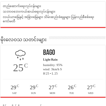
တည်ဆောက်ရေးလုပ်ငန်းများ
သဘာဝဘေးကယ်ဆယ်ရေးလုပ်ငန်းများ
လယ်ယာမြေနှင့် အခြားမြေများ သိမ်းဆည်းခံရမှုများ ပြန်လည်စီစစ်ရေး
ကော်မတီ
မိုးလေဝသ သတင်းများ
Bago
Light Rain
25
C
humidity: 95%
wind: 3km/h S
H 25 • L 25
C
C
C
C
C
29
29
27
26
27
SAT
SUN
MON
TUE
WED