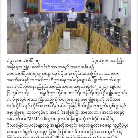
ပဲခူး ဖေဖော်ဝါရီ ၁၇ =================== ပဲခူးတိုင်းဒေသကြီး
အစိုးရအဖွဲ့ရုံး၊ တော်ဝင်ဟံသာ အစည်းအဝေးခန်းမ၌
ဖေဖော်ဝါရီလ(၁၇)ရက်နေ့၊ နံနက်ပိုင်းက တိုင်းဒေသကြီး အသေးစား၊
အငယ်စားနှင့် အလတ်စား စီပွားရေးလုပ်ငန်းများ ဖွံ့ဖြိုးတိုးတက် ရေး
အေဂျင်စီလုပ်ငန်း ညှိနှိုင်းအစည်းအဝေး အမှတ်စဉ်(၁/၂၀၂၃) ကျင်းပ
ပြုလုပ်သည်။ ရှေးဦးစွာ တိုင်းဒေသကြီး ဝန်ကြီးချုပ် ဦးမျိုးဆွေဝင်း
က ပဲခူးတိုင်းဒေသကြီးသည် စိုက်ပျိုးရေးနှင့် မွေးမြူရေးကို အဓိထား
လုပ်ကိုင်သည့် တိုင်းဒေသကြီးတစ်ခုဖြစ်၍ စိုက်ပျိုးရေးထွက်ကုန်များနှင့်
မွေးမြူရေး ထုတ်ကုန်များအပေါ် အခြေခံပြီး အသေးစား၊ အငယ်စားနှင့်
အလတ်စား(MSMEs) စီးပွားရေးလုပ်ငန်းများကို တစ်ပိုင်တစ်နိုင်မှ
စီးပွားဖြစ်လုပ်ငန်းများသို့ အချိန်တိုအတွင်း ရောက်ရှိလာစေရေး ကူညီပံ့ပိုး
ပေးဆောင်ရွက် သွားရမှာဖြစ်ကြောင်း၊အဓိကအားဖြင့် ဒေသထွက်ကုန်