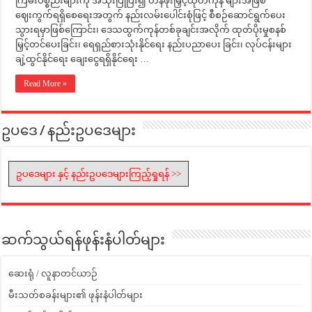
ကြမ်းပစ္စည်းများကို အသုံးပြုပြီး၍ တန်ဖိုးမြှင့်ထုတ်ကုန် များအဖြစ်
ဈေးကွက်ရရှိစေရေးအတွက် နည်းလမ်းပေါင်းစုံဖြင့် စီစဉ်ဆောင်ရွက်ပေး
သွားရမှာဖြစ်ကြောင်း၊ ဒေသထွက်ကုန်တစ်ခုချင်းအလိုက် ထုတ်ပိုးမှုစနစ်
မြှင့်တင်ပေးခြင်း၊ ရေရှည်စားသုံးနိုင်ရေး နည်းပညာပေး ခြင်း၊ လုပ်ငန်းများ
ချဲ့ထွင်နိုင်ရေး ချေးငွေရရှိနိုင်ရေး …
Read More »
ဥပဒေ / နည်းဥပဒေများ
ဥပဒေများ နှင့် နည်းဥပဒေများကြည့်ရှုရန် >>
ဆက်သွယ်ရန်ဖုန်းနံပါတ်များ
ဆေးရုံ / လူနာတင်ယာဉ်
မီးသတ်စခန်းများ၏ ဖုန်းနံပါတ်များ