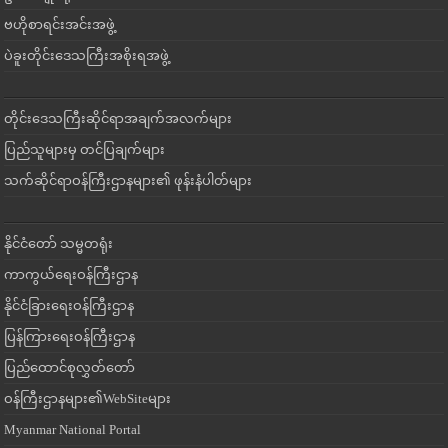
ဗဟိုစာရင်းအင်းအဖွဲ့
ပဲခူးတိုင်းဒေသကြီးအစိုးရအဖွဲ့
တိုင်းဒေသကြီးဆိုင်ရာအချက်အလက်များ
ပြည်သူများမှ တင်ပြချက်များ
သက်ဆိုင်ရာဝန်ကြီးဌာနများ၏ ဖုန်းနံပါတ်များ
နိုင်ငံတော် သမ္မတရုံး
ကာကွယ်ရေးဝန်ကြီးဌာန
နိုင်ငံခြားရေးဝန်ကြီးဌာန
ပြန်ကြားရေးဝန်ကြီးဌာန
ပြည်ထောင်စုလွှတ်တော်
ဝန်ကြီးဌာနများ၏WebSiteများ
Myanmar National Portal