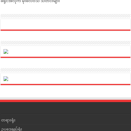
ခရိုင်အလိုက် မိုးလေဝသ သတင်းများ
တရားရုံး
ဥပဒေချုပ်ရုံး