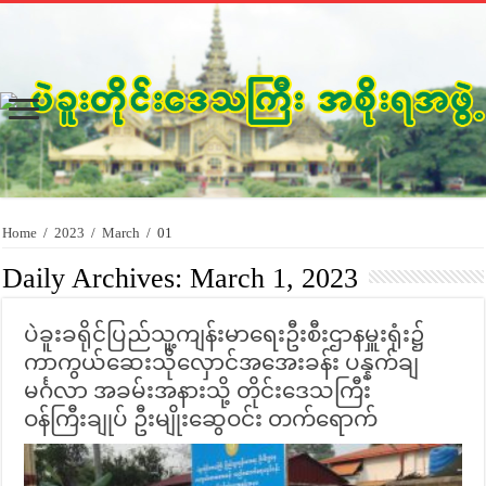
Home
/
2023
/
March
/
01
Daily Archives:
March 1, 2023
ပဲခူးခရိုင်ပြည်သူ့ကျန်းမာရေးဦးစီးဌာနမှူးရုံး၌
ကာကွယ်ဆေးသိုလှောင်အအေးခန်း ပန္နက်ချ
မင်္ဂလာ အခမ်းအနားသို့ တိုင်းဒေသကြီး
ဝန်ကြီးချုပ် ဦးမျိုးဆွေဝင်း တက်ရောက်