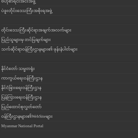
ဗဟိုစာရင်းအင်းအဖွဲ့
ပဲခူးတိုင်းဒေသကြီးအစိုးရအဖွဲ့
တိုင်းဒေသကြီးဆိုင်ရာအချက်အလက်များ
ပြည်သူများမှ တင်ပြချက်များ
သက်ဆိုင်ရာဝန်ကြီးဌာနများ၏ ဖုန်းနံပါတ်များ
နိုင်ငံတော် သမ္မတရုံး
ကာကွယ်ရေးဝန်ကြီးဌာန
နိုင်ငံခြားရေးဝန်ကြီးဌာန
ပြန်ကြားရေးဝန်ကြီးဌာန
ပြည်ထောင်စုလွှတ်တော်
ဝန်ကြီးဌာနများ၏WebSiteများ
Myanmar National Portal