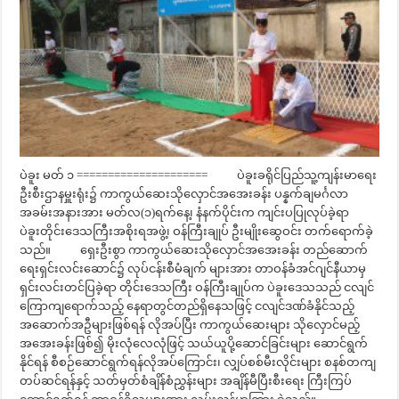
ပဲခူး မတ် ၁ ===================== ပဲခူးခရိုင်ပြည်သူ့ကျန်းမာရေး
ဦးစီးဌာနမှူးရုံး၌ ကာကွယ်ဆေးသိုလှောင်အအေးခန်း ပန္နက်ချမင်္ဂလာ
အခမ်းအနားအား မတ်လ(၁)ရက်နေ့၊ နံနက်ပိုင်းက ကျင်းပပြုလုပ်ခဲ့ရာ
ပဲခူးတိုင်းဒေသကြီးအစိုးရအဖွဲ့၊ ဝန်ကြီးချုပ် ဦးမျိုးဆွေဝင်း တက်ရောက်ခဲ့
သည်။ ရှေးဦးစွာ ကာကွယ်ဆေးသိုလှောင်အအေးခန်း တည်ဆောက်
ရေးရှင်းလင်းဆောင်၌ လုပ်ငန်းစီမံချက် များအား တာဝန်ခံအင်ဂျင်နီယာမှ
ရှင်းလင်းတင်ပြခဲ့ရာ တိုင်းဒေသကြီး ဝန်ကြီးချုပ်က ပဲခူးဒေသသည် ငလျင်
ကြောကျရောက်သည့် နေရာတွင်တည်ရှိနေသဖြင့် ငလျင်ဒဏ်ခံနိုင်သည့်
အဆောက်အဦများဖြစ်ရန် လိုအပ်ပြီး ကာကွယ်ဆေးများ သိုလှောင်မည့်
အအေးခန်းဖြစ်၍ မိုးလုံလေလုံဖြင့် သယ်ယူပို့ဆောင်ခြင်းများ ဆောင်ရွက်
နိုင်ရန် စီစဉ်ဆောင်ရွက်ရန်လိုအပ်ကြောင်း၊ လျှပ်စစ်မီးလိုင်းများ စနစ်တကျ
တပ်ဆင်ရန်နှင့် သတ်မှတ်စံချိန်စံညွှန်းများ အချိန်မီပြီးစီးရေး ကြီးကြပ်