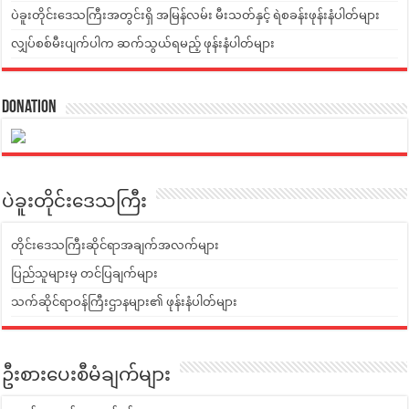
ပဲခူးတိုင်းဒေသကြီးအတွင်းရှိ အမြန်လမ်း မီးသတ်နှင့် ရဲစခန်းဖုန်းနံပါတ်များ
လျှပ်စစ်မီးပျက်ပါက ဆက်သွယ်ရမည့် ဖုန်းနံပါတ်များ
Donation
ပဲခူးတိုင်းဒေသကြီး
တိုင်းဒေသကြီးဆိုင်ရာအချက်အလက်များ
ပြည်သူများမှ တင်ပြချက်များ
သက်ဆိုင်ရာဝန်ကြီးဌာနများ၏ ဖုန်းနံပါတ်များ
ဦးစားပေးစီမံချက်များ