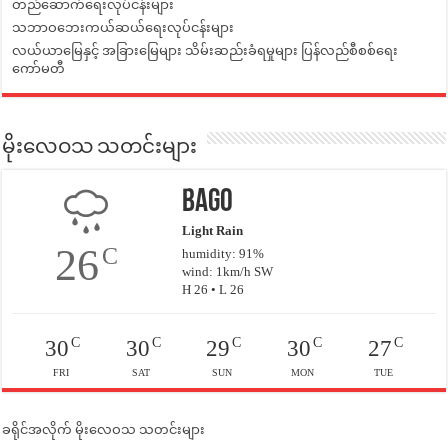
တည်ဆောက်ရေးလုပ်ငန်းများ
သဘာဝဘေးကယ်ဆယ်ရေးလုပ်ငန်းများ
လယ်ယာမြေနှင့် အခြားမြေများ သိမ်းဆည်းခံရမှုများ ပြန်လည်စီစစ်ရေး
ကော်မတီ
မိုးလေဝသ သတင်းများ
Bago
Light Rain
26
C
humidity: 91%
wind: 1km/h SW
H 26 • L 26
C
C
C
C
C
30
30
29
30
27
FRI
SAT
SUN
MON
TUE
ခရိုင်အလိုက် မိုးလေဝသ သတင်းများ