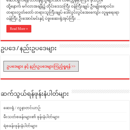
ဆောင်ရွက်ရန် တာဝန်ရှိသူများအား လမ်းညွှန်မှာကြား ခဲ့သည်။
ထို့နောက် မင်္ဂလာအချိန်၌ တိုင်းဒေသကြီး ဝန်ကြီးချုပ် ဦးမျိုးဆွေဝင်း၊
တရားလွှတ်တော် တရားသူကြီးချုပ် ဒေါ်လွင်လွင်အေးကျော်၊ လူမှုရေးရာ
ဝန်ကြီး ဦးအောင်မင်းနှင့် ပဲခူးဆေးရုံအုပ်ကြီး …
Read More »
ဥပဒေ / နည်းဥပဒေများ
ဥပဒေများ နှင့် နည်းဥပဒေများကြည့်ရှုရန် >>
ဆက်သွယ်ရန်ဖုန်းနံပါတ်များ
ဆေးရုံ / လူနာတင်ယာဉ်
မီးသတ်စခန်းများ၏ ဖုန်းနံပါတ်များ
ရဲစခန်းဖုန်းနံပါတ်များ