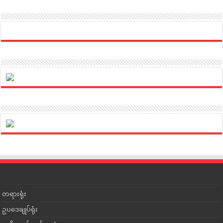
တရားရုံး
ဥပဒေချုပ်ရုံး