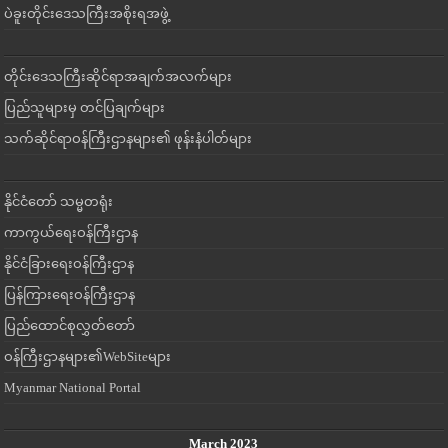
ပဲခူးတိုင်းဒေသကြီးအစိုးရအဖွဲ့
တိုင်းဒေသကြီးဆိုင်ရာအချက်အလက်များ
ပြည်သူများမှ တင်ပြချက်များ
သက်ဆိုင်ရာဝန်ကြီးဌာနများ၏ ဖုန်းနံပါတ်များ
နိုင်ငံတော် သမ္မတရုံး
ကာကွယ်ရေးဝန်ကြီးဌာန
နိုင်ငံခြားရေးဝန်ကြီးဌာန
ပြန်ကြားရေးဝန်ကြီးဌာန
ပြည်ထောင်စုလွှတ်တော်
ဝန်ကြီးဌာနများ၏WebSiteများ
Myanmar National Portal
March 2023