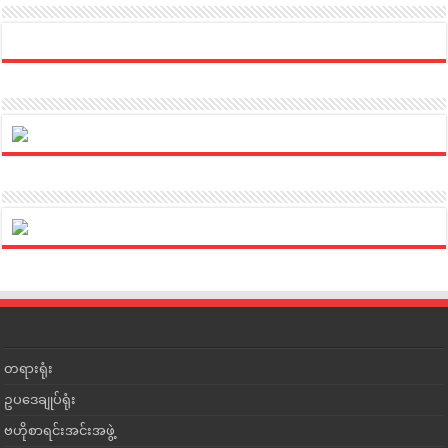
တရားရုံး
ဥပဒေချုပ်ရုံး
ဗဟိုစာရင်းအင်းအဖွဲ့