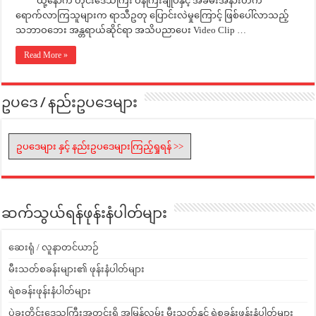
ထို့နောက် တိုင်းဒေသကြီး ဝန်ကြီးချုပ်နှင့် အခမ်းအနားတက်
ရောက်လာကြသူများက ရာသီဥတု ပြောင်းလဲမှုကြောင့် ဖြစ်ပေါ်လာသည့်
သဘာဝဘေး အန္တရာယ်ဆိုင်ရာ အသိပညာပေး Video Clip …
Read More »
ဥပဒေ / နည်းဥပဒေများ
ဥပဒေများ နှင့် နည်းဥပဒေများကြည့်ရှုရန် >>
ဆက်သွယ်ရန်ဖုန်းနံပါတ်များ
ဆေးရုံ / လူနာတင်ယာဉ်
မီးသတ်စခန်းများ၏ ဖုန်းနံပါတ်များ
ရဲစခန်းဖုန်းနံပါတ်များ
ပဲခူးတိုင်းဒေသကြီးအတွင်းရှိ အမြန်လမ်း မီးသတ်နှင့် ရဲစခန်းဖုန်းနံပါတ်များ