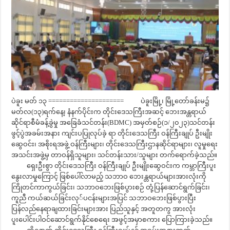
ပဲခူး မတ် ၁၃ ===================== ပဲခူးမြို့၊ မြို့တော်ခန်းမ၌
မတ်လ(၁၃)ရက်နေ့၊ နံနက်ပိုင်းက တိုင်းဒေသကြီးအဆင့် ဘေးအန္တရာယ်
ဆိုင်ရာစီမံခန့်ခွဲမှု အခြေခံသင်တန်း(BDMC) အမှတ်စဉ်(၁/၂၀၂၃)သင်တန်း
ဖွင့်ပွဲအခမ်းအနား ကျင်းပပြုလုပ်ခဲ့ ရာ တိုင်းဒေသကြီး ဝန်ကြီးချုပ် ဦးမျိုး
ဆွေဝင်း၊ အစိုးရအဖွဲ့ ဝန်ကြီးများ၊ တိုင်းဒေသကြီးဌာနဆိုင်ရာများ၊ လူမှုရေး
အသင်းအဖွဲ့မှ တာဝန်ရှိသူများ၊ သင်တန်းသား/သူများ တက်ရောက်ခဲ့သည်။
ရှေးဦးစွာ တိုင်းဒေသကြီး ဝန်ကြီးချုပ် ဦးမျိုးဆွေဝင်းက ကမ္ဘာကြီးပူး
နွေးလာမှုကြောင့် ဖြစ်ပေါ်လာမည့် သဘာဝ ဘေးန္တရာယ်များအားလုံးကို
ကြိုတင်ကာကွယ်ခြင်း၊ သဘာဝဘေးဖြစ်ပွားစဉ် တုံ့ပြန်ဆောင်ရွက်ခြင်း၊
ကူညီ ကယ်ဆယ်ခြင်းလု်ပငန်းများအပြင် သဘာဝဘေးဖြစ်ပွားပြီး
ပြန်လည်နေရာချထားခြင်းများအား ပြည်သူနှင့် အတူတကွ အားလုံး
ပူးပေါင်းပါဝင်ဆောင်ရွက်နိုင်စေရေး အဖွင့်အမှာစကား ပြောကြားခဲ့သည်။