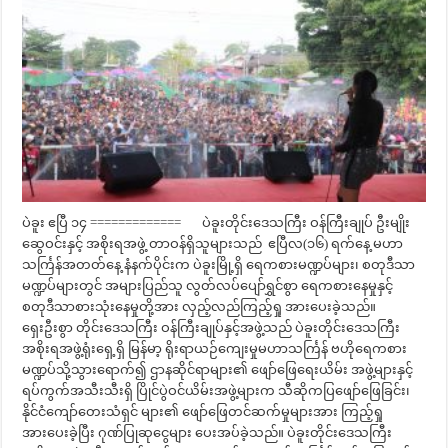
ပဲခူး ဧပြီ ၁၄ ============= ပဲခူးတိုင်းဒေသကြီး ဝန်ကြီးချုပ် ဦးမျိုး
ဆွေဝင်းနှင့် အစိုးရအဖွဲ့ တာဝန်ရှိသူများသည် ဧပြီလ(၁၆) ရက်နေ့ မဟာ
သင်္ကြန်အတတ်နေ့ နံနက်ပိုင်းက ပဲခူးမြို့ရှိ ရေကစားမဏ္ဍပ်များ၊ စတုဒီသာ
မဏ္ဍပ်များတွင် အများပြည်သူ လွတ်လပ်ပျော်ရွှင်စွာ ရေကစား‌နေမှုနှင့်
စတုဒီသာစားသုံးနေမှုတို့အား လှည့်လည်ကြည့်ရှု အားပေးခဲ့သည်။
ရှေးဦးစွာ တိုင်းဒေသကြီး ဝန်ကြီးချုပ်နှင့်အဖွဲ့သည် ပဲခူးတိုင်းဒေသကြီး
အစိုးရအဖွဲ့ရုံးရှေ့ရှိ မြန်မာ့ ရိုးရာယဉ်ကျေးမှုမဟာသင်္ကြန် ဗဟိုရေကစား
မဏ္ဍပ်သို့သွားရောက်၍ ဌာနဆိုင်ရာများ၏ ဖျော်ဖြေရေးယိမ်း အဖွဲ့များနှင့်
ရပ်ကွက်အသီးသီးရှိ ပြိုင်ပွဲဝင်ယိမ်းအဖွဲ့များက သီဆိုကပြဖျော်ဖြေခြင်း၊
နိုင်ငံကျော်တေးသံရှင် များ၏ ဖျော်ဖြေတင်ဆက်မှုများအား ကြည့်ရှု
အားပေးခဲ့ပြီး ဂုဏ်ပြုဆုငွေများ ပေးအပ်ခဲ့သည်။ ပဲခူးတိုင်းဒေသကြီး