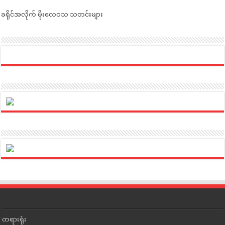
ခရိုင်အလိုက် မိုးလေဝသ သတင်းများ
တရားရုံး