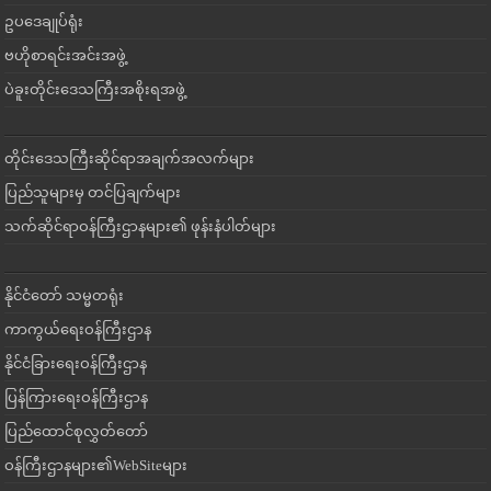
ဥပဒေချုပ်ရုံး
ဗဟိုစာရင်းအင်းအဖွဲ့
ပဲခူးတိုင်းဒေသကြီးအစိုးရအဖွဲ့
တိုင်းဒေသကြီးဆိုင်ရာအချက်အလက်များ
ပြည်သူများမှ တင်ပြချက်များ
သက်ဆိုင်ရာဝန်ကြီးဌာနများ၏ ဖုန်းနံပါတ်များ
နိုင်ငံတော် သမ္မတရုံး
ကာကွယ်ရေးဝန်ကြီးဌာန
နိုင်ငံခြားရေးဝန်ကြီးဌာန
ပြန်ကြားရေးဝန်ကြီးဌာန
ပြည်ထောင်စုလွှတ်တော်
ဝန်ကြီးဌာနများ၏WebSiteများ