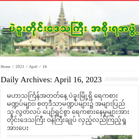
Home
/
2023
/
April
/
16
Daily Archives:
April 16, 2023
မဟာသင်္ကြန်အတတ်နေ့ ပဲခူးမြို့ရှိ ရေကစား
မဏ္ဍပ်များ၊ စတုဒီသာမဏ္ဍပ်များ၌ အများပြည်
သူ လွတ်လပ် ပျော်ရွှင်စွာ ရေကစားနေမှုများအား
တိုင်းဒေသကြီး ဝန်ကြီးချုပ် လှည့်လည်ကြည့်ရှု
အားပေး