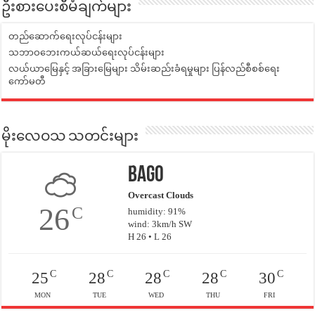
ဦးစားပေးစီမံချက်များ
တည်ဆောက်ရေးလုပ်ငန်းများ
သဘာဝဘေးကယ်ဆယ်ရေးလုပ်ငန်းများ
လယ်ယာမြေနှင့် အခြားမြေများ သိမ်းဆည်းခံရမှုများ ပြန်လည်စီစစ်ရေး
ကော်မတီ
မိုးလေဝသ သတင်းများ
Bago
Overcast Clouds
26
C
humidity: 91%
wind: 3km/h SW
H 26 • L 26
C
C
C
C
C
25
28
28
28
30
MON
TUE
WED
THU
FRI