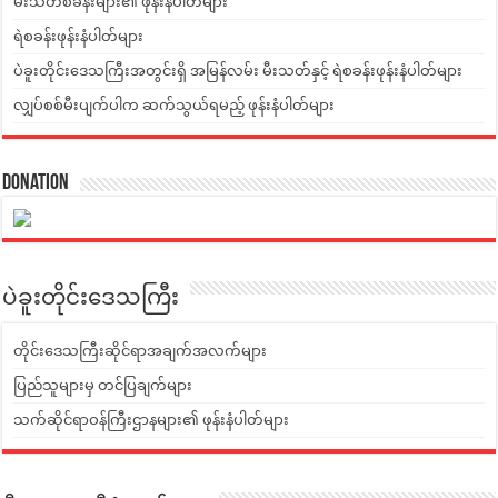
မီးသတ်စခန်းများ၏ ဖုန်းနံပါတ်များ
ရဲစခန်းဖုန်းနံပါတ်များ
ပဲခူးတိုင်းဒေသကြီးအတွင်းရှိ အမြန်လမ်း မီးသတ်နှင့် ရဲစခန်းဖုန်းနံပါတ်များ
လျှပ်စစ်မီးပျက်ပါက ဆက်သွယ်ရမည့် ဖုန်းနံပါတ်များ
Donation
ပဲခူးတိုင်းဒေသကြီး
တိုင်းဒေသကြီးဆိုင်ရာအချက်အလက်များ
ပြည်သူများမှ တင်ပြချက်များ
သက်ဆိုင်ရာဝန်ကြီးဌာနများ၏ ဖုန်းနံပါတ်များ