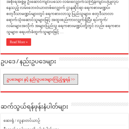
အစိုးရအဖွဲ့မှ ဦးဆောင်ကျင်းပသော လမ်းလျှောက်သင်္ကြန်ကျင်းပပြုလုပ်
နေသည့် လမ်းဘေးဝဲယာတစ်လျှောက် ဌာနဆိုင်ရာ ရေကစားမဏ္ဍပ်၊
စတုဒီသာမဏ္ဍပ်များတွင် ရေကစားလာသူ ပြည်သူများ၊ စတုဒီသာလာ
ရောက်သုံးဆောင်သူများဖြင့် အထူးစည်ကားလျှက်ရှိပြီး ရပ်ကွက်/
လမ်းများအလိုက် အများပြည်သူ ရေကစားမဏ္ဍပ်တို့တွင် လည်း ရေကစား
သူများ၊ ရေပတ်ခံထွက်သူများဖြင့် …
Read More »
ဥပဒေ / နည်းဥပဒေများ
ဥပဒေများ နှင့် နည်းဥပဒေများကြည့်ရှုရန် >>
ဆက်သွယ်ရန်ဖုန်းနံပါတ်များ
ဆေးရုံ / လူနာတင်ယာဉ်