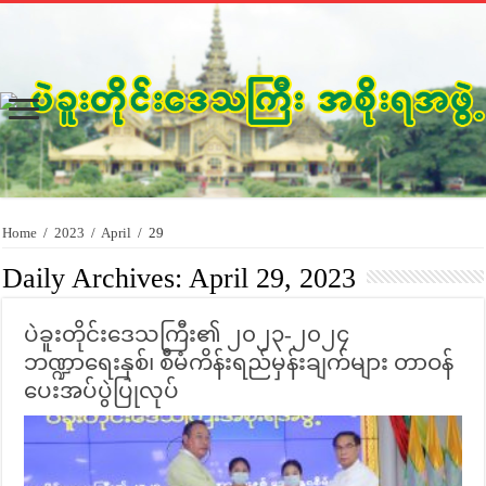
Home
/
2023
/
April
/
29
Daily Archives:
April 29, 2023
ပဲခူးတိုင်းဒေသကြီး၏ ၂၀၂၃-၂၀၂၄
ဘဏ္ဍာရေးနှစ်၊ စီမံကိန်းရည်မှန်းချက်များ တာဝန်
ပေးအပ်ပွဲပြုလုပ်