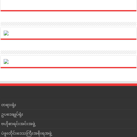
တရားရုံး
ဥပဒေချုပ်ရုံး
ဗဟိုစာရင်းအင်းအဖွဲ့
ပဲခူးတိုင်းဒေသကြီးအစိုးရအဖွဲ့