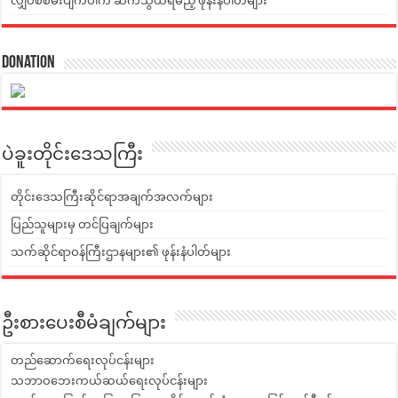
လျှပ်စစ်မီးပျက်ပါက ဆက်သွယ်ရမည့် ဖုန်းနံပါတ်များ
Donation
ပဲခူးတိုင်းဒေသကြီး
တိုင်းဒေသကြီးဆိုင်ရာအချက်အလက်များ
ပြည်သူများမှ တင်ပြချက်များ
သက်ဆိုင်ရာဝန်ကြီးဌာနများ၏ ဖုန်းနံပါတ်များ
ဦးစားပေးစီမံချက်များ
တည်ဆောက်ရေးလုပ်ငန်းများ
သဘာဝဘေးကယ်ဆယ်ရေးလုပ်ငန်းများ