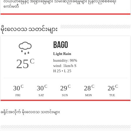
လယ်ယာမြေနှင့် အခြားမြေများ သိမ်းဆည်းခံရမှုများ ပြန်လည်စီစစ်ရေး
ကော်မတီ
မိုးလေဝသ သတင်းများ
Bago
Light Rain
25
C
humidity: 96%
wind: 1km/h S
H 25 • L 25
C
C
C
C
C
30
30
29
28
26
FRI
SAT
SUN
MON
TUE
ခရိုင်အလိုက် မိုးလေဝသ သတင်းများ