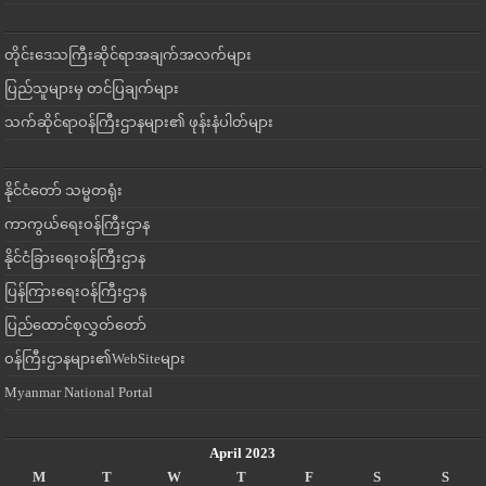
တိုင်းဒေသကြီးဆိုင်ရာအချက်အလက်များ
ပြည်သူများမှ တင်ပြချက်များ
သက်ဆိုင်ရာဝန်ကြီးဌာနများ၏ ဖုန်းနံပါတ်များ
နိုင်ငံတော် သမ္မတရုံး
ကာကွယ်ရေးဝန်ကြီးဌာန
နိုင်ငံခြားရေးဝန်ကြီးဌာန
ပြန်ကြားရေးဝန်ကြီးဌာန
ပြည်ထောင်စုလွှတ်တော်
ဝန်ကြီးဌာနများ၏WebSiteများ
Myanmar National Portal
April 2023
M
T
W
T
F
S
S