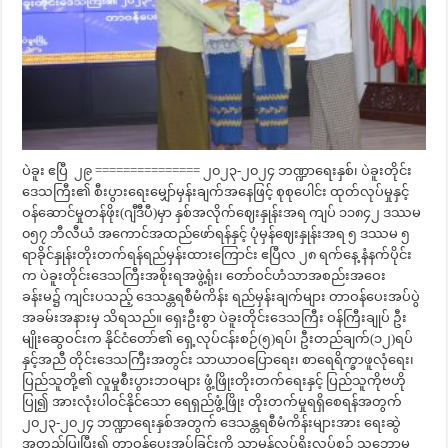
ပဲခူး ဧပြီ ၂၉ =============== ၂၀၂၃-၂၀၂၄ ဘဏ္ဍာရေးနှစ်၊ ပဲခူးတိုင်း
ဒေသကြီး၏ စီးပွားရေးမျှော်မှန်းချက်အနေဖြင့် စုစုပေါင်း ထုတ်လုပ်မှုနှင့်
ဝန်ဆောင်မှုတန်ဖိုး(ဂျီဒီပီ)မှာ နှစ်အလိုက်ဈေးနှုန်းအရ ကျပ် ၁၁၈၄၂ ဒဿမ
၀၅၇ ဘီလီယံ အကောင်အထည်ဖော်ရန်နှင့် ပုံမှန်ဈေးနှုန်းအရ ၅ ဒဿမ ၅
ရာခိုင်နှုန်းတိုးတက်ရန်ရည်မှန်းထားကြောင်း ဧပြီလ ၂၈ ရက်နေ့ နံနက်ပိုင်း
က ပဲခူးတိုင်းဒေသကြီးအစိုးရအဖွဲ့ရုံး၊ တော်ဝင်ဟံသာအစည်းအဝေး
ခန်းမ၌ ကျင်းပသည့် ဒေသန္တရစီမံကိန်း ရည်မှန်းချက်များ တာဝန်ပေးအပ်ပွဲ
အခမ်းအနားမှ သိရသည်။ ရှေးဦးစွာ ပဲခူးတိုင်းဒေသကြီး ဝန်ကြီးချုပ် ဦး
မျိုးဆွေဝင်းက နိုင်ငံတော်၏ ရှေ့လုပ်ငန်းစဉ်(၅)ရပ်၊ ဦးတည်ချက်(၁၂)ရပ်
နှင့်အညီ တိုင်းဒေသကြီးအတွင်း သာယာဝပြောရေး၊ စာရေရိက္ခာဖူလုံရေး၊
ပြည်သူတို့၏ လူမှုစီးပွားဘဝများ ဖွံ့ဖြိုးတိုးတက်ရေးနှင့် ပြည်သူကိုဗဟို
ပြု၍ အားလုံးပါဝင်နိုင်သော ရေရှည်ဖွံ့ဖြိုး တိုးတက်မှုရရှိစေရန်အတွက်
၂၀၂၃-၂၀၂၄ ဘဏ္ဍာရေးနှစ်အတွက် ဒေသန္တရစီမံကိန်းများအား ရေးဆွဲ
အတည်ပြုပြီး၍ တာဝန်ပေးအပ်ခြင်းကို သာမန်လုပ်ရိုးလုပ်စဉ် သဘောမ