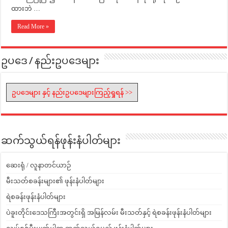
ထားဘဲ …
Read More »
ဥပဒေ / နည်းဥပဒေများ
ဥပဒေများ နှင့် နည်းဥပဒေများကြည့်ရှုရန် >>
ဆက်သွယ်ရန်ဖုန်းနံပါတ်များ
ဆေးရုံ / လူနာတင်ယာဉ်
မီးသတ်စခန်းများ၏ ဖုန်းနံပါတ်များ
ရဲစခန်းဖုန်းနံပါတ်များ
ပဲခူးတိုင်းဒေသကြီးအတွင်းရှိ အမြန်လမ်း မီးသတ်နှင့် ရဲစခန်းဖုန်းနံပါတ်များ