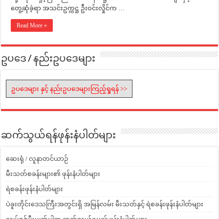
တွေ့ဆုံခဲ့ရာ အသင်းဥက္ကဋ္ဌ ဦးဝင်းလှိုင်က …
Read More »
ဥပဒေ / နည်းဥပဒေများ
ဥပဒေများ နှင့် နည်းဥပဒေများကြည့်ရှုရန် >>
ဆက်သွယ်ရန်ဖုန်းနံပါတ်များ
ဆေးရုံ / လူနာတင်ယာဉ်
မီးသတ်စခန်းများ၏ ဖုန်းနံပါတ်များ
ရဲစခန်းဖုန်းနံပါတ်များ
ပဲခူးတိုင်းဒေသကြီးအတွင်းရှိ အမြန်လမ်း မီးသတ်နှင့် ရဲစခန်းဖုန်းနံပါတ်များ