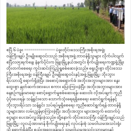
ဧပြီ ၆ ပဲခူး =============== ပဲခူးတိုင်းဒေသကြီးအစိုးရအဖွဲ့၊
ဝန်ကြီးချုပ် ဦးမျိုးဆွေဝင်းသည် အစိုးရအဖွဲ့ တာဝန်ရှိသူများ လိုက်ပါလျက်
ဧပြီလ(၅)ရက်နေ့၊ နံနက်ပိုင်းက ဖြူးမြို့နယ်အတွင်း စိုက်ပျိုးရေးကဏ္ဍဖွံ့ဖြိုး
တိုးတက်စေရေး ကွင်းဆင်းကြည့်ရှုစစ်ဆေးခဲ့သည်။ ရှေးဦးစွာ တိုင်းဒေသ
ကြီးအစိုးရအဖွဲ့၊ ဝန်ကြီးချုပ် ဦးမျိုးဆွေဝင်းနှင့်အဖွဲ့ ဖြူးမြို့၊ ဘိုးဘွား
ရိပ်သာသို့ ရောက်ရှိခဲ့ပြီး အစောင့်အရှောက်ခံ အဘိုးအဘွားများအား နွေး
ထွေးစွာ နှုတ်ဆက်အားပေး စကား ပြောကြားခဲ့ပြီး အဘိုးအဘွားများအား
နေ့စဉ်ကျန်းမာရေး စောင့်ရှောက်မှုစစ်ဆေးရန်၊ ဆေးဝါး လိုအပ်ချက် ကူညီ
ပံ့ပိုးပေးရန်၊ သန့်ရှင်းသော သောက်သုံးရေရရှိစေရေး ဆောင်ရွက်ရန်နှင့်
ဘိုးဘွားရိပ်သာ သန့်ရှင်း သပ်ရပ်မှုရှိစေရေး ကူညီဆောင်ရွက်ရန် တာဝန်ရှိ
သူများအား လမ်းညွှန်မှာကြားခဲ့ပြီး အဘိုးအဘွား များအတွက် ထောက်ပံ့
ငွေများ ပေးအပ်လှူဒါန်းခဲ့သည်။ ထို့နောက် တိုင်းဒေသကြီး ဝန်ကြီးချုပ်သည်
ဖြူးမြို့၊ လူငယ့်အားမာန် စိုက်ပျိုးရေးနှင့် လုပ်ငန်းစုံ သမဝါယမအသင်းရုံး
သို့ ရောက်ရှိခဲ့ပြီး စည်းအဝေးခန်းမ၌ သမဝါယမအသင်းသားများနှင့်