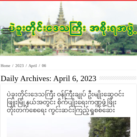
Home
/
2023
/
April
/
06
Daily Archives:
April 6, 2023
ပဲခူးတိုင်းဒေသကြီး ဝန်ကြီးချုပ် ဦးမျိုးဆွေဝင်း
ဖြူးမြို့နယ်အတွင်း စိုက်ပျိုးရေးကဏ္ဍဖွံ့ဖြိုး
တိုးတက်စေရေး ကွင်းဆင်းကြည့်ရှုစစ်ဆေး