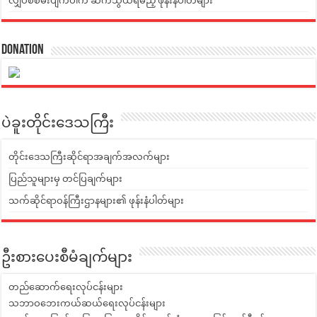
လျှပ်စစ်မီးပျက်ပါက ဆက်သွယ်ရမည့် ဖုန်းနံပါတ်များ
Donation
ပဲခူးတိုင်းဒေသကြီး
တိုင်းဒေသကြီးဆိုင်ရာအချက်အလက်များ
ပြည်သူများမှ တင်ပြချက်များ
သက်ဆိုင်ရာဝန်ကြီးဌာနများ၏ ဖုန်းနံပါတ်များ
ဦးစားပေးစီမံချက်များ
တည်ဆောက်ရေးလုပ်ငန်းများ
သဘာဝဘေးကယ်ဆယ်ရေးလုပ်ငန်းများ