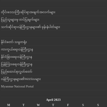
တိုင်းဒေသကြီးဆိုင်ရာအချက်အလက်များ
ပြည်သူများမှ တင်ပြချက်များ
သက်ဆိုင်ရာဝန်ကြီးဌာနများ၏ ဖုန်းနံပါတ်များ
နိုင်ငံတော် သမ္မတရုံး
ကာကွယ်ရေးဝန်ကြီးဌာန
နိုင်ငံခြားရေးဝန်ကြီးဌာန
ပြန်ကြားရေးဝန်ကြီးဌာန
ပြည်ထောင်စုလွှတ်တော်
ဝန်ကြီးဌာနများ၏WebSiteများ
Myanmar National Portal
April 2023
M
T
W
T
F
S
S