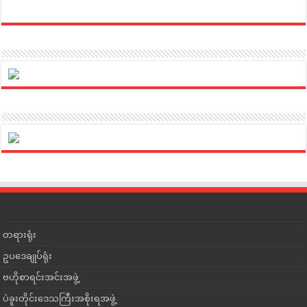
တရားရုံး
ဥပဒေချုပ်ရုံး
ဗဟိုစာရင်းအင်းအဖွဲ့
ပဲခူးတိုင်းဒေသကြီးအစိုးရအဖွဲ့