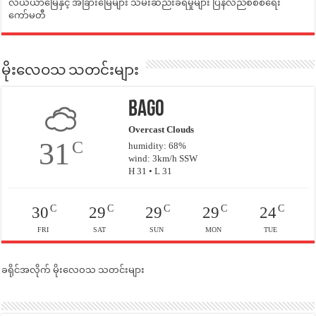
လယ်ယာမြေနှင့် အခြားမြေများ သိမ်းဆည်းခံရမှုများ ပြန်လည်စီစစ်ရေး
ကော်မတီ
မိုးလေဝသ သတင်းများ
Bago
Overcast Clouds
31
C
humidity: 68%
wind: 3km/h SSW
H 31 • L 31
C
C
C
C
C
30
29
29
29
24
FRI
SAT
SUN
MON
TUE
ခရိုင်အလိုက် မိုးလေဝသ သတင်းများ