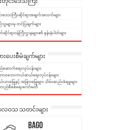
ူးတိုင်းဒေသကြီး
ုင်းဒေသကြီးဆိုင်ရာအချက်အလက်များ
်သူများမှ တင်ပြချက်များ
ဆိုင်ရာဝန်ကြီးဌာနများ၏ ဖုန်းနံပါတ်များ
ားပေးစီမံချက်များ
်ဆောက်ရေးလုပ်ငန်းများ
ာဝဘေးကယ်ဆယ်ရေးလုပ်ငန်းများ
ယာမြေနှင့် အခြားမြေများ သိမ်းဆည်းခံရမှုများ
န်လည်စီစစ်ရေးကော်မတီ
ုးလေဝသ သတင်းများ
Bago