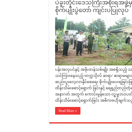
ပဲခူးတိုင်းဒေသကြီးအစိုးရအဖွဲ့
စိုက်ပျိုးပွဲတော် ကျင်းပပြုလုပ်
ပန်းအလှပင်နှင့် အဖိုးတန်သစ်မျိုး အစရှိသည့် သ
သင်ကြားနေသည့် တက္ကသိုလ် ဆရာ/ ဆရာမများ
ဆည်းပူးလေ့လာနိုင်စေရေး စိုက်ပျိုးပေးရခြ
ထိန်းသိမ်းစောင့်ရှောက် ခြင်းနှင့် ရေရှည်တည်
အနာဂတ် အတွက် ကောင်းမွန်သော လူ့မှုဘဝပတ်ဝန်း
ထိန်းသိမ်းစောင့်ရှောက်ခြင်း အဓိကဗဟိုချက်
Read More »