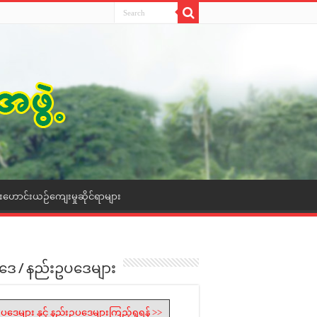
ေးဟောင်းယဉ်ကျေးမှုဆိုင်ရာများ
ဒေ / နည်းဥပဒေများ
ပဒေများ နှင့် နည်းဥပဒေများကြည့်ရှုရန် >>