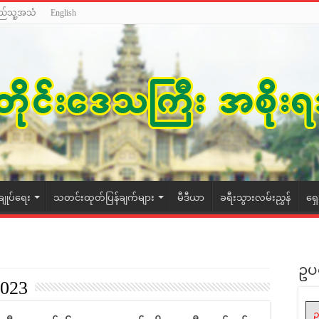
ည်သူ့အသံ
English
ချုပ်ရေး
သတင်းထုတ်ပြန်ချက်များ
မီဒီယာ
ခရီးသွားလမ်းညွှန်
ရှ
ဥပ
2023
ဥ