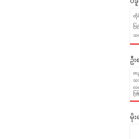
ပဲခ
တိ
ပြည
သက်
ဦးစ
တည
သဘ
လယ်
ပြ
မိ