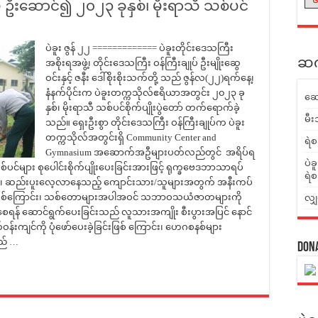
မှ ဦးဆောင်၍ ၂၀၂၃ ခုနှစ်၊ မိုးရာသီ သစ်ပင်
ပဲခူး ဇွန် ၂၂ ============= ပဲခူးတိုင်းဒေသကြီး
ဆက်
အစိုးရအဖွဲ့၊ တိုင်းဒေသကြီး ဝန်ကြီးချုပ် ဦးမျိုးဆွေ
ဝင်းနှင့် ဇနီး ဒေါ်စိုးစိုးသက်တို့ သည် ဇွန်လ(၂၂)ရက်နေ့၊
နံနက်ပိုင်းက ပဲခူးတက္ကသိုလ်ဧရိယာအတွင်း ၂၀၂၃ ခု
ဆေ
နှစ်၊ မိုးရာသီ သစ်ပင်စိုက်ပျိုးပွဲတော် တက်ရောက်ခဲ့
မီး
သည်။ ရှေးဦးစွာ တိုင်းဒေသကြီး ဝန်ကြီးချုပ်က ပဲခူး
တက္ကသိုလ်အတွင်းရှိ Community Center and
ရဲစ
Gymnasium အဆောက်အဦများပတ်လည်တွင် အရိပ်ရ
ပဲခ
စ်ပင်များ စုပေါင်းစိုက်ပျိုးပေးခြင်းအားဖြင့် ရုက္ခဗေဒဘာသာရပ်
ရဲစ
၊ ဆည်းပူးလေ့လာနေသည့် ကျောင်းသား/သူများအတွက် အနီးကပ်
င်းဖြစ်ကြောင်း၊ သစ်တောများအပါအဝင် သဘာဝသယံဇာတများကို
လျှ
တံ့စေရန် ဆောင်ရွက်ပေးခြင်းသည် လူသားအကျိုး စီးပွားအပြင် နောင်
ကျင်ကို ပုံဖော်ပေးခဲ့ခြင်းဖြစ် ကြောင်း၊ ဟေဂစနစ်များ
သည် …
Don