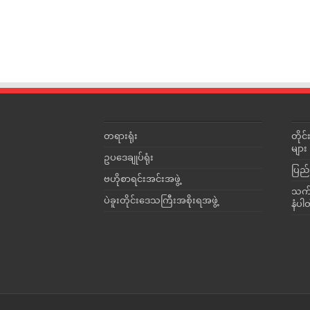
တရားရုံး
တို
များ
ဥပဒေချုပ်ရုံး
ပြည်
ဗဟိုစာရင်းအင်းအဖွဲ့
သက်ဆ
ပဲခူးတိုင်းဒေသကြီးအစိုးရအဖွဲ့
နံပါ