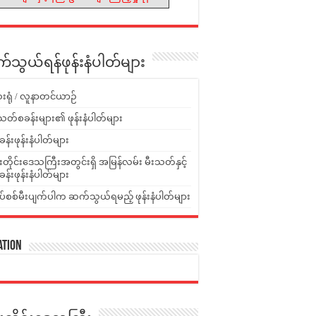
သွယ်ရန်ဖုန်းနံပါတ်များ
းရုံ / လူနာတင်ယာဉ်
သတ်စခန်းများ၏ ဖုန်းနံပါတ်များ
ခန်းဖုန်းနံပါတ်များ
ူးတိုင်းဒေသကြီးအတွင်းရှိ အမြန်လမ်း မီးသတ်နှင့်
ခန်းဖုန်းနံပါတ်များ
ပ်စစ်မီးပျက်ပါက ဆက်သွယ်ရမည့် ဖုန်းနံပါတ်များ
ation