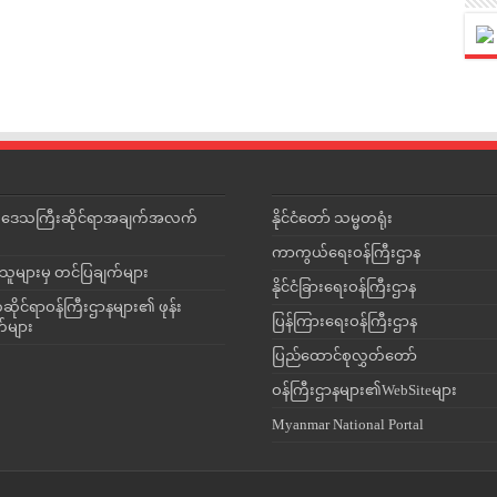
င်းဒေသကြီးဆိုင်ရာအချက်အလက်
နိုင်ငံတော် သမ္မတရုံး
ကာကွယ်ရေးဝန်ကြီးဌာန
သူများမှ တင်ပြချက်များ
နိုင်ငံခြားရေးဝန်ကြီးဌာန
ိုင်ရာဝန်ကြီးဌာနများ၏ ဖုန်း
ပြန်ကြားရေးဝန်ကြီးဌာန
တ်များ
ပြည်ထောင်စုလွှတ်တော်
ဝန်ကြီးဌာနများ၏WebSiteများ
Myanmar National Portal