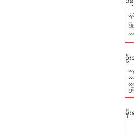
ပဲခ
တိ
ပြည
သက်
ဦးစ
တည
သဘ
လယ်
ပြ
မိ