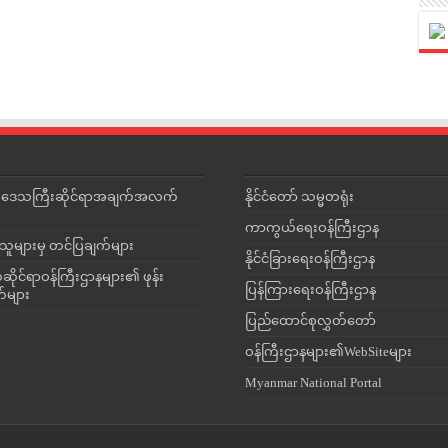
င်းဒေသကြီးဆိုင်ရာအချက်အလက်
နိုင်ငံတော် သမ္မတရုံး
ကာကွယ်ရေးဝန်ကြီးဌာန
သူများမှ တင်ပြချက်များ
နိုင်ငံခြားရေးဝန်ကြီးဌာန
ိုင်ရာဝန်ကြီးဌာနများ၏ ဖုန်း
ပြန်ကြားရေးဝန်ကြီးဌာန
တ်များ
ပြည်ထောင်စုလွှတ်တော်
ဝန်ကြီးဌာနများ၏WebSiteများ
Myanmar National Portal