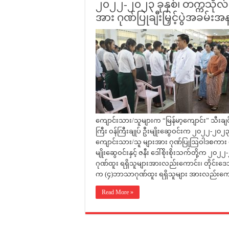
၂၀၂၂-၂၀၂၃ ခုနှစ်၊ တက္ကသိုလ်ဝ
အား ဂုဏ်ပြုချီးမြှင့်ပွဲအခမ်းအ
ကျောင်းသား/သူများက “မြန်မာ့ကျောင်း” သီးချင
ကြီး ဝန်ကြီးချုပ် ဦးမျိုးဆွေဝင်းက ၂၀၂၂-၂၀၂၃ ခ
ကျောင်းသား/သူ များအား ဂုဏ်ပြုဩဝါဒစကား ပြော
မျိုးဆွေဝင်းနှင့် ဇနီး ဒေါ်စိုးစိုးသက်တို့က ၂
ဂုဏ်ထူး ရရှိသူများအားလည်းကောင်း၊ တိုင်းဒေသ
က (၄)ဘာသာဂုဏ်ထူး ရရှိသူများ အားလည်းကေ
Read More »