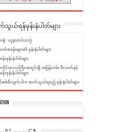
သွယ်ရန်ဖုန်းနံပါတ်များ
းရုံ / လူနာတင်ယာဉ်
သတ်စခန်းများ၏ ဖုန်းနံပါတ်များ
ခန်းဖုန်းနံပါတ်များ
ူးတိုင်းဒေသကြီးအတွင်းရှိ အမြန်လမ်း မီးသတ်နှင့်
ခန်းဖုန်းနံပါတ်များ
ပ်စစ်မီးပျက်ပါက ဆက်သွယ်ရမည့် ဖုန်းနံပါတ်များ
ation