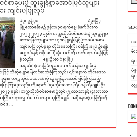
င်စာမေးပွဲ ထူးချွန်စွာအောင်မြင်သူများ
နား ကျင်းပပြုလုပ်
ပဲခူး ဇွန် ၃၀ ================== ပဲခူးမြို့၊
ဆက်
မြို့တော်ခန်းမ၌ ဇွန်လ(၃၀)ရက်နေ့၊ နံနက်ပိုင်းက
၂၀၂၂-၂၀၂၃ ခုနှစ်၊ တက္ကသိုလ်ဝင်စာမေးပွဲ ထူးချွန်စွာ
အောင်မြင်သူများအား ဂုဏ်ပြုချီးမြှင့်ပွဲအခမ်းအနား
ဆေ
ကျင်းပပြုလုပ်ခဲ့ရာ တိုင်းဒေသကြီး ဝန်ကြီးချုပ် ဦးမျိုး
မီး
ဆွေဝင်းနှင့် ဇနီး ဒေါ်စိုးစိုးသက်တို့ တက်ရောက်ချီးမြှင့်
ခဲ့သည်။ ရှေးဦးစွာ ပဲခူးမြို့၊
ရဲစ
အမှတ်(၁)အခြေခံပညာအထက်တန်းကျောင်းမှ
ပဲခ
်းဖြင့် သီဆိုဖျော်ဖြေတင်ဆက်ခဲ့ကြသည်။ ၎င်းနောက် တိုင်းဒေသ
ရဲစ
ုနှစ်၊ တက္ကသိုလ်ဝင်စာမေးပွဲ ထူးချွန်စွာအောင်မြင်ခဲ့ကြသည့်
ကြားခဲ့သည်။ ထို့နောက် ပဲခူးတိုင်းဒေသကြီး ဝန်ကြီးချုပ် ဦး
လျှ
၀၂၂-၂၀၂၃ ခုနှစ်၊ တက္ကသိုလ်ဝင်စာမေးပွဲတွင် (၅)ဘာသာနှင့် (၄)ဘာသာ
ကြီးတရားလွှတ်တော် တရားသူကြီးချုပ်၊ အစိုးရအဖွဲ့ ဝန်ကြီးတို့
ာင်း၊ …
Don