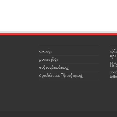
တရားရုံး
တို
များ
ဥပဒေချုပ်ရုံး
ပြည်
ဗဟိုစာရင်းအင်းအဖွဲ့
သက်ဆ
ပဲခူးတိုင်းဒေသကြီးအစိုးရအဖွဲ့
နံပါ