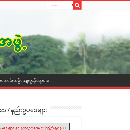
ေးဟောင်းယဉ်ကျေးမှုဆိုင်ရာများ
ဒေ / နည်းဥပဒေများ
ပဒေများ နှင့် နည်းဥပဒေများကြည့်ရှုရန် >>