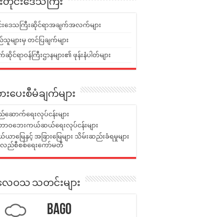
ူးတိုင်းဒေသကြီး
ုင်းဒေသကြီးဆိုင်ရာအချက်အလက်များ
်သူများမှ တင်ပြချက်များ
ဆိုင်ရာဝန်ကြီးဌာနများ၏ ဖုန်းနံပါတ်များ
ားပေးစီမံချက်များ
်ဆောက်ရေးလုပ်ငန်းများ
ာဝဘေးကယ်ဆယ်ရေးလုပ်ငန်းများ
ယာမြေနှင့် အခြားမြေများ သိမ်းဆည်းခံရမှုများ
န်လည်စီစစ်ရေးကော်မတီ
ုးလေဝသ သတင်းများ
Bago