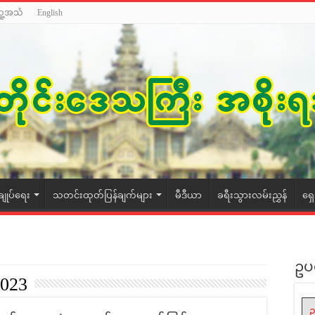
သူ့အသံ
English
ချုပ်ရေး
သတင်းထုတ်ပြန်ချက်များ
မီဒီယာ
ခရီးသွားလမ်းညွှန်
ရှ
ဥပ
2023
ဥ