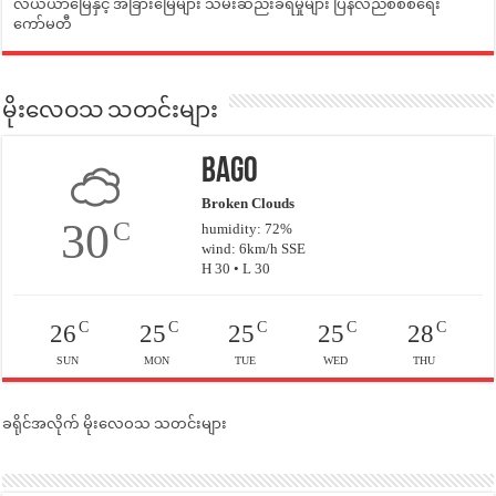
လယ်ယာမြေနှင့် အခြားမြေများ သိမ်းဆည်းခံရမှုများ ပြန်လည်စီစစ်ရေး
ကော်မတီ
မိုးလေဝသ သတင်းများ
Bago
Broken Clouds
30
C
humidity: 72%
wind: 6km/h SSE
H 30 • L 30
C
C
C
C
C
26
25
25
25
28
SUN
MON
TUE
WED
THU
ခရိုင်အလိုက် မိုးလေဝသ သတင်းများ