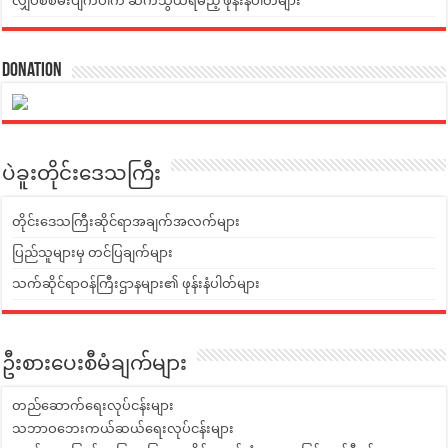
လျှပ်စစ်မီးပျက်ပါက ဆက်သွယ်ရမည့် ဖုန်းနံပါတ်များ
Donation
ပဲခူးတိုင်းဒေသကြီး
တိုင်းဒေသကြီးဆိုင်ရာအချက်အလက်များ
ပြည်သူများမှ တင်ပြချက်များ
သက်ဆိုင်ရာဝန်ကြီးဌာနများ၏ ဖုန်းနံပါတ်များ
ဦးစားပေးစီမံချက်များ
တည်ဆောက်ရေးလုပ်ငန်းများ
သဘာဝဘေးကယ်ဆယ်ရေးလုပ်ငန်းများ