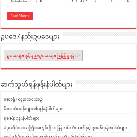
…
Read More »
ဥပဒေ / နည်းဥပဒေများ
ဥပဒေများ နှင့် နည်းဥပဒေများကြည့်ရှုရန် >>
ဆက်သွယ်ရန်ဖုန်းနံပါတ်များ
ဆေးရုံ / လူနာတင်ယာဉ်
မီးသတ်စခန်းများ၏ ဖုန်းနံပါတ်များ
ရဲစခန်းဖုန်းနံပါတ်များ
ပဲခူးတိုင်းဒေသကြီးအတွင်းရှိ အမြန်လမ်း မီးသတ်နှင့် ရဲစခန်းဖုန်းနံပါတ်များ