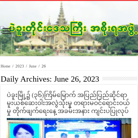
Home
/
2023
/
June
/
26
Daily Archives:
June 26, 2023
ပဲခူးမြို့၌ (၃၆)ကြိမ်မြောက် အပြည်ပြည်ဆိုင်ရာ
မူးယစ်ဆေးဝါးအလွဲသုံးမှု တရားမဝင်ရောင်းဝယ်
မှု တိုက်ဖျက်ရေးနေ့ အခမ်းအနား ကျင်းပပြုလုပ်