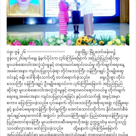
ပဲခူး ဇွန် ၂၆ ================== ပဲခူးမြို့၊ မြို့တော်ခန်းမ၌
ဇွန်လ(၂၆)ရက်နေ့၊ နံနက်ပိုင်းက (၃၆)ကြိမ်မြောက် အပြည်ပြည်ဆိုင်ရာ
မူးယစ်ဆေးဝါးအလွဲသုံးမှုနှင့် တရားမဝင်ရောင်းဝယ်မှု တိုက်ဖျက်ရေးနေ့
အခမ်းအနား ကျင်းပပြုလုပ်ခဲ့ရာ တိုင်းဒေသကြီး ဝန်ကြီးချုပ် ဦးမျိုးဆွေ
ဝင်းနှင့် ဇနီး ဒေါ်စိုးစိုးသက်တို့ တက်ရောက်ခဲ့သည်။ ရှေးဦးစွာ တိုင်း
ဒေသကြီး ဝန်ကြီးချုပ် ဦးမျိုးဆွေဝင်းက (၃၆)ကြိမ်မြောက် အပြည်ပြည်
ဆိုင်ရာ မူးယစ်ဆေးဝါးအလွဲသုံးမှုနှင့် တရားမဝင်ရောင်းဝယ်မှု တိုက်ဖျက်
ရေးနေ့ အခမ်းအနား ကျင်းပပြုလုပ်ရခြင်း နှင့်ပတ်သက်၍ အဖွင့်အမှာ
စကား ပြောကြားခဲ့သည်။ ၎င်းနောက် တိုင်းဒေသကြီးအစိုးရအဖွဲ့၊ လုံခြုံရေး
နှင့် နယ်စပ်ရေးရာဝန်ကြီး ဗိုလ်မှူးကြီး အောင်သောင်းထိုက်က နိုင်ငံတော်စီမံ
အုပ်ချုပ်ရေးကောင်စီ အဖွဲ့ဝင်၊ ဒုတိယဝန်ကြီးချုပ်၊ ပြည်ထဲရေးဝန်ကြီးဌာန၊
ပြည်ထောင်စုဝန်ကြီး မူးယစ်တားဆီးရေးဗဟိုအဖွဲ့၊ ဥက္ကဋ္ဌထံမှ ပေးပို့သည့်
သဝဏ်လွှာအား ဖတ်ကြားခဲ့သည်။ ထို့နောက် (၃၆)ကြိမ်မြောက်
အပြည်ပြည်ဆိုင်ရာ မူးယစ်ဆေးဝါးအလွဲသုံးမှုနှင့် တရားမဝင်ရောင်း ဝယ်မှု