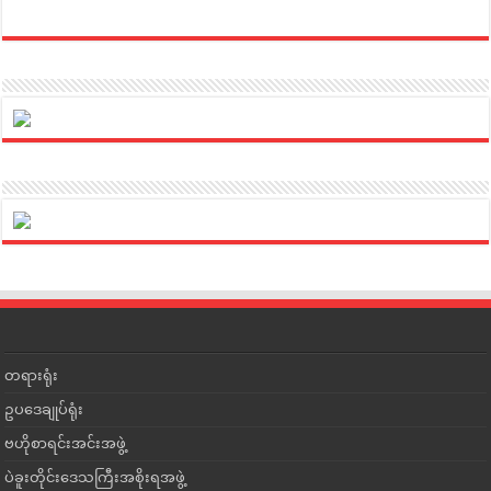
တရားရုံး
ဥပဒေချုပ်ရုံး
ဗဟိုစာရင်းအင်းအဖွဲ့
ပဲခူးတိုင်းဒေသကြီးအစိုးရအဖွဲ့