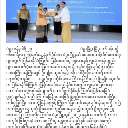
ပဲခူး ဇန်နဝါရီ ၂၇ =================== ပဲခူးမြို့၊ မြို့တော်ခန်းမ၌
ဇန်နဝါရီလ (၂၇)ရက်နေ့ နံနက်ပိုင်းက ပဲခူးမြို့နယ် ရေဘေးသင့်အိမ်ထောင်စု
များတွက် မြန်မာနိုင်ငံကြက်ခြေနီအသင်းမှ ငွေသားနှင့် လူသုံးကုန်ပစ္စည်း
များ ထောက်ပံ့ပေးအပ်ခြင်း အခမ်း အနားသို့ ကျင်းပပြုလုပ်ခဲ့ရာ တိုင်း
ဒေသကြီး ဝန်ကြီးချုပ် ဦးမျိုးဆွေဝင်းနှင့် ဇနီး ဒေါ်စိုးစိုးသက်တို့ တက်
ရောက်ခဲ့သည်။ ရှေးဦးစွာ တိုင်းဒေသကြီး ဝန်ကြီးချုပ် ဦးမျိုးဆွေဝင်း
က မြန်မာနိုင်ငံကြက်ခြေနီအသင်းသည် နိုင်ငံ အတွင်း လူသားခြင်းစာနာ
ထောက်ထားမှုလုပ်ငန်းများကို ဆောင်ရွက်နိုင်ရန် ကြက်ခြေနီအခြေခံ
မူ(၇)ချက်နှင့် အညီ ကြက်ခြေနီဥပဒေဖြင့် ဖွဲ့စည်းထားသော အသင်းကြီး
တစ်ခုဖြစ်ပြီး ဘေးတုံ့ပြန်ရေးနှင့် ကြိုတင်ပြင်ဆင် ရေးလုပ်ငန်းများကို အမြဲ
တက်ကြွစွာ လူထုကို ဦးဆောင်ကူညီပေးနေသည့်အတွက် ဦးစွာဂုဏ်ပြု
စကားပြော ကြားလိုကြောင်း၊ ပဲခူးမြို့တွင် ၂၀၂၃ ခုနှစ် အောက်တိုဘာလ
အတွင်း ဖြစ်ပွားခဲ့သော ရေကြီးမှုအန္တရာယ်သည် နှစ်ပေါင်း(၈၀)ကျော်
အတွင်း အကြီးမားဆုံးရေကြီးရေလျှံမှုတစ်ခုဖြစ်ခဲ့ကာ မြန်မာနိုင်ငံ