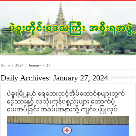
Home
/
2024
/
January
/
27
Daily Archives:
January 27, 2024
ပဲခူးမြို့နယ် ရေဘေးသင့်အိမ်ထောင်စုများတွက်
ငွေသားနှင့် လူသုံးကုန်ပစ္စည်းများ ထောက်ပံ့
ပေးအပ်ခြင်း အခမ်းအနားသို့ ကျင်းပပြုလုပ်