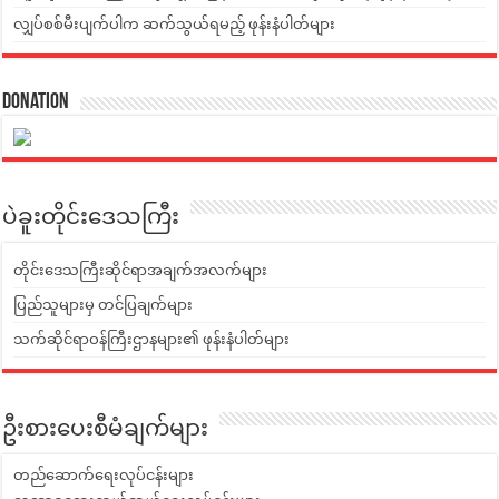
လျှပ်စစ်မီးပျက်ပါက ဆက်သွယ်ရမည့် ဖုန်းနံပါတ်များ
Donation
ပဲခူးတိုင်းဒေသကြီး
တိုင်းဒေသကြီးဆိုင်ရာအချက်အလက်များ
ပြည်သူများမှ တင်ပြချက်များ
သက်ဆိုင်ရာဝန်ကြီးဌာနများ၏ ဖုန်းနံပါတ်များ
ဦးစားပေးစီမံချက်များ
တည်ဆောက်ရေးလုပ်ငန်းများ