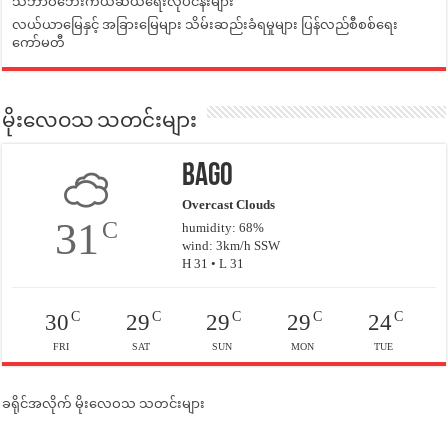
သဘာဝဘေးကယ်ဆယ်ရေးလုပ်ငန်းများ
လယ်ယာမြေနှင့် အခြားမြေများ သိမ်းဆည်းခံရမှုများ ပြန်လည်စီစစ်ရေး
ကော်မတီ
မိုးလေဝသ သတင်းများ
Bago
Overcast Clouds
31
C
humidity: 68%
wind: 3km/h SSW
H 31 • L 31
C
C
C
C
C
30
29
29
29
24
FRI
SAT
SUN
MON
TUE
ခရိုင်အလိုက် မိုးလေဝသ သတင်းများ