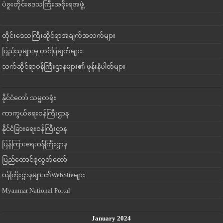
ပဲခူးတိုင်းဒေသကြီးအစိုးရအဖွဲ့
တိုင်းဒေသကြီးဆိုင်ရာအချက်အလက်များ
ပြည်သူများမှ တင်ပြချက်များ
သက်ဆိုင်ရာဝန်ကြီးဌာနများ၏ ဖုန်းနံပါတ်များ
နိုင်ငံတော် သမ္မတရုံး
ကာကွယ်ရေးဝန်ကြီးဌာန
နိုင်ငံခြားရေးဝန်ကြီးဌာန
ပြန်ကြားရေးဝန်ကြီးဌာန
ပြည်ထောင်စုလွှတ်တော်
ဝန်ကြီးဌာနများ၏WebSiteများ
Myanmar National Portal
January 2024