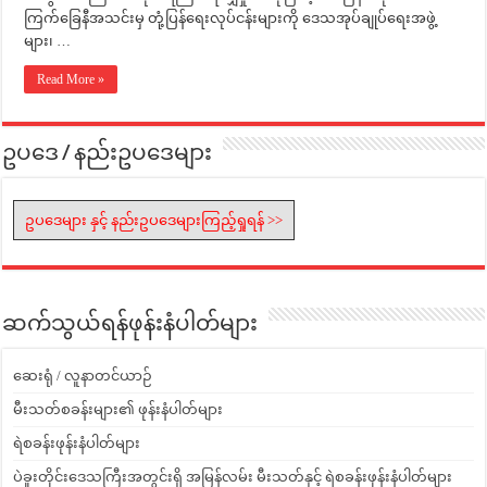
ကြက်ခြေနီအသင်းမှ တုံ့ပြန်ရေးလုပ်ငန်းများကို ဒေသအုပ်ချုပ်ရေးအဖွဲ့
များ၊ …
Read More »
ဥပဒေ / နည်းဥပဒေများ
ဥပဒေများ နှင့် နည်းဥပဒေများကြည့်ရှုရန် >>
ဆက်သွယ်ရန်ဖုန်းနံပါတ်များ
ဆေးရုံ / လူနာတင်ယာဉ်
မီးသတ်စခန်းများ၏ ဖုန်းနံပါတ်များ
ရဲစခန်းဖုန်းနံပါတ်များ
ပဲခူးတိုင်းဒေသကြီးအတွင်းရှိ အမြန်လမ်း မီးသတ်နှင့် ရဲစခန်းဖုန်းနံပါတ်များ