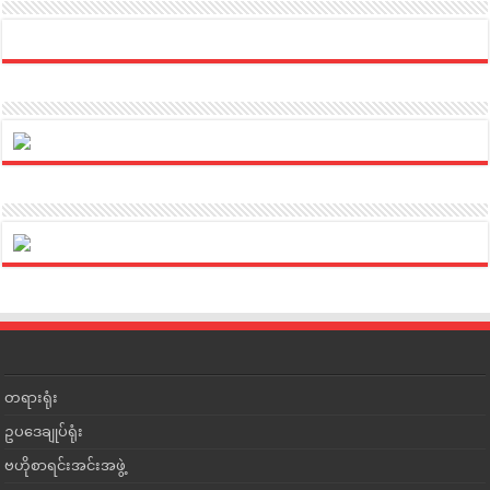
တရားရုံး
ဥပဒေချုပ်ရုံး
ဗဟိုစာရင်းအင်းအဖွဲ့