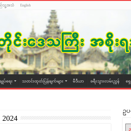
ည်သူ့အသံ
English
ချုပ်ရေး
သတင်းထုတ်ပြန်ချက်များ
မီဒီယာ
ခရီးသွားလမ်းညွှန်
ရှ
ဥပ
, 2024
ဥ