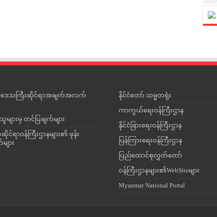
င်းဒေသကြီးဆိုင်ရာအချက်အလက်
နိုင်ငံတော် သမ္မတရုံး
ကာကွယ်ရေးဝန်ကြီးဌာန
သူများမှ တင်ပြချက်များ
နိုင်ငံခြားရေးဝန်ကြီးဌာန
ိုင်ရာဝန်ကြီးဌာနများ၏ ဖုန်း
ပြန်ကြားရေးဝန်ကြီးဌာန
တ်များ
ပြည်ထောင်စုလွှတ်တော်
ဝန်ကြီးဌာနများ၏WebSiteများ
Myanmar National Portal