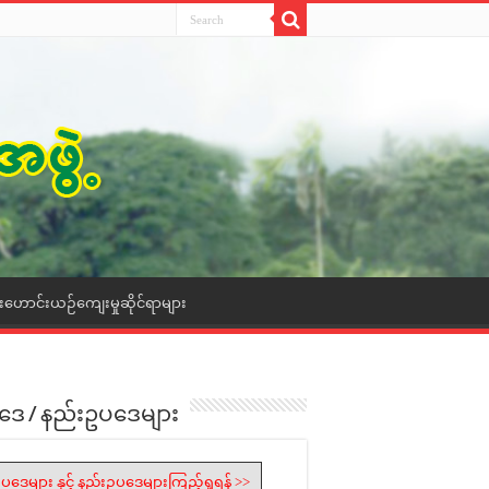
ေးဟောင်းယဉ်ကျေးမှုဆိုင်ရာများ
ဒေ / နည်းဥပဒေများ
ပဒေများ နှင့် နည်းဥပဒေများကြည့်ရှုရန် >>