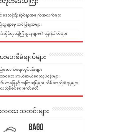
ူးတိုင်းဒေသကြီး
ုင်းဒေသကြီးဆိုင်ရာအချက်အလက်များ
်သူများမှ တင်ပြချက်များ
ဆိုင်ရာဝန်ကြီးဌာနများ၏ ဖုန်းနံပါတ်များ
ားပေးစီမံချက်များ
်ဆောက်ရေးလုပ်ငန်းများ
ာဝဘေးကယ်ဆယ်ရေးလုပ်ငန်းများ
ယာမြေနှင့် အခြားမြေများ သိမ်းဆည်းခံရမှုများ
န်လည်စီစစ်ရေးကော်မတီ
ုးလေဝသ သတင်းများ
Bago