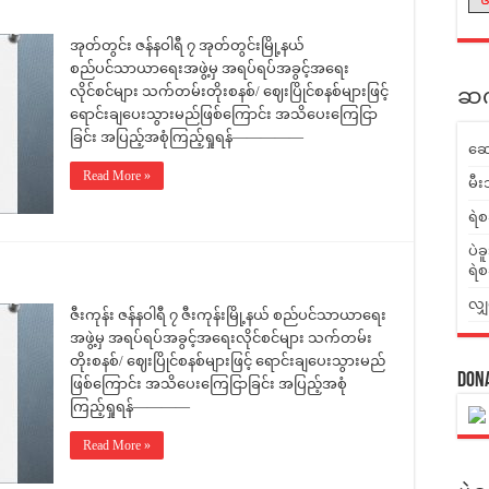
အုတ်တွင်း ဇန်နဝါရီ ၇ အုတ်တွင်းမြို့နယ်
စည်ပင်သာယာရေးအဖွဲ့မှ အရပ်ရပ်အခွင့်အရေး
လိုင်စင်များ သက်တမ်းတိုးစနစ်/ ဈေးပြိုင်စနစ်များဖြင့်
ဆက်
ရောင်းချပေးသွားမည်ဖြစ်ကြောင်း အသိပေးကြေငြာ
ခြင်း အပြည့်အစုံကြည့်ရှုရန်—————
ဆေ
Read More »
မီး
ရဲစ
ပဲခ
ရဲစ
လျှ
ဇီးကုန်း ဇန်နဝါရီ ၇ ဇီးကုန်းမြို့နယ် စည်ပင်သာယာရေး
အဖွဲ့မှ အရပ်ရပ်အခွင့်အရေးလိုင်စင်များ သက်တမ်း
တိုးစနစ်/ ဈေးပြိုင်စနစ်များဖြင့် ရောင်းချပေးသွားမည်
Don
ဖြစ်ကြောင်း အသိပေးကြေငြာခြင်း အပြည့်အစုံ
ကြည့်ရှုရန်————
Read More »