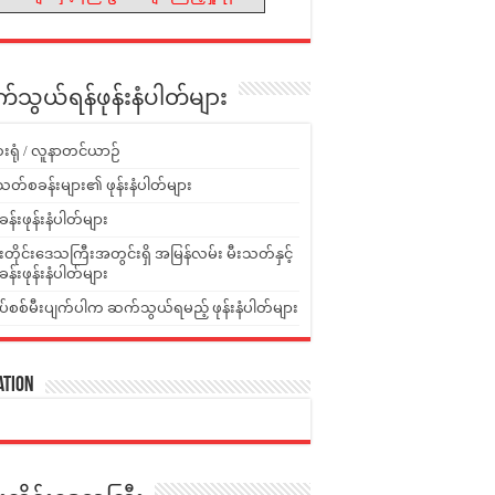
သွယ်ရန်ဖုန်းနံပါတ်များ
းရုံ / လူနာတင်ယာဉ်
သတ်စခန်းများ၏ ဖုန်းနံပါတ်များ
ခန်းဖုန်းနံပါတ်များ
ူးတိုင်းဒေသကြီးအတွင်းရှိ အမြန်လမ်း မီးသတ်နှင့်
ခန်းဖုန်းနံပါတ်များ
ပ်စစ်မီးပျက်ပါက ဆက်သွယ်ရမည့် ဖုန်းနံပါတ်များ
ation