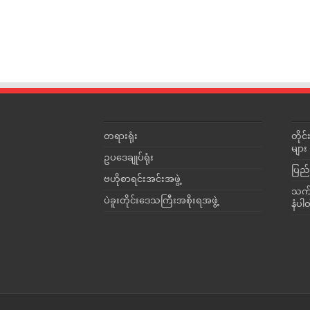
တရားရုံး
တို
များ
ဥပဒေချုပ်ရုံး
ပြည်
ဗဟိုစာရင်းအင်းအဖွဲ့
သက်ဆ
ပဲခူးတိုင်းဒေသကြီးအစိုးရအဖွဲ့
နံပါ