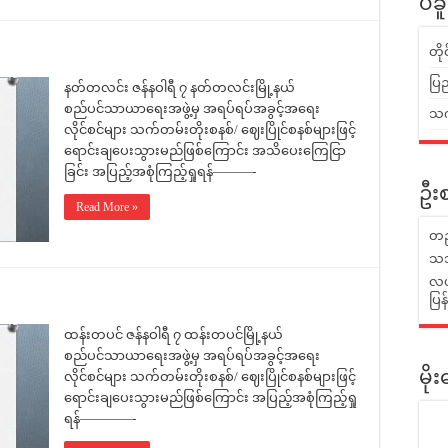
ပဲခ
တိ
ပြည
နတ်တလင်း ဇန်နဝါရီ ၇ နတ်တလင်းမြို့နယ်
စည်ပင်သာယာရေးအဖွဲ့မှ အရပ်ရပ်အခွင့်အရေး
သက်
လိုင်စင်များ သက်တမ်းတိုးစနစ်/ ဈေးပြိုင်စနစ်များဖြင့်
ရောင်းချပေးသွားမည်ဖြစ်ကြောင်း အသိပေးကြေငြာ
ခြင်း အပြည့်အစုံကြည့်ရှုရန်———-
ဦးစ
Read More »
တည
သဘ
လယ်
ပြ
ထန်းတပင် ဇန်နဝါရီ ၇ ထန်းတပင်မြို့နယ်
စည်ပင်သာယာရေးအဖွဲ့မှ အရပ်ရပ်အခွင့်အရေး
လိုင်စင်များ သက်တမ်းတိုးစနစ်/ ဈေးပြိုင်စနစ်များဖြင့်
မိ
ရောင်းချပေးသွားမည်ဖြစ်ကြောင်း အပြည့်အစုံကြည့်ရှု
ရန်————-