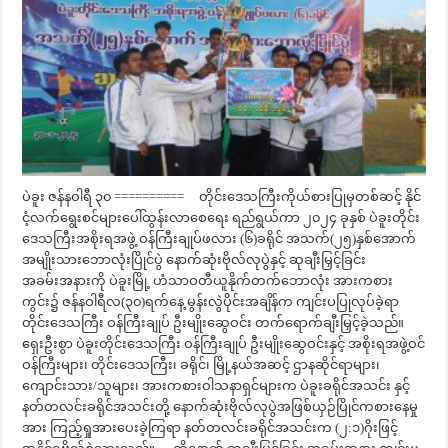
ပဲခူး ဇန်နဝါရီ ၃၀ ========== တိုင်းဒေသကြီးကိုယ်စားပြုမှတစ်ဆင့် နိုင်
ငံ့လက်ရွေးစင်များပေါ်ထွန်းလာစေရေး ရည်ရွယ်ကာ ၂၀၂၄ ခုနှစ် ပဲခူးတိုင်း
ဒေသကြီးအစိုးရအဖွဲ့ ဝန်ကြီးချုပ်ဖလား (၆)ခရိုင် အသက်(၂၅)နှစ်အောက်
အမျိုးသားဘောလုံးပြိုင်ပွဲ နောက်ဆုံးဗိုလ်လုပွဲနှင့် ဆုချီးမြှင့်ခြင်း
အခမ်းအနားကို ပဲခူးမြို့ ဟံသာဝတီယူနိုက်တက်ဘောလုံး အားကစား
ကွင်း၌ ဇန်နဝါရီလ(၃၀)ရက်နေ့ မွန်းလွဲပိုင်းအချိန်က ကျင်းပပြုလုပ်ခဲ့ရာ
တိုင်းဒေသကြီး ဝန်ကြီးချုပ် ဦးမျိုးဆွေဝင်း တက်ရောက်ချီးမြှင့်ခဲ့သည်။
ရှေးဦးစွာ ပဲခူးတိုင်းဒေသကြီး ဝန်ကြီးချုပ် ဦးမျိုးဆွေဝင်းနှင့် အစိုးရအဖွဲ့ဝင်
ဝန်ကြီးများ၊ တိုင်းဒေသကြီး၊ ခရိုင်၊ မြို့နယ်အဆင့် ဌာနဆိုင်ရာများ၊
ကျောင်းသား/သူများ၊ အားကစားဝါသနာရှင်များက ပဲခူးခရိုင်အသင်း နှင့်
နတ်တလင်းခရိုင်အသင်းတို့ နောက်ဆုံးဗိုလ်လုပွဲအဖြစ်ယှဉ်ပြိုင်ကစားနေမှု
အား ကြည့်ရှုအားပေးခဲ့ကြရာ နတ်တလင်းခရိုင်အသင်းက (၂:၁)ဂိုးဖြင့်