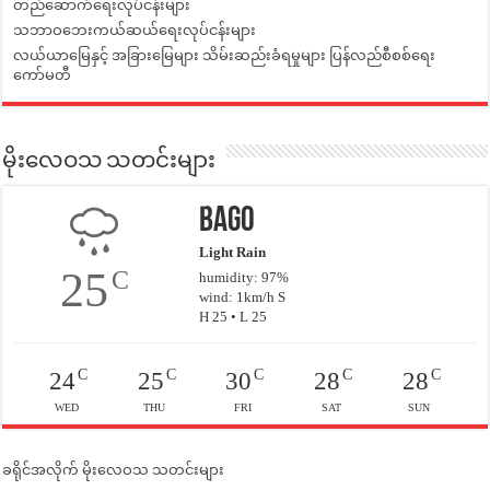
တည်ဆောက်ရေးလုပ်ငန်းများ
သဘာဝဘေးကယ်ဆယ်ရေးလုပ်ငန်းများ
လယ်ယာမြေနှင့် အခြားမြေများ သိမ်းဆည်းခံရမှုများ ပြန်လည်စီစစ်ရေး
ကော်မတီ
မိုးလေဝသ သတင်းများ
Bago
Light Rain
25
C
humidity: 97%
wind: 1km/h S
H 25 • L 25
C
C
C
C
C
24
25
30
28
28
WED
THU
FRI
SAT
SUN
ခရိုင်အလိုက် မိုးလေဝသ သတင်းများ