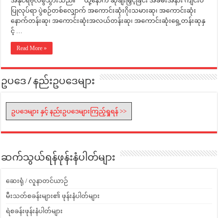
အနိုင်ရဗိုလ်စွဲသွားသည်။ ထို့နောက် ဆုချီးမြှင့်ခြင်း အခမ်းအနား ကျင်းပ
ပြုလုပ်ရာ ပွဲစဉ်တစ်လျှောက် အကောင်းဆုံးဂိုးသမားဆု၊ အကောင်းဆုံး
နောက်တန်းဆု၊ အကောင်းဆုံးအလယ်တန်းဆု၊ အကောင်းဆုံးရှေ့တန်းဆုနှ
င့် …
Read More »
ဥပဒေ / နည်းဥပဒေများ
ဥပဒေများ နှင့် နည်းဥပဒေများကြည့်ရှုရန် >>
ဆက်သွယ်ရန်ဖုန်းနံပါတ်များ
ဆေးရုံ / လူနာတင်ယာဉ်
မီးသတ်စခန်းများ၏ ဖုန်းနံပါတ်များ
ရဲစခန်းဖုန်းနံပါတ်များ