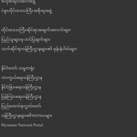
ဗဟိုစာရင်းအင်းအဖွဲ့
ပဲခူးတိုင်းဒေသကြီးအစိုးရအဖွဲ့
တိုင်းဒေသကြီးဆိုင်ရာအချက်အလက်များ
ပြည်သူများမှ တင်ပြချက်များ
သက်ဆိုင်ရာဝန်ကြီးဌာနများ၏ ဖုန်းနံပါတ်များ
နိုင်ငံတော် သမ္မတရုံး
ကာကွယ်ရေးဝန်ကြီးဌာန
နိုင်ငံခြားရေးဝန်ကြီးဌာန
ပြန်ကြားရေးဝန်ကြီးဌာန
ပြည်ထောင်စုလွှတ်တော်
ဝန်ကြီးဌာနများ၏WebSiteများ
Myanmar National Portal