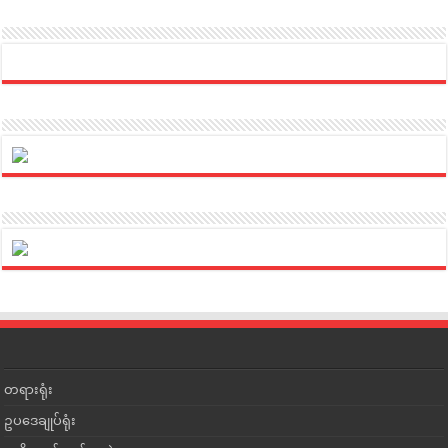
တရားရုံး
ဥပဒေချုပ်ရုံး