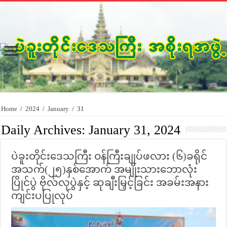
Home
/
2024
/
January
/
31
Daily Archives:
January 31, 2024
ပဲခူးတိုင်းဒေသကြီး ဝန်ကြီးချုပ်ဖလား (၆)ခရိုင်
အသက်(၂၅)နှစ်အောက် အမျိုးသားဘောလုံး
ပြိုင်ပွဲ ဗိုလ်လုပွဲနှင့် ဆုချီးမြှင့်ခြင်း အခမ်းအနား
ကျင်းပပြုလုပ်