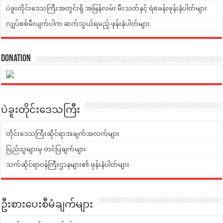
ပဲခူးတိုင်းဒေသကြီးအတွင်းရှိ အမြန်လမ်း မီးသတ်နှင့် ရဲစခန်းဖုန်းနံပါတ်များ
လျှပ်စစ်မီးပျက်ပါက ဆက်သွယ်ရမည့် ဖုန်းနံပါတ်များ
Donation
ပဲခူးတိုင်းဒေသကြီး
တိုင်းဒေသကြီးဆိုင်ရာအချက်အလက်များ
ပြည်သူများမှ တင်ပြချက်များ
သက်ဆိုင်ရာဝန်ကြီးဌာနများ၏ ဖုန်းနံပါတ်များ
ဦးစားပေးစီမံချက်များ