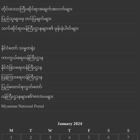
တိုင်းဒေသကြီးဆိုင်ရာအချက်အလက်များ
ပြည်သူများမှ တင်ပြချက်များ
သက်ဆိုင်ရာဝန်ကြီးဌာနများ၏ ဖုန်းနံပါတ်များ
နိုင်ငံတော် သမ္မတရုံး
ကာကွယ်ရေးဝန်ကြီးဌာန
နိုင်ငံခြားရေးဝန်ကြီးဌာန
ပြန်ကြားရေးဝန်ကြီးဌာန
ပြည်ထောင်စုလွှတ်တော်
ဝန်ကြီးဌာနများ၏WebSiteများ
Myanmar National Portal
January 2024
M
T
W
T
F
S
S
1
2
3
4
5
6
7