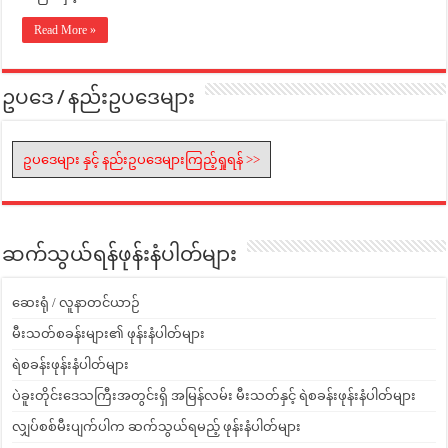
Read More »
ဥပဒေ / နည်းဥပဒေများ
ဥပဒေများ နှင့် နည်းဥပဒေများကြည့်ရှုရန် >>
ဆက်သွယ်ရန်ဖုန်းနံပါတ်များ
ဆေးရုံ / လူနာတင်ယာဉ်
မီးသတ်စခန်းများ၏ ဖုန်းနံပါတ်များ
ရဲစခန်းဖုန်းနံပါတ်များ
ပဲခူးတိုင်းဒေသကြီးအတွင်းရှိ အမြန်လမ်း မီးသတ်နှင့် ရဲစခန်းဖုန်းနံပါတ်များ
လျှပ်စစ်မီးပျက်ပါက ဆက်သွယ်ရမည့် ဖုန်းနံပါတ်များ