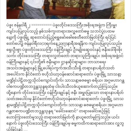
ပဲခူး ဇန်နဝါရီ ၂ ========== ပဲခူးတိုင်းဒေသကြီးအစိုးရအဖွဲ့က ကြီးမှူး
ကျင်းပပြုလုပ်သည့် နှစ်သစ်ကူးတရားအလှူတော်ဓမ္မ သဘင်ပွဲ(ပထမ
နေ့)ကို ပဲခူးမြို့ ဆုတောင်းပြည့်ရွှေမော်ဓေါစေတီတော်မြတ်ကြီး ရင်ပြင်
တော်ပေါ်၌ ဇန်နဝါရီလ(၁)ရက်နေ့ ည(၇)နာရီအချိန်က ကျင်းပပြုလုပ်သည်။
ရှေးဦးစွာ ပဲခူးတိုင်းဒေသကြီး ဝန်ကြီးချုပ် ဦးမျိုးဆွေဝင်းနှင့် ဇနီးဒေါ်စိုးစိုး
သက်၊ တိုင်းဒေသကြီး တရားလွှတ်တော် တရားသူကြီးချုပ်၊ အစိုးရအဖွဲ့ဝင်
ဝန်ကြီးများနှင့် ၎င်းတို့၏ ဇနီးများ၊ ဌာနဆိုင်ရာများ၊ ဘာသာရေး
အသင်းအဖွဲ့များနှင့် မြို့ပေါ်ရပ်ကွက်အသီးသီးရှိ တရားနာပရိတ်သတ်
အပေါင်းက နိုင်ငံတော် ဗဟိုသံဃာ့ဝန်ဆောင်ဆရာတော်၊ ပဲခူးမြို့ သာသနာ့
မဏ္ဍိုင်ပါဠိတက္ကသိုလ်ကျောင်းတိုက်၊ သာသနာ့ဓဇဓမ္မာ စရိယ၊ အဂ္ဂမဟာဂန္ထ
ဝါစကပဏ္ဍိတဘဒ္ဒန္တသုန္ဒရထံမှ ငါးပါးသီလခံယူဆောက်တည်ကြသည်။
ထို့နောက် တိုင်းဒေသကြီး ဝန်ကြီးချုပ်နှင့် ဇနီး အမှူးပြုသော တရားနာပရိတ်
သတ်အပေါင်းမှ နိုင်ငံတော်ဗဟိုသံဃာ့ဝန်ဆောင်ဆရာတော်၊ ပဲခူးမြို့ သာသ
နာ့မဏ္ဍိုင်ပါဠိတက္ကသိုလ်ကျောင်းတိုက်၊ သာသနာ့ ဓဇဓမ္မာစရိယ၊ အဂ္ဂမဟာ
ဂန္ထဝာစကပဏ္ဍိတဘဒ္ဒန္တသုန္ဒရ “ခေါင်းဆောင်” တရားခေါင်းစဉ်ဖြင့်
ဟောကြားတော်မူသည့် တရားတော်မြတ်ကို နာယူတော်မူကြသည်။ ယင်း
နောက် ပဲခူးတိုင်းဒေသကြီး ဝန်ကြီးချုပ်မှ ဓမ္မကထိကဆရာတော်အား လှူဘွ
ယ်ခြင်းနှင့် …