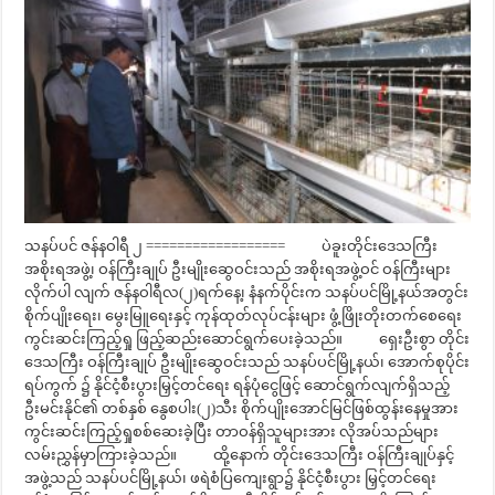
သနပ်ပင် ဇန်နဝါရီ ၂ ================== ပဲခူးတိုင်းဒေသကြီး
အစိုးရအဖွဲ့၊ ဝန်ကြီးချုပ် ဦးမျိုးဆွေဝင်းသည် အစိုးရအဖွဲ့ဝင် ဝန်ကြီးများ
လိုက်ပါ လျက် ဇန်နဝါရီလ(၂)ရက်နေ့၊ နံနက်ပိုင်းက သနပ်ပင်မြို့နယ်အတွင်း
စိုက်ပျိုးရေး၊ မွေးမြူရေးနှင့် ကုန်ထုတ်လုပ်ငန်းများ ဖွံ့ဖြိုးတိုးတက်စေရေး
ကွင်းဆင်းကြည့်ရှု ဖြည့်ဆည်းဆောင်ရွက်ပေးခဲ့သည်။ ရှေးဦးစွာ တိုင်း
ဒေသကြီး ဝန်ကြီးချုပ် ဦးမျိုးဆွေဝင်းသည် သနပ်ပင်မြို့နယ်၊ အောက်စုပိုင်း
ရပ်ကွက် ၌ နိုင်ငံ့စီးပွားမြှင့်တင်ရေး ရန်ပုံငွေဖြင့် ဆောင်ရွက်လျက်ရှိသည့်
ဦးမင်းနိုင်၏ တစ်နှစ် နွေစပါး(၂)သီး စိုက်ပျိုးအောင်မြင်ဖြစ်ထွန်းနေမှုအား
ကွင်းဆင်းကြည့်ရှုစစ်ဆေးခဲ့ပြီး တာဝန်ရှိသူများအား လိုအပ်သည်များ
လမ်းညွှန်မှာကြားခဲ့သည်။ ထို့နောက် တိုင်းဒေသကြီး ဝန်ကြီးချုပ်နှင့်
အဖွဲ့သည် သနပ်ပင်မြို့နယ်၊ ဖရဲစံပြကျေးရွာ၌ နိုင်ငံ့စီးပွား မြှင့်တင်ရေး