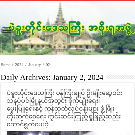
Home
/
2024
/
January
/
02
Daily Archives:
January 2, 2024
ပဲခူးတိုင်းဒေသကြီး ဝန်ကြီးချုပ် ဦးမျိုးဆွေဝင်း
သနပ်ပင်မြို့နယ်အတွင်း စိုက်ပျိုးရေး၊
မွေးမြူရေးနှင့် ကုန်ထုတ်လုပ်ငန်းများ ဖွံ့ဖြိုး
တိုးတက်စေရေး ကွင်းဆင်းကြည့်ရှုဖြည့်ဆည်း
ဆောင်ရွက်ပေးခဲ့