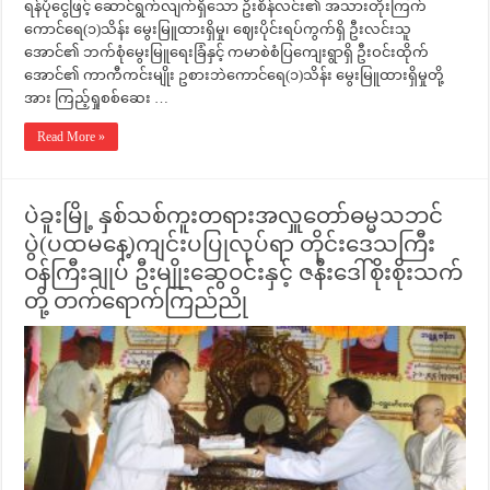
ရန်ပုံငွေဖြင့် ဆောင်ရွက်လျက်ရှိသော ဦးစိန်လင်း၏ အသားတိုးကြက်
ကောင်ရေ(၁)သိန်း မွေးမြူထားရှိမှု၊ ဈေးပိုင်းရပ်ကွက်ရှိ ဦးလင်းသူ
အောင်၏ ဘက်စုံမွေးမြူရေးခြံနှင့် ကမာစဲစံပြကျေးရွာရှိ ဦးဝင်းထိုက်
အောင်၏ ကာကီကင်းမျိုး ဥစားဘဲကောင်ရေ(၁)သိန်း မွေးမြူထားရှိမှုတို့
အား ကြည့်ရှုစစ်ဆေး …
Read More »
ပဲခူးမြို့ နှစ်သစ်ကူးတရားအလှူတော်ဓမ္မသဘင်
ပွဲ(ပထမနေ့)ကျင်းပပြုလုပ်ရာ တိုင်းဒေသကြီး
ဝန်ကြီးချုပ် ဦးမျိုးဆွေဝင်းနှင့် ဇနီးဒေါ်စိုးစိုးသက်
တို့ တက်ရောက်ကြည်ညို