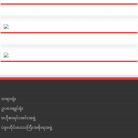
တရားရုံး
ဥပဒေချုပ်ရုံး
ဗဟိုစာရင်းအင်းအဖွဲ့
ပဲခူးတိုင်းဒေသကြီးအစိုးရအဖွဲ့