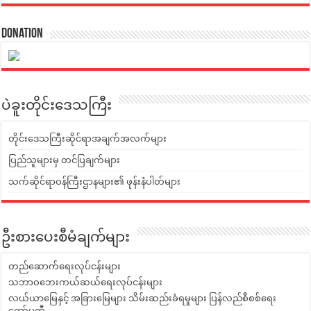
Donation
ပဲခူးတိုင်းဒေသကြီး
တိုင်းဒေသကြီးဆိုင်ရာအချက်အလက်များ
ပြည်သူများမှ တင်ပြချက်များ
သက်ဆိုင်ရာဝန်ကြီးဌာနများ၏ ဖုန်းနံပါတ်များ
ဦးစားပေးစီမံချက်များ
တည်ဆောက်ရေးလုပ်ငန်းများ
သဘာဝဘေးကယ်ဆယ်ရေးလုပ်ငန်းများ
လယ်ယာမြေနှင့် အခြားမြေများ သိမ်းဆည်းခံရမှုများ ပြန်လည်စီစစ်ရေး
ကော်မတီ