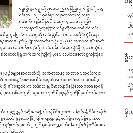
ပဲခ
ရှေးဦးစွာ ပဲခူးတိုင်းဒေသကြီး ဝန်ကြီးချုပ် ဦးမျိုးဆွေ
ဝင်းက ၂၀၂၆ ခုနှစ်မှာ ကျရောက်သည့် ကမ္ဘာ့
တိ
ပတ်ဝန်းကျင်ထိန်းသိမ်းရေးနေ့ ဆောင်ပုဒ်ဖြစ်
ပြည
သည့်”ရာသီဥတုပြောင်းလဲမှု တိုက်ဖျက်ဖို့ ဝိုင်းဝန်း
သက်
ရာသီဥတုပြောင်းလဲလာမှုကို လမ်းညွှန်ချက်များအတိုင်း ဝိုင်းဝန်း
ဉ်ဆက်မပြတ်ဖွံ့ဖြိုးတိုးတက်စေဖို့ ပစ္စုပ္ပန်နှင့် အနာဂတ် မျိုးဆက်
ပသော ပတ်ဝန်းကျင်ကို လက်ဆင့်ကမ်းပေး နိုင်ဖို့ လူသားတိုင်း
ိစိတ်ဓာတ်ရှိရှိ တက်တက်ကြွကြွ ပူးပေါင်းပါဝင်ဆောင်ရွက်ကြစေ
ဦးစ
တည
ြီးချုပ် ဦးမျိုးဆွေဝင်းထံသို့ သယံဇာတနှင့် သဘာဝ ပတ်ဝန်းကျင်
သဘ
န်းသိမ်းရေးနေ့ Poster အထိမ်းအမှတ် လက်ဆောင်အား ပေးအပ်ခဲ့
လယ်
ပ် ဦးမျိုးဆွေဝင်းက သန့်ရှင်း ၍ စိမ်းလန်းစိုပြေသော ပထမဆုရရှိ
ပြ
ူလတန်းကျောင်း များအား ဂုဏ်ပြုဆုနှင့် ဂုဏ်ပြုမှတ်တမ်းအား
ယဥက္ကဋ္ဌနှင့် အစိုးရအဖွဲ့ဝင် ဝန်ကြီးများက သန့်ရှင်း၍ စိမ်းလန်းစို
မိ
ုကောင်းမွန်သော မြို့ပြ၊ ကျေးရွာ နှင့် စက်ရုံ/အလုပ်ရုံများအား
ကြသည်။ ၎င်းနောက် ၂၀၂၆ ခုနှစ်၊ ကမ္ဘာ့ပတ်ဝန်းကျင်ထိန်းသိမ်းရေး
းပေးခဲ့ကြသည်။