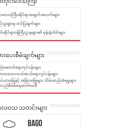
ူးတိုင်းဒေသကြီး
ုင်းဒေသကြီးဆိုင်ရာအချက်အလက်များ
်သူများမှ တင်ပြချက်များ
ဆိုင်ရာဝန်ကြီးဌာနများ၏ ဖုန်းနံပါတ်များ
ားပေးစီမံချက်များ
်ဆောက်ရေးလုပ်ငန်းများ
ာဝဘေးကယ်ဆယ်ရေးလုပ်ငန်းများ
ယာမြေနှင့် အခြားမြေများ သိမ်းဆည်းခံရမှုများ
န်လည်စီစစ်ရေးကော်မတီ
ုးလေဝသ သတင်းများ
Bago