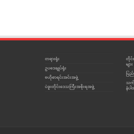
တရားရုံး
တို
များ
ဥပဒေချုပ်ရုံး
ပြည်
ဗဟိုစာရင်းအင်းအဖွဲ့
သက်ဆ
ပဲခူးတိုင်းဒေသကြီးအစိုးရအဖွဲ့
နံပါ