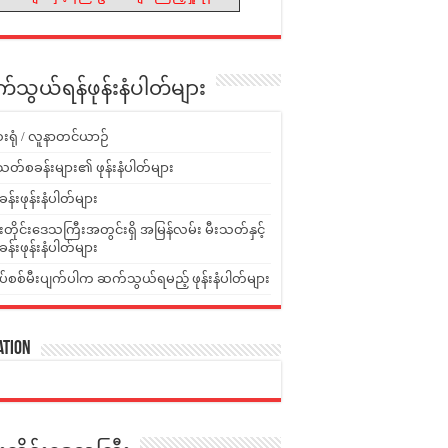
သွယ်ရန်ဖုန်းနံပါတ်များ
းရုံ / လူနာတင်ယာဉ်
သတ်စခန်းများ၏ ဖုန်းနံပါတ်များ
ခန်းဖုန်းနံပါတ်များ
ူးတိုင်းဒေသကြီးအတွင်းရှိ အမြန်လမ်း မီးသတ်နှင့်
ခန်းဖုန်းနံပါတ်များ
ပ်စစ်မီးပျက်ပါက ဆက်သွယ်ရမည့် ဖုန်းနံပါတ်များ
ation