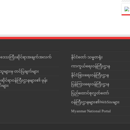
င်းဒေသကြီးဆိုင်ရာအချက်အလက်
နိုင်ငံတော် သမ္မတရုံး
ကာကွယ်ရေးဝန်ကြီးဌာန
သူများမှ တင်ပြချက်များ
နိုင်ငံခြားရေးဝန်ကြီးဌာန
ိုင်ရာဝန်ကြီးဌာနများ၏ ဖုန်း
ပြန်ကြားရေးဝန်ကြီးဌာန
တ်များ
ပြည်ထောင်စုလွှတ်တော်
ဝန်ကြီးဌာနများ၏WebSiteများ
Myanmar National Portal