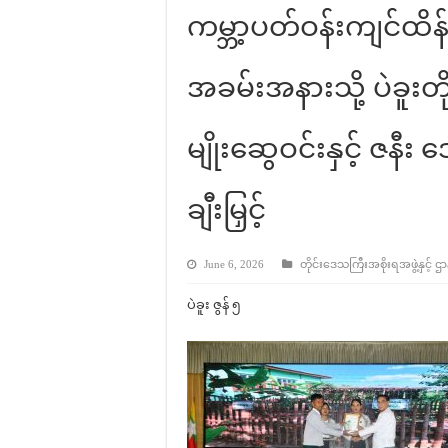
ကမ္ဘာ့ပတ်ဝန်းကျင်ထိ
အခမ်းအနားသို့ ပဲခူးတိ
မျိုးဆွေဝင်းနှင့် ဇနီး
ချီးမြှင့်
June 6, 2026
တိုင်းဒေသကြီးအစိုးရအဖွဲ့နှင့် ဌ
ပဲခူး ဇွန် ၅