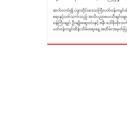
ဆက်လက်၍ ပဲခူးတိုင်းဒေသကြီးပတ်ဝန်းကျင်ထိမ
ရေးနှင့်ပတ်သက်သည့် အသိပညာပေးသီချင်းများ သ
ဝန်ကြီးချုပ် ဦးမျိုးဆွေဝင်းနှင့် ဇနီး ဒေါ်စိုးစိ
ပတ်ဝန်းကျင်ထိန်းသိမ်းရေးနေ့ အထိမ်းအမှတ်ပြ