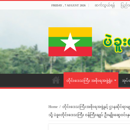
ဆက်သွယ်ရန်
ပြည်
FRIDAY , 7 AUGUST 2026
တိုင်းဒေသကြီး အစိုးရအဖွဲ့ရုံး
အုပ်
Home
/
တိုင်းဒေသကြီးအစိုးရအဖွဲ့နှင့် ဌာနဆိုင်ရာမျ
သို့ ပဲခူးတိုင်းဒေသကြီး ဝန်ကြီးချုပ် ဦးမျိုးဆွေဝင်းနှင