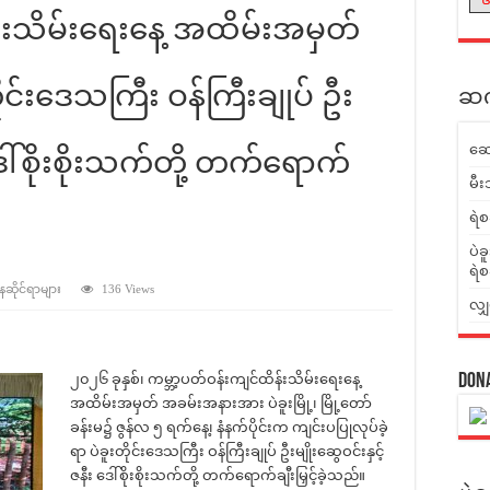
န်းသိမ်းရေးနေ့ အထိမ်းအမှတ်
ုင်းဒေသကြီး ဝန်ကြီးချုပ် ဦး
ဆက်
ဆေ
 ဒေါ်စိုးစိုးသက်တို့ တက်ရောက်
မီး
ရဲစ
ပဲခ
ရဲစ
ာနဆိုင်ရာများ
136 Views
လျှ
၂၀၂၆ ခုနှစ်၊ ကမ္ဘာ့ပတ်ဝန်းကျင်ထိန်းသိမ်းရေးနေ့
Don
အထိမ်းအမှတ် အခမ်းအနားအား ပဲခူးမြို့၊ မြို့တော်
ခန်းမ၌ ဇွန်လ ၅ ရက်နေ့၊ နံနက်ပိုင်းက ကျင်းပပြုလုပ်ခဲ့
ရာ ပဲခူးတိုင်းဒေသကြီး ဝန်ကြီးချုပ် ဦးမျိုးဆွေဝင်းနှင့်
ဇနီး ဒေါ်စိုးစိုးသက်တို့ တက်ရောက်ချီးမြှင့်ခဲ့သည်။