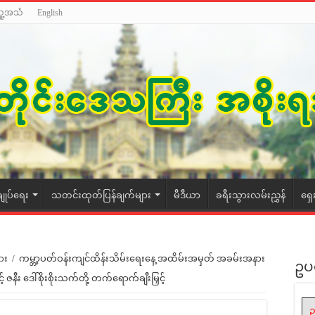
သူ့အသံ
English
ချုပ်ရေး
သတင်းထုတ်ပြန်ချက်များ
မီဒီယာ
ခရီးသွားလမ်းညွှန်
ရှေ
ား
/
ကမ္ဘာ့ပတ်ဝန်းကျင်ထိန်းသိမ်းရေးနေ့ အထိမ်းအမှတ် အခမ်းအနား
ဥပ
့် ဇနီး ဒေါ်စိုးစိုးသက်တို့ တက်ရောက်ချီးမြှင့်
ဥ