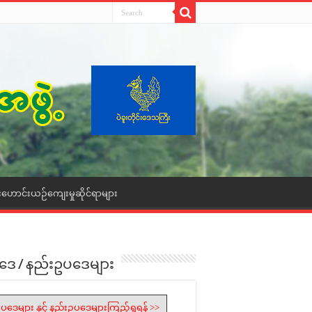
းဟောင်းယဉ်ကျေးမှုဆိုင်ရာများ
ဒေ / နည်းဥပဒေများ
ပဒေများ နှင့် နည်းဥပဒေများကြည့်ရှုရန် >>