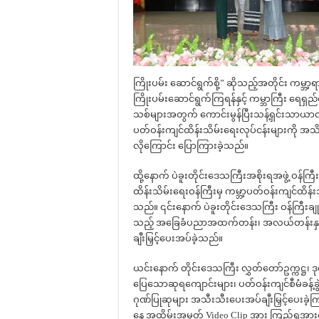
ကြိုးပမ်း ဆောင်ရွက်စို့” ဆိုသည့်အတိုင်း ကမ္ဘာ့
ကြိုးပမ်းဆောင်ရွက်ကြရန်နှင့် ကမ္ဘာကြီး ရေရှည်စ
သစ်များအတွက် ကောင်းမွန်ပြီးသန့်ရှင်းသာယာလှ
ပတ်ဝန်းကျင်ထိန်းသိမ်းရေးလုပ်ငန်းများကို အသ
လိုကြောင်း ပြောကြားခဲ့သည်။
ထို့နောက် ပဲခူးတိုင်းဒေသကြီးအစိုးရအဖွဲ့ ဝန်က
ထိန်းသိမ်းရေးဝန်ကြီးမှ ကမ္ဘာ့ပတ်ဝန်းကျင်ထိ
သည်။ ၎င်းနောက် ပဲခူးတိုင်းဒေသကြီး ဝန်ကြီးချု
သည့် အခြေခံပညာအထက်တန်း၊ အလယ်တန်းနှင့် မ
ချီးမြှင့်ပေးအပ်ခဲ့သည်။
ယင်းနောက် တိုင်းဒေသကြီး လွှတ်တော်ဥက္ကဋ္ဌ၊ ဒုတိ
ပြေသောဆုရကျောင်းများ၊ ပတ်ဝန်းကျင်စီမံခန့်ခွဲမှ
ဂုဏ်ပြုဆုများ အသီးသီးပေးအပ်ချီးမြှင့်ပေးခဲ့
နေ့ အထိမ်းအမှတ် Video Clip အား ကြည့်ရှုအာ