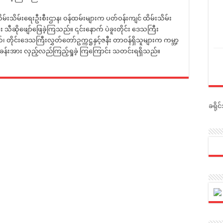
်းသိမ်းရေးဦးစီးဌာန၊ ဝန်ထမ်းများက ပတ်ဝန်းကျင် ထိမ်းသိမ်း
ီဆိုဖျော်ဖြေခဲ့ကြသည်။ ၎င်းနောက် ပဲခူးတိုင်း ဒေသကြီး
ုးသက်၊ တိုင်းဒေသကြီးလွှတ်တော်ဥက္ကဋ္ဌနှင့်ဇနီး တာဝန်ရှိသူများက ကမ္ဘာ့
ခန်းအား လှည့်လည်ကြည့်ရှုခဲ့ ကြကြောင်း သတင်းရရှိသည်။
ခရို