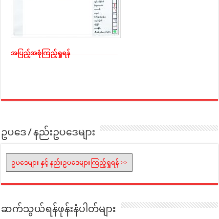
အပြည့်အစုံကြည့်ရှုရန်———————–
ဥပဒေ / နည်းဥပဒေများ
ဥပဒေများ နှင့် နည်းဥပဒေများကြည့်ရှုရန် >>
ဆက်သွယ်ရန်ဖုန်းနံပါတ်များ