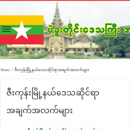
Home
/
ဇီးကုန်းမြို့နယ်ဒေသဆိုင်ရာအချက်အလက်များ
ဇီးကုန်းမြို့နယ်ဒေသဆိုင်ရာ
အချက်အလက်များ