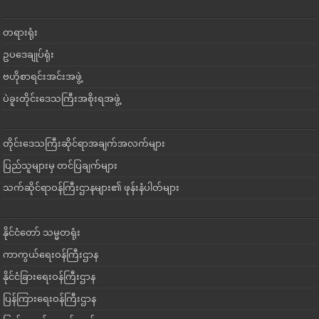
တရားရုံး
ဥပဒေချုပ်ရုံး
ဗဟိုစာရင်းအင်းအဖွဲ့
ပဲခူးတိုင်းဒေသကြီးအစိုးရအဖွဲ့
တိုင်းဒေသကြီးဆိုင်ရာအချက်အလက်များ
ပြည်သူများမှ တင်ပြချက်များ
သက်ဆိုင်ရာဝန်ကြီးဌာနများ၏ ဖုန်းနံပါတ်များ
နိုင်ငံတော် သမ္မတရုံး
ကာကွယ်ရေးဝန်ကြီးဌာန
နိုင်ငံခြားရေးဝန်ကြီးဌာန
ပြန်ကြားရေးဝန်ကြီးဌာန