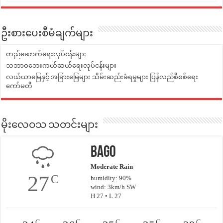
ဦးစားပေးစီမံချက်များ
တည်ဆောက်ရေးလုပ်ငန်းများ
သဘာဝဘေးကယ်ဆယ်ရေးလုပ်ငန်းများ
လယ်ယာမြေနှင့် အခြားမြေများ သိမ်းဆည်းခံရမှုများ ပြန်လည်စီစစ်ရေး
ကော်မတီ
မိုးလေဝသ သတင်းများ
Bago
Moderate Rain
27
C
humidity: 90%
wind: 3km/h SW
H 27 • L 27
C
C
C
C
C