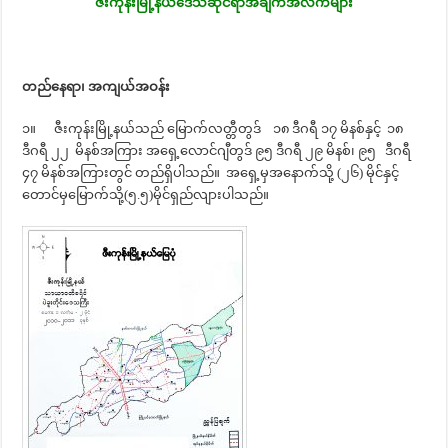
ဇီးကုန်းမြို့နယ်ဒေသဆိုင်ရာအချက်အလက်များ
တည်နေရာ၊ အကျယ်အဝန်း
၁။ ဇီးကုန်းမြို့နယ်သည် ‌မြောက်လတ္တီတွဒ် ၁၈ ဒီဂရီ ၁၇ မိနစ်နှင့် ၁၈
ဒီဂရီ ၂၂ မိနစ်အကြား အရှေ့လောင်ဂျီတွဒ် ၉၅ ဒီဂရီ ၂၉ မိနစ်၊ ၉၅ ဒီဂရီ
၄၇ မိနစ်အကြားတွင် တည်ရှိပါသည်။ အရှေ့မှအနောက်သို့ (၂၆) မိုင်နှင့်
တောင်မှမြောက်သို့(၅.၅)မိုင်ရှည်လျားပါသည်။