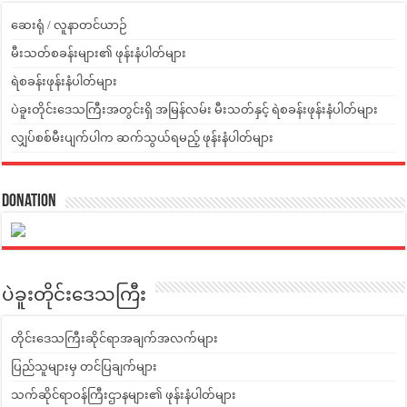
ဆေးရုံ / လူနာတင်ယာဉ်
မီးသတ်စခန်းများ၏ ဖုန်းနံပါတ်များ
ရဲစခန်းဖုန်းနံပါတ်များ
ပဲခူးတိုင်းဒေသကြီးအတွင်းရှိ အမြန်လမ်း မီးသတ်နှင့် ရဲစခန်းဖုန်းနံပါတ်များ
လျှပ်စစ်မီးပျက်ပါက ဆက်သွယ်ရမည့် ဖုန်းနံပါတ်များ
Donation
ပဲခူးတိုင်းဒေသကြီး
တိုင်းဒေသကြီးဆိုင်ရာအချက်အလက်များ
ပြည်သူများမှ တင်ပြချက်များ
သက်ဆိုင်ရာဝန်ကြီးဌာနများ၏ ဖုန်းနံပါတ်များ