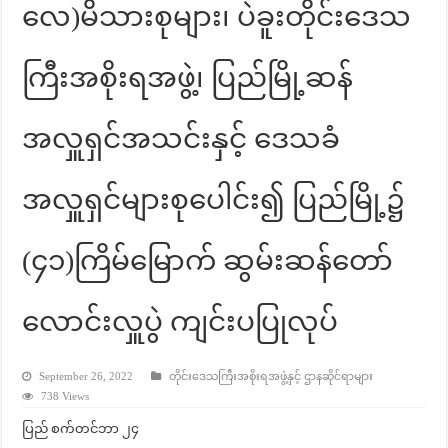
လေ)မိသားစုများ၊ ပဲခူးတိုင်းဒေသ
ကြီးအစိုးရအဖွဲ့၊ ပြည်မြို့ဆန်
အလှူရှင်အသင်းနှင့် ဒေသခံ
အလှူရှင်များစုပေါင်း၍ ပြည်မြို့၌
(၄၁)ကြိမ်မြောက် ဆွမ်းဆန်တော်
လောင်းလှူပွဲ ကျင်းပပြုလုပ်
September 26, 2022
တိုင်းဒေသကြီးအစိုးရအဖွဲ့နှင့် ဌာနဆိုင်ရာများ
738 Views
ပြည် စက်တင်ဘာ ၂၄