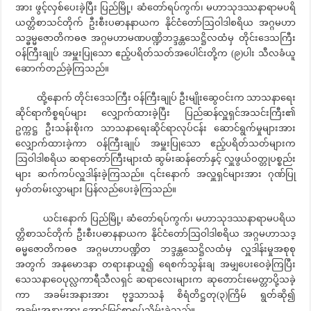
အား ဖွင့်လှစ်ပေးခဲ့ပြီး ပြည်မြို့၊ ဆံတော်ရပ်ကွက်၊ မဟာသုဒဿနာရာမပရိ
ယတ္တိစာသင်တိုက် ဦးစီးပဓာနနာယက နိုင်ငံတော်ဩဝါဒါစရိယ အဂ္ဂမဟာ
သဒ္ဓမ္မဇောတိကဓဇ အဂ္ဂမဟာမဏပဏ္ဍိဘဒ္ဒန္တသေဋ္ဌိလထံမှ တိုင်းဒေသကြီး
ဝန်ကြီးချုပ် အမှူးပြုသော ဧည့်ပရိတ်သတ်အပေါင်းတို့က (၉)ပါး သီလခံယူ
ဆောက်တည်ခဲ့ကြသည်။
ထို့နောက် တိုင်းဒေသကြီး ဝန်ကြီးချုပ် ဦးမျိုးဆွေဝင်းက သာသနာရေး
ဆိုင်ရာကိစ္စရပ်များ လျှောက်ထားခဲ့ပြီး ပြည်ဆန်လှူရှင်အသင်းကြီး၏
ဥက္ကဋ္ဌ ဦးသန်းစိုးက သာသနာရေးဆိုင်ရာလုပ်ငန်း ဆောင်ရွက်မှုများအား
လျှောက်ထားခဲ့ကာ ဝန်ကြီးချုပ် အမှူးပြုသော ဧည့်ပရိတ်သတ်များက
ဩဝါဒါစရိယ ဆရာတော်ကြီးများထံ ဆွမ်းဆန်တော်နှင့် လှူဖွယ်ဝတ္တုပစ္စည်း
များ ဆက်ကပ်လှူဒါန်းခဲ့ကြသည်။ ၎င်းနောက် အလှူရှင်များအား ဂုဏ်ပြု
မှတ်တမ်းလွှာများ ပြန်လည်ပေးခဲ့ကြသည်။
ယင်းနောက် ပြည်မြို့၊ ဆံတော်ရပ်ကွက်၊ မဟာသုဒဿနာရာမပရိယ
တ္တိစာသင်တိုက် ဦးစီးပဓာနနာယက နိုင်ငံတော်ဩဝါဒါစရိယ အဂ္ဂမဟာသဒ္
ဓမ္မဇောတိကဓဇ အဂ္ဂမဟာပဏ္ဍိတ ဘဒ္ဒန္တသေဋ္ဌိလထံမှ လှူဒါန်းမှုအစုစု
အတွက် အနုမောဒနာ တရားနာယူ၍ ရေစက်သွန်းချ အမျှပေးဝေခဲ့ကြပြီး
သေသနာဝေပုလ္လကာရီသီလရှင် ဆရာလေးများက ဆုတောင်းမေတ္တာပို့သခဲ့
ကာ အခမ်းအနားအား ဗုဒ္ဓသာသနံ စိရံတိဋ္ဌတု(၃)ကြိမ် ရွတ်ဆို၍
အခမ်းအနားအား အောင်မြင်စွာရုပ်သိမ်းခဲ့သည်။