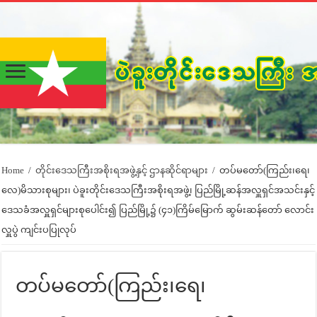
Home
/
တိုင်းဒေသကြီးအစိုးရအဖွဲ့နှင့် ဌာနဆိုင်ရာများ
/
တပ်မတော်(ကြည်း၊ရေ၊
လေ)မိသားစုများ၊ ပဲခူးတိုင်းဒေသကြီးအစိုးရအဖွဲ့၊ ပြည်မြို့ဆန်အလှူရှင်အသင်းနှင့်
ဒေသခံအလှူရှင်များစုပေါင်း၍ ပြည်မြို့၌ (၄၁)ကြိမ်မြောက် ဆွမ်းဆန်တော် လောင်း
လှူပွဲ ကျင်းပပြုလုပ်
တပ်မတော်(ကြည်း၊ရေ၊