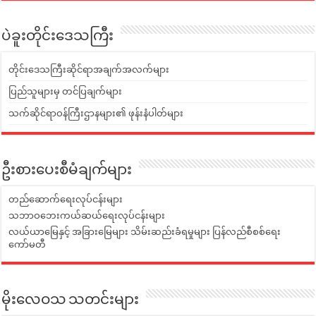
ပဲခူးတိုင်းဒေသကြီး
တိုင်းဒေသကြီးဆိုင်ရာအချက်အလက်များ
ပြည်သူများမှ တင်ပြချက်များ
သက်ဆိုင်ရာဝန်ကြီးဌာနများ၏ ဖုန်းနံပါတ်များ
ဦးစားပေးစီမံချက်များ
တည်ဆောက်ရေးလုပ်ငန်းများ
သဘာဝဘေးကယ်ဆယ်ရေးလုပ်ငန်းများ
လယ်ယာမြေနှင့် အခြားမြေများ သိမ်းဆည်းခံရမှုများ ပြန်လည်စီစစ်ရေး
ကော်မတီ
မိုးလေဝသ သတင်းများ