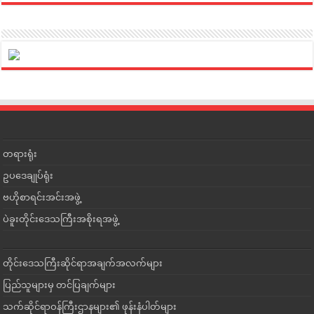
တရားရုံး
ဥပဒေချုပ်ရုံး
ဗဟိုစာရင်းအင်းအဖွဲ့
ပဲခူးတိုင်းဒေသကြီးအစိုးရအဖွဲ့
တိုင်းဒေသကြီးဆိုင်ရာအချက်အလက်များ
ပြည်သူများမှ တင်ပြချက်များ
သက်ဆိုင်ရာဝန်ကြီးဌာနများ၏ ဖုန်းနံပါတ်များ