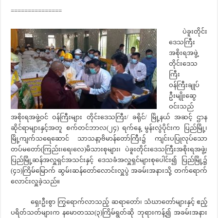
===============
ပဲခူးတိုင်း
ဒေသကြီး
အစိုးရအဖွဲ့
တိုင်းဒေသ
ကြီး
ဝန်ကြီးချုပ်
ဦးမျိုးဆွေ
ဝင်းသည်
အစိုးရအဖွဲ့ဝင် ဝန်ကြီးများ တိုင်းဒေသကြီး/ ခရိုင်/ မြို့နယ် အဆင့် ဌာန
ဆိုင်ရာများနှင့်အတူ စက်တင်ဘာလ(၂၄) ရက်နေ့ မွန်းလွဲပိုင်းက ပြည်မြို့၊
မြို့ကျက်သရေဆောင် သာသနာ့ဗိမာန်တော်ကြီး၌ ကျင်းပပြုလုပ်သော
တပ်မတော်(ကြည်း၊ရေ၊လေ)မိသားစုများ၊ ပဲခူးတိုင်းဒေသကြီးအစိုးရအဖွဲ့၊
ပြည်မြို့ဆန်အလှူရှင်အသင်းနှင့် ဒေသခံအလှူရှင်များစုပေါင်း၍ ပြည်မြို့၌
(၄၁)ကြိမ်မြောက် ဆွမ်းဆန်တော်လောင်းလှူပွဲ အခမ်းအနားသို့ တက်ရောက်
လောင်းလှူခဲ့သည်။
ရှေးဦးစွာ ကြွရောက်လာသည့် ဆရာတော်၊ သံဃာတော်များနှင့် ဧည့်
ပရိတ်သတ်များက နမောတဿ(၃)ကြိမ်ရွတ်ဆို ဘုရားကန့်၍ အခမ်းအနား