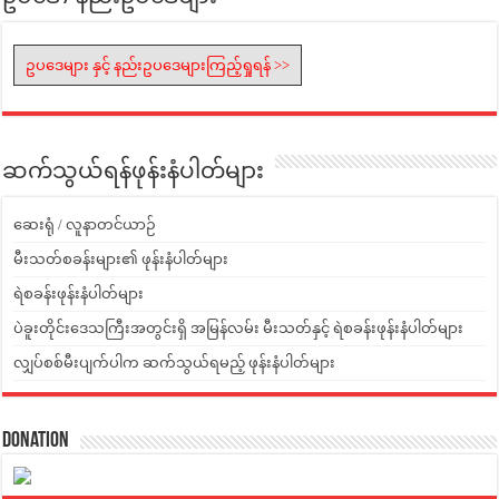
ဥပဒေများ နှင့် နည်းဥပဒေများကြည့်ရှုရန် >>
ဆက်သွယ်ရန်ဖုန်းနံပါတ်များ
ဆေးရုံ / လူနာတင်ယာဉ်
မီးသတ်စခန်းများ၏ ဖုန်းနံပါတ်များ
ရဲစခန်းဖုန်းနံပါတ်များ
ပဲခူးတိုင်းဒေသကြီးအတွင်းရှိ အမြန်လမ်း မီးသတ်နှင့် ရဲစခန်းဖုန်းနံပါတ်များ
လျှပ်စစ်မီးပျက်ပါက ဆက်သွယ်ရမည့် ဖုန်းနံပါတ်များ
Donation