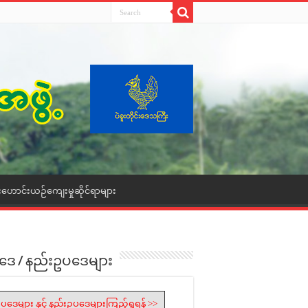
းဟောင်းယဉ်ကျေးမှုဆိုင်ရာများ
ဒေ / နည်းဥပဒေများ
ပဒေများ နှင့် နည်းဥပဒေများကြည့်ရှုရန် >>