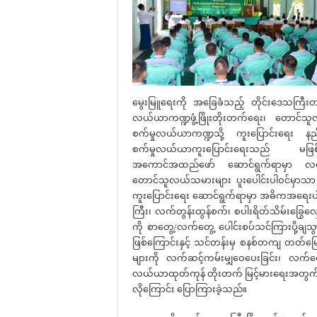
မွေးမြူရေးကို အခြေခံသည့် တိုင်းဒေသကြီးတစ်ခု
လယ်ယာကဏ္ဍဖွံ့ဖြိုးတိုးတက်ရေး၊ တောင်သူလယ
စက်မှုလယ်ယာကဏ္ဍသို့ ကူးပြောင်းရေး နည်း
စက်မှုလယ်ယာကူးပြောင်းရေးသည် မဖြစ
အကောင်အထည်ဖော် ဆောင်ရွက်ရာမှာ လယ်ယာ
တောင်သူလယ်သမားများ ပူးပေါင်းပါဝင်မှာသာ အ
ကူးပြောင်းရေး ဆောင်ရွက်ရာမှာ အဓိကအရေး
ကြီး၊ လက်တွန်းထွန်စက်၊ စပါးရိတ်သိမ်းခြွေလှေ
ကို စာတွေ့/လက်တွေ့ ပေါင်းစပ်သင်ကြားပို့ချသွ
ဖြစ်ကြောင်းနှင့် သင်တန်းမှ စနစ်တကျ တတ်မြ
များကို လက်ဆင့်ကမ်းမျှဝေပေးခြင်း၊ လက်တွေ့အသု
လယ်ယာထုတ်ကုန် တိုးတက် မြင့်မားရေးအတွက် 
လိုကြောင်း ပြောကြားခဲ့သည်။