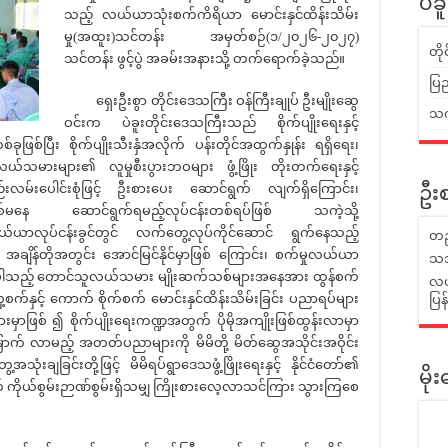
ပဲခ
သည့် လယ်ယာသုံးစက်ကိရိယာ မောင်းနှင်ထိန်းသိမ်း
မှု(အထူး)သင်တန်း အမှတ်စဉ်(၁/၂၀၂၆-၂၀၂၇)
တိ
သင်တန်း ဖွင့်ပွဲ အခမ်းအနားသို့ တက်ရောက်ခဲ့သည်။
ပြည
ရှေးဦးစွာ တိုင်းဒေသကြီး ဝန်ကြီးချုပ် ဦးမျိုးဆွေ
သက်
ဝင်းက ပဲခူးတိုင်းဒေသကြီးသည် စိုက်ပျိုးရေးနှင့်
ဖြစ်ပြီး စိုက်ပျိုးသီးနှံအလိုက် ပန်းတိုင်အထွက်နှုန်း ရရှိရေး၊
်သမားများ၏ လူမှုစီးပွားဘဝများ ဖွံ့ဖြိုး တိုးတက်ရေးနှင့်
လမ်းပေါင်းစုံဖြင့် ဦးစားပေး ဆောင်ရွက် လျက်ရှိကြောင်း၊
ဦးစ
်မနေ ဆောင်ရွက်ရမည့်လုပ်ငန်းတစ်ရပ်ဖြစ် သကဲ့သို့
လုပ်ငန်းခွင်တွင် လက်တွေ့လုပ်ကိုင်ဆောင် ရွက်နေသည့်
တည
ချိန်တိုအတွင်း အောင်မြင်နိုင်မှာဖြစ် ကြောင်း၊ စက်မှုလယ်ယာ
သဘ
ပါသည့် တောင်သူလယ်သမား မျိုးဆက်သစ်များအနေအား ထွန်စက်
လယ်
့စက်နှင့် ကောက် စိုက်စက် မောင်းနှင်ထိန်းသိမ်းခြင်း ပညာရပ်များ
ပြ
ားမှာဖြစ် ၍ စိုက်ပျိုးရေးကဏ္ဍအတွက် ပိုမိုအကျိုးဖြစ်ထွန်းလာမှာ
ောက် လာမည့် အတတ်ပညာများကို မိမိတို့ မိတ်ဆွေအသိုင်းအဝိုင်း
ံးချခြင်းတို့ဖြင့် မိမိရပ်ရွာဒေသဖွံ့ဖြိုးရေးနှင့် နိုင်ငံတော်၏
မိ
ကိုယ်စွမ်းဉာဏ်စွမ်းရှိသမျှ ကြိုးစားလေ့လာသင်ကြား သွားကြစေ