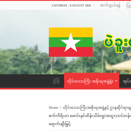
ဆက်သွယ်ရန်
ပြ
SATURDAY , 8 AUGUST 2026
တိုင်းဒေသကြီး အစိုးရအဖွဲ့ရုံး
အုပ်
Home
/
တိုင်းဒေသကြီးအစိုးရအဖွဲ့နှင့် ဌာနဆိုင်ရာမျ
စက်ကိရိယာ မောင်းနှင်ထိန်းသိမ်းမှု(အထူး)သင်တန်
ရောက်ချီးမြှင့်