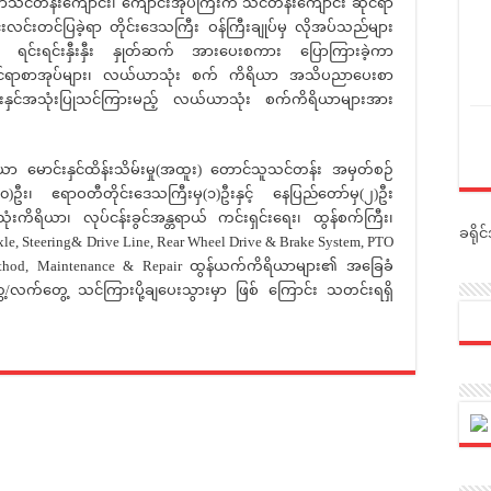
်တန်းကျောင်း၊ ကျောင်းအုပ်ကြီးက သင်တန်းကျောင်း ဆိုင်ရာ
လင်းတင်ပြခဲ့ရာ တိုင်းဒေသကြီး ဝန်ကြီးချုပ်မှ လိုအပ်သည်များ
အား ရင်းရင်းနှီးနှီး နှုတ်ဆက် အားပေးစကား ပြောကြားခဲ့ကာ
ုင်ရာစာအုပ်များ၊ လယ်ယာသုံး စက် ကိရိယာ အသိပညာပေးစာ
င်းနှင်အသုံးပြုသင်ကြားမည့် လယ်ယာသုံး စက်ကိရိယာများအား
ှင်ထိန်းသိမ်းမှု(အထူး) တောင်သူသင်တန်း အမှတ်စဉ်
၅၀)ဦး၊ ဧရာဝတီတိုင်းဒေသကြီးမှ(၁)ဦးနှင့် နေပြည်တော်မှ(၂)ဦး
ံးကိရိယာ၊ လုပ်ငန်းခွင်အန္တရာယ် ကင်းရှင်းရေး၊ ထွန်စက်ကြီး၊
ခရို
xle, Steering& Drive Line, Rear Wheel Drive & Brake System, PTO
 Method, Maintenance & Repair ထွန်ယက်ကိရိယာများ၏ အခြေခံ
/လက်တွေ့ သင်ကြားပို့ချပေးသွားမှာ ဖြစ် ကြောင်း သတင်းရရှိ