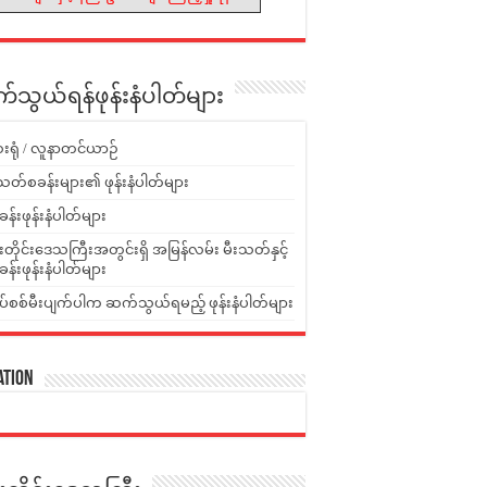
သွယ်ရန်ဖုန်းနံပါတ်များ
းရုံ / လူနာတင်ယာဉ်
သတ်စခန်းများ၏ ဖုန်းနံပါတ်များ
ခန်းဖုန်းနံပါတ်များ
ူးတိုင်းဒေသကြီးအတွင်းရှိ အမြန်လမ်း မီးသတ်နှင့်
ခန်းဖုန်းနံပါတ်များ
ပ်စစ်မီးပျက်ပါက ဆက်သွယ်ရမည့် ဖုန်းနံပါတ်များ
ation