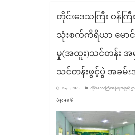
တိုင်းဒေသကြီး ဝန်ကြီ
သုံးစက်ကိရိယာ မောင်း
မှု(အထူး)သင်တန်း အ
သင်တန်းဖွင့်ပွဲ အခမ်း
May 6, 2026
တိုင်းဒေသကြီးအစိုးရအဖွဲ့နှင့် ဌ
ပဲခူး မေ ၆