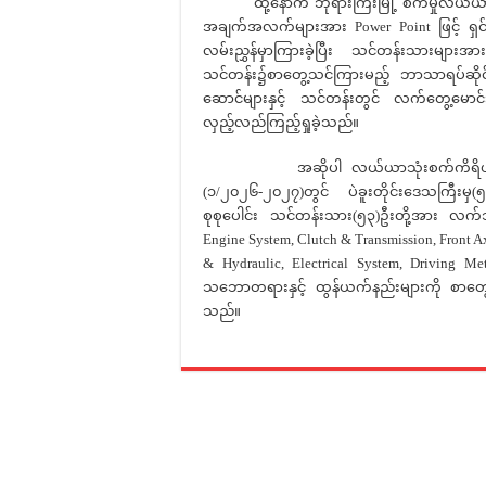
ထို့နောက် ဘုရားကြီးမြို့ စက်မှုလယ်ယာသင
အချက်အလက်များအား Power Point ဖြင့် ရှင်း
လမ်းညွှန်မှာကြားခဲ့ပြီး သင်တန်းသားများ
သင်တန်း၌စာတွေ့သင်ကြားမည့် ဘာသာရပ်ဆိ
ဆောင်များနှင့် သင်တန်းတွင် လက်တွေ့မော
လှည့်လည်ကြည့်ရှုခဲ့သည်။
အဆိုပါ လယ်ယာသုံးစက်ကိရိယာ မောင်းန
(၁/၂၀၂၆-၂၀၂၇)တွင် ပဲခူးတိုင်းဒေသကြီးမှ(
စုစုပေါင်း သင်တန်းသား(၅၃)ဦးတို့အား လက်သု
Engine System, Clutch & Transmission, Front A
& Hydraulic, Electrical System, Driving
သဘောတရားနှင့် ထွန်ယက်နည်းများကို စာတွေ့
သည်။