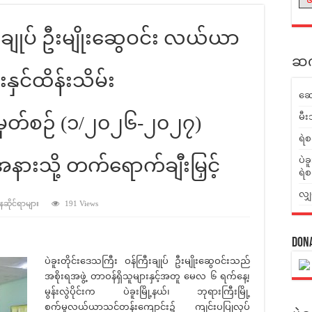
းချုပ် ဦးမျိုးဆွေဝင်း လယ်ယာ
ဆက်
နှင်ထိန်းသိမ်း
ဆေ
မီး
မှတ်စဉ် (၁/၂၀၂၆-၂၀၂၇)
ရဲစ
အနားသို့ တက်ရောက်ချီးမြှင့်
ပဲခ
ရဲစ
လျှ
ာနဆိုင်ရာများ
191 Views
Don
ပဲခူးတိုင်းဒေသကြီး ဝန်ကြီးချုပ် ဦးမျိုးဆွေဝင်းသည်
အစိုးရအဖွဲ့ တာဝန်ရှိသူများနှင့်အတူ မေလ ၆ ရက်နေ့၊
မွန်းလွဲပိုင်းက ပဲခူးမြို့နယ်၊ ဘုရားကြီးမြို့
စက်မှုလယ်ယာသင်တန်းကျောင်း၌ ကျင်းပပြုလုပ်