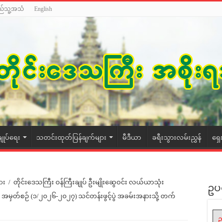
ည်သူ့အသံ
English
ချုပ်ရေး
သတင်းထုတ်ပြန်ချက်များ
မီဒီယာ
ခရီးသွားလမ်းညွှန်
ရှေ
ား
/
တိုင်းဒေသကြီး ဝန်ကြီးချုပ် ဦးမျိုးဆွေဝင်း လယ်ယာသုံး
ဥပ
း အမှတ်စဉ် (၁/၂၀၂၆-၂၀၂၇) သင်တန်းဖွင့်ပွဲ အခမ်းအနားသို့ တက်
ဥ