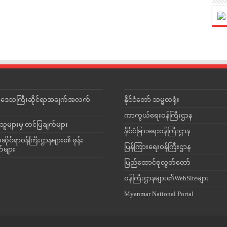
င်းဒေသကြီးဆိုင်ရာအချက်အလက်
နိုင်ငံတော် သမ္မတရုံး
ကာကွယ်ရေးဝန်ကြီးဌာန
သူများမှ တင်ပြချက်များ
နိုင်ငံခြားရေးဝန်ကြီးဌာန
ိုင်ရာဝန်ကြီးဌာနများ၏ ဖုန်း
ပြန်ကြားရေးဝန်ကြီးဌာန
တ်များ
ပြည်ထောင်စုလွှတ်တော်
ဝန်ကြီးဌာနများ၏WebSiteများ
Myanmar National Portal