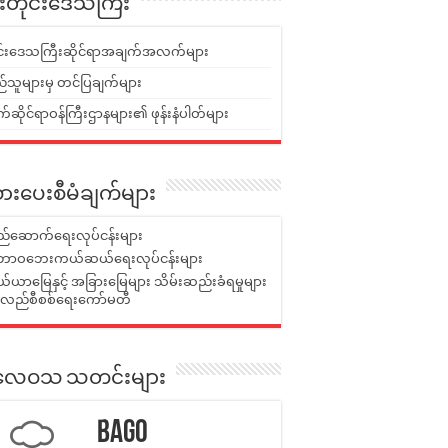
ူးတိုင်းဒေသကြီး
ုင်းဒေသကြီးဆိုင်ရာအချက်အလက်များ
်သူများမှ တင်ပြချက်များ
ဆိုင်ရာဝန်ကြီးဌာနများ၏ ဖုန်းနံပါတ်များ
ားပေးစီမံချက်များ
်ဆောက်ရေးလုပ်ငန်းများ
ာဝဘေးကယ်ဆယ်ရေးလုပ်ငန်းများ
ယာမြေနှင့် အခြားမြေများ သိမ်းဆည်းခံရမှုများ
န်လည်စီစစ်ရေးကော်မတီ
ုးလေဝသ သတင်းများ
Bago