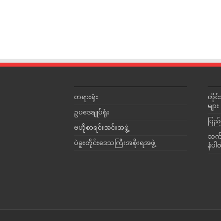
တရားရုံး
တို
များ
ဥပဒေချုပ်ရုံး
ပြည်
ဗဟိုစာရင်းအင်းအဖွဲ့
သက်ဆ
ပဲခူးတိုင်းဒေသကြီးအစိုးရအဖွဲ့
နံပါ