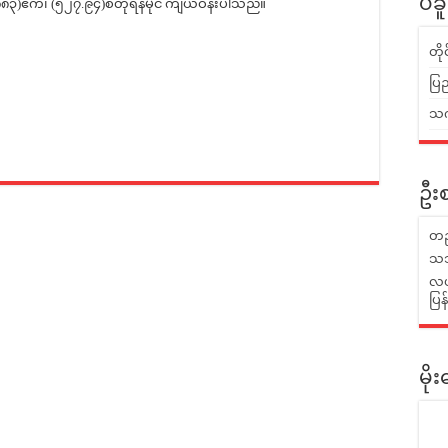
ပဲခ
၈၃)ဧက၊ (၅၂၇.၉၄)စတုရန်မိုင် ကျယ်ဝန်းပါသည်။
တိ
ပြည
သက်
ဦးစ
တည
သဘ
လယ်
ပြ
မိ