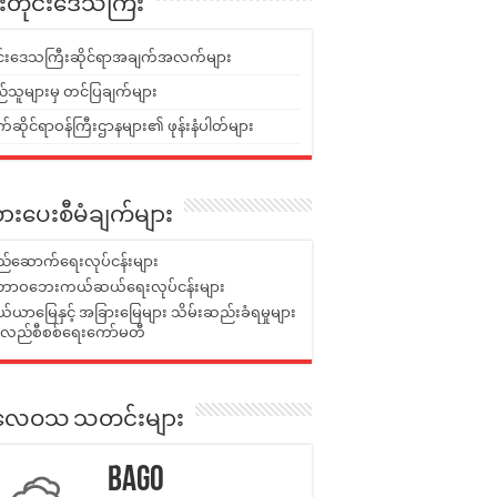
ူးတိုင်းဒေသကြီး
ုင်းဒေသကြီးဆိုင်ရာအချက်အလက်များ
်သူများမှ တင်ပြချက်များ
ဆိုင်ရာဝန်ကြီးဌာနများ၏ ဖုန်းနံပါတ်များ
ားပေးစီမံချက်များ
်ဆောက်ရေးလုပ်ငန်းများ
ာဝဘေးကယ်ဆယ်ရေးလုပ်ငန်းများ
ယာမြေနှင့် အခြားမြေများ သိမ်းဆည်းခံရမှုများ
န်လည်စီစစ်ရေးကော်မတီ
ုးလေဝသ သတင်းများ
Bago