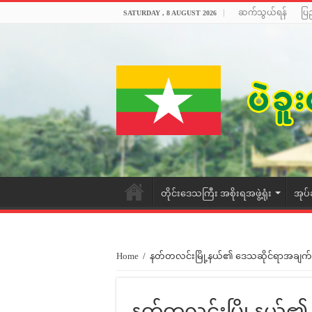
ဆက်သွယ်ရန်
ပြ
SATURDAY , 8 AUGUST 2026
တိုင်းဒေသကြီး အစိုးရအဖွဲ့ရုံး
အုပ်
Home
/
နတ်တလင်းမြို့နယ်၏ ဒေသဆိုင်ရာအချ
နတ်တလင်းမြို့နယ်