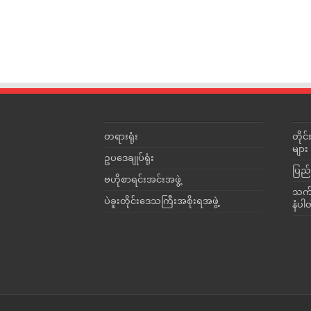
တရားရုံး
တို
များ
ဥပဒေချုပ်ရုံး
ပြည်
ဗဟိုစာရင်းအင်းအဖွဲ့
သက်ဆ
ပဲခူးတိုင်းဒေသကြီးအစိုးရအဖွဲ့
နံပါ