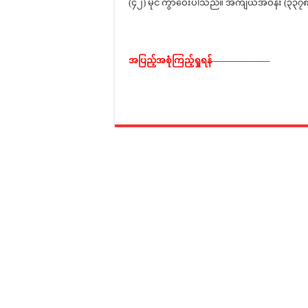
(၄၂) မိုင် ကွာဝေးပါသည်။ အကျယ်အဝန်း (၃၃၇၈
အပြည့်အစုံကြည့်ရှုရန်——————–