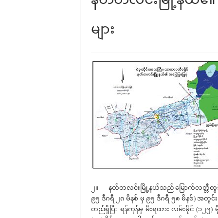
များ
၂။ နတ်တလင်းမြို့နယ်သည် မြောက်လတ္တီတွဒ် (၁၈ ဒ
၉၅ ဒီဂရီ ၂၈ မိနစ် မှ ၉၅ ဒီဂရီ ၅၈ မိနစ်) အတွင
တည်ရှိပြီး ရန်ကုန်မှ မီးရထား လမ်းမိုင် (၁၂၅) မိ