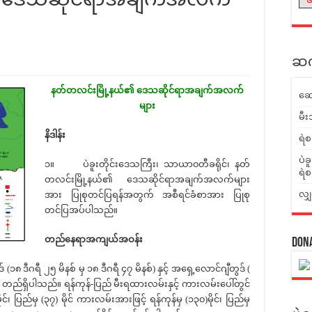
ဆက်
နတ်တလင်းမြို့န
ယ်၏ ဒေသဆိုင်ရာအချက်အလက်
ဆေ
များ
မီး
နိဒါန်း
ရဲစ
ပဲခ
၁။ ပဲခူးတိုင်းဒေသကြီး၊ သာယာ၀တီခရိုင်၊ နတ်
ရဲစ
တလင်းမြို့နယ်၏ ဒေသဆိုင်ရာအချက်အလက်များ
လျှ
အား ပြုစုတင်ပြရန်အတွက် အစီရင်ခံစာအား ပြုစု
တင်ပြအပ်ပါသည်။
တည်နေရာအကျယ်အဝန်း
Don
ီဂရီ ၂၅ မိနစ် မှ ၁၈ ဒီဂရီ ၄၇ မိနစ်) နှင့် အရှေ့လောင်ဂျီတွဒ် (
်း တည်ရှိပါသည်။ ရန်ကုန်-ပြည် မီးရထားလမ်းနှင့် ကားလမ်းပေါ်တွင်
ုင်၊ ပြည်မှ (၃၇) မိုင် ကားလမ်းအားဖြင့် ရန်ကုန်မှ (၁၃၀)မိုင်၊ ပြည်မှ