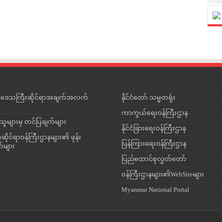
င်းဒေသကြီးဆိုင်ရာအချက်အလက်
နိုင်ငံတော် သမ္မတရုံး
ကာကွယ်ရေးဝန်ကြီးဌာန
သူများမှ တင်ပြချက်များ
နိုင်ငံခြားရေးဝန်ကြီးဌာန
ိုင်ရာဝန်ကြီးဌာနများ၏ ဖုန်း
ပြန်ကြားရေးဝန်ကြီးဌာန
တ်များ
ပြည်ထောင်စုလွှတ်တော်
ဝန်ကြီးဌာနများ၏WebSiteများ
Myanmar National Portal