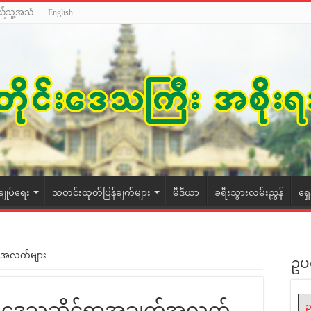
ည်သူ့အသံ
English
ချုပ်ရေး
သတင်းထုတ်ပြန်ချက်များ
မီဒီယာ
ခရီးသွားလမ်းညွှန်
ရှ
က်အလက်များ
ဥပ
၏ ဒေသဆိုင်ရာအချက်အလက်
ဥ