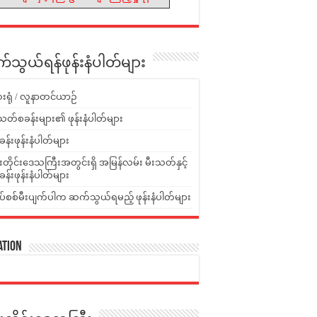
သွယ်ရန်ဖုန်းနံပါတ်များ
းရုံ / လူနာတင်ယာဉ်
သတ်စခန်းများ၏ ဖုန်းနံပါတ်များ
ခန်းဖုန်းနံပါတ်များ
ူးတိုင်းဒေသကြီးအတွင်းရှိ အမြန်လမ်း မီးသတ်နှင့်
ခန်းဖုန်းနံပါတ်များ
ပ်စစ်မီးပျက်ပါက ဆက်သွယ်ရမည့် ဖုန်းနံပါတ်များ
ation