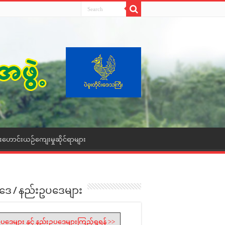
ေးဟောင်းယဉ်ကျေးမှုဆိုင်ရာများ
ဒေ / နည်းဥပဒေများ
ပဒေများ နှင့် နည်းဥပဒေများကြည့်ရှုရန် >>